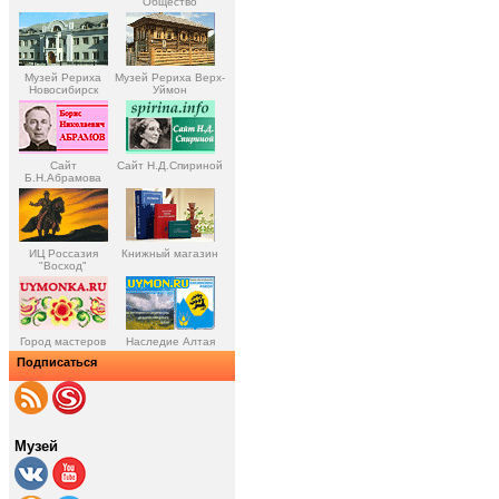
Общество
Музей Рериха
Музей Рериха Верх-
Новосибирск
Уймон
Сайт
Сайт Н.Д.Спириной
Б.Н.Абрамова
ИЦ Россазия
Книжный магазин
"Восход"
Город мастеров
Наследие Алтая
Подписаться
Музей