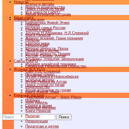
Новости
Статьи и авторы
Новости издательства
Поиск статей по тегам
Все новости СибРО
Архив журналов по годам
Наши книги
Книжный магазин
Библиотека Живой Этики
Новинки
Великая семья России
Скидки и акции
Труды Б.Н.Абрамова, Н.Д.Спириной
Книги Рерихов
Жемчуг исканий. Грани познания
Религии
Светочи мира
Репродукции
Вечные ценности. Проза
Педагогам и детям
Вечные ценности. Поэзия
Россия, Сибирь, Алтай
Альбомы, открытки, репродукции
Cайты СибРО
Издания алтайской тематики
Сибирское Рериховское Общество
Журнал ВОСХОД
Сайт Н.Д. Спириной
Недавний номер
Музей Рериха в Новосибирске
Статьи и авторы
Музей Рериха на Алтае
Поиск статей по тегам
Издательство
Архив журналов по годам
Книги Живой Этики
Книжный магазин
"Наследие Алтая" - Верх-Уймон
Новинки
Хочу помочь
Скидки и акции
Книжный магазин
Книги Рерихов
Религии
Поиск
Репродукции
Педагогам и детям