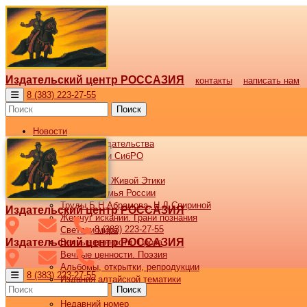
Издательский центр РОССАЗИЯ
контакты
написать нам
8 (383) 223-27-55
Поиск
Новости
Новости издательства
Все новости СибРО
Наши книги
Библиотека Живой Этики
Великая семья России
Труды Б.Н.Абрамова, Н.Д.Спириной
Издательский центр РОССАЗИЯ
Жемчуг исканий. Грани познания
8 (383) 223-27-55
Светочи мира
Издательский центр РОССАЗИЯ
Вечные ценности. Проза
Вечные ценности. Поэзия
Альбомы, открытки, репродукции
8 (383) 223-27-55
Издания алтайской тематики
Поиск
Журнал ВОСХОД
Недавний номер