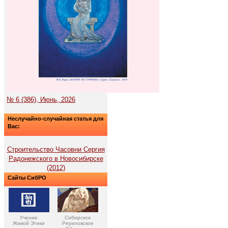
№ 6 (386), Июнь, 2026
Неслучайно-случайная статья для
Вас:
Строительство Часовни Сергия
Радонежского в Новосибирске
(2012)
Сайты СибРО
Учение
Сибирское
Живой Этики
Рериховское