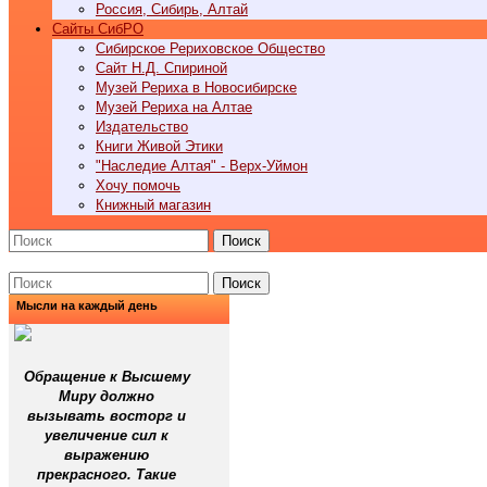
Россия, Сибирь, Алтай
Cайты СибРО
Сибирское Рериховское Общество
Сайт Н.Д. Спириной
Музей Рериха в Новосибирске
Музей Рериха на Алтае
Издательство
Книги Живой Этики
"Наследие Алтая" - Верх-Уймон
Хочу помочь
Книжный магазин
Поиск
Поиск
Мысли на каждый день
Обращение к Высшему
Миру должно
вызывать восторг и
увеличение сил к
выражению
прекрасного. Такие