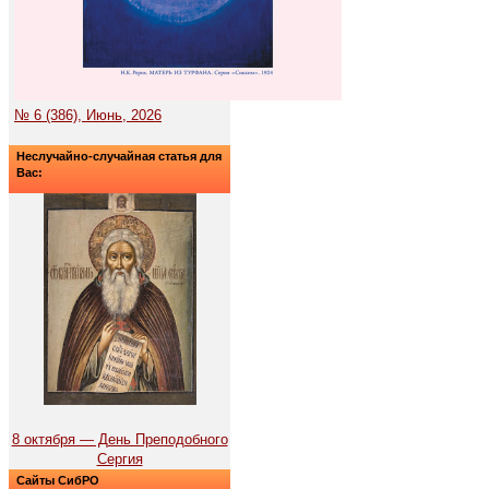
№ 6 (386), Июнь, 2026
Неслучайно-случайная статья для
Вас:
8 октября — День Преподобного
Сергия
Сайты СибРО