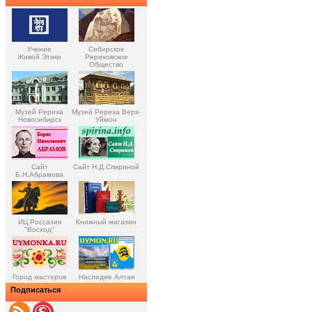
Учение
Сибирское
Живой Этики
Рериховское
Общество
Музей Рериха
Музей Рериха Верх-
Новосибирск
Уймон
Сайт
Сайт Н.Д.Спириной
Б.Н.Абрамова
ИЦ Россазия
Книжный магазин
"Восход"
Город мастеров
Наследие Алтая
Подписаться