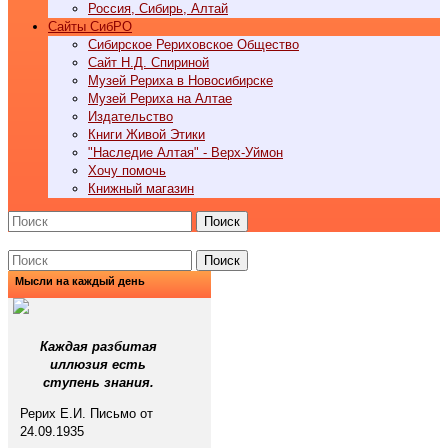
Россия, Сибирь, Алтай
Cайты СибРО
Сибирское Рериховское Общество
Сайт Н.Д. Спириной
Музей Рериха в Новосибирске
Музей Рериха на Алтае
Издательство
Книги Живой Этики
"Наследие Алтая" - Верх-Уймон
Хочу помочь
Книжный магазин
Поиск
Поиск
Мысли на каждый день
Каждая разбитая
иллюзия есть
ступень знания.
Рерих Е.И. Письмо от
24.09.1935