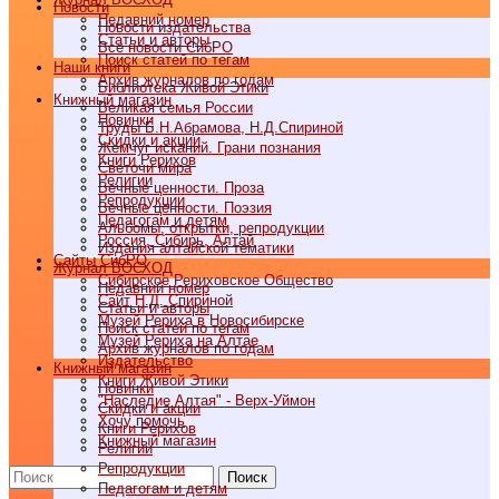
Новости
Недавний номер
Новости издательства
Статьи и авторы
Все новости СибРО
Поиск статей по тегам
Наши книги
Архив журналов по годам
Библиотека Живой Этики
Книжный магазин
Великая семья России
Новинки
Труды Б.Н.Абрамова, Н.Д.Спириной
Скидки и акции
Жемчуг исканий. Грани познания
Книги Рерихов
Светочи мира
Религии
Вечные ценности. Проза
Репродукции
Вечные ценности. Поэзия
Педагогам и детям
Альбомы, открытки, репродукции
Россия, Сибирь, Алтай
Издания алтайской тематики
Cайты СибРО
Журнал ВОСХОД
Сибирское Рериховское Общество
Недавний номер
Сайт Н.Д. Спириной
Статьи и авторы
Музей Рериха в Новосибирске
Поиск статей по тегам
Музей Рериха на Алтае
Архив журналов по годам
Издательство
Книжный магазин
Книги Живой Этики
Новинки
"Наследие Алтая" - Верх-Уймон
Скидки и акции
Хочу помочь
Книги Рерихов
Книжный магазин
Религии
Репродукции
Поиск
Педагогам и детям