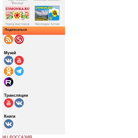
"Восход"
Город мастеров
Наследие Алтая
Подписаться
Музей
Трансляции
Книги
ИЦ РОССАЗИЯ