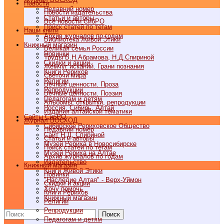
Новости
Недавний номер
Новости издательства
Статьи и авторы
Все новости СибРО
Поиск статей по тегам
Наши книги
Архив журналов по годам
Библиотека Живой Этики
Книжный магазин
Великая семья России
Новинки
Труды Б.Н.Абрамова, Н.Д.Спириной
Скидки и акции
Жемчуг исканий. Грани познания
Книги Рерихов
Светочи мира
Религии
Вечные ценности. Проза
Репродукции
Вечные ценности. Поэзия
Педагогам и детям
Альбомы, открытки, репродукции
Россия, Сибирь, Алтай
Издания алтайской тематики
Cайты СибРО
Журнал ВОСХОД
Сибирское Рериховское Общество
Недавний номер
Сайт Н.Д. Спириной
Статьи и авторы
Музей Рериха в Новосибирске
Поиск статей по тегам
Музей Рериха на Алтае
Архив журналов по годам
Издательство
Книжный магазин
Книги Живой Этики
Новинки
"Наследие Алтая" - Верх-Уймон
Скидки и акции
Хочу помочь
Книги Рерихов
Книжный магазин
Религии
Репродукции
Поиск
Педагогам и детям