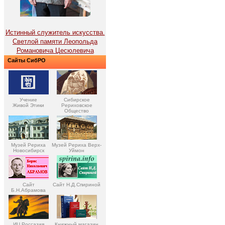
Истинный служитель искусства.
Светлой памяти Леопольда
Романовича Цесюлевича
Сайты СибРО
Учение
Сибирское
Живой Этики
Рериховское
Общество
Музей Рериха
Музей Рериха Верх-
Новосибирск
Уймон
Сайт
Сайт Н.Д.Спириной
Б.Н.Абрамова
ИЦ Россазия
Книжный магазин