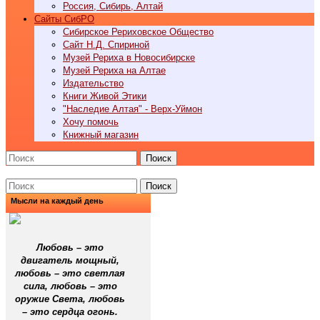
Россия, Сибирь, Алтай
Cайты СибРО
Сибирское Рериховское Общество
Сайт Н.Д. Спириной
Музей Рериха в Новосибирске
Музей Рериха на Алтае
Издательство
Книги Живой Этики
"Наследие Алтая" - Верх-Уймон
Хочу помочь
Книжный магазин
Поиск
Поиск
Мысли на каждый день
Любовь – это
двигатель мощный,
любовь – это светлая
сила, любовь – это
оружие Света, любовь
– это сердца огонь.