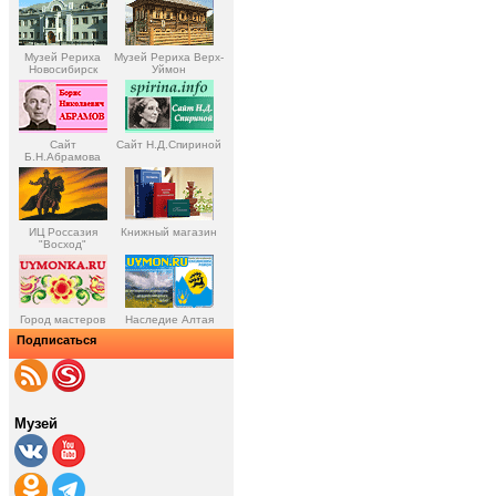
Музей Рериха
Музей Рериха Верх-
Новосибирск
Уймон
Сайт
Сайт Н.Д.Спириной
Б.Н.Абрамова
ИЦ Россазия
Книжный магазин
"Восход"
Город мастеров
Наследие Алтая
Подписаться
Музей