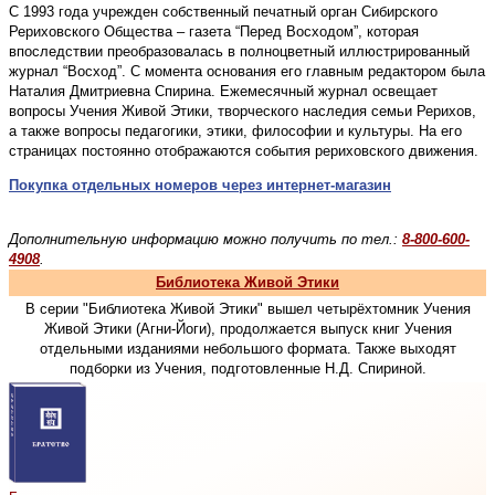
С 1993 года учрежден собственный печатный орган Сибирского
Рериховского Общества – газета “Перед Восходом”, которая
впоследствии преобразовалась в полноцветный иллюстрированный
журнал “Восход”. С момента основания его главным редактором была
Наталия Дмитриевна Спирина. Ежемесячный журнал освещает
вопросы Учения Живой Этики, творческого наследия семьи Рерихов,
а также вопросы педагогики, этики, философии и культуры. На его
страницах постоянно отображаются события рериховского движения.
Покупка отдельных номеров через интернет-магазин
Дополнительную информацию можно получить по тел.:
8-800-600-
4908
.
Библиотека Живой Этики
В серии "Библиотека Живой Этики" вышел четырёхтомник Учения
Живой Этики (Агни-Йоги), продолжается выпуск книг Учения
отдельными изданиями небольшого формата. Также выходят
подборки из Учения, подготовленные Н.Д. Спириной.