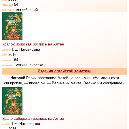
54
страниц:
мягкий, клей
переплёт:
Урало-сибирская роспись на Алтае
Т.Е. Наговицына
автор:
2016
год:
64
страниц:
мягкий, скрепка
переплёт:
Издания алтайской тематики
Николай Рерих прославил Алтай на весь мир. «Не малы пути
сибирские, — писал он. — Велика их мечта. Велико им суждённое».
Урало-сибирская роспись на Алтае
Т.Е. Наговицына
автор:
2016