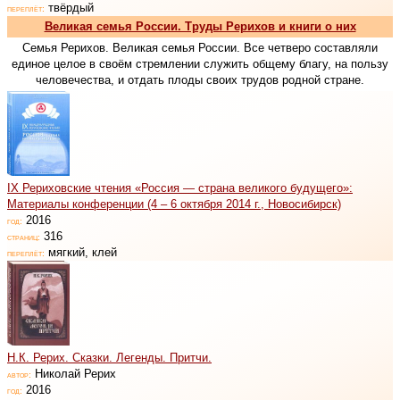
твёрдый
переплёт:
Великая семья России. Труды Рерихов и книги о них
Семья Рерихов. Великая семья России. Все четверо составляли
единое целое в своём стремлении служить общему благу, на пользу
человечества, и отдать плоды своих трудов родной стране.
IX Рериховские чтения «Россия — страна великого будущего»:
Материалы конференции (4 – 6 октября 2014 г., Новосибирск)
2016
год:
316
страниц:
мягкий, клей
переплёт:
Н.К. Рерих. Сказки. Легенды. Притчи.
Николай Рерих
автор:
2016
год: