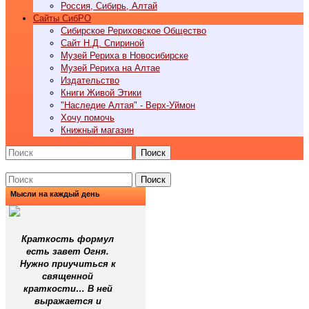
Россия, Сибирь, Алтай
Cайты СибРО
Сибирское Рериховское Общество
Сайт Н.Д. Спириной
Музей Рериха в Новосибирске
Музей Рериха на Алтае
Издательство
Книги Живой Этики
"Наследие Алтая" - Верх-Уймон
Хочу помочь
Книжный магазин
Поиск
Поиск
Мысли на каждый день
Краткость формул
есть завет Огня.
Нужно приучиться к
священной
краткости… В ней
выражается и