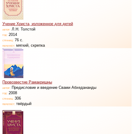
Учение Христа, изложенное для детей
Л.Н. Толстой
автор:
2014
год:
76 с.
страниц:
мягкий, скрепка
переплёт:
Провозвестие Рамакришны
Предисловие и введение Свами Абхедананды
автор:
2008
год:
306
страниц:
твёрдый
переплёт: