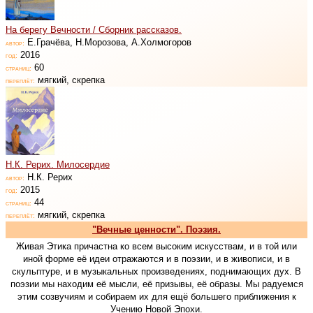
На берегу Вечности / Сборник рассказов.
Е.Грачёва, Н.Морозова, А.Холмогоров
автор:
2016
год:
60
страниц:
мягкий, скрепка
переплёт:
Н.К. Рерих. Милосердие
Н.К. Рерих
автор:
2015
год:
44
страниц:
мягкий, скрепка
переплёт:
"Вечные ценности". Поэзия.
Живая Этика причастна ко всем высоким искусствам, и в той или
иной форме её идеи отражаются и в поэзии, и в живописи, и в
скульптуре, и в музыкальных произведениях, поднимающих дух. В
поэзии мы находим её мысли, её призывы, её образы. Мы радуемся
этим созвучиям и собираем их для ещё большего приближения к
Учению Новой Эпохи.