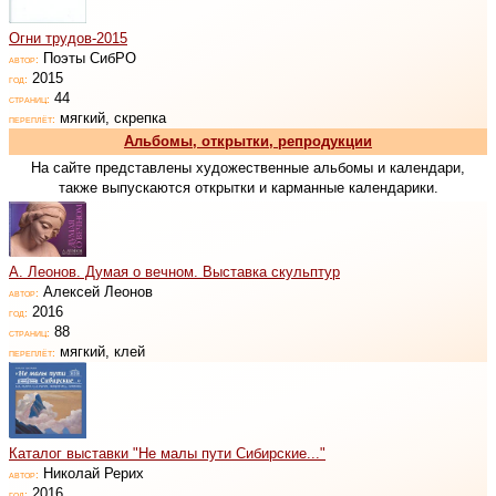
Огни трудов-2015
Поэты СибРО
автор:
2015
год:
44
страниц:
мягкий, скрепка
переплёт:
Альбомы, открытки, репродукции
На сайте представлены художественные альбомы и календари,
также выпускаются открытки и карманные календарики.
А. Леонов. Думая о вечном. Выставка скульптур
Алексей Леонов
автор:
2016
год:
88
страниц:
мягкий, клей
переплёт:
Каталог выставки "Не малы пути Сибирские..."
Николай Рерих
автор:
2016
год: