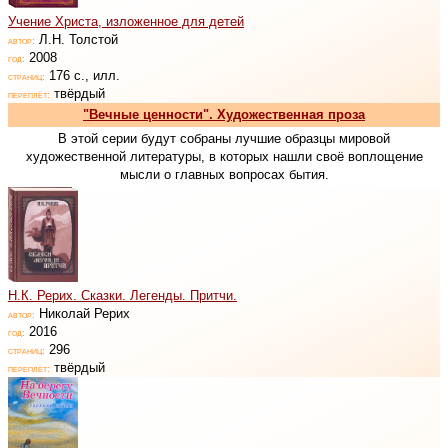
Учение Христа, изложенное для детей
Л.Н. Толстой
автор:
2008
год:
176 с., илл.
страниц:
твёрдый
переплёт:
"Вечные ценности". Художественная проза
В этой серии будут собраны лучшие образцы мировой
художественной литературы, в которых нашли своё воплощение
мысли о главных вопросах бытия.
Н.К. Рерих. Сказки. Легенды. Притчи.
Николай Рерих
автор:
2016
год:
296
страниц:
твёрдый
переплёт: