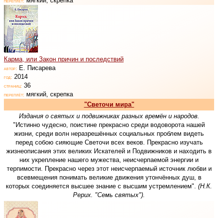
мягкий, скрепка
переплёт:
Карма, или Закон причин и последствий
Е. Писарева
автор:
2014
год:
36
страниц:
мягкий, скрепка
переплёт:
"Светочи мира"
Издания о святых и подвижниках разных времён и народов.
"Истинно чудесно, поистине прекрасно среди водоворота нашей
жизни, среди волн неразрешённых социальных проблем видеть
перед собою сияющие Светочи всех веков. Прекрасно изучать
жизнеописания этих великих Искателей и Подвижников и находить в
них укрепление нашего мужества, неисчерпаемой энергии и
терпимости. Прекрасно через этот неисчерпаемый источник любви и
всевмещения понимать великие движения утончённых душ, в
которых соединяется высшее знание с высшим устремлением".
(Н.К.
Рерих. "Семь святых").