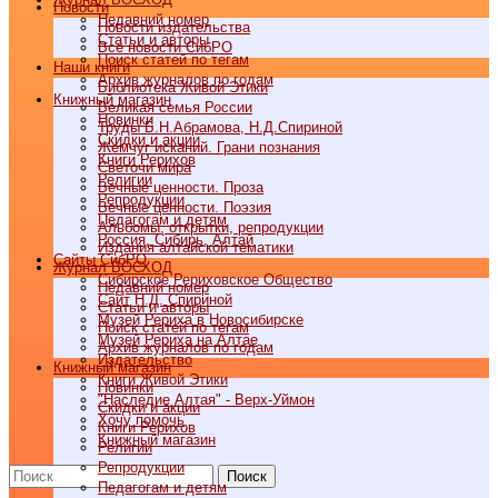
Новости
Недавний номер
Новости издательства
Статьи и авторы
Все новости СибРО
Поиск статей по тегам
Наши книги
Архив журналов по годам
Библиотека Живой Этики
Книжный магазин
Великая семья России
Новинки
Труды Б.Н.Абрамова, Н.Д.Спириной
Скидки и акции
Жемчуг исканий. Грани познания
Книги Рерихов
Светочи мира
Религии
Вечные ценности. Проза
Репродукции
Вечные ценности. Поэзия
Педагогам и детям
Альбомы, открытки, репродукции
Россия, Сибирь, Алтай
Издания алтайской тематики
Cайты СибРО
Журнал ВОСХОД
Сибирское Рериховское Общество
Недавний номер
Сайт Н.Д. Спириной
Статьи и авторы
Музей Рериха в Новосибирске
Поиск статей по тегам
Музей Рериха на Алтае
Архив журналов по годам
Издательство
Книжный магазин
Книги Живой Этики
Новинки
"Наследие Алтая" - Верх-Уймон
Скидки и акции
Хочу помочь
Книги Рерихов
Книжный магазин
Религии
Репродукции
Поиск
Педагогам и детям