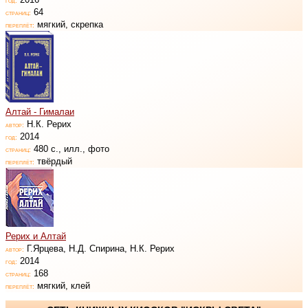
год:
64
страниц:
мягкий, скрепка
переплёт:
Алтай - Гималаи
Н.К. Рерих
автор:
2014
год:
480 с., илл., фото
страниц:
твёрдый
переплёт:
Рерих и Алтай
Г.Ярцева, Н.Д. Спирина, Н.К. Рерих
автор:
2014
год:
168
страниц:
мягкий, клей
переплёт: