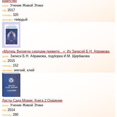
Братство
Учение Живой Этики
автор:
2017
год:
320
страниц:
твёрдый
переплёт:
«Матерь Великую сердцем примите…»: Из Записей Б.Н. Абрамова
Записи Б.Н. Абрамова, подборка И.М. Щербакова
автор:
2015
год:
152
страниц:
мягкий, клей
переплёт:
Листы Сада Мории. Книга 2.Озарение
Учение Живой Этики
автор:
2014
год:
280
страниц: