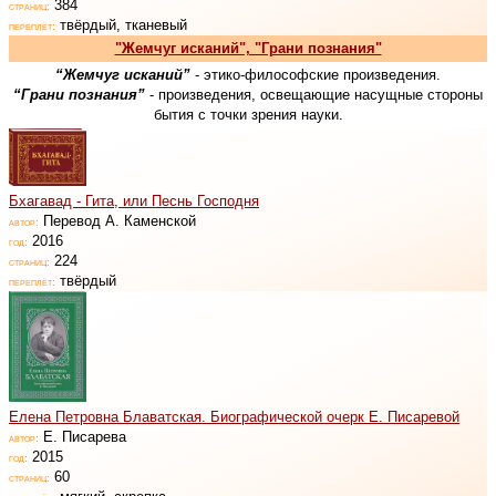
384
страниц:
твёрдый, тканевый
переплёт:
"Жемчуг исканий", "Грани познания"
“Жемчуг исканий”
- этико-философские произведения.
“Грани познания”
- произведения, освещающие насущные стороны
бытия с точки зрения науки.
Бхагавад - Гита, или Песнь Господня
Перевод А. Каменской
автор:
2016
год:
224
страниц:
твёрдый
переплёт:
Елена Петровна Блаватская. Биографической очерк Е. Писаревой
Е. Писарева
автор:
2015
год:
60
страниц: