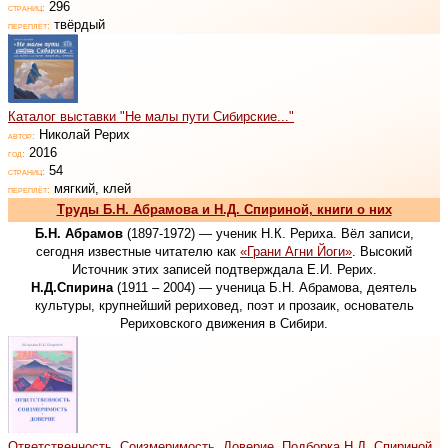
296
страниц:
твёрдый
переплёт:
Каталог выставки "Не малы пути Сибирские..."
Николай Рерих
автор:
2016
год:
54
страниц:
мягкий, клей
переплёт:
Труды Б.Н. Абрамова и Н.Д. Спириной, книги о них
Б.Н. Абрамов
(1897-1972) — ученик Н.К. Рериха. Вёл записи,
сегодня известные читателю как
«Грани Агни Йоги»
. Высокий
Источник этих записей подтверждала Е.И. Рерих.
Н.Д.Спирина
(1911 – 2004) — ученица Б.Н. Абрамова, деятель
культуры, крупнейший рериховед, поэт и прозаик, основатель
Рериховского движения в Сибири.
Ответственность. Соизмеримость. Доверие. Подборка Н.Д. Спириной