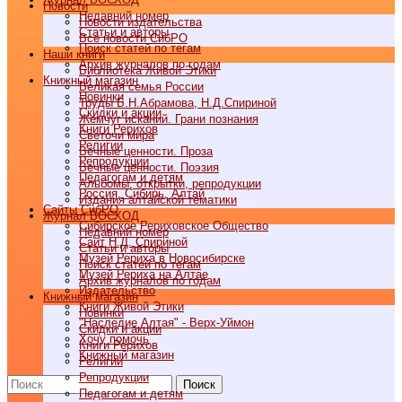
Новости
Недавний номер
Новости издательства
Статьи и авторы
Все новости СибРО
Поиск статей по тегам
Наши книги
Архив журналов по годам
Библиотека Живой Этики
Книжный магазин
Великая семья России
Новинки
Труды Б.Н.Абрамова, Н.Д.Спириной
Скидки и акции
Жемчуг исканий. Грани познания
Книги Рерихов
Светочи мира
Религии
Вечные ценности. Проза
Репродукции
Вечные ценности. Поэзия
Педагогам и детям
Альбомы, открытки, репродукции
Россия, Сибирь, Алтай
Издания алтайской тематики
Cайты СибРО
Журнал ВОСХОД
Сибирское Рериховское Общество
Недавний номер
Сайт Н.Д. Спириной
Статьи и авторы
Музей Рериха в Новосибирске
Поиск статей по тегам
Музей Рериха на Алтае
Архив журналов по годам
Издательство
Книжный магазин
Книги Живой Этики
Новинки
"Наследие Алтая" - Верх-Уймон
Скидки и акции
Хочу помочь
Книги Рерихов
Книжный магазин
Религии
Репродукции
Поиск
Педагогам и детям