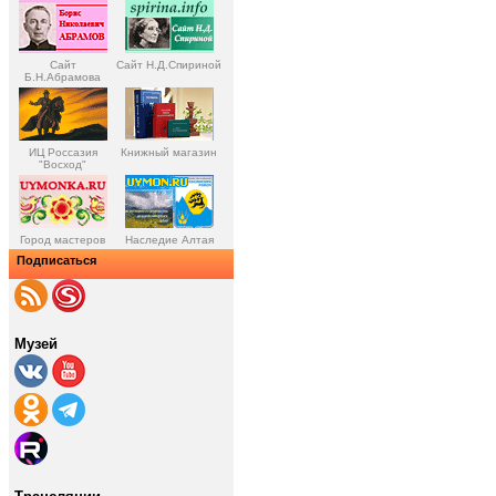
Сайт
Сайт Н.Д.Спириной
Б.Н.Абрамова
ИЦ Россазия
Книжный магазин
"Восход"
Город мастеров
Наследие Алтая
Подписаться
Музей