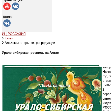
Трансляции
Книги
ИЦ РОССАЗИЯ
Книги
Альбомы, открытки, репродукции
Урало-сибирская роспись на Алтае
автор
Наго
год:
2
стран
ISBN
2
переп
скре
издат
РОС