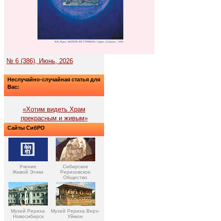
№ 6 (386), Июнь, 2026
Неслучайно-случайная статья для
Вас:
«Хотим видеть Храм
прекрасным и живым»
Сайты СибРО
Учение
Сибирское
Живой Этики
Рериховское
Общество
Музей Рериха
Музей Рериха Верх-
Новосибирск
Уймон