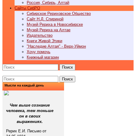
Россия, Сибирь, Алтай
Cайты СибРО
Сибирское Рериховское Общество
Сайт Н.Д. Спириной
Музей Рериха в Новосибирске
Музей Рериха на Алтае
Издательство
Книги Живой Этики
"Наследие Алтая" - Верх-Уймон
Хочу помочь
Книжный магазин
Поиск
Поиск
Мысли на каждый день
Чем выше сознание
человека, тем тоньше
он в своих
выражениях.
Рерих Е.И. Письмо от