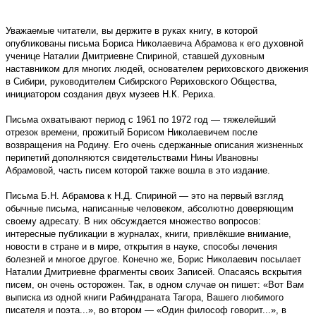
Уважаемые читатели, вы держите в руках книгу, в которой
опубликованы письма Бориса Николаевича Абрамова к его духовной
ученице Наталии Дмитриевне Спириной, ставшей духовным
наставником для многих людей, основателем рериховского движения
в Сибири, руководителем Сибирского Рериховского Общества,
инициатором создания двух музеев Н.К. Рериха.
Письма охватывают период с 1961 по 1972 год — тяжелейший
отрезок времени, прожитый Борисом Николаевичем после
возвращения на Родину. Его очень сдержанные описания жизненных
перипетий дополняются свидетельствами Нины Ивановны
Абрамовой, часть писем которой также вошла в это издание.
Письма Б.Н. Абрамова к Н.Д. Спириной — это на первый взгляд
обычные письма, написанные человеком, абсолютно доверяющим
своему адресату. В них обсуждается множество вопросов:
интересные публикации в журналах, книги, привлёкшие внимание,
новости в стране и в мире, открытия в науке, способы лечения
болезней и многое другое. Конечно же, Борис Николаевич посылает
Наталии Дмитриевне фрагменты своих Записей. Опасаясь вскрытия
писем, он очень осторожен. Так, в одном случае он пишет: «Вот Вам
выписка из одной книги Рабиндраната Тагора, Вашего любимого
писателя и поэта...», во втором — «Один философ говорит...», в