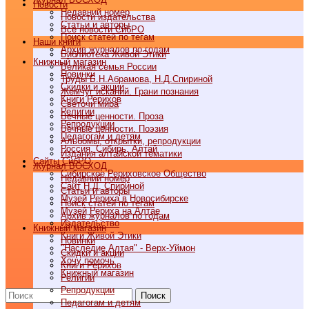
Новости
Недавний номер
Новости издательства
Статьи и авторы
Все новости СибРО
Поиск статей по тегам
Наши книги
Архив журналов по годам
Библиотека Живой Этики
Книжный магазин
Великая семья России
Новинки
Труды Б.Н.Абрамова, Н.Д.Спириной
Скидки и акции
Жемчуг исканий. Грани познания
Книги Рерихов
Светочи мира
Религии
Вечные ценности. Проза
Репродукции
Вечные ценности. Поэзия
Педагогам и детям
Альбомы, открытки, репродукции
Россия, Сибирь, Алтай
Издания алтайской тематики
Cайты СибРО
Журнал ВОСХОД
Сибирское Рериховское Общество
Недавний номер
Сайт Н.Д. Спириной
Статьи и авторы
Музей Рериха в Новосибирске
Поиск статей по тегам
Музей Рериха на Алтае
Архив журналов по годам
Издательство
Книжный магазин
Книги Живой Этики
Новинки
"Наследие Алтая" - Верх-Уймон
Скидки и акции
Хочу помочь
Книги Рерихов
Книжный магазин
Религии
Репродукции
Поиск
Педагогам и детям