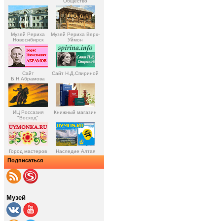
Общество
Музей Рериха
Музей Рериха Верх-
Новосибирск
Уймон
Сайт
Сайт Н.Д.Спириной
Б.Н.Абрамова
ИЦ Россазия
Книжный магазин
"Восход"
Город мастеров
Наследие Алтая
Подписаться
Музей