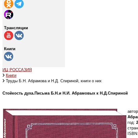
Трансляции
Книги
ИЦ РОССАЗИЯ
Книги
Труды Б.Н. Абрамова и Н.Д. Спириной, книги о них
Стойкость духа.Письма Б.Н.и Н.И. Абрамовых к Н.Д.Спириной
автор
Абр
год:
2
стран
ISBN