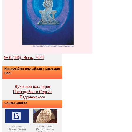
№ 6 (386), Июнь, 2026
Неслучайно-случайная статья для
Вас:
Духовное наследие
Преподобного Сергия
Радонежского
Сайты СибРО
Учение
Сибирское
Живой Этики
Рериховское