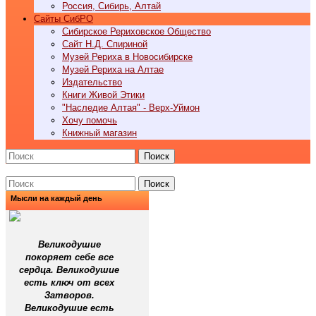
Россия, Сибирь, Алтай
Cайты СибРО
Сибирское Рериховское Общество
Сайт Н.Д. Спириной
Музей Рериха в Новосибирске
Музей Рериха на Алтае
Издательство
Книги Живой Этики
"Наследие Алтая" - Верх-Уймон
Хочу помочь
Книжный магазин
Поиск
Поиск
Мысли на каждый день
Великодушие
покоряет себе все
сердца. Великодушие
есть ключ от всех
Затворов.
Великодушие есть