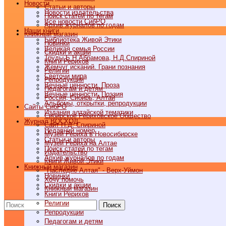
Новости
Статьи и авторы
Новости издательства
Поиск статей по тегам
Все новости СибРО
Архив журналов по годам
Наши книги
Книжный магазин
Библиотека Живой Этики
Новинки
Великая семья России
Скидки и акции
Труды Б.Н.Абрамова, Н.Д.Спириной
Книги Рерихов
Жемчуг исканий. Грани познания
Религии
Светочи мира
Репродукции
Вечные ценности. Проза
Педагогам и детям
Вечные ценности. Поэзия
Россия, Сибирь, Алтай
Альбомы, открытки, репродукции
Cайты СибРО
Издания алтайской тематики
Сибирское Рериховское Общество
Журнал ВОСХОД
Сайт Н.Д. Спириной
Недавний номер
Музей Рериха в Новосибирске
Статьи и авторы
Музей Рериха на Алтае
Поиск статей по тегам
Издательство
Архив журналов по годам
Книги Живой Этики
Книжный магазин
"Наследие Алтая" - Верх-Уймон
Новинки
Хочу помочь
Скидки и акции
Книжный магазин
Книги Рерихов
Религии
Поиск
Репродукции
Педагогам и детям