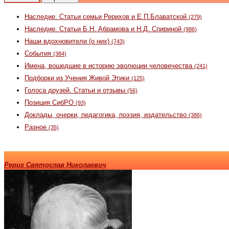
Наследие. Статьи семьи Рерихов и Е.П.Блаватской
(279)
Наследие. Статьи Б.Н. Абрамова и Н.Д. Спириной
(986)
Наши вдохновители (о них)
(743)
События
(384)
Имена, вошедшие в историю эволюции человечества
(241)
Подборки из Учения Живой Этики
(125)
Голоса друзей. Статьи и отзывы
(56)
Позиция СибРО
(93)
Доклады, очерки, педагогика, поэзия, издательство
(386)
Разное
(35)
Рерих Святослав Николаевич