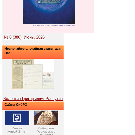
№ 6 (386), Июнь, 2026
Неслучайно-случайная статья для
Вас:
Валентин Григорьевич Распутин
Сайты СибРО
Учение
Сибирское
Живой Этики
Рериховское
Общество