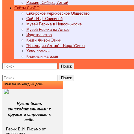
Россия, Сибирь, Алтай
Cайты СибРО
Сибирское Рериховское Общество
Сайт Н.Д. Спириной
Музей Рериха в Новосибирске
Музей Рериха на Алтае
Издательство
Книги Живой Этики
"Наследие Алтая" - Верх-Уймон
Хочу помочь
Книжный магазин
Поиск
Поиск
Мысли на каждый день
Нужно быть
снисходительными к
другим и строгими к
себе.
Рерих Е.И. Письмо от