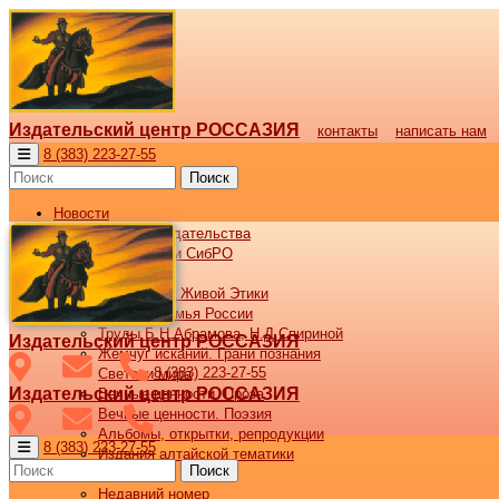
Издательский центр РОССАЗИЯ
контакты
написать нам
8 (383) 223-27-55
Поиск
Новости
Новости издательства
Все новости СибРО
Наши книги
Библиотека Живой Этики
Великая семья России
Труды Б.Н.Абрамова, Н.Д.Спириной
Издательский центр РОССАЗИЯ
Жемчуг исканий. Грани познания
8 (383) 223-27-55
Светочи мира
Издательский центр РОССАЗИЯ
Вечные ценности. Проза
Вечные ценности. Поэзия
Альбомы, открытки, репродукции
8 (383) 223-27-55
Издания алтайской тематики
Поиск
Журнал ВОСХОД
Недавний номер