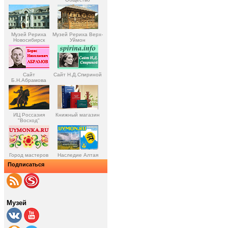
Музей Рериха
Музей Рериха Верх-
Новосибирск
Уймон
Сайт
Сайт Н.Д.Спириной
Б.Н.Абрамова
ИЦ Россазия
Книжный магазин
"Восход"
Город мастеров
Наследие Алтая
Подписаться
Музей