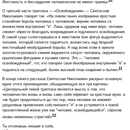
10
Жестокость и бессердечие человеческое не имеют границ»
.
О третьей части триптиха — «Освобождение» — Святослав
Николаевич говорит так: «На левом панно изображена яростная
стихийная борьба человека с человеком, вернее человека со
множеством внутренних "я". Лишь одержав над ними верх, человек
сможет обрести благодать возрождения и подлинного освобождения.
В самой гуще схлестнувшихся в неистовом бою фигур выделяется
человек, который силится подняться, вознестись над бездной
жесточайшей необузданной борьбы. А над всем этим в ореоле
золотисто-розового сияния виднеется силуэт человека, окружённого
крылатыми фигурами и лучами света. Это — "человек
освобождённый", тот, кто покорил свои безобразные внутренние "я" и
11
поднялся на следующий, более высокий план озарения и бытия»
.
В конце своего рассказа Святослав Николаевич раскрыл основную
идею этого произведения, объединяющую все три картины:
«Центральной темой триптиха является мысль о том, что
человечество вновь и вновь само себя обрекает на крестные муки, и
так будет продолжаться до тех пор, пока человек не изживёт
уродливые проявления собственного "я" и не устремится к новой
просветлённой жизни уже как "человек, освободившийся", сбросив
12
оковы низменных страстей»
.
Ты отсекаешь низшее в себе,