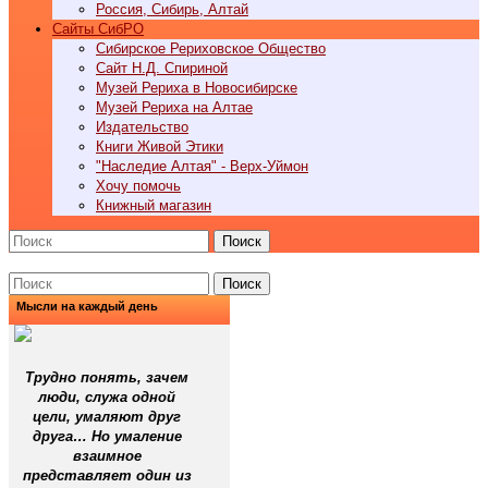
Россия, Сибирь, Алтай
Cайты СибРО
Сибирское Рериховское Общество
Сайт Н.Д. Спириной
Музей Рериха в Новосибирске
Музей Рериха на Алтае
Издательство
Книги Живой Этики
"Наследие Алтая" - Верх-Уймон
Хочу помочь
Книжный магазин
Поиск
Поиск
Мысли на каждый день
Трудно понять, зачем
люди, служа одной
цели, умаляют друг
друга… Но умаление
взаимное
представляет один из