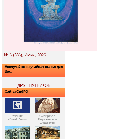
№ 6 (386), Июнь, 2026
Неслучайно-случайная статья для
Вас:
ДРУГ ПУТНИКОВ
Сайты СибРО
Учение
Сибирское
Живой Этики
Рериховское
Общество