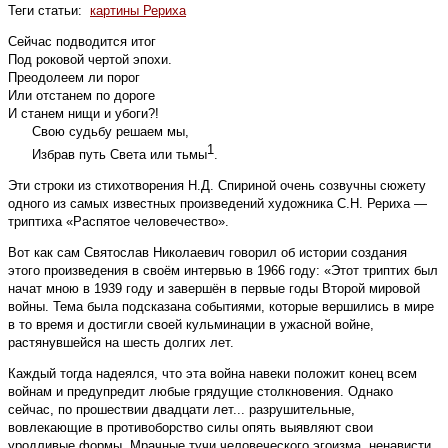
Теги статьи:
картины Рериха
Сейчас подводится итог
Под роковой чертой эпохи.
Преодолеем ли порог
Или отстанем по дороге
И станем нищи и убоги?!
Свою судьбу решаем мы,
1
Избрав путь Света или тьмы
.
Эти строки из стихотворения Н.Д. Спириной очень созвучны сюжету
одного из самых известных произведений художника С.Н. Рериха —
триптиха «Распятое человечество».
Вот как сам Святослав Николаевич говорил об истории создания
этого произведения в своём интервью в 1966 году: «Этот триптих был
начат мною в 1939 году и завершён в первые годы Второй мировой
войны. Тема была подсказана событиями, которые вершились в мире
в то время и достигли своей кульминации в ужасной войне,
растянувшейся на шесть долгих лет.
Каждый тогда надеялся, что эта война навеки положит конец всем
войнам и предупредит любые грядущие столкновения. Однако
сейчас, по прошествии двадцати лет... разрушительные,
вовлекающие в противоборство силы опять выявляют свои
уродливые формы. Мрачные тучи человеческого эгоизма, ненависти