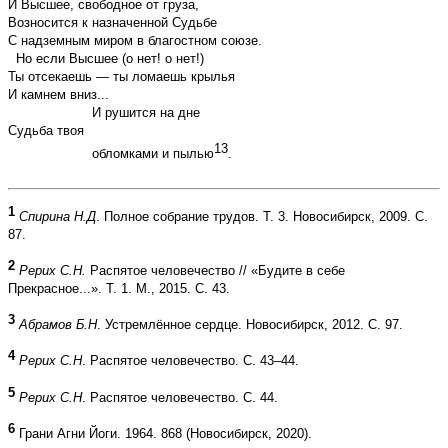
И Высшее, свободное от груза,
Возносится к назначенной Судьбе
С надземным миром в благостном союзе.
Но если Высшее (о нет! о нет!)
Ты отсекаешь — ты ломаешь крылья
И камнем вниз...
И рушится на дне
Судьба твоя
13
обломками и пылью
.
1
Спирина Н.Д
. Полное собрание трудов. Т. 3. Новосибирск, 2009. С.
87.
2
Рерих С.Н.
Распятое человечество // «Будите в себе
Прекрасное...». Т. 1. М., 2015. С. 43.
3
Абрамов Б.Н
. Устремлённое сердце. Новосибирск, 2012. С. 97.
4
Рерих С.Н
. Распятое человечество. С. 43–44.
5
Рерих С.Н
. Распятое человечество. С. 44.
6
Грани Агни Йоги. 1964. 868 (Новосибирск, 2020).