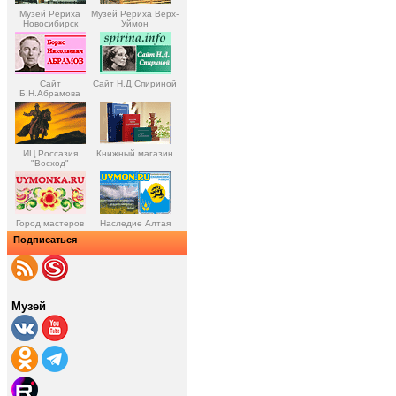
Музей Рериха
Музей Рериха Верх-
Новосибирск
Уймон
Сайт
Сайт Н.Д.Спириной
Б.Н.Абрамова
ИЦ Россазия
Книжный магазин
"Восход"
Город мастеров
Наследие Алтая
Подписаться
Музей