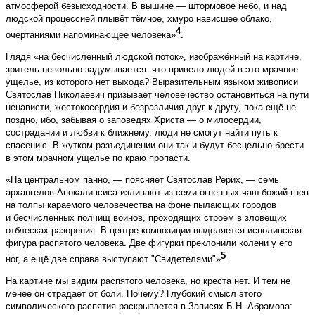
атмосферой безысходности. В вышине — штормовое небо, и над
людской процессией плывёт тёмное, хмуро нависшее облако,
4
очертаниями напоминающее человека»
.
Глядя «на бесчисленный людской поток», изображённый на картине,
зритель невольно задумывается: что привело людей в это мрачное
ущелье, из которого нет выхода? Выразительным языком живописи
Святослав Николаевич призывает человечество остановиться на пути
ненависти, жестокосердия и безразличия друг к другу, пока ещё не
поздно, ибо, забывая о заповедях Христа — о милосердии,
сострадании и любви к ближнему, люди не смогут найти путь к
спасению. В жутком разъединении они так и будут бесцельно брести
в этом мрачном ущелье по краю пропасти.
«На центральном панно, — поясняет Святослав Рерих, — семь
архангелов Апокалипсиса изливают из семи огненных чаш божий гнев
на толпы караемого человечества на фоне пылающих городов
и бесчисленных полчищ воинов, проходящих строем в зловещих
отблесках разорения. В центре композиции выделяется исполинская
фигура распятого человека. Две фигурки преклонили колени у его
5
ног, а ещё две справа выступают "Свидетелями"»
.
На картине мы видим распятого человека, но креста нет. И тем не
менее он страдает от боли. Почему? Глубокий смысл этого
символического распятия раскрывается в Записях Б.Н. Абрамова: