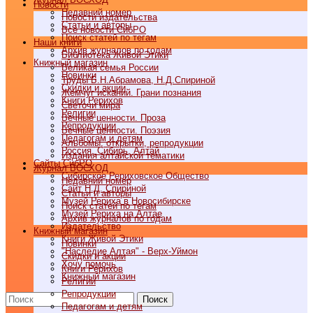
Новости
Недавний номер
Новости издательства
Статьи и авторы
Все новости СибРО
Поиск статей по тегам
Наши книги
Архив журналов по годам
Библиотека Живой Этики
Книжный магазин
Великая семья России
Новинки
Труды Б.Н.Абрамова, Н.Д.Спириной
Скидки и акции
Жемчуг исканий. Грани познания
Книги Рерихов
Светочи мира
Религии
Вечные ценности. Проза
Репродукции
Вечные ценности. Поэзия
Педагогам и детям
Альбомы, открытки, репродукции
Россия, Сибирь, Алтай
Издания алтайской тематики
Cайты СибРО
Журнал ВОСХОД
Сибирское Рериховское Общество
Недавний номер
Сайт Н.Д. Спириной
Статьи и авторы
Музей Рериха в Новосибирске
Поиск статей по тегам
Музей Рериха на Алтае
Архив журналов по годам
Издательство
Книжный магазин
Книги Живой Этики
Новинки
"Наследие Алтая" - Верх-Уймон
Скидки и акции
Хочу помочь
Книги Рерихов
Книжный магазин
Религии
Репродукции
Поиск
Педагогам и детям