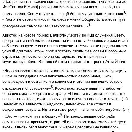
«Вас распинают психически на кресте несовершенств человеческих.
Их [Светочей Мира] распинали без исключения всех — всех, кто
6
осмеливался Свету служить, — ещё более мучительно и жестоко»
.
«Распятие своей личности на кресте жизни Общего Блага есть путь
7
преодоления самости, или ветхого человека...»
Христос на кресте принёс Великую Жертву во имя служения Свету,
предотвратив гибель человечества и планеты. Человек же распинает
себя сам на кресте своих несовершенств. Если он не предпринимает
усилий для того, чтобы противостоять своим слабостям и порочным
страстям, то постепенно они овладевают им и причиняют
мучительную боль. Вот как об этом говорится в «Гранях Агни Йоги»:
«Надо разобрать до конца явление каждой слабости, чтобы увидеть
шипы за кажущейся привлекательностью самообмана, шипы,
вонзающиеся в сознание и в конечном итоге причиняющие острые
8
страдания и опустошение»
. Корни всех вожделений и слабостей
человеческих находятся в астрале. «Надо лишь только понять, что
ненасытен астрал, и сколько бы он ни имел, он большего хочет... (...)
Ненасытима алчность и жадность, ненасытны все страсти и
вожделения астрала. Идти им навстречу — значит себя погубить. (...)
9
...Это — прямой путь в бездну»
. Не преодолевшие себя рабы
собственности, привычек, страстей и всевозможных слабостей духа
вновь и вновь распинают себя. И «время распятий не кончилось.