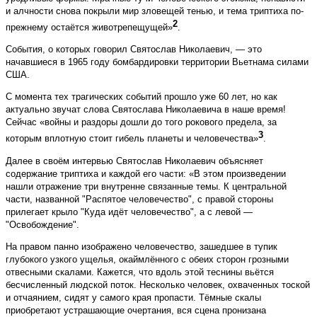
и алчности снова покрыли мир зловещей тенью, и тема триптиха по-
2
прежнему остаётся животрепещущей»
.
События, о которых говорил Святослав Николаевич, — это
начавшиеся в 1965 году бомбардировки территории Вьетнама силами
США.
С момента тех трагических событий прошло уже 60 лет, но как
актуально звучат слова Святослава Николаевича в наше время!
Сейчас «войны и раздоры дошли до того рокового предела, за
3
которым вплотную стоит гибель планеты и человечества»
.
Далее в своём интервью Святослав Николаевич объясняет
содержание триптиха и каждой его части: «В этом произведении
нашли отражение три внутренне связанные темы. К центральной
части, названной "Распятое человечество", с правой стороны
прилегает крыло "Куда идёт человечество", а с левой —
"Освобождение".
На правом панно изображено человечество, зашедшее в тупик
глубокого узкого ущелья, окаймлённого с обеих сторон грозными
отвесными скалами. Кажется, что вдоль этой теснины вьётся
бесчисленный людской поток. Несколько человек, охваченных тоской
и отчаянием, сидят у самого края пропасти. Тёмные скалы
приобретают устрашающие очертания, вся сцена пронизана