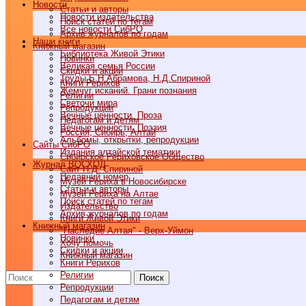
Новости
Статьи и авторы
Новости издательства
Поиск статей по тегам
Все новости СибРО
Архив журналов по годам
Наши книги
Книжный магазин
Библиотека Живой Этики
Новинки
Великая семья России
Скидки и акции
Труды Б.Н.Абрамова, Н.Д.Спириной
Книги Рерихов
Жемчуг исканий. Грани познания
Религии
Светочи мира
Репродукции
Вечные ценности. Проза
Педагогам и детям
Вечные ценности. Поэзия
Россия, Сибирь, Алтай
Альбомы, открытки, репродукции
Cайты СибРО
Издания алтайской тематики
Сибирское Рериховское Общество
Журнал ВОСХОД
Сайт Н.Д. Спириной
Недавний номер
Музей Рериха в Новосибирске
Статьи и авторы
Музей Рериха на Алтае
Поиск статей по тегам
Издательство
Архив журналов по годам
Книги Живой Этики
Книжный магазин
"Наследие Алтая" - Верх-Уймон
Новинки
Хочу помочь
Скидки и акции
Книжный магазин
Книги Рерихов
Религии
Поиск
Репродукции
Педагогам и детям