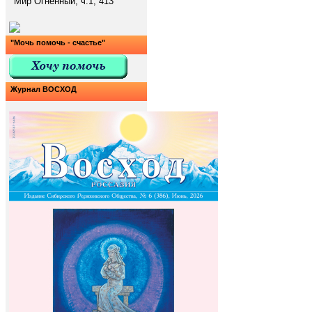
Мир Огненный, ч.1, 413
"Мочь помочь - счастье"
Журнал ВОСХОД