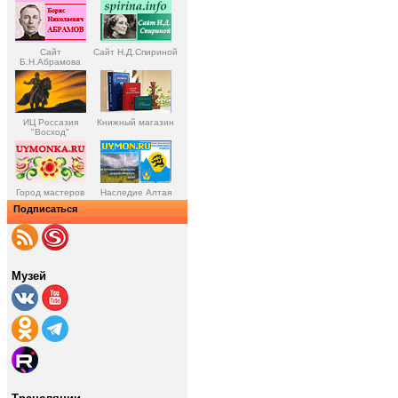
Сайт
Сайт Н.Д.Спириной
Б.Н.Абрамова
ИЦ Россазия
Книжный магазин
"Восход"
Город мастеров
Наследие Алтая
Подписаться
Музей