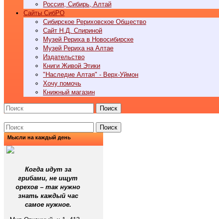
Россия, Сибирь, Алтай
Cайты СибРО
Сибирское Рериховское Общество
Сайт Н.Д. Спириной
Музей Рериха в Новосибирске
Музей Рериха на Алтае
Издательство
Книги Живой Этики
"Наследие Алтая" - Верх-Уймон
Хочу помочь
Книжный магазин
Поиск
Поиск
Мысли на каждый день
Когда идут за
грибами, не ищут
орехов – так нужно
знать каждый час
самое нужное.