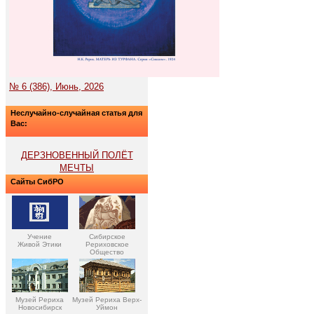
№ 6 (386), Июнь, 2026
Неслучайно-случайная статья для
Вас:
ДЕРЗНОВЕННЫЙ ПОЛЁТ
МЕЧТЫ
Сайты СибРО
Учение
Сибирское
Живой Этики
Рериховское
Общество
Музей Рериха
Музей Рериха Верх-
Новосибирск
Уймон