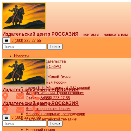
Издательский центр РОССАЗИЯ
контакты
написать нам
8 (383) 223-27-55
Поиск
Новости
Новости издательства
Все новости СибРО
Наши книги
Библиотека Живой Этики
Великая семья России
Труды Б.Н.Абрамова, Н.Д.Спириной
Издательский центр РОССАЗИЯ
Жемчуг исканий. Грани познания
8 (383) 223-27-55
Светочи мира
Издательский центр РОССАЗИЯ
Вечные ценности. Проза
Вечные ценности. Поэзия
Альбомы, открытки, репродукции
8 (383) 223-27-55
Издания алтайской тематики
Поиск
Журнал ВОСХОД
Недавний номер