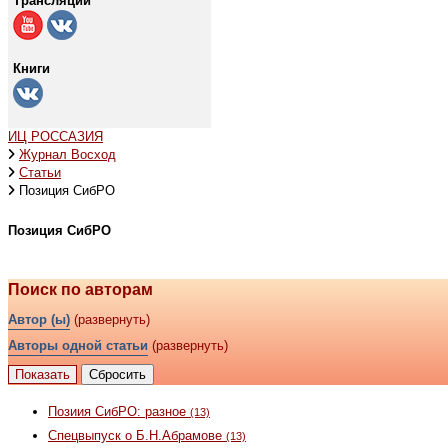
Трансляции
Книги
ИЦ РОССАЗИЯ
Журнал Восход
Статьи
Позиция СибРО
Позиция СибРО
Поиск по авторам
Автор (ы)
(развернуть)
Авторы одной статьи
(развернуть)
Позиия СибРО: разное
(13)
Спецвыпуск о Б.Н.Абрамове
(13)