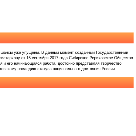
и шансы уже упущены. В данный момент созданный Государственный
ристархову от 15 сентября 2017 года Сибирское Рериховское Общество
я и его начинающаяся работа, достойно представляя творчество
иховскому наследию статуса национального достояния России.