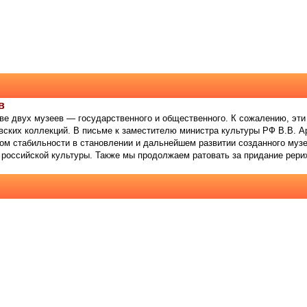
в
ве двух музеев — государственного и общественного. К сожалению, эт
вских коллекций. В письме к заместителю министра культуры РФ В.В. А
том стабильности в становлении и дальнейшем развитии созданного музе
е российской культуры. Также мы продолжаем ратовать за придание рер