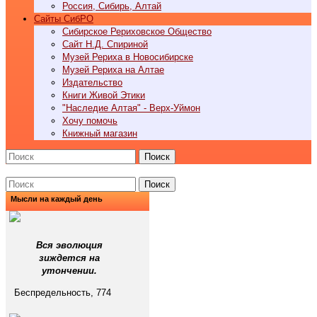
Россия, Сибирь, Алтай
Cайты СибРО
Сибирское Рериховское Общество
Сайт Н.Д. Спириной
Музей Рериха в Новосибирске
Музей Рериха на Алтае
Издательство
Книги Живой Этики
"Наследие Алтая" - Верх-Уймон
Хочу помочь
Книжный магазин
Поиск
Поиск
Мысли на каждый день
Вся эволюция
зиждется на
утончении.
Беспредельность, 774