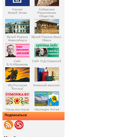
Учение
Сибирское
Живой Этики
Рериховское
Общество
Музей Рериха
Музей Рериха Верх-
Новосибирск
Уймон
Сайт
Сайт Н.Д.Спириной
Б.Н.Абрамова
ИЦ Россазия
Книжный магазин
"Восход"
Город мастеров
Наследие Алтая
Подписаться