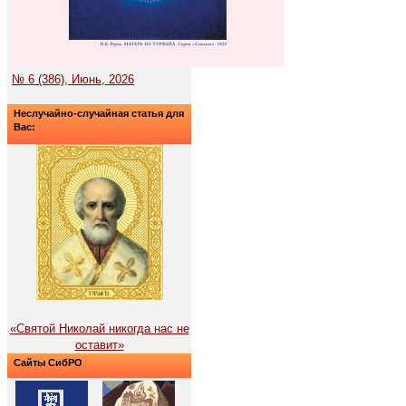
№ 6 (386), Июнь, 2026
Неслучайно-случайная статья для
Вас:
«Святой Николай никогда нас не
оставит»
Сайты СибРО