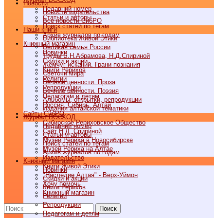
Новости
Недавний номер
Новости издательства
Статьи и авторы
Все новости СибРО
Поиск статей по тегам
Наши книги
Архив журналов по годам
Библиотека Живой Этики
Книжный магазин
Великая семья России
Новинки
Труды Б.Н.Абрамова, Н.Д.Спириной
Скидки и акции
Жемчуг исканий. Грани познания
Книги Рерихов
Светочи мира
Религии
Вечные ценности. Проза
Репродукции
Вечные ценности. Поэзия
Педагогам и детям
Альбомы, открытки, репродукции
Россия, Сибирь, Алтай
Издания алтайской тематики
Cайты СибРО
Журнал ВОСХОД
Сибирское Рериховское Общество
Недавний номер
Сайт Н.Д. Спириной
Статьи и авторы
Музей Рериха в Новосибирске
Поиск статей по тегам
Музей Рериха на Алтае
Архив журналов по годам
Издательство
Книжный магазин
Книги Живой Этики
Новинки
"Наследие Алтая" - Верх-Уймон
Скидки и акции
Хочу помочь
Книги Рерихов
Книжный магазин
Религии
Репродукции
Поиск
Педагогам и детям