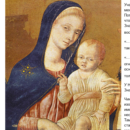
Уче
ме
Пот
что
Зн
во
«..
так
«.
огн
осн
то
У Н
Зна
Чи
изо
име
нес
Там
ста