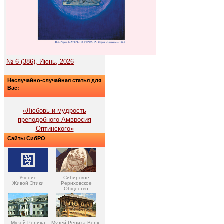
№ 6 (386), Июнь, 2026
Неслучайно-случайная статья для
Вас:
«Любовь и мудрость
преподобного Амвросия
Оптинского»
Сайты СибРО
Учение
Сибирское
Живой Этики
Рериховское
Общество
Музей Рериха
Музей Рериха Верх-