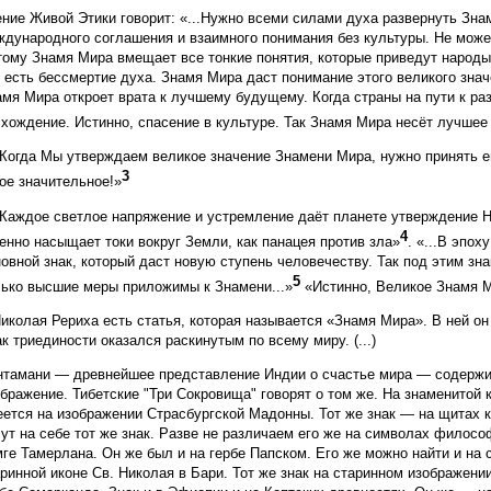
ние Живой Этики говорит: «...Нужно всеми силами духа развернуть Зна
ждународного соглашения и взаимного понимания без культуры. Не може
ому Знамя Мира вмещает все тонкие понятия, которые приведут народы 
 есть бессмертие духа. Знамя Мира даст понимание этого великого знач
амя Мира откроет врата к лучшему будущему. Когда страны на пути к р
схождение. Истинно, спасение в культуре. Так Знамя Мира несёт лучше
.Когда Мы утверждаем великое значение Знамени Мира, нужно принять е
3
ое значительное!»
..Каждое светлое напряжение и устремление даёт планете утверждение 
4
енно насыщает токи вокруг Земли, как панацея против зла»
. «...В эпо
овной знак, который даст новую ступень человечеству. Так под этим зн
5
лько высшие меры приложимы к Знамени...»
«Истинно, Великое Знамя М
иколая Рериха есть статья, которая называется «Знамя Мира». В ней он
к триединости оказался раскинутым по всему миру. (...)
нтамани — древнейшее представление Индии о счастье мира — содержит 
бражение. Тибетские "Три Сокровища" говорят о том же. На знаменитой 
ется на изображении Страсбургской Мадонны. Тот же знак — на щитах кр
ут на себе тот же знак. Разве не различаем его же на символах филосо
ге Тамерлана. Он же был и на гербе Папском. Его же можно найти и на 
ринной иконе Св. Николая в Бари. Тот же знак на старинном изображени