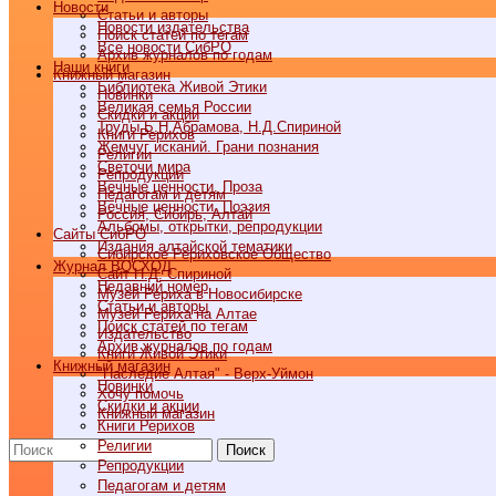
Новости
Статьи и авторы
Новости издательства
Поиск статей по тегам
Все новости СибРО
Архив журналов по годам
Наши книги
Книжный магазин
Библиотека Живой Этики
Новинки
Великая семья России
Скидки и акции
Труды Б.Н.Абрамова, Н.Д.Спириной
Книги Рерихов
Жемчуг исканий. Грани познания
Религии
Светочи мира
Репродукции
Вечные ценности. Проза
Педагогам и детям
Вечные ценности. Поэзия
Россия, Сибирь, Алтай
Альбомы, открытки, репродукции
Cайты СибРО
Издания алтайской тематики
Сибирское Рериховское Общество
Журнал ВОСХОД
Сайт Н.Д. Спириной
Недавний номер
Музей Рериха в Новосибирске
Статьи и авторы
Музей Рериха на Алтае
Поиск статей по тегам
Издательство
Архив журналов по годам
Книги Живой Этики
Книжный магазин
"Наследие Алтая" - Верх-Уймон
Новинки
Хочу помочь
Скидки и акции
Книжный магазин
Книги Рерихов
Религии
Поиск
Репродукции
Педагогам и детям