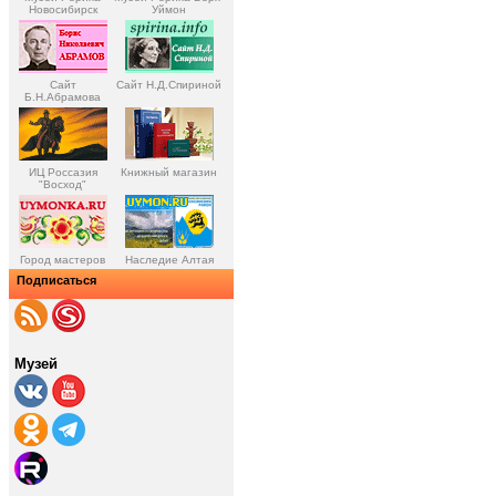
Новосибирск
Уймон
Сайт
Сайт Н.Д.Спириной
Б.Н.Абрамова
ИЦ Россазия
Книжный магазин
"Восход"
Город мастеров
Наследие Алтая
Подписаться
Музей