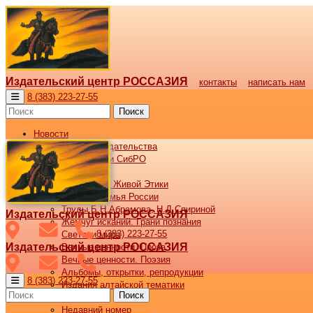
Издательский центр РОССАЗИЯ
контакты
написать нам
8 (383) 223-27-55
Поиск
Новости
Новости издательства
Все новости СибРО
Наши книги
Библиотека Живой Этики
Великая семья России
Труды Б.Н.Абрамова, Н.Д.Спириной
Издательский центр РОССАЗИЯ
Жемчуг исканий. Грани познания
8 (383) 223-27-55
Светочи мира
Издательский центр РОССАЗИЯ
Вечные ценности. Проза
Вечные ценности. Поэзия
Альбомы, открытки, репродукции
8 (383) 223-27-55
Издания алтайской тематики
Поиск
Журнал ВОСХОД
Недавний номер