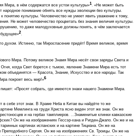
1
мя Мира, в нём содержатся все устои культуры»
. «Не может быть
т народное понимание обнять все нужды эволюции без культуры.
к понятию культуры. Человечество не умеет явить уважение к тому,
ения. Не может человечество процветать без знания величия культуры.
азрушению, то даже малодуховные должны понять, в чём заключается
2
е будущее»
.
го духом. Истинно, так Мироспасение придёт! Время великое, время
Нового Мира. Потому великое Знамя Мира несёт свои заряды Света и
ху Огня, когда Свет борется с тьмою, явление Знамени Мира есть тот
аком объединятся — Красота, Знание, Искусство и все народы. Так
6
ира покроет весь мир!»
 пишет: «Просят собрать, где имеются знаки нашего Знамени Мира.
в себе этот знак. В Храме Неба в Китае вы найдёте то же
картине Мемлинга на груди Христа ясно виден этот же знак. Он же
естоносцев и на гербах тамплиеров. ...Знаменитые клинки кавказские
фских? Он же на изображениях Гессэр-хана и Ригден-Джапо. Он же и на
старинных картинах испанских и на картине Тициана. Он же на
и Преподобного Сергия. Он же на изображениях Св. Троицы. Он же на