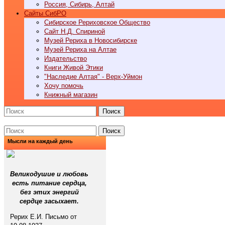
Россия, Сибирь, Алтай
Cайты СибРО
Сибирское Рериховское Общество
Сайт Н.Д. Спириной
Музей Рериха в Новосибирске
Музей Рериха на Алтае
Издательство
Книги Живой Этики
"Наследие Алтая" - Верх-Уймон
Хочу помочь
Книжный магазин
Поиск
Поиск
Мысли на каждый день
Великодушие и любовь
есть питание сердца,
без этих энергий
сердце засыхает.
Рерих Е.И. Письмо от