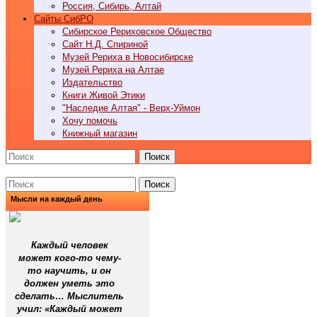
Россия, Сибирь, Алтай
Cайты СибРО
Сибирское Рериховское Общество
Сайт Н.Д. Спириной
Музей Рериха в Новосибирске
Музей Рериха на Алтае
Издательство
Книги Живой Этики
"Наследие Алтая" - Верх-Уймон
Хочу помочь
Книжный магазин
Поиск
Поиск
Мысли на каждый день
Каждый человек
может кого-то чему-
то научить, и он
должен уметь это
сделать… Мыслитель
учил: «Каждый может