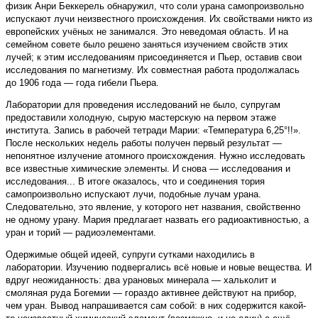
физик Анри Беккерель обнаружил, что соли урана самопроизвольно
испускают лучи неизвестного происхождения. Их свойствами никто из
европейских учёных не занимался. Это неведомая область. И на
семейном совете было решено заняться изучением свойств этих
лучей; к этим исследованиям присоединяется и Пьер, оставив свои
исследования по магнетизму. Их совместная работа продолжалась
до 1906 года — года гибели Пьера.
Лаборатории для проведения исследований не было, супругам
предоставили холодную, сырую мастерскую на первом этаже
института. Запись в рабочей тетради Марии: «Температура 6,25°!!».
После нескольких недель работы получен первый результат —
непонятное излучение атомного происхождения. Нужно исследовать
все известные химические элементы. И снова — исследования и
исследования... В итоге оказалось, что и соединения тория
самопроизвольно испускают лучи, подобные лучам урана.
Следовательно, это явление, у которого нет названия, свойственно
не одному урану. Мария предлагает назвать его радиоактивностью, а
уран и торий — радиоэлементами.
Одержимые общей идеей, супруги сутками находились в
лаборатории. Изучению подвергались всё новые и новые вещества. И
вдруг неожиданность: два урановых минерала — хальколит и
смоляная руда Богемии — гораздо активнее действуют на прибор,
чем уран. Вывод напрашивается сам собой: в них содержится какой-