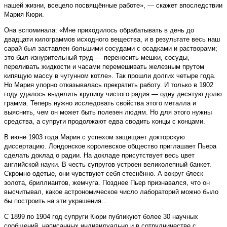
нашей жизни, всецело посвящённые работе», — скажет впоследствии
Мария Кюри.
Она вспоминала: «Мне приходилось обрабатывать в день до
двадцати килограммов исходного вещества, и в результате весь наш
сарай был заставлен большими сосудами с осадками и растворами;
это был изнурительный труд — переносить мешки, сосуды,
переливать жидкости и часами перемешивать железным прутом
кипящую массу в чугунном котле». Так прошли долгих четыре года.
Но Мария упорно отказывалась прекратить работу. И только в 1902
году удалось выделить крупицу чистого радия — одну десятую долю
грамма. Теперь нужно исследовать свойства этого металла и
выяснить, чем он может быть полезен людям. Но для этого нужны
средства, а супруги продолжают едва сводить концы с концами.
В июне 1903 года Мария с успехом защищает докторскую
диссертацию. Лондонское королевское общество приглашает Пьера
сделать доклад о радии. На докладе присутствует весь цвет
английской науки. В честь супругов устроен великолепный банкет.
Скромно одетые, они чувствуют себя стеснённо. А вокруг блеск
золота, бриллиантов, жемчуга. Позднее Пьер признавался, что он
высчитывал, какое астрономическое число лабораторий можно было
бы построить на эти украшения...
С 1899 по 1904 год супруги Кюри публикуют более 30 научных
сообщений, написанных индивидуально и в сотрудничестве с