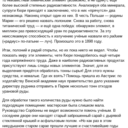
то неизвестный химический элемент (возможно, и не один) с ещё
более высокой степенью радиоактивности. Анализируя оба минерала,
супруги Кюри приходят к заключению, что в них «прячутся» два
незнакомца. Наконец открыт один из них. В честь Польши — родины
Марии — его решено назвать
полонием
. Снова за работу, снова
титанический труд — и ещё одна победа: обнаружен элемент, в
миллион раз превосходящий уран по радиоактивности. За эту
неиссякаемую способность к излучению учёные назвали его
радием
(«радиус» по-латыни — луч). Произошло это в 1898 году.
Итак, полоний и радий открыты, но их пока никто не видел. Чтобы
показать миру эти элементы, чете Кюри понадобилось ещё четыре
года напряжённого труда. Даже в наиболее радиоактивных продуктах
присутствуют лишь следы новых элементов. Значит, для их
выделения придётся обработать тонны сырья! Для этого нужны
средства, и немалые. Где их взять? Помощь пришла из Австрии: по
ходатайству Венской академии наук правительство дало указание
директору рудника отправить в Париж несколько тонн отходов
урановой руды.
Для обработки такого количества руды нужно было найти
подходящее помещение: мастерская была слишком мала.
Руководство Сорбонны не видит возможности помочь учёным. В
соседнем дворе они находят старый заброшенный сарай с дырявой
стеклянной крышей и асфальтовым полом. «Но как раз в этом
никудышном старом сарае прошли лучшие и счастливейшие годы