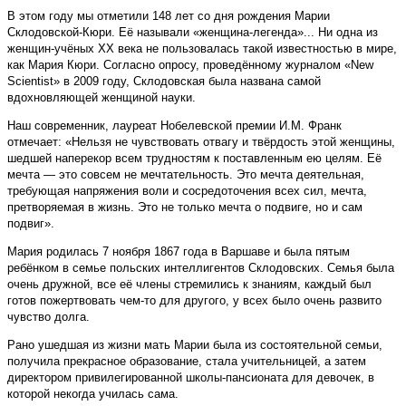
В этом году мы отметили 148 лет со дня рождения Марии
Склодовской-Кюри. Её называли «женщина-легенда»... Ни одна из
женщин-учёных XX века не пользовалась такой известностью в мире,
как Мария Кюри. Согласно опросу, проведённому журналом «New
Scientist» в 2009 году, Склодовская была названа самой
вдохновляющей женщиной науки.
Наш современник, лауреат Нобелевской премии И.М. Франк
отмечает: «Нельзя не чувствовать отвагу и твёрдость этой женщины,
шедшей наперекор всем трудностям к поставленным ею целям. Её
мечта — это совсем не мечтательность. Это мечта деятельная,
требующая напряжения воли и сосредоточения всех сил, мечта,
претворяемая в жизнь. Это не только мечта о подвиге, но и сам
подвиг».
Мария родилась 7 ноября 1867 года в Варшаве и была пятым
ребёнком в семье польских интеллигентов Склодовских. Семья была
очень дружной, все её члены стремились к знаниям, каждый был
готов пожертвовать чем-то для другого, у всех было очень развито
чувство долга.
Рано ушедшая из жизни мать Марии была из состоятельной семьи,
получила прекрасное образование, стала учительницей, а затем
директором привилегированной школы-пансионата для девочек, в
которой некогда училась сама.