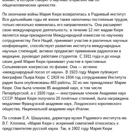
общечеловеческих ценностях.
По окончании войны Мария Кюри возвратилась в Радиевый институт.
Все дальнейшие годы её жизни также наполнены постоянным трудом,
только несколько изменилась его направленность. Она расширяет
свою международную деятельность: в течение 12 лет мадам Кюри
является вице-президентом Международной комиссии по научному
сотрудничеству Лиги Наций, принимает участие в различных научных
конференциях, способствует развитию института международных
научных стипендий, активно продвигает применение радиологии в
медицине, руководит работами студентов. С 1911 года и до конца
своих дней Мария Кюри принимает участие в престижных
Сольвеевских конгрессах по физике. Она — истинно
«международный посол от науки». В 1923 году Мария публикует
биографию Пьера Кюри. С 1919 по 1934 год сотрудниками Института
радия были опубликованы 483 работы, 32 из них принадлежат Марии
Кюри. Она была членом 85 академий наук, в том числе
Петербургской, а с 1926 года — иностранным членом Академии наук
СССР. Мария Кюри получила 20 почётных степеней, была награждена
медалями Французской академии наук, Лондонского королевского
общества, Национальной академии наук Италии.
По словам Е.А. Шашукова, директора музея Радиевого института им.
В.Г. Хлопина, «Мария Кюри с искренней симпатией относилась к
представителям русской науки. Так, в 1902 году Мария Кюри