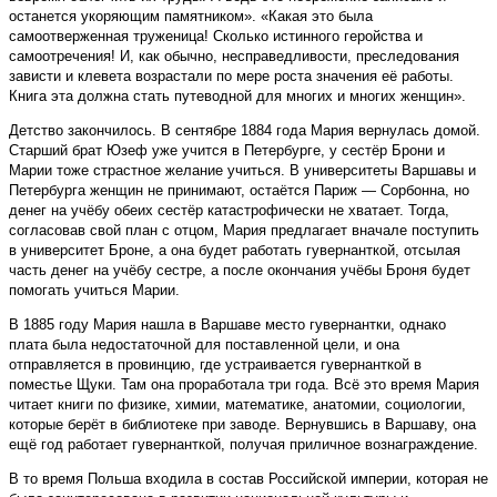
останется укоряющим памятником». «Какая это была
самоотверженная труженица! Сколько истинного геройства и
самоотречения! И, как обычно, несправедливости, преследования
зависти и клевета возрастали по мере роста значения её работы.
Книга эта должна стать путеводной для многих и многих женщин».
Детство закончилось. В сентябре 1884 года Мария вернулась домой.
Старший брат Юзеф уже учится в Петербурге, у сестёр Брони и
Марии тоже страстное желание учиться. В университеты Варшавы и
Петербурга женщин не принимают, остаётся Париж — Сорбонна, но
денег на учёбу обеих сестёр катастрофически не хватает. Тогда,
согласовав свой план с отцом, Мария предлагает вначале поступить
в университет Броне, а она будет работать гувернанткой, отсылая
часть денег на учёбу сестре, а после окончания учёбы Броня будет
помогать учиться Марии.
В 1885 году Мария нашла в Варшаве место гувернантки, однако
плата была недостаточной для поставленной цели, и она
отправляется в провинцию, где устраивается гувернанткой в
поместье Щуки. Там она проработала три года. Всё это время Мария
читает книги по физике, химии, математике, анатомии, социологии,
которые берёт в библиотеке при заводе. Вернувшись в Варшаву, она
ещё год работает гувернанткой, получая приличное вознаграждение.
В то время Польша входила в состав Российской империи, которая не