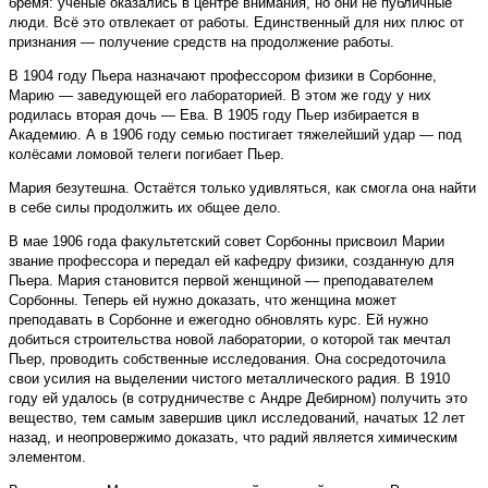
бремя: учёные оказались в центре внимания, но они не публичные
люди. Всё это отвлекает от работы. Единственный для них плюс от
признания — получение средств на продолжение работы.
В 1904 году Пьера назначают профессором физики в Сорбонне,
Марию — заведующей его лабораторией. В этом же году у них
родилась вторая дочь — Ева. В 1905 году Пьер избирается в
Академию. А в 1906 году семью постигает тяжелейший удар — под
колёсами ломовой телеги погибает Пьер.
Мария безутешна. Остаётся только удивляться, как смогла она найти
в себе силы продолжить их общее дело.
В мае 1906 года факультетский совет Сорбонны присвоил Марии
звание профессора и передал ей кафедру физики, созданную для
Пьера. Мария становится первой женщиной — преподавателем
Сорбонны. Теперь ей нужно доказать, что женщина может
преподавать в Сорбонне и ежегодно обновлять курс. Ей нужно
добиться строительства новой лаборатории, о которой так мечтал
Пьер, проводить собственные исследования. Она сосредоточила
свои усилия на выделении чистого металлического радия. В 1910
году ей удалось (в сотрудничестве с Андре Дебирном) получить это
вещество, тем самым завершив цикл исследований, начатых 12 лет
назад, и неопровержимо доказать, что радий является химическим
элементом.