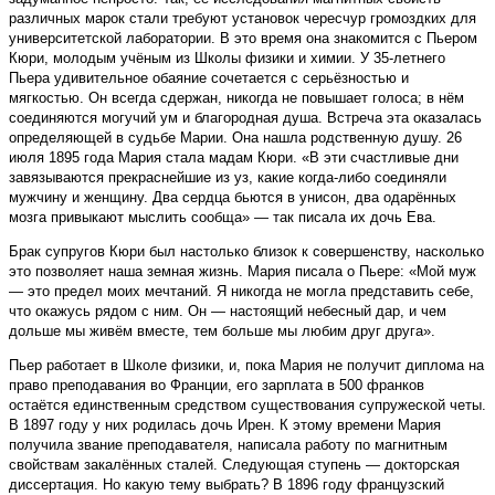
различных марок стали требуют установок чересчур громоздких для
университетской лаборатории. В это время она знакомится с Пьером
Кюри, молодым учёным из Школы физики и химии. У 35-летнего
Пьера удивительное обаяние сочетается с серьёзностью и
мягкостью. Он всегда сдержан, никогда не повышает голоса; в нём
соединяются могучий ум и благородная душа. Встреча эта оказалась
определяющей в судьбе Марии. Она нашла родственную душу. 26
июля 1895 года Мария стала мадам Кюри. «В эти счастливые дни
завязываются прекраснейшие из уз, какие когда-либо соединяли
мужчину и женщину. Два сердца бьются в унисон, два одарённых
мозга привыкают мыслить сообща» — так писала их дочь Ева.
Брак супругов Кюри был настолько близок к совершенству, насколько
это позволяет наша земная жизнь. Мария писала о Пьере: «Мой муж
— это предел моих мечтаний. Я никогда не могла представить себе,
что окажусь рядом с ним. Он — настоящий небесный дар, и чем
дольше мы живём вместе, тем больше мы любим друг друга».
Пьер работает в Школе физики, и, пока Мария не получит диплома на
право преподавания во Франции, его зарплата в 500 франков
остаётся единственным средством существования супружеской четы.
В 1897 году у них родилась дочь Ирен. К этому времени Мария
получила звание преподавателя, написала работу по магнитным
свойствам закалённых сталей. Следующая ступень — докторская
диссертация. Но какую тему выбрать? В 1896 году французский