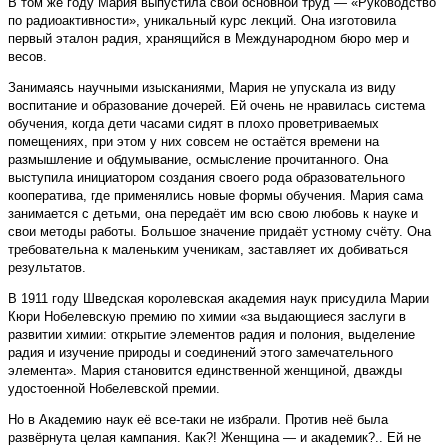
В том же году Мария выпустила свой основной труд — «Руководство
по радиоактивности», уникальный курс лекций. Она изготовила
первый эталон радия, хранящийся в Международном бюро мер и
весов.
Занимаясь научными изысканиями, Мария не упускала из виду
воспитание и образование дочерей. Ей очень не нравилась система
обучения, когда дети часами сидят в плохо проветриваемых
помещениях, при этом у них совсем не остаётся времени на
размышление и обдумывание, осмысление прочитанного. Она
выступила инициатором создания своего рода образовательного
кооператива, где применялись новые формы обучения. Мария сама
занимается с детьми, она передаёт им всю свою любовь к науке и
свои методы работы. Большое значение придаёт устному счёту. Она
требовательна к маленьким ученикам, заставляет их добиваться
результатов.
В 1911 году Шведская королевская академия наук присудила Марии
Кюри Нобелевскую премию по химии «за выдающиеся заслуги в
развитии химии: открытие элементов радия и полония, выделение
радия и изучение природы и соединений этого замечательного
элемента». Мария становится единственной женщиной, дважды
удостоенной Нобелевской премии.
Но в Академию наук её все-таки не избрали. Против неё была
развёрнута целая кампания. Как?! Женщина — и академик?.. Ей не