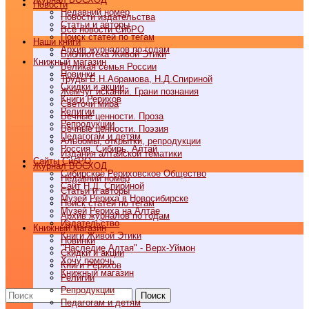
Новости
Недавний номер
Новости издательства
Статьи и авторы
Все новости СибРО
Поиск статей по тегам
Наши книги
Архив журналов по годам
Библиотека Живой Этики
Книжный магазин
Великая семья России
Новинки
Труды Б.Н.Абрамова, Н.Д.Спириной
Скидки и акции
Жемчуг исканий. Грани познания
Книги Рерихов
Светочи мира
Религии
Вечные ценности. Проза
Репродукции
Вечные ценности. Поэзия
Педагогам и детям
Альбомы, открытки, репродукции
Россия, Сибирь, Алтай
Издания алтайской тематики
Cайты СибРО
Журнал ВОСХОД
Сибирское Рериховское Общество
Недавний номер
Сайт Н.Д. Спириной
Статьи и авторы
Музей Рериха в Новосибирске
Поиск статей по тегам
Музей Рериха на Алтае
Архив журналов по годам
Издательство
Книжный магазин
Книги Живой Этики
Новинки
"Наследие Алтая" - Верх-Уймон
Скидки и акции
Хочу помочь
Книги Рерихов
Книжный магазин
Религии
Репродукции
Поиск
Педагогам и детям