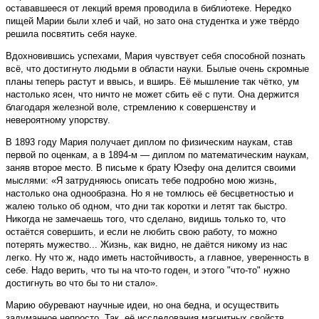
остававшееся от лекций время проводила в библиотеке. Нередко
пищей Марии были хлеб и чай, но зато она студентка и уже твёрдо
решила посвятить себя науке.
Вдохновившись успехами, Мария чувствует себя способной познать
всё, что достигнуто людьми в области науки. Былые очень скромные
планы теперь растут и ввысь, и вширь. Её мышление так чётко, ум
настолько ясен, что ничто не может сбить её с пути. Она держится
благодаря железной воле, стремлению к совершенству и
невероятному упорству.
В 1893 году Мария получает диплом по физическим наукам, став
первой по оценкам, а в 1894-м — диплом по математическим наукам,
заняв второе место. В письме к брату Юзефу она делится своими
мыслями: «Я затрудняюсь описать тебе подробно мою жизнь,
настолько она однообразна. Но я не томлюсь её бесцветностью и
жалею только об одном, что дни так коротки и летят так быстро.
Никогда не замечаешь того, что сделано, видишь только то, что
остаётся совершить, и если не любить свою работу, то можно
потерять мужество... Жизнь, как видно, не даётся никому из нас
легко. Ну что ж, надо иметь настойчивость, а главное, уверенность в
себе. Надо верить, что ты на что-то годен, и этого "что-то" нужно
достигнуть во что бы то ни стало».
Марию обуревают научные идеи, но она бедна, и осуществить
задуманное непросто. Так, её исследования магнитных свойств