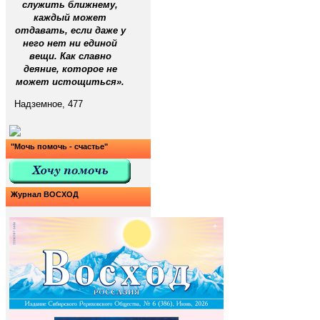
служить ближнему,
каждый может
отдавать, если даже у
него нет ни единой
вещи. Как славно
деяние, которое не
может истощиться».
Надземное, 477
"Мочь помочь - счастье"
Журнал ВОСХОД