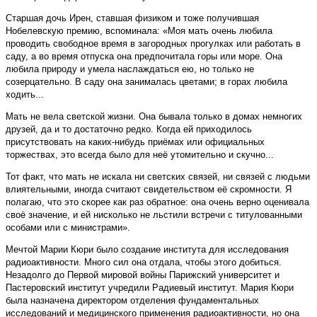
Старшая дочь Ирен, ставшая физиком и тоже получившая
Нобелевскую премию, вспоминала: «Моя мать очень любила
проводить свободное время в загородных прогулках или работать в
саду, а во время отпуска она предпочитала горы или море. Она
любила природу и умела наслаждаться ею, но только не
созерцательно. В саду она занималась цветами; в горах любила
ходить...
Мать не вела светской жизни. Она бывала только в домах немногих
друзей, да и то достаточно редко. Когда ей приходилось
присутствовать на каких-нибудь приёмах или официальных
торжествах, это всегда было для неё утомительно и скучно...
Тот факт, что мать не искала ни светских связей, ни связей с людьми
влиятельными, иногда считают свидетельством её скромности. Я
полагаю, что это скорее как раз обратное: она очень верно оценивала
своё значение, и ей нисколько не льстили встречи с титулованными
особами или с министрами».
Мечтой Марии Кюри было создание института для исследования
радиоактивности. Много сил она отдала, чтобы этого добиться.
Незадолго до Первой мировой войны Парижский университет и
Пастеровский институт учредили Радиевый институт. Мария Кюри
была назначена директором отделения фундаментальных
исследований и медицинского применения радиоактивности, но она