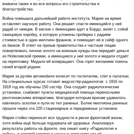
вникала также и во все вопросы его строительства и
благоустройства.
Война помешала дальнейшей работе института. Мария на время
оставляет научную работу. Она решает спасти имеющийся у неё
радий от немцев. В вагоне с беженцами едет в Бордо, везёт с собой
свинцовую коробку, в которую уложены пробирки с радием
стоимостью в один миллион франков, и помещает её в сейф одного
из банков. В ответ на призыв правительства к частным лицам
пожертвовать личное золото на военные нужды она передаёт деньги
из Нобелевской премии, а имеющиеся у неё золото и медали отдаёт
на переплавку. Медали ей возвращают. Она горит желанием помочь
своей второй родине.
Мария за рулём автомобиля колесит по госпиталям, спит в палатках.
На специальных курсах готовит медсестёр-радиологов: с 1916 по
1918 год ею обучены 150 сестёр. Она создаёт радиологические
установки, снабжает пункты медицинской помощи переносными
рентгеновскими аппаратами, благодаря которым врачам удавалось
извлекать осколки и пули из тел раненых. Более миллиона раненых
прошли через эти 220 стационарных и передвижных установок.
Мария стойко переносит все трудности и риски фронтовой жизни,
хотя война ещё больше подорвала её здоровье. Анализируя
результаты работы на фронте, она пишет книгу «Радиология и
война», в которой говорит о научных открытиях как об