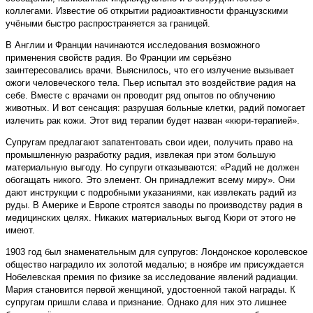
коллегами. Известие об открытии радиоактивности французскими
учёными быстро распространяется за границей.
В Англии и Франции начинаются исследования возможного
применения свойств радия. Во Франции им серьёзно
заинтересовались врачи. Выяснилось, что его излучение вызывает
ожоги человеческого тела. Пьер испытал это воздействие радия на
себе. Вместе с врачами он проводит ряд опытов по облучению
животных. И вот сенсация: разрушая больные клетки, радий помогает
излечить рак кожи. Этот вид терапии будет назван «кюри-терапией».
Супругам предлагают запатентовать свои идеи, получить право на
промышленную разработку радия, извлекая при этом большую
материальную выгоду. Но супруги отказываются: «Радий не должен
обогащать никого. Это элемент. Он принадлежит всему миру». Они
дают инструкции с подробными указаниями, как извлекать радий из
руды. В Америке и Европе строятся заводы по производству радия в
медицинских целях. Никаких материальных выгод Кюри от этого не
имеют.
1903 год был знаменательным для супругов: Лондонское королевское
общество наградило их золотой медалью; в ноябре им присуждается
Нобелевская премия по физике за исследование явлений радиации.
Мария становится первой женщиной, удостоенной такой награды. К
супругам пришли слава и признание. Однако для них это лишнее