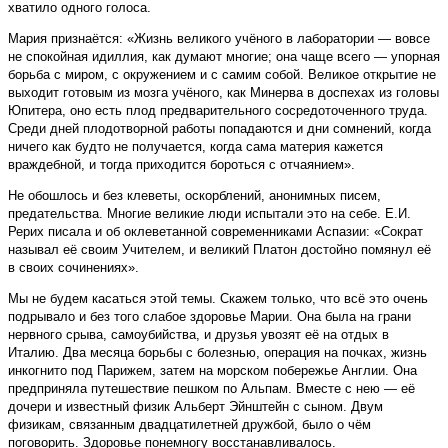
хватило одного голоса.
Мария признаётся: «Жизнь великого учёного в лаборатории — вовсе
не спокойная идиллия, как думают многие; она чаще всего — упорная
борьба с миром, с окружением и с самим собой. Великое открытие не
выходит готовым из мозга учёного, как Минерва в доспехах из головы
Юпитера, оно есть плод предварительного сосредоточенного труда.
Среди дней плодотворной работы попадаются и дни сомнений, когда
ничего как будто не получается, когда сама материя кажется
враждебной, и тогда приходится бороться с отчаянием».
Не обошлось и без клеветы, оскорблений, анонимных писем,
предательства. Многие великие люди испытали это на себе. Е.И.
Рерих писала и об оклеветанной современниками Аспазии: «Сократ
называл её своим Учителем, и великий Платон достойно помянул её
в своих сочинениях».
Мы не будем касаться этой темы. Скажем только, что всё это очень
подрывало и без того слабое здоровье Марии. Она была на грани
нервного срыва, самоубийства, и друзья увозят её на отдых в
Италию. Два месяца борьбы с болезнью, операция на почках, жизнь
инкогнито под Парижем, затем на морском побережье Англии. Она
предприняла путешествие пешком по Альпам. Вместе с нею — её
дочери и известный физик Альберт Эйнштейн с сыном. Двум
физикам, связанным двадцатилетней дружбой, было о чём
поговорить. Здоровье понемногу восстанавливалось.