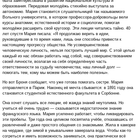
была заинтересована в развитии национальной культуры и
образования. Передовая молодёжь стихийно выступала за
автономию. Мария становится слушательницей так называемого
Вольного университета, в котором профессора-добровольцы вели
курсы анатомии, естественной истории и социологии, помогая
молодёжи расширить свой кругозор. Эти лекции читались тайно. 40
лет спустя Мария писала: «Я продолжаю верить в идеи,
руководившие в то время нами, лишь они способны привести к
настоящему прогрессу общества. Не усовершенствовав
человеческую личность, нельзя построить лучший мир. С этой целью
каждый из нас обязан работать над собой, над совершенствованием
своей личности, возлагая на себя определённую часть
ответственности за судьбу человечества; наш личный долг —
помогать тем, кому мы можем быть наиболее полезны».
Но вот Броня сообщает, что уже готова помогать сестре. Мария
отправляется в Париж. Наконец её мечта сбывается: в 1891 году она
становится студенткой естественного факультета в Сорбонне.
Она хочет слушать все лекции, её жажда знаний неутолима. Но
учиться ей очень трудно — сказывается недостаточное знание
французского языка. Мария усиленно работает, чтобы ликвидировать
эти пробелы. Три года она целиком посвятила учёбе, отказавшись от
развлечений и даже простого общения со знакомыми. Жила в каморке
на чердаке, где зимой в умывальнике замерзала вода. Чтобы как-то
согреться и иметь возможность заниматься, она практически всё