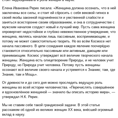
Елена Ивановна Рерих писала: «Женщина должна осознать, что в ней
заключены все силы, и стоит ей сбросить с себя вековой гипноз в
своей якобы законной подчинённости и умственной слабости и
заняться всесторонне своим образованием, и она в сотрудничестве с
мужским началом создаст новый и лучший мир. Пусть сама женщина
опровергнет недостойное и глубоко невежественное утверждение, что
женщина, являясь началом лишь пассивным, воспринимающим, и
потому не может самостоятельно творить. Но во всём Космосе нет
начала пассивного. В цепи созидания каждое явление поочерёдно
становится относительно пассивным или активным, дающим или
принимающим. Космос утверждает всё величие творческого начала
женщины. Женщина есть олицетворение Природы, и не человек учит
Природу, но Природа учит человека. Потому пусть женщины
осознают всё величие своего начала и устремятся к Знанию; там, где
Знание, там и Мощь».
От древности и до сего дня можно проследить ведущую роль
женщины во всей истории человечества. «Перечислять совершённое
и вдохновлённое женщиной — значило бы описать историю мира», —
утверждал Н.К. Рерих.
Мы не ставим себе такой грандиозной задачи. В этой статье
расскажем об одной из великих женщин XX века, внёсшей огромный
вклад в науку.