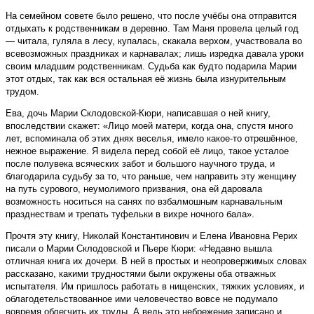
На семейном совете было решено, что после учёбы она отправится
отдыхать к родственникам в деревню. Там Маня провела целый год
— читала, гуляла в лесу, купалась, скакала верхом, участвовала во
всевозможных праздниках и карнавалах; лишь изредка давала уроки
своим младшим родственникам. Судьба как будто подарила Марии
этот отдых, так как вся остальная её жизнь была изнурительным
трудом.
Ева, дочь Марии Склодовской-Кюри, написавшая о ней книгу,
впоследствии скажет: «Лицо моей матери, когда она, спустя много
лет, вспоминала об этих днях веселья, имело какое-то отрешённое,
нежное выражение. Я видела перед собой её лицо, такое усталое
после полувека всяческих забот и большого научного труда, и
благодарила судьбу за то, что раньше, чем направить эту женщину
на путь сурового, неумолимого призвания, она ей даровала
возможность носиться на санях по взбалмошным карнавальным
празднествам и трепать туфельки в вихре ночного бала».
Прочтя эту книгу, Николай Константинович и Елена Ивановна Рерих
писали о Марии Склодовской и Пьере Кюри: «Недавно вышла
отличная книга их дочери. В ней в простых и неопровержимых словах
рассказано, какими трудностями были окружены оба отважных
испытателя. Им пришлось работать в нищенских, тяжких условиях, и
облагодетельствованное ими человечество вовсе не подумало
вовремя облегчить их труды. А ведь это небрежение записано и