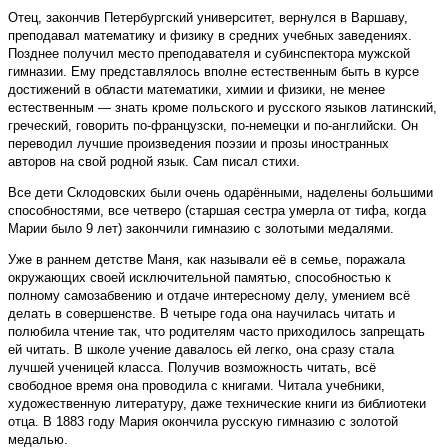
Отец, закончив Петербургский университет, вернулся в Варшаву,
преподавал математику и физику в средних учебных заведениях.
Позднее получил место преподавателя и субинспектора мужской
гимназии. Ему представлялось вполне естественным быть в курсе
достижений в области математики, химии и физики, не менее
естественным — знать кроме польского и русского языков латинский,
греческий, говорить по-французски, по-немецки и по-английски. Он
переводил лучшие произведения поэзии и прозы иностранных
авторов на свой родной язык. Сам писал стихи.
Все дети Склодовских были очень одарёнными, наделены большими
способностями, все четверо (старшая сестра умерла от тифа, когда
Марии было 9 лет) закончили гимназию с золотыми медалями.
Уже в раннем детстве Маня, как называли её в семье, поражала
окружающих своей исключительной памятью, способностью к
полному самозабвению и отдаче интересному делу, умением всё
делать в совершенстве. В четыре года она научилась читать и
полюбила чтение так, что родителям часто приходилось запрещать
ей читать. В школе учение давалось ей легко, она сразу стала
лучшей ученицей класса. Получив возможность читать, всё
свободное время она проводила с книгами. Читала учебники,
художественную литературу, даже технические книги из библиотеки
отца. В 1883 году Мария окончила русскую гимназию с золотой
медалью.