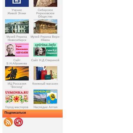
Учение
Сибирское
Живой Этики
Рериховское
Общество
Музей Рериха
Музей Рериха Верх-
Новосибирск
Уймон
Сайт
Сайт Н.Д.Спириной
Б.Н.Абрамова
ИЦ Россазия
Книжный магазин
"Восход"
Город мастеров
Наследие Алтая
Подписаться