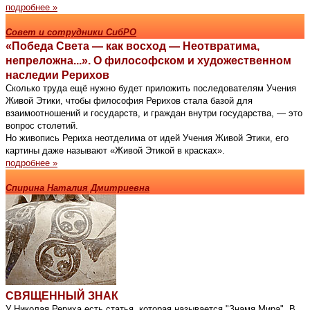
подробнее »
Совет и сотрудники СибРО
«Победа Света — как восход — Неотвратима,
непреложна...». О философском и художественном
наследии Рерихов
Сколько труда ещё нужно будет приложить последователям Учения
Живой Этики, чтобы философия Рерихов стала базой для
взаимоотношений и государств, и граждан внутри государства, — это
вопрос столетий.
Но живопись Рериха неотделима от идей Учения Живой Этики, его
картины даже называют «Живой Этикой в красках».
подробнее »
Спирина Наталия Дмитриевна
СВЯЩЕННЫЙ ЗНАК
У Николая Рериха есть статья, которая называется "Знамя Мира". В