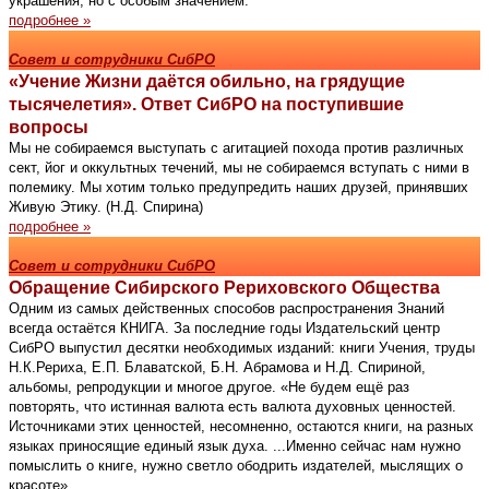
украшения, но с особым значением.
подробнее »
Совет и сотрудники СибРО
«Учение Жизни даётся обильно, на грядущие
тысячелетия». Ответ СибРО на поступившие
вопросы
Мы не собираемся выступать с агитацией похода против различных
сект, йог и оккультных течений, мы не собираемся вступать с ними в
полемику. Мы хотим только предупредить наших друзей, принявших
Живую Этику. (Н.Д. Спирина)
подробнее »
Совет и сотрудники СибРО
Обращение Сибирского Рериховского Общества
Одним из самых действенных способов распро­ст­ранения Знаний
всегда остаётся КНИГА. За послед­ние годы Издательский центр
СибРО выпустил десятки необходимых изданий: книги Учения, труды
Н.К.Рериха, Е.П. Блаватской, Б.Н. Абрамова и Н.Д. Спириной,
альбомы, репродукции и многое другое. «Не будем ещё раз
повторять, что истинная валюта есть валюта духовных ценностей.
Источниками этих ценностей, несомненно, остаются книги, на разных
языках приносящие единый язык духа. ...Именно сейчас нам нужно
помыслить о книге, нужно светло ободрить издателей, мыслящих о
красоте»...