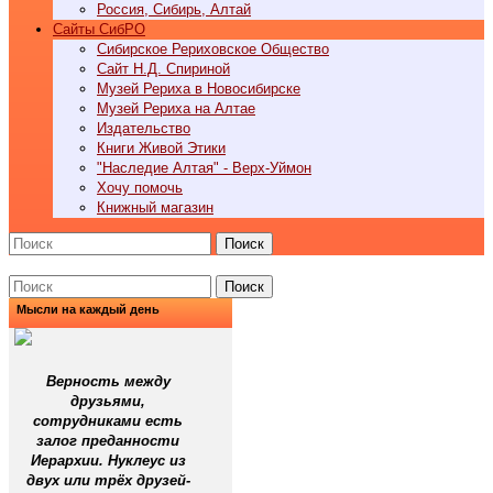
Россия, Сибирь, Алтай
Cайты СибРО
Сибирское Рериховское Общество
Сайт Н.Д. Спириной
Музей Рериха в Новосибирске
Музей Рериха на Алтае
Издательство
Книги Живой Этики
"Наследие Алтая" - Верх-Уймон
Хочу помочь
Книжный магазин
Поиск
Поиск
Мысли на каждый день
Верность между
друзьями,
сотрудниками есть
залог преданности
Иерархии. Нуклеус из
двух или трёх друзей-