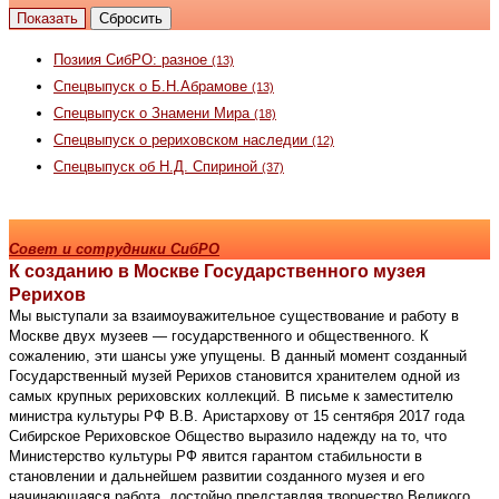
Позиия СибРО: разное
(13)
Спецвыпуск о Б.Н.Абрамове
(13)
Спецвыпуск о Знамени Мира
(18)
Спецвыпуск о рериховском наследии
(12)
Спецвыпуск об Н.Д. Спириной
(37)
Совет и сотрудники СибРО
К созданию в Москве Государственного музея
Рерихов
Мы выступали за взаимоуважительное существование и работу в
Москве двух музеев — государственного и общественного. К
сожалению, эти шансы уже упущены. В данный момент созданный
Государственный музей Рерихов становится хранителем одной из
самых крупных рериховских коллекций. В письме к заместителю
министра культуры РФ В.В. Аристархову от 15 сентября 2017 года
Сибирское Рериховское Общество выразило надежду на то, что
Министерство культуры РФ явится гарантом стабильности в
становлении и дальнейшем развитии созданного музея и его
начинающаяся работа, достойно представляя творчество Великого