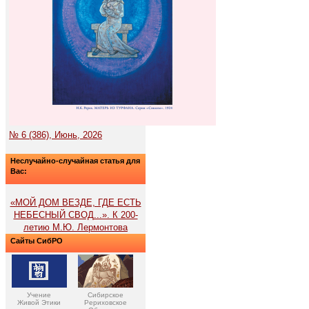
№ 6 (386), Июнь, 2026
Неслучайно-случайная статья для
Вас:
«МОЙ ДОМ ВЕЗДЕ, ГДЕ ЕСТЬ
НЕБЕСНЫЙ СВОД...». К 200-
летию М.Ю. Лермонтова
Сайты СибРО
Учение
Сибирское
Живой Этики
Рериховское