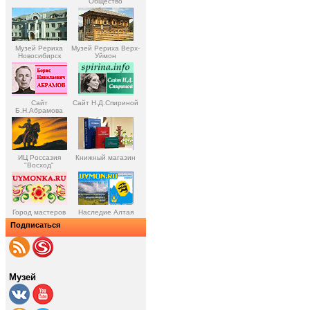
Общество
Музей Рериха
Музей Рериха Верх-
Новосибирск
Уймон
Сайт
Сайт Н.Д.Спириной
Б.Н.Абрамова
ИЦ Россазия
Книжный магазин
"Восход"
Город мастеров
Наследие Алтая
Подписаться
Музей