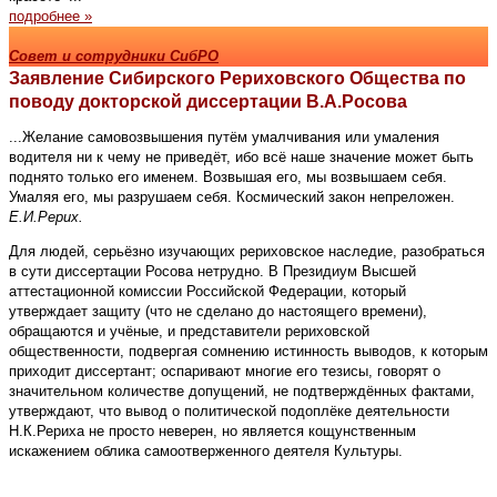
подробнее »
Совет и сотрудники СибРО
Заявление Сибирского Рериховского Общества по
поводу докторской диссертации В.А.Росова
...Желание самовозвышения путём умалчивания или умаления
водителя ни к чему не приведёт, ибо всё наше значение может быть
поднято только его именем. Возвышая его, мы возвышаем себя.
Умаляя его, мы разрушаем себя. Космический закон непреложен.
Е.И.Рерих.
Для людей, серьёзно изучающих рериховское наследие, разобраться
в сути диссертации Росова нетрудно. В Президиум Высшей
аттестационной комиссии Российской Федерации, который
утверждает защиту (что не сделано до настоящего времени),
обращаются и учёные, и представители рериховской
общественности, подвергая сомнению истинность выводов, к которым
приходит диссертант; оспаривают многие его тезисы, говорят о
значительном количестве допущений, не подтверждённых фактами,
утверждают, что вывод о политической подоплёке деятельности
Н.К.Рериха не просто неверен, но является кощунственным
искажением облика самоотверженного деятеля Культуры.