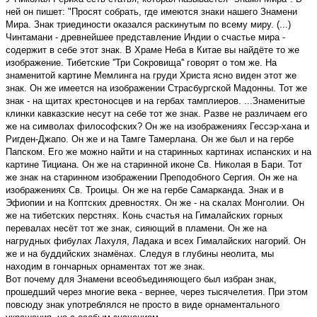
ней он пишет: "Просят собрать, где имеются знаки нашего Знамени
Мира. Знак триединости оказался раскинутым по всему миру. (...)
Чинтамани - древнейшее представление Индии о счастье мира -
содержит в себе этот знак. В Храме Неба в Китае вы найдёте то же
изображение. Тибетские ''Три Сокровища'' говорят о том же. На
знаменитой картине Мемлинга на груди Христа ясно виден этот же
знак. Он же имеется на изображении Страсбургской Мадонны. Тот же
знак - на щитах крестоносцев и на гербах тамплиеров. ...Знаменитые
клинки кавказские несут на себе тот же знак. Разве не различаем его
же на символах философских? Он же на изображениях Гессэр-хана и
Ригден-Джапо. Он же и на Тамге Тамерлана. Он же был и на гербе
Папском. Его же можно найти и на старинных картинах испанских и на
картине Тициана. Он же на старинной иконе Св. Николая в Бари. Тот
же знак на старинном изображении Преподобного Сергия. Он же на
изображениях Св. Троицы. Он же на гербе Самарканда. Знак и в
Эфиопии и на Коптских древностях. Он же - на скалах Монголии. Он
же на тибетских перстнях. Конь счастья на Гималайских горных
перевалах несёт тот же знак, сияющий в пламени. Он же на
нагрудных фибулах Лахуля, Ладака и всех Гималайских нагорий. Он
же и на буддийских знамёнах. Следуя в глубины неолита, мы
находим в гончарных орнаментах тот же знак.
Вот почему для Знамени всеобъединяющего был избран знак,
прошедший через многие века - вернее, через тысячелетия. При этом
повсюду знак употреблялся не просто в виде орнаментального