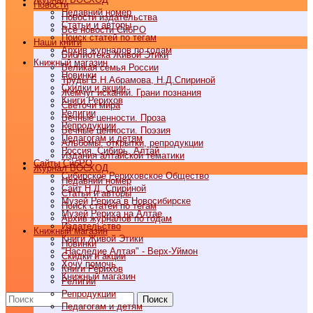
Новости
Недавний номер
Новости издательства
Статьи и авторы
Все новости СибРО
Поиск статей по тегам
Наши книги
Архив журналов по годам
Библиотека Живой Этики
Книжный магазин
Великая семья России
Новинки
Труды Б.Н.Абрамова, Н.Д.Спириной
Скидки и акции
Жемчуг исканий. Грани познания
Книги Рерихов
Светочи мира
Религии
Вечные ценности. Проза
Репродукции
Вечные ценности. Поэзия
Педагогам и детям
Альбомы, открытки, репродукции
Россия, Сибирь, Алтай
Издания алтайской тематики
Cайты СибРО
Журнал ВОСХОД
Сибирское Рериховское Общество
Недавний номер
Сайт Н.Д. Спириной
Статьи и авторы
Музей Рериха в Новосибирске
Поиск статей по тегам
Музей Рериха на Алтае
Архив журналов по годам
Издательство
Книжный магазин
Книги Живой Этики
Новинки
"Наследие Алтая" - Верх-Уймон
Скидки и акции
Хочу помочь
Книги Рерихов
Книжный магазин
Религии
Репродукции
Поиск
Педагогам и детям