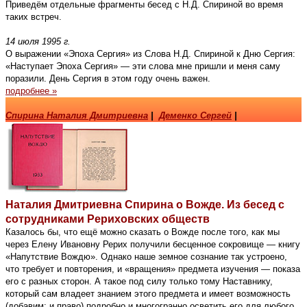
Приведём отдельные фрагменты бесед с Н.Д. Спириной во время
таких встреч.
14 июля 1995 г.
О выражении «Эпоха Сергия» из Слова Н.Д. Спириной к Дню Сергия:
«Наступает Эпоха Сергия» — эти слова мне пришли и меня саму
поразили. День Сергия в этом году очень важен.
подробнее »
Спирина Наталия Дмитриевна
|
Деменко Сергей
|
Наталия Дмитриевна Спирина о Вожде. Из бесед с
сотрудниками Рериховских обществ
Казалось бы, что ещё можно сказать о Вожде после того, как мы
через Елену Ивановну Рерих получили бесценное сокровище — книгу
«Напутствие Вождю». Однако наше земное сознание так устроено,
что требует и повторения, и «вращения» предмета изучения — показа
его с разных сторон. А такое под силу только тому Наставнику,
который сам владеет знанием этого предмета и имеет возможность
(добавим: и право) подробно и многогранно осветить его для любого