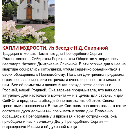
КАПЛИ МУДРОСТИ. Из бесед с Н.Д. Спириной
Традиция отмечать Памятные дни Преподобного Сергия
Радонежского в Сибирском Рериховском Обществе утвердилась
благодаря Наталии Дмитриевне Спириной. В эти особые дни у неё на
квартире собирались сотрудники, чтобы сердечно объединиться в
своих обращениях к Преподобному. Наталия Дмитриевна придавала
огромное значение таким встречам и очень серьёзно готовилась к
ним. Все её помыслы и чаяния были прежде всего связаны с
Россией, нашей Родиной. Она заранее продумывала, что наиболее
актуально для настоящего момента — и в целом для страны, и для
СибРО, и предлагала объединённо помыслить об этом. Своим
трепетным отношением к Великим Светочам она показывала, в каком
состоянии духа должны мы пребывать в такие дни. Пламенно
обращаясь к Преподобному и призывая к тому сотрудников, она
приобщала и нас к великому Делу Преподобного Сергия —
возрождению России и её духовной мощи.