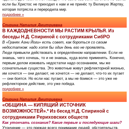
если бы Христос не приходил к нам и не принёс ту Великую Жертву,
которая потрясла и переродила мир.
подробнее »
Спирина Наталия Дмитриевна
В КАЖДОДНЕВНОСТИ МЫ РАСТИМ КРЫЛЬЯ. Из
беседы Н.Д. Спириной с сотрудниками СибРО
В «Гранях Агни Йоги» есть совет, как бороться со своим
недостатком: надо хотя бы один день его не проявлять.
Люди привыкли действовать в определённом направлении. Если не
знаешь, чего хочешь, то и не знаешь, куда волю применять. Конечно,
первым делом изживать недостатки надо осознанием, мы же
сознательные существа. Это животные живут рефлекторной жизнью,
им хочется — они делают, не хочется — не делают, что-то их пугает
— они боятся. Но если нас пугают, а мы не боимся — это уже не
рефлекторное действие, это уже победа.
подробнее »
Спирина Наталия Дмитриевна
«ОБЩИНА — КИПЯЩИЙ ИСТОЧНИК
ВОЗМОЖНОСТЕЙ».* Из бесед Н.Д. Спириной с
сотрудниками Рериховских обществ
Как утончать сознание? Какие первые и последующие шаги?
Утончение — это прежде всего понимание людей, обстоятельств,