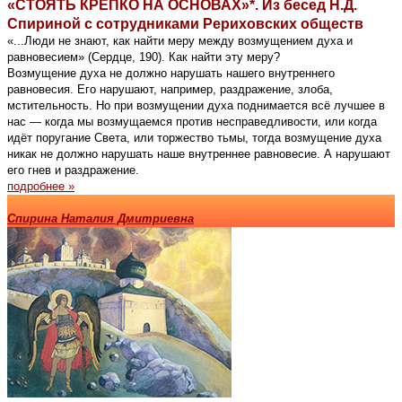
«СТОЯТЬ КРЕПКО НА ОСНОВАХ»*. Из бесед Н.Д.
Спириной с сотрудниками Рериховских обществ
«...Люди не знают, как найти меру между возмущением духа и
равновесием» (Сердце, 190). Как найти эту меру?
Возмущение духа не должно нарушать нашего внутреннего
равновесия. Его нарушают, например, раздражение, злоба,
мстительность. Но при возмущении духа поднимается всё лучшее в
нас — когда мы возмущаемся против несправедливости, или когда
идёт поругание Света, или торжество тьмы, тогда возмущение духа
никак не должно нарушать наше внутреннее равновесие. А нарушают
его гнев и раздражение.
подробнее »
Спирина Наталия Дмитриевна