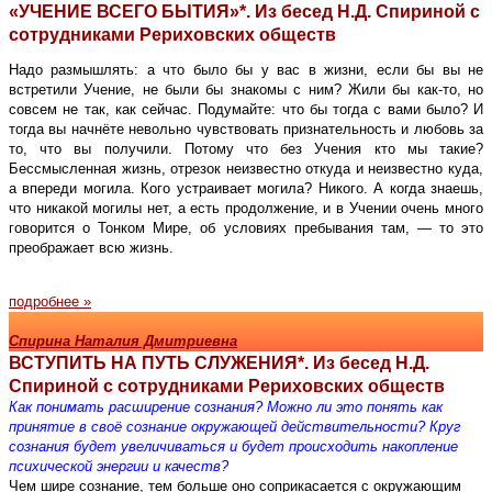
«УЧЕНИЕ ВСЕГО БЫТИЯ»*. Из бесед Н.Д. Спириной с
сотрудниками Рериховских обществ
Надо размышлять: а что было бы у вас в жизни, если бы вы не
встретили Учение, не были бы знакомы с ним? Жили бы как-то, но
совсем не так, как сейчас. Подумайте: что бы тогда с вами было? И
тогда вы начнёте невольно чувствовать признательность и любовь за
то, что вы получили. Потому что без Учения кто мы такие?
Бессмысленная жизнь, отрезок неизвестно откуда и неизвестно куда,
а впереди могила. Кого устраивает могила? Никого. А когда знаешь,
что никакой могилы нет, а есть продолжение, и в Учении очень много
говорится о Тонком Мире, об условиях пребывания там, — то это
преображает всю жизнь.
подробнее »
Спирина Наталия Дмитриевна
ВСТУПИТЬ НА ПУТЬ СЛУЖЕНИЯ*. Из бесед Н.Д.
Спириной с сотрудниками Рериховских обществ
Как понимать расширение сознания? Можно ли это понять как
принятие в своё сознание окружающей действительности? Круг
сознания будет увеличиваться и будет происходить накопление
психической энергии и качеств?
Чем шире сознание, тем больше оно соприкасается с окружающим