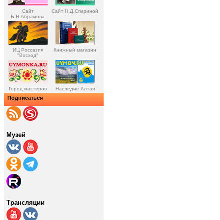
Сайт
Сайт Н.Д.Спириной
Б.Н.Абрамова
ИЦ Россазия
Книжный магазин
"Восход"
Город мастеров
Наследие Алтая
Подписаться
Музей
Трансляции