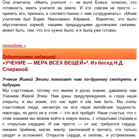
Она ответила: «Иметь учителя — не воля Божья, конечно, это
готовность иметь учителя на земле. И это совсем не просто —
принять его, признать и соответственно с ним сотрудничать». «Моим
учителем был Борис Николаевич Абрамов... Вероятно, это было
обусловлено кармой, нашими предыдущими духовными связями,
может быть, тем, что это нужно было, и я была уже готова».
подробнее »
Подготовлено редакцией
«УЧЕНИЕ — МЕРА ВСЕХ ВЕЩЕЙ»*. Из бесед Н.Д.
Спириной
Учение Живой Этики помогает нам по-другому смотреть в
будущее.
Мы счастливые, потому что имеем в руках знание, даваемое нам
Учением Живой Этики. Нам даны предупреждения, и глаза наши
открыты, и мы знаем, что нас ждёт и как нам быть. Мы очень
счастливые люди, несмотря на все наши житейские трудности,
невзгоды, но дело не в этом — это всё пройдёт. Наше счастье, что с
этим знанием мы можем войти в новую жизнь, с открытыми глазами и
с открытым сердцем. И как просто — от нас требуется сердце,
никаких приёмов, магии, мантр, заклинаний и прочего, что только
уводит и осложняет. Открытое сердце, и любовь, и устремление.