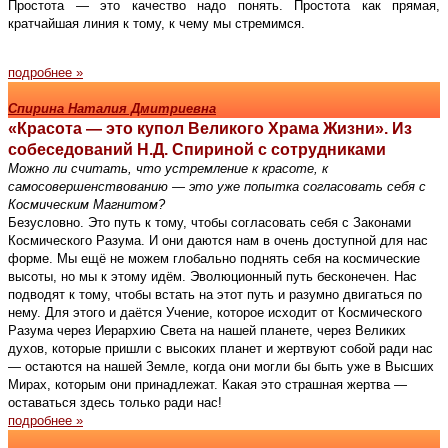
Простота — это качество надо понять. Простота как прямая,
кратчайшая линия к тому, к чему мы стремимся.
подробнее »
Спирина Наталия Дмитриевна
«Красота — это купол Великого Храма Жизни». Из
собеседований Н.Д. Спириной с сотрудниками
Можно ли считать, что устремление к красоте, к
самосовершенствованию — это уже попытка согласовать себя с
Космическим Магнитом?
Безусловно. Это путь к тому, чтобы согласовать себя с Законами
Космического Разума. И они даются нам в очень доступной для нас
форме. Мы ещё не можем глобально поднять себя на космические
высоты, но мы к этому идём. Эволюционный путь бесконечен. Нас
подводят к тому, чтобы встать на этот путь и разумно двигаться по
нему. Для этого и даётся Учение, которое исходит от Космического
Разума через Иерархию Света на нашей планете, через Великих
духов, которые пришли с высоких планет и жертвуют собой ради нас
— остаются на нашей Земле, когда они могли бы быть уже в Высших
Мирах, которым они принадлежат. Какая это страшная жертва —
оставаться здесь только ради нас!
подробнее »