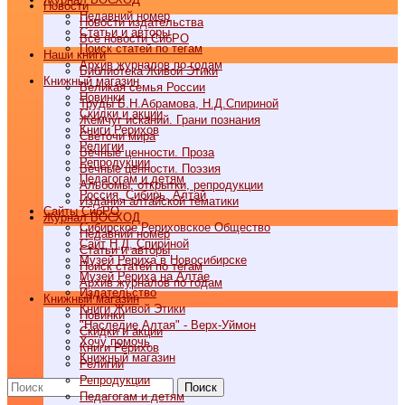
Новости
Недавний номер
Новости издательства
Статьи и авторы
Все новости СибРО
Поиск статей по тегам
Наши книги
Архив журналов по годам
Библиотека Живой Этики
Книжный магазин
Великая семья России
Новинки
Труды Б.Н.Абрамова, Н.Д.Спириной
Скидки и акции
Жемчуг исканий. Грани познания
Книги Рерихов
Светочи мира
Религии
Вечные ценности. Проза
Репродукции
Вечные ценности. Поэзия
Педагогам и детям
Альбомы, открытки, репродукции
Россия, Сибирь, Алтай
Издания алтайской тематики
Cайты СибРО
Журнал ВОСХОД
Сибирское Рериховское Общество
Недавний номер
Сайт Н.Д. Спириной
Статьи и авторы
Музей Рериха в Новосибирске
Поиск статей по тегам
Музей Рериха на Алтае
Архив журналов по годам
Издательство
Книжный магазин
Книги Живой Этики
Новинки
"Наследие Алтая" - Верх-Уймон
Скидки и акции
Хочу помочь
Книги Рерихов
Книжный магазин
Религии
Репродукции
Поиск
Педагогам и детям