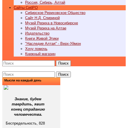
Россия, Сибирь, Алтай
Cайты СибРО
Сибирское Рериховское Общество
Сайт Н.Д. Спириной
Музей Рериха в Новосибирске
Музей Рериха на Алтае
Издательство
Книги Живой Этики
"Наследие Алтая" - Верх-Уймон
Хочу помочь
Книжный магазин
Поиск
Поиск
Мысли на каждый день
Знание, будем
твердить, явит
конец страданию
человечества.
Беспредельность, 828