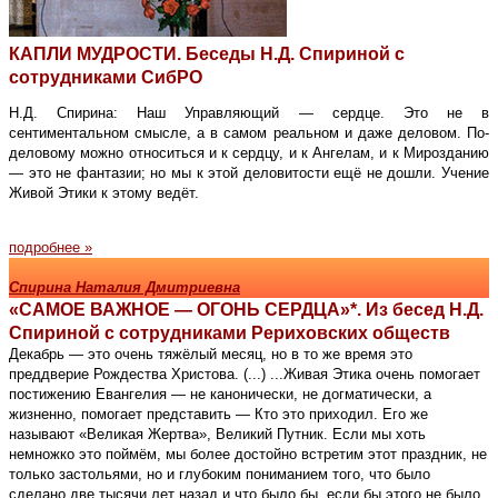
КАПЛИ МУДРОСТИ. Беседы Н.Д. Спириной с
сотрудниками СибРО
Н.Д. Спирина: Наш Управляющий — сердце. Это не в
сентиментальном смысле, а в самом реальном и даже деловом. По-
деловому можно относиться и к сердцу, и к Ангелам, и к Мирозданию
— это не фантазии; но мы к этой деловитости ещё не дошли. Учение
Живой Этики к этому ведёт.
подробнее »
Спирина Наталия Дмитриевна
«САМОЕ ВАЖНОЕ — ОГОНЬ СЕРДЦА»*. Из бесед Н.Д.
Спириной с сотрудниками Рериховских обществ
Декабрь — это очень тяжёлый месяц, но в то же время это
преддверие Рождества Христова. (...) ...Живая Этика очень помогает
постижению Евангелия — не канонически, не догматически, а
жизненно, помогает представить — Кто это приходил. Его же
называют «Великая Жертва», Великий Путник. Если мы хоть
немножко это поймём, мы более достойно встретим этот праздник, не
только застольями, но и глубоким пониманием того, что было
сделано две тысячи лет назад и что было бы, если бы этого не было,