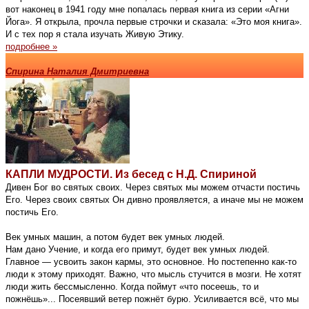
вот наконец в 1941 году мне попалась первая книга из серии «Агни
Йога». Я открыла, прочла первые строчки и сказала: «Это моя книга».
И с тех пор я стала изучать Живую Этику.
подробнее »
Спирина Наталия Дмитриевна
КАПЛИ МУДРОСТИ. Из бесед с Н.Д. Спириной
Дивен Бог во святых своих. Через святых мы можем отчасти постичь
Его. Через своих святых Он дивно проявляется, а иначе мы не можем
постичь Его.
Век умных машин, а потом будет век умных людей.
Нам дано Учение, и когда его примут, будет век умных людей.
Главное — усвоить закон кармы, это основное. Но постепенно как-то
люди к этому приходят. Важно, что мысль стучится в мозги. Не хотят
люди жить бессмысленно. Когда поймут «что посеешь, то и
пожнёшь»... Посеявший ветер пожнёт бурю. Усиливается всё, что мы