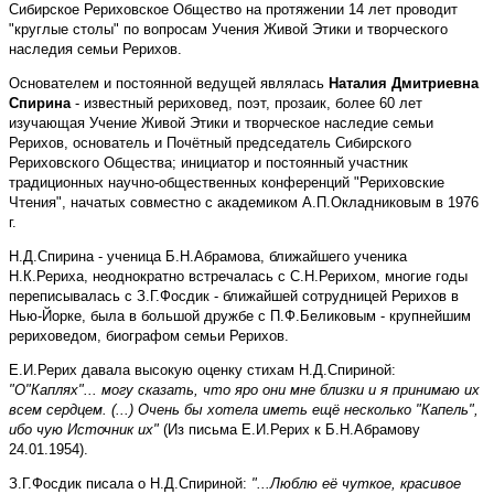
Сибирское Рериховское Общество на протяжении 14 лет проводит
"круглые столы" по вопросам Учения Живой Этики и творческого
наследия семьи Рерихов.
Основателем и постоянной ведущей являлась
Наталия Дмитриевна
Спирина
- известный рериховед, поэт, прозаик, более 60 лет
изучающая Учение Живой Этики и творческое наследие семьи
Рерихов, основатель и Почётный председатель Сибирского
Рериховского Общества; инициатор и постоянный участник
традиционных научно-общественных конференций "Рериховские
Чтения", начатых совместно с академиком А.П.Окладниковым в 1976
г.
Н.Д.Спирина - ученица Б.Н.Абрамова, ближайшего ученика
Н.К.Рериха, неоднократно встречалась с С.Н.Рерихом, многие годы
переписывалась с З.Г.Фосдик - ближайшей сотрудницей Рерихов в
Нью-Йорке, была в большой дружбе с П.Ф.Беликовым - крупнейшим
рериховедом, биографом семьи Рерихов.
Е.И.Рерих давала высокую оценку стихам Н.Д.Спириной:
"О"Каплях"... могу сказать, что яро они мне близки и я принимаю их
всем сердцем. (...) Очень бы хотела иметь ещё несколько "Капель",
ибо чую Источник их"
(Из письма Е.И.Рерих к Б.Н.Абрамову
24.01.1954).
З.Г.Фосдик писала о Н.Д.Спириной:
"...Люблю её чуткое, красивое