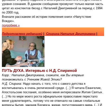
уровня сознания. В данном сообщении прозвучит только малая часть
цитат из конспектов бесед с Наталией Дмитриевной за период с 1994
по 2000 год.
Вначале расскажем об истории появления книги «Напутствие
Вождю».
подробнее »
Подготовлено редакцией
|
Спирина Наталия Дмитриевна
|
ПУТЬ ДУХА. Интервью с Н.Д. Спириной
Корр.: Наталия Дмитриевна, скажите, как Вы впервые
познакомились с Учением Живой Этики?
Н.Д. Спирина:
Надо начать с того, что с самого детства я
воспитывалась в очень религиозной среде. (...) Я читала Евангелие,
Апостольские послания, особенно меня интересовали Жития Святых.
(...) Но по мере моего роста официальное православие перестало
меня удовлетворять, потому что не отвечало на самые глобальные
вопросы бытия, законов Космоса, жизни, потустороннего мира. (...) И