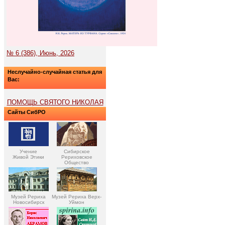
№ 6 (386), Июнь, 2026
Неслучайно-случайная статья для
Вас:
ПОМОЩЬ СВЯТОГО НИКОЛАЯ
Сайты СибРО
Учение
Сибирское
Живой Этики
Рериховское
Общество
Музей Рериха
Музей Рериха Верх-
Новосибирск
Уймон