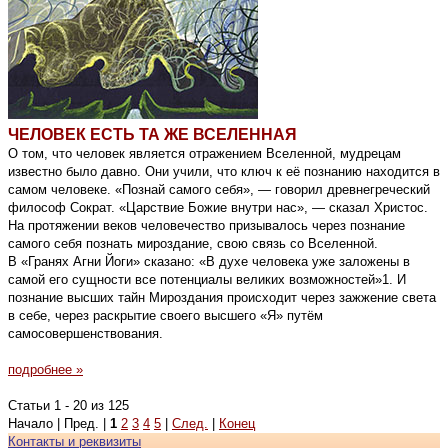
ЧЕЛОВЕК ЕСТЬ ТА ЖЕ ВСЕЛЕННАЯ
О том, что человек является отражением Вселенной, мудрецам
известно было давно. Они учили, что ключ к её познанию находится в
самом человеке. «Познай самого себя», — говорил древнегреческий
философ Сократ. «Царствие Божие внутри нас», — сказал Христос.
На протяжении веков человечество призывалось через познание
самого себя познать мироздание, свою связь со Вселенной.
В «Гранях Агни Йоги» сказано: «В духе человека уже заложены в
самой его сущности все потенциалы великих возможностей»1. И
познание высших тайн Мироздания происходит через зажжение света
в себе, через раскрытие своего высшего «Я» путём
самосовершенствования.
подробнее »
Статьи 1 - 20 из 125
Начало | Пред. |
1
2
3
4
5
|
След.
|
Конец
Контакты и реквизиты