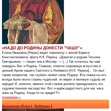
«НАДО ДО РОДИНЫ ДОНЕСТИ "ЧАШУ"»
Елена Ивановна [Рерих] ведёт переписку с женой Бориса
Константиновича, брата Н.К. Рериха. «Дорогая и родная Татьяна
Григорьевна, — пишет она в Москву. — (...) Так хотелось бы нам
повидать Вас и Родину. Главное, отвезти сокровища искусства и
ценный Архив нашего Светлого и Любимого [Н.К. Рериха]... Он был
таким патриотом, так глубоко любил свою Родину. Все помыслы его
всегда были около страны чудесной, он верил в великую судьбу её
народа! И, конечно, именно этой стране должно принадлежать его
художественное наследство. Вот и ждём радостного для нас часа
зова на Родину. Когда-то он придёт?!»
подробнее »
Цыганкова Юлия
|
Подборки
|