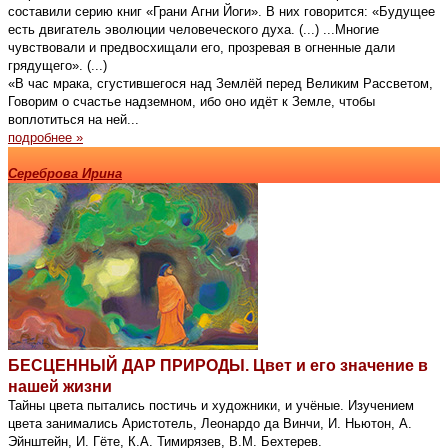
составили серию книг «Грани Агни Йоги». В них говорится: «Будущее
есть двигатель эволюции человеческого духа. (...) ...Многие
чувствовали и предвосхищали его, прозревая в огненные дали
грядущего». (...)
«В час мрака, сгустившегося над Землёй перед Великим Рассветом,
Говорим о счастье надземном, ибо оно идёт к Земле, чтобы
воплотиться на ней...
подробнее »
Сереброва Ирина
БЕСЦЕННЫЙ ДАР ПРИРОДЫ. Цвет и его значение в
нашей жизни
Тайны цвета пытались постичь и художники, и учёные. Изучением
цвета занимались Аристотель, Леонардо да Винчи, И. Ньютон, А.
Эйнштейн, И. Гёте, К.А. Тимирязев, В.М. Бехтерев.