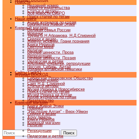
Новости
Недавний номер
Новости издательства
Статьи и авторы
Все новости СибРО
Поиск статей по тегам
Наши книги
Архив журналов по годам
Библиотека Живой Этики
Книжный магазин
Великая семья России
Новинки
Труды Б.Н.Абрамова, Н.Д.Спириной
Скидки и акции
Жемчуг исканий. Грани познания
Книги Рерихов
Светочи мира
Религии
Вечные ценности. Проза
Репродукции
Вечные ценности. Поэзия
Педагогам и детям
Альбомы, открытки, репродукции
Россия, Сибирь, Алтай
Издания алтайской тематики
Cайты СибРО
Журнал ВОСХОД
Сибирское Рериховское Общество
Недавний номер
Сайт Н.Д. Спириной
Статьи и авторы
Музей Рериха в Новосибирске
Поиск статей по тегам
Музей Рериха на Алтае
Архив журналов по годам
Издательство
Книжный магазин
Книги Живой Этики
Новинки
"Наследие Алтая" - Верх-Уймон
Скидки и акции
Хочу помочь
Книги Рерихов
Книжный магазин
Религии
Репродукции
Поиск
Педагогам и детям