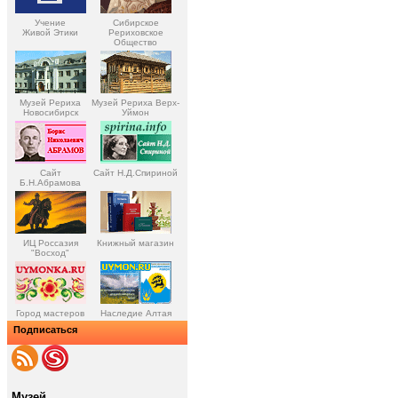
Учение
Сибирское
Живой Этики
Рериховское
Общество
Музей Рериха
Музей Рериха Верх-
Новосибирск
Уймон
Сайт
Сайт Н.Д.Спириной
Б.Н.Абрамова
ИЦ Россазия
Книжный магазин
"Восход"
Город мастеров
Наследие Алтая
Подписаться
Музей