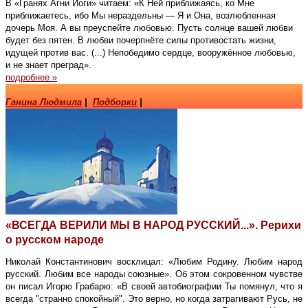
В «Гранях Агни Йоги» читаем: «К Ней приближаясь, ко Мне
приближаетесь, ибо Мы нераздельны — Я и Она, возлюбленная
дочерь Моя. А вы преуспейте любовью. Пусть солнце вашей любви
будет без пятен. В любви почерпнёте силы противостать жизни,
идущей против вас. (...) Непобедимо сердце, вооружённое любовью,
и не знает преград».
подробнее »
Ганина Людмила
|
Подборки
|
«ВСЕГДА ВЕРИЛИ МЫ В НАРОД РУССКИЙ...». Рерихи
о русском народе
Николай Константинович восклицал: «Любим Родину. Любим народ
русский. Любим все народы союзные». Об этом сокровенном чувстве
он писал Игорю Грабарю: «В своей автобиографии Ты помянул, что я
всегда "странно спокойный". Это верно, но когда затрагивают Русь, не