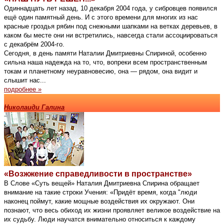
Одиннадцать лет назад, 10 декабря 2004 года, у сибровцев появился
ещё один памятный день. И с этого времени для многих из нас
красные гроздья рябин под снежными шапками на ветках деревьев, в
каком бы месте они ни встретились, навсегда стали ассоциироваться
с декабрём 2004-го.
Сегодня, в день памяти Наталии Дмитриевны Спириной, особенно
сильна наша надежда на то, что, вопреки всем пространственным
токам и планетному неуравновесию, она — рядом, она видит и
слышит нас...
подробнее »
Николаиди Галина
«Возжжение справедливости в пространстве»
В Слове «Суть вещей» Наталия Дмитриевна Спирина обращает
внимание на такие строки Учения: «Придёт время, когда "люди
наконец поймут, какие мощные воздействия их окружают. Они
познают, что весь обиход их жизни проявляет великое воздействие на
их судьбу. Люди научатся внимательно относиться к каждому