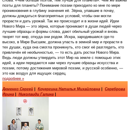
слова: «Чем больше поэтов, тем лучше для планеты». Чем же важны
поэты для планеты? Понимание поэзии приходило ко мне по мере
проникновения в глубину значения её. Зёрна, упавшие в почву,
должны дождаться благоприятных условий, чтобы они могли
прорасти и дать урожай. Так же происходит и в жизни идей. Идеи
Нового Мира — это зёрна, которые проникают в души людей через
лучшие образцы и формы слова, дают обильный урожай и вновь
творят тот мир, откуда они родом. Искра, зародившаяся где-то
высоко, в Мире Высшем, должна упасть в земной мир и прорасти в
тех душах, куда она смогла проникнуть, кто смог её разглядеть, кто
привлечён её необычностью, — то есть дать ростки Нового Мира.
Ведь люди должны утвердить этот Мир на земле с помощью этих
идей, а идеи передаются нам через лучшие образцы искусства и
поэзии, потому достижения мировой поэзии, и русской особенно, —
это как воздух для ищущих сердец.
подробнее »
Деменко Сергей
|
Кочергина Наталья Михайловна
|
Сереброва
Ирина
|
Николаиди Галина
|