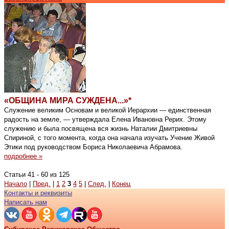
«ОБЩИНА МИРА СУЖДЕНА...»*
Служение великим Основам и великой Иерархии — единственная
радость на земле, — утверждала Елена Ивановна Рерих. Этому
служению и была посвящена вся жизнь Наталии Дмитриевны
Спириной, с того момента, когда она начала изучать Учение Живой
Этики под руководством Бориса Николаевича Абрамова.
подробнее »
Статьи 41 - 60 из 125
Начало
|
Пред.
|
1
2
3
4
5
|
След.
|
Конец
Контакты и реквизиты
Написать нам