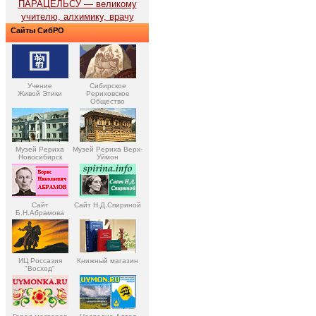
ПАРАЦЕЛЬСУ — великому
учителю, алхимику, врачу
Сайты СибРО
Учение
Сибирское
Живой Этики
Рериховское
Общество
Музей Рериха
Музей Рериха Верх-
Новосибирск
Уймон
Сайт
Сайт Н.Д.Спириной
Б.Н.Абрамова
ИЦ Россазия
Книжный магазин
"Восход"