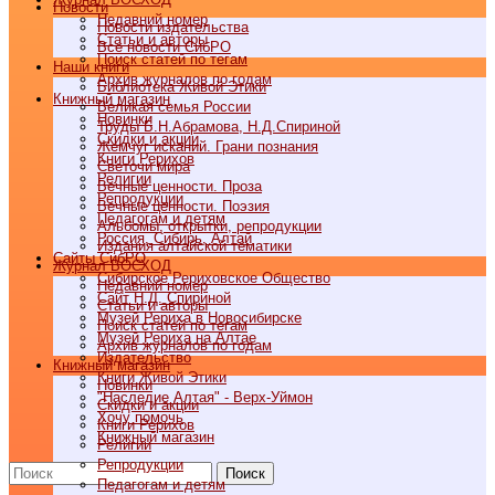
Новости
Недавний номер
Новости издательства
Статьи и авторы
Все новости СибРО
Поиск статей по тегам
Наши книги
Архив журналов по годам
Библиотека Живой Этики
Книжный магазин
Великая семья России
Новинки
Труды Б.Н.Абрамова, Н.Д.Спириной
Скидки и акции
Жемчуг исканий. Грани познания
Книги Рерихов
Светочи мира
Религии
Вечные ценности. Проза
Репродукции
Вечные ценности. Поэзия
Педагогам и детям
Альбомы, открытки, репродукции
Россия, Сибирь, Алтай
Издания алтайской тематики
Cайты СибРО
Журнал ВОСХОД
Сибирское Рериховское Общество
Недавний номер
Сайт Н.Д. Спириной
Статьи и авторы
Музей Рериха в Новосибирске
Поиск статей по тегам
Музей Рериха на Алтае
Архив журналов по годам
Издательство
Книжный магазин
Книги Живой Этики
Новинки
"Наследие Алтая" - Верх-Уймон
Скидки и акции
Хочу помочь
Книги Рерихов
Книжный магазин
Религии
Репродукции
Поиск
Педагогам и детям