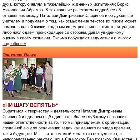
духа, которую являл в тяжелейших жизненных испытаниях Борис
Николаевич Абрамов. В заключение расскажем подробнее об
отношениях между Наталией Дмитриевной Спириной и её духовным
учителем и подумаем о том, как осмысление текстов их писем может
помочь в нашей жизни, когда мы ищем решения в каких-то ситуациях
либо наблюдаем происходящее со стороны, давая увиденному
оценку в своём сознании. Письма побуждают задуматься о многом.
подробнее »
Ольховая Ольга
«НИ ШАГУ ВСПЯТЬ!»*
Обратимся к творчеству и деятельности Наталии Дмитриевны
Спириной и сделаем ещё один шаг к более глубокому осознанию
нашей ответственности за то, что мы принадлежим к организации,
созданной ею для реализации задач как данного периода времени,
так и будущего. Мы — это немалый коллектив сотрудников, и
непосредственно работающих в Сибирском Рериховском Обществе, и