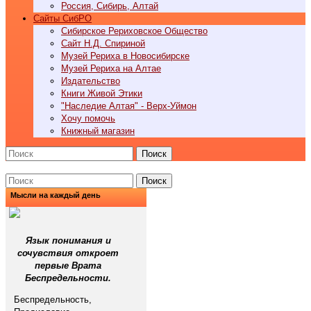
Россия, Сибирь, Алтай
Cайты СибРО
Сибирское Рериховское Общество
Сайт Н.Д. Спириной
Музей Рериха в Новосибирске
Музей Рериха на Алтае
Издательство
Книги Живой Этики
"Наследие Алтая" - Верх-Уймон
Хочу помочь
Книжный магазин
Поиск
Поиск
Мысли на каждый день
Язык понимания и
сочувствия откроет
первые Врата
Беспредельности.
Беспредельность,