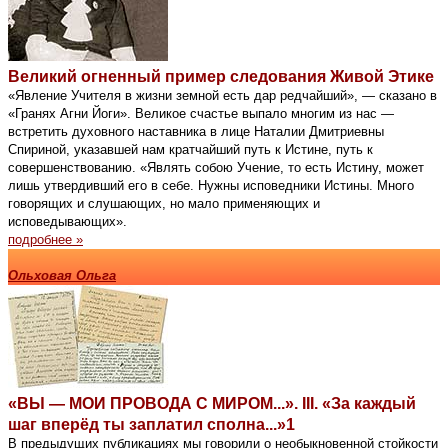
Великий огненный пример следования Живой Этике
«Явление Учителя в жизни земной есть дар редчайший», — сказано в
«Гранях Агни Йоги». Великое счастье выпало многим из нас —
встретить духовного наставника в лице Наталии Дмитриевны
Спириной, указавшей нам кратчайший путь к Истине, путь к
совершенствованию. «Являть собою Учение, то есть Истину, может
лишь утвердивший его в себе. Нужны исповедники Истины. Много
говорящих и слушающих, но мало применяющих и
исповедывающих».
подробнее »
Ольховая Ольга
«ВЫ — МОИ ПРОВОДА С МИРОМ...». III. «За каждый
шаг вперёд ты заплатил сполна...»1
В предыдущих публикациях мы говорили о необыкновенной стойкости