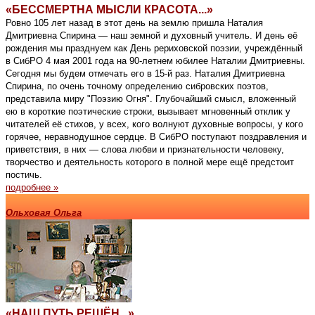
«БЕССМЕРТНА МЫСЛИ КРАСОТА...»
Ровно 105 лет назад в этот день на землю пришла Наталия
Дмитриевна Спирина — наш земной и духовный учитель. И день её
рождения мы празднуем как День рериховской поэзии, учреждённый
в СибРО 4 мая 2001 года на 90-летнем юбилее Наталии Дмитриевны.
Сегодня мы будем отмечать его в 15-й раз. Наталия Дмитриевна
Спирина, по очень точному определению сибровских поэтов,
представила миру "Поэзию Огня". Глубочайший смысл, вложенный
ею в короткие поэтические строки, вызывает мгновенный отклик у
читателей её стихов, у всех, кого волнуют духовные вопросы, у кого
горячее, неравнодушное сердце. В СибРО поступают поздравления и
приветствия, в них — слова любви и признательности человеку,
творчество и деятельность которого в полной мере ещё предстоит
постичь.
подробнее »
Ольховая Ольга
«НАШ ПУТЬ РЕШЁН...»