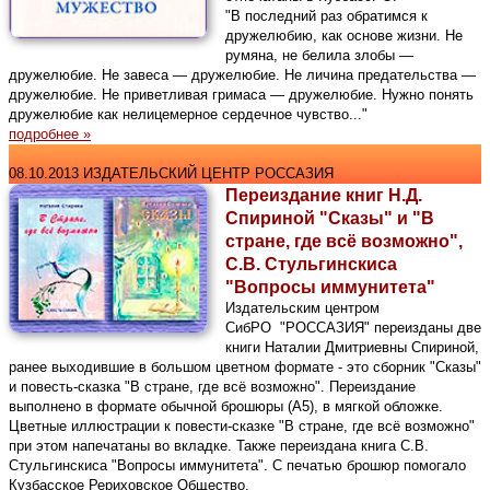
"В последний раз обратимся к
дружелюбию, как основе жизни. Не
румяна, не белила злобы —
дружелюбие. Не завеса — дружелюбие. Не личина предательства —
дружелюбие. Не приветливая гримаса — дружелюбие. Нужно понять
дружелюбие как нелицемерное сердечное чувство..."
подробнее »
08.10.2013 ИЗДАТЕЛЬСКИЙ ЦЕНТР РОССАЗИЯ
Переиздание книг Н.Д.
Спириной "Сказы" и "В
стране, где всё возможно",
С.В. Стульгинскиса
"Вопросы иммунитета"
Издательским центром
СибРО "РОССАЗИЯ" переизданы две
книги Наталии Дмитриевны Спириной,
ранее выходившие в большом цветном формате - это сборник "Сказы"
и повесть-сказка "В стране, где всё возможно". Переиздание
выполнено в формате обычной брошюры (А5), в мягкой обложке.
Цветные иллюстрации к повести-сказке "В стране, где всё возможно"
при этом напечатаны во вкладке. Также переиздана книга С.В.
Стульгинскиса "Вопросы иммунитета". С печатью брошюр помогало
Кузбасское Рериховское Общество.