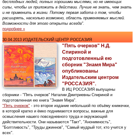
бесплодных людей, полных хорошими мыслями, но не имеющих
силы, чтобы их приложить в действии. Лучше не знать, чем знать
и не применить в жизни. Потому первая забота о том, чтобы
расширять, насколько возможно, область применяемых мыслей.
Возможности для этого открыты всегда".
подробнее »
30.04.2013 ИЗДАТЕЛЬСКИЙ ЦЕНТР РОССАЗИЯ
"Пять очерков" Н.Д.
Спириной и
подготовленный ею
сборник "Знамя Мира"
опубликованы
Издательским центром
"РОССАЗИЯ".
В ИЦ РОССАЗИЯ выпущены
сборники - "Пять очерков" Наталии Дмитриевны Спириной и
подготовленная ею книга "Знамя Мира".
"Пять очерков"
- это второе издание небольшой по объёму книжечки,
в которой кратко и ёмко поднимаются вопросы, важные для
осмысления нашего повседневного труда и окружающей
действительности. Они называются "Такт", "Анонимность",
"Болтливость", "Труды джиннов", "Самый мудрый тот, кто учится у
всех".