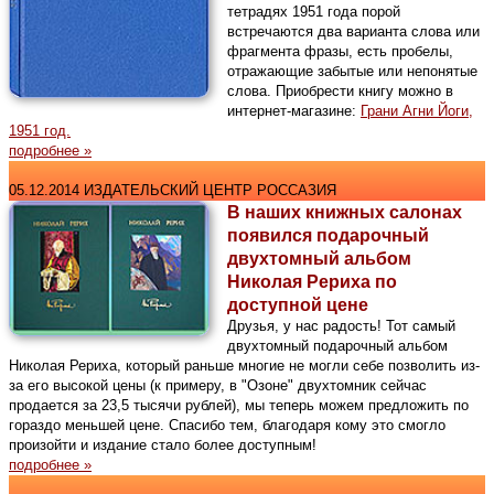
тетрадях 1951 года порой
встречаются два варианта слова или
фрагмента фразы, есть пробелы,
отражающие забытые или непонятые
слова. Приобрести книгу можно в
интернет-магазине:
Грани Агни Йоги,
1951 год.
подробнее »
05.12.2014 ИЗДАТЕЛЬСКИЙ ЦЕНТР РОССАЗИЯ
В наших книжных салонах
появился подарочный
двухтомный альбом
Николая Рериха по
доступной цене
Друзья, у нас радость! Тот самый
двухтомный подарочный альбом
Николая Рериха, который раньше многие не могли себе позволить из-
за его высокой цены (к примеру, в "Озоне" двухтомник сейчас
продается за 23,5 тысячи рублей), мы теперь можем предложить по
гораздо меньшей цене. Спасибо тем, благодаря кому это смогло
произойти и издание стало более доступным!
подробнее »