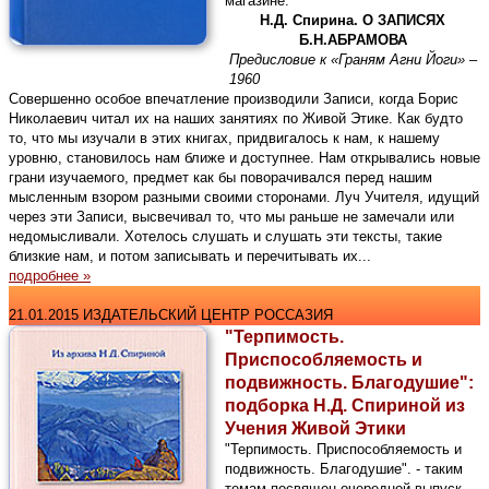
магазине.
Н.Д. Спирина. О ЗАПИСЯХ
Б.Н.АБРАМОВА
Предисловие к «Граням Агни Йоги» –
1960
Совершенно особое впечатление производили Записи, когда Борис
Николаевич читал их на наших занятиях по Живой Этике. Как будто
то, что мы изучали в этих книгах, придвигалось к нам, к нашему
уровню, становилось нам ближе и доступнее. Нам открывались новые
грани изучаемого, предмет как бы поворачивался перед нашим
мысленным взором разными своими сторонами. Луч Учителя, идущий
через эти Записи, высвечивал то, что мы раньше не замечали или
недомысливали. Хотелось слушать и слушать эти тексты, такие
близкие нам, и потом записывать и перечитывать их...
подробнее »
21.01.2015 ИЗДАТЕЛЬСКИЙ ЦЕНТР РОССАЗИЯ
"Терпимость.
Приспособляемость и
подвижность. Благодушие":
подборка Н.Д. Спириной из
Учения Живой Этики
"Терпимость. Приспособляемость и
подвижность. Благодушие". - таким
темам посвящен очередной выпуск