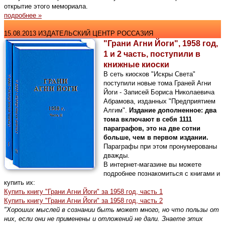
открытие этого мемориала.
подробнее »
15.08.2013 ИЗДАТЕЛЬСКИЙ ЦЕНТР РОССАЗИЯ
"Грани Агни Йоги", 1958 год,
1 и 2 часть, поступили в
книжные киоски
В сеть киосков "Искры Света"
поступили новые тома Граней Агни
Йоги - Записей Бориса Николаевича
Абрамова, изданных "Предприятием
Алгим".
Издание дополненное: два
тома включают в себя 1111
параграфов, это на две сотни
больше, чем в первом издании.
Параграфы при этом пронумерованы
дважды.
В интернет-магазине вы можете
подробнее познакомиться с книгами и
купить их:
Купить книгу "Грани Агни Йоги" за 1958 год, часть 1
Купить книгу "Грани Агни Йоги" за 1958 год, часть 2
"Хороших мыслей в сознании быть может много, но что пользы от
них, если они не применены и отложений не дали. Знаете этих