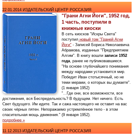
22.01.2014 ИЗДАТЕЛЬСКИЙ ЦЕНТР РОССАЗИЯ
"Грани Агни Йоги", 1952 год,
1 часть, поступили в
книжные киоски
В сеть киосков "Искры Света"
поступил
новый том "Граней Агни
Йоги"
- Записей Бориса Николаевича
Абрамова, изданных "Предприятием
Алгим". В книгу вошли
записи 1952
года
, ранее не публиковавшиеся.
"На основе глубочайшего понимания
между народами установится мир.
Победит Иван стотысячный, но не
теми мерами, о которых вы думаете".
(1 января 1952)
"...Где они, все возможности, все
достижения, вся Беспредельность? В будущем. Нет ничего. Есть
Свет будущего. Им идите. Так и сажа настоящего не оставит на вас
своих чёрных пятен. Непоражаемо устремлённое тело - в этом
спасительная мощь движения." (9 января 1952).
подробнее »
11.12.2013 ИЗДАТЕЛЬСКИЙ ЦЕНТР РОССАЗИЯ