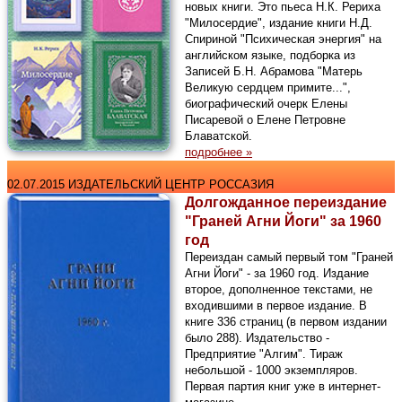
новых книги. Это пьеса Н.К. Рериха
"Милосердие", издание книги Н.Д.
Спириной "Психическая энергия" на
английском языке, подборка из
Записей Б.Н. Абрамова "Матерь
Великую сердцем примите...",
биографический очерк Елены
Писаревой о Елене Петровне
Блаватской.
подробнее »
02.07.2015 ИЗДАТЕЛЬСКИЙ ЦЕНТР РОССАЗИЯ
Долгожданное переиздание
"Граней Агни Йоги" за 1960
год
Переиздан самый первый том "Граней
Агни Йоги" - за 1960 год. Издание
второе, дополненное текстами, не
входившими в первое издание. В
книге 336 страниц (в первом издании
было 288). Издательство -
Предприятие "Алгим". Тираж
небольшой - 1000 экземпляров.
Первая партия книг уже в интернет-