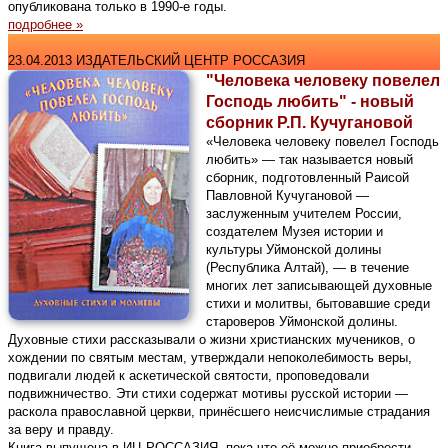
опубликована только в 1990-е годы.
подробнее »
23.04.2013 ИЗДАТЕЛЬСКИЙ ЦЕНТР РОССАЗИЯ
"Человека человеку повелел
Господь любить" - новый
сборник Р.П. Кучугановой
«Человека человеку повелел Господь
любить» — так называется новый
сборник, подготовленный Раисой
Павловной Кучугановой —
заслуженным учителем России,
создателем Музея истории и
культуры Уймонской долины
(Республика Алтай), — в течение
многих лет записывающей духовные
стихи и молитвы, бытовавшие среди
староверов Уймонской долины.
Духовные стихи рассказывали о жизни христианских мучеников, о
хождении по святым местам, утверждали непоколебимость веры,
подвигали людей к аскетической святости, проповедовали
подвижничество. Эти стихи содержат мотивы русской истории —
раскола православной церкви, принёсшего неисчислимые страдания
за веру и правду.
Книга выпущена в ИЦ РОССАЗИЯ, пока что её можно приобрести