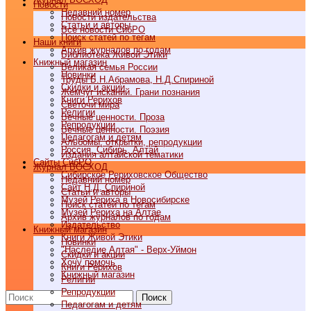
Новости
Недавний номер
Новости издательства
Статьи и авторы
Все новости СибРО
Поиск статей по тегам
Наши книги
Архив журналов по годам
Библиотека Живой Этики
Книжный магазин
Великая семья России
Новинки
Труды Б.Н.Абрамова, Н.Д.Спириной
Скидки и акции
Жемчуг исканий. Грани познания
Книги Рерихов
Светочи мира
Религии
Вечные ценности. Проза
Репродукции
Вечные ценности. Поэзия
Педагогам и детям
Альбомы, открытки, репродукции
Россия, Сибирь, Алтай
Издания алтайской тематики
Cайты СибРО
Журнал ВОСХОД
Сибирское Рериховское Общество
Недавний номер
Сайт Н.Д. Спириной
Статьи и авторы
Музей Рериха в Новосибирске
Поиск статей по тегам
Музей Рериха на Алтае
Архив журналов по годам
Издательство
Книжный магазин
Книги Живой Этики
Новинки
"Наследие Алтая" - Верх-Уймон
Скидки и акции
Хочу помочь
Книги Рерихов
Книжный магазин
Религии
Репродукции
Поиск
Педагогам и детям