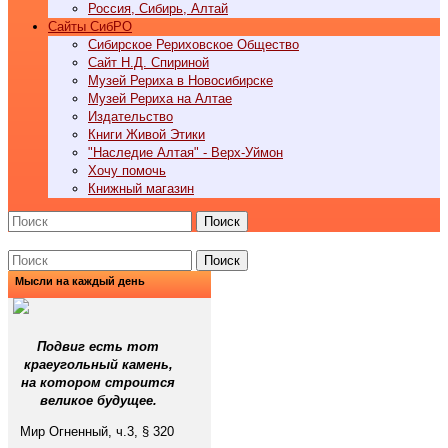
Россия, Сибирь, Алтай
Cайты СибРО
Сибирское Рериховское Общество
Сайт Н.Д. Спириной
Музей Рериха в Новосибирске
Музей Рериха на Алтае
Издательство
Книги Живой Этики
"Наследие Алтая" - Верх-Уймон
Хочу помочь
Книжный магазин
Поиск
Поиск
Мысли на каждый день
Подвиг есть тот
краеугольный камень,
на котором строится
великое будущее.
Мир Огненный, ч.3, § 320