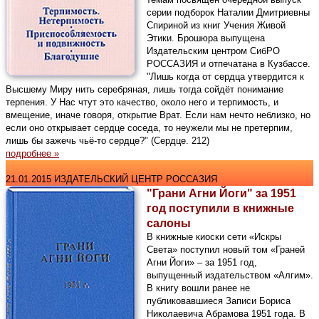
серии подборок Наталии Дмитриевны
Спириной из книг Учения Живой
Этики. Брошюра выпущена
Издательским центром СибРО
РОССАЗИЯ и отпечатана в Кузбассе.
"Лишь когда от сердца утвердится к
Высшему Миру нить серебряная, лишь тогда сойдёт понимание
терпения. У Нас чтут это качество, около него и терпимость, и
вмещение, иначе говоря, открытие Врат. Если нам нечто неблизко, но
если оно открывает сердце соседа, то неужели мы не претерпим,
лишь бы зажечь чьё-то сердце?" (Сердце. 212)
подробнее »
21.01.2015 ИЗДАТЕЛЬСКИЙ ЦЕНТР РОССАЗИЯ
"Грани Агни Йоги" за 1951
год поступили в книжные
салоны
В книжные киоски сети «Искры
Света» поступил новый том «Граней
Агни Йоги» – за 1951 год,
выпущенный издательством «Алгим».
В книгу вошли ранее не
публиковавшиеся Записи Бориса
Николаевича Абрамова 1951 года. В