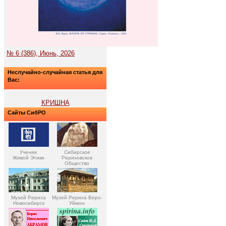
№ 6 (386), Июнь, 2026
Неслучайно-случайная статья для
Вас:
КРИШНА
Сайты СибРО
Учение
Сибирское
Живой Этики
Рериховское
Общество
Музей Рериха
Музей Рериха Верх-
Новосибирск
Уймон