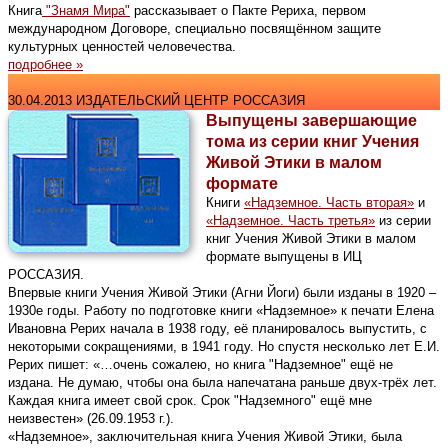
Книга
"Знамя Мира"
рассказывает о Пакте Рериха, первом
международном Договоре, специально посвящённом защите
культурных ценностей человечества.
подробнее »
30.04.2013 ИЗДАТЕЛЬСКИЙ ЦЕНТР РОССАЗИЯ
Выпущены завершающие
тома из серии книг Учения
Живой Этики в малом
формате
Книги
«Надземное. Часть вторая»
и
«Надземное. Часть третья»
из серии
книг Учения Живой Этики в малом
формате выпущены в ИЦ
РОССАЗИЯ.
Впервые книги Учения Живой Этики (Агни Йоги) были изданы в 1920 –
1930­е годы. Работу по подготовке книги «Надземное» к печати Елена
Ивановна Рерих начала в 1938 году, её планировалось выпустить, с
некоторыми сокращениями, в 1941 году. Но спустя несколько лет Е.И.
Рерих пишет: «…очень сожалею, но книга "Надземное" ещё не
издана. Не думаю, чтобы она была напечатана раньше двух-­трёх лет.
Каждая книга имеет свой срок. Срок "Надземного" ещё мне
неизвестен» (26.09.1953 г.).
«Надземное», заключительная книга Учения Живой Этики, была