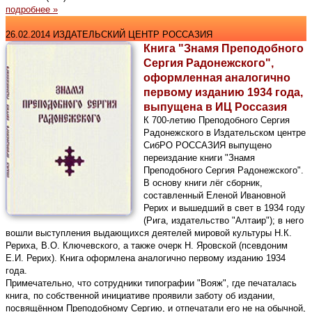
подробнее »
26.02.2014 ИЗДАТЕЛЬСКИЙ ЦЕНТР РОССАЗИЯ
Книга "Знамя Преподобного
Сергия Радонежского",
оформленная аналогично
первому изданию 1934 года,
выпущена в ИЦ Россазия
К 700-летию Преподобного Сергия
Радонежского в Издательском центре
СибРО РОССАЗИЯ выпущено
переиздание книги "Знамя
Преподобного Сергия Радонежского".
В основу книги лёг сборник,
составленный Еленой Ивановной
Рерих и вышедший в свет в 1934 году
(Рига, издательство "Алтаир"); в него
вошли выступления выдающихся деятелей мировой культуры Н.К.
Рериха, В.О. Ключевского, а также очерк Н. Яровской (псевдоним
Е.И. Рерих). Книга оформлена аналогично первому изданию 1934
года.
Примечательно, что сотрудники типографии "Вояж", где печаталась
книга, по собственной инициативе проявили заботу об издании,
посвящённом Преподобному Сергию, и отпечатали его не на обычной,