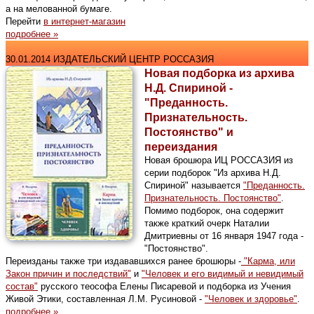
а на мелованной бумаге.
Перейти
в интернет-магазин
подробнее »
30.01.2014 ИЗДАТЕЛЬСКИЙ ЦЕНТР РОССАЗИЯ
Новая подборка из архива
Н.Д. Спириной -
"Преданность.
Признательность.
Постоянство" и
переиздания
Новая брошюра ИЦ РОССАЗИЯ из
серии подборок "Из архива Н.Д.
Спириной" называется
"Преданность.
Признательность. Постоянство"
.
Помимо подборок, она содержит
также краткий очерк Наталии
Дмитриевны от 16 января 1947 года -
"Постоянство".
Переизданы также три издававшихся ранее брошюры -
"Карма, или
Закон причин и последствий"
и
"Человек и его видимый и невидимый
состав"
русского теософа Елены Писаревой и подборка из Учения
Живой Этики, составленная Л.М. Русиновой -
"Человек и здоровье"
.
подробнее »