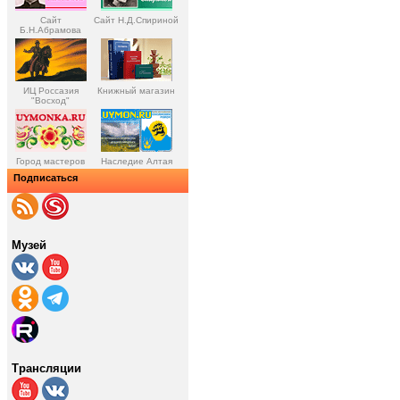
Сайт
Сайт Н.Д.Спириной
Б.Н.Абрамова
ИЦ Россазия
Книжный магазин
"Восход"
Город мастеров
Наследие Алтая
Подписаться
Музей
Трансляции