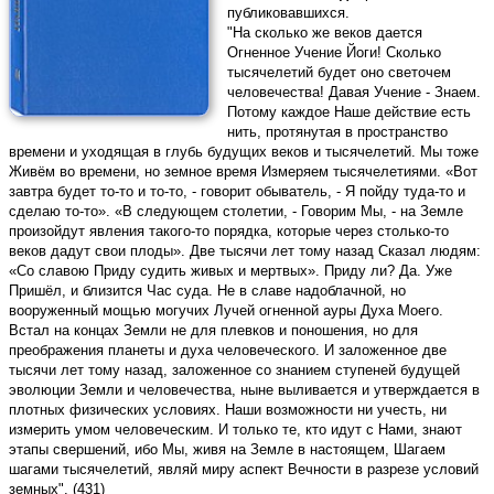
публиковавшихся.
"На сколько же веков дается
Огненное Учение Йоги! Сколько
тысячелетий будет оно светочем
человечества! Давая Учение - Знаем.
Потому каждое Наше действие есть
нить, протянутая в пространство
времени и уходящая в глубь будущих веков и тысячелетий. Мы тоже
Живём во времени, но земное время Измеряем тысячелетиями. «Вот
завтра будет то-то и то-то, - говорит обыватель, - Я пойду туда-то и
сделаю то-то». «В следующем столетии, - Говорим Мы, - на Земле
произойдут явления такого-то порядка, которые через столько-то
веков дадут свои плоды». Две тысячи лет тому назад Сказал людям:
«Со славою Приду судить живых и мертвых». Приду ли? Да. Уже
Пришёл, и близится Час суда. Не в славе надоблачной, но
вооруженный мощью могучих Лучей огненной ауры Духа Моего.
Встал на концах Земли не для плевков и поношения, но для
преображения планеты и духа человеческого. И заложенное две
тысячи лет тому назад, заложенное со знанием ступеней будущей
эволюции Земли и человечества, ныне выливается и утверждается в
плотных физических условиях. Наши возможности ни учесть, ни
измерить умом человеческим. И только те, кто идут с Нами, знают
этапы свершений, ибо Мы, живя на Земле в настоящем, Шагаем
шагами тысячелетий, являй миру аспект Вечности в разрезе условий
земных". (431)