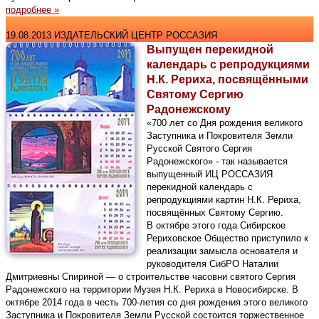
подробнее »
19.08.2013 ИЗДАТЕЛЬСКИЙ ЦЕНТР РОССАЗИЯ
Выпущен перекидной
календарь с репродукциями
Н.К. Рериха, посвящёнными
Святому Сергию
Радонежскому
«700 лет со Дня рождения великого
Заступника и Покровителя Земли
Русской Святого Сергия
Радонежского» - так называется
выпущенный ИЦ РОССАЗИЯ
перекидной календарь с
репродукциями картин Н.К. Рериха,
посвящённых Святому Сергию.
В октябре этого года Сибирское
Рериховское Общество приступило к
реализации замысла основателя и
руководителя СибРО Наталии
Дмитриевны Спириной — о строительстве часовни святого Сергия
Радонежского на территории Музея Н.К. Рериха в Новосибирске. В
октябре 2014 года в честь 700-летия со дня рождения этого великого
Заступника и Покровителя Земли Русской состоится торжественное