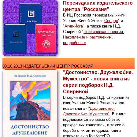
Переиздания издательского
центра "Россазия"
В ИЦ Россазия переизданы книги
Учения Живой Этики "
Сердце
" и
"
Агни-Йога
", а также книга Н.Д.
Спириной "
Психическая энергия.
Накопление и расточение
".
подробнее »
08.10.2013 ИЗДАТЕЛЬСКИЙ ЦЕНТР РОССАЗИЯ
"Достоинство. Дружелюбие.
Мужество" - новая книга из
серии подборок Н.Д.
Спириной
В серии подборок Н.Д. Спириной из
книг Учения Живой Этики вышла
новая книга -
"Достоинство.
Дружелюбие. Мужество"
. В книге
поднимаются вопросы об этих
прекрасных качествах, а также о
борьбе с их антиподами. Книги
отпечатаны в КузбассРО.