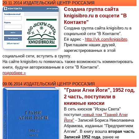
20.11.2014 ИЗДАТЕЛЬСКИЙ ЦЕНТР РОССАЗИЯ
Создана группа сайта
knigisibro.ru в соцсети "В
Контакте"
Создана группа сайта knigisibro.ru в
социальной сети "В Контакте".
Её адрес -
http://vk.com/knigisibro
.
Приглашаем наших друзей,
зарегистрированных в этой
социальной сети, вступить в группу.
На сайте knigisibro.ru появилась также возможность комментировать
книги, будучи авторизованным в сети "В Контакте".
подробнее »
09.06.2014 ИЗДАТЕЛЬСКИЙ ЦЕНТР РОССАЗИЯ
"Грани Агни Йоги", 1952 год,
2 часть, поступили в
книжные киоски
В сеть киосков "Искры Света"
поступил
новый том "Граней Агни
Йоги"
- Записей Бориса Николаевича
Абрамова, изданных "Предприятием
Алгим". В книгу вошла
вторая часть
Записей 1952 года
, ранее не