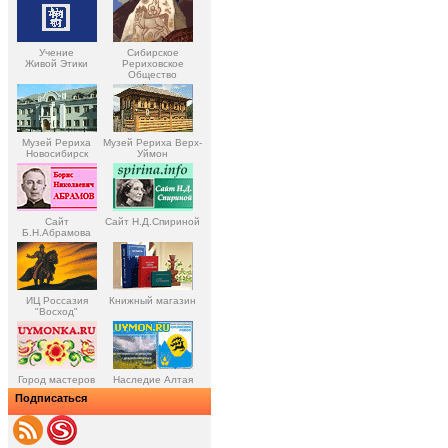
Учение
Сибирское
Живой Этики
Рериховское
Общество
Музей Рериха
Музей Рериха Верх-
Новосибирск
Уймон
Сайт
Сайт Н.Д.Спириной
Б.Н.Абрамова
ИЦ Россазия
Книжный магазин
"Восход"
Город мастеров
Наследие Алтая
Подписаться