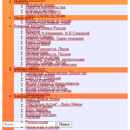
Новости
Недавний номер
Новости издательства
Статьи и авторы
Все новости СибРО
Поиск статей по тегам
Наши книги
Архив журналов по годам
Библиотека Живой Этики
Книжный магазин
Великая семья России
Новинки
Труды Б.Н.Абрамова, Н.Д.Спириной
Скидки и акции
Жемчуг исканий. Грани познания
Книги Рерихов
Светочи мира
Религии
Вечные ценности. Проза
Репродукции
Вечные ценности. Поэзия
Педагогам и детям
Альбомы, открытки, репродукции
Россия, Сибирь, Алтай
Издания алтайской тематики
Cайты СибРО
Журнал ВОСХОД
Сибирское Рериховское Общество
Недавний номер
Сайт Н.Д. Спириной
Статьи и авторы
Музей Рериха в Новосибирске
Поиск статей по тегам
Музей Рериха на Алтае
Архив журналов по годам
Издательство
Книжный магазин
Книги Живой Этики
Новинки
"Наследие Алтая" - Верх-Уймон
Скидки и акции
Хочу помочь
Книги Рерихов
Книжный магазин
Религии
Репродукции
Поиск
Педагогам и детям