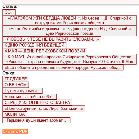
Статьи:
СОН
«ГЛАГОЛОМ ЖГИ СЕРДЦА ЛЮДЕЙ»*. Из бесед Н.Д. Спириной с
сотрудниками Рериховских обществ
«Её огнём живём и дышим...». К Дню рождения Н.Д. Спириной и
Дню Рериховской поэзии
«ЛЮБОВЬ К ТЕБЕ НЕ ВЫРАЗИТЬ СЛОВАМИ...»
К ДНЮ РОЖДЕНИЯ ВЕДУЩЕЙ
4 МАЯ — ДЕНЬ РЕРИХОВСКОЙ ПОЭЗИИ
К 9 МАЯ. Из онлайн-проекта Сибирского Рериховского Общества
«Россия — страна великого будущего». Выпуск 20 / Стихи к 9 Мая
«Всё победит и преодолеет великий народ». Русские победы
Стихи:
ГРЯДУЩЕЕ
О ВЕЧНОМ
Путями лунными...
Бороться за Тебя в себе...
СЕРДЦУ ИЗ ОГНЕННОГО ЗАВТРА
«Полнострунный голос Лиры братской...»
МОЛИТВА
«Гармония души имеет аромат...»
Скачать PDF