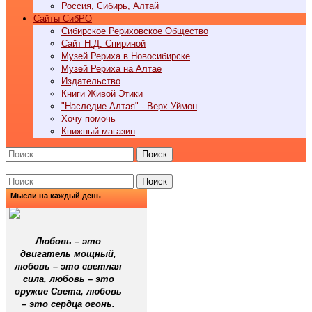
Россия, Сибирь, Алтай
Cайты СибРО
Сибирское Рериховское Общество
Сайт Н.Д. Спириной
Музей Рериха в Новосибирске
Музей Рериха на Алтае
Издательство
Книги Живой Этики
"Наследие Алтая" - Верх-Уймон
Хочу помочь
Книжный магазин
Поиск
Поиск
Мысли на каждый день
Любовь – это
двигатель мощный,
любовь – это светлая
сила, любовь – это
оружие Света, любовь
– это сердца огонь.