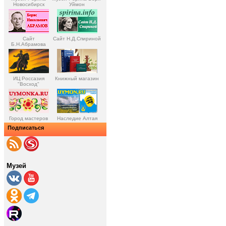
Новосибирск
Уймон
Сайт
Сайт Н.Д.Спириной
Б.Н.Абрамова
ИЦ Россазия
Книжный магазин
"Восход"
Город мастеров
Наследие Алтая
Подписаться
Музей