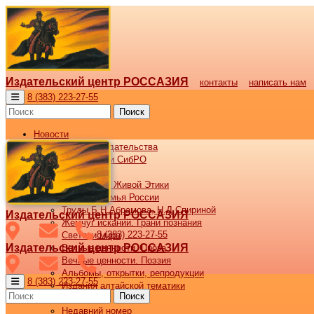
Издательский центр РОССАЗИЯ
контакты
написать нам
8 (383) 223-27-55
Поиск
Новости
Новости издательства
Все новости СибРО
Наши книги
Библиотека Живой Этики
Великая семья России
Труды Б.Н.Абрамова, Н.Д.Спириной
Издательский центр РОССАЗИЯ
Жемчуг исканий. Грани познания
8 (383) 223-27-55
Светочи мира
Издательский центр РОССАЗИЯ
Вечные ценности. Проза
Вечные ценности. Поэзия
Альбомы, открытки, репродукции
8 (383) 223-27-55
Издания алтайской тематики
Поиск
Журнал ВОСХОД
Недавний номер