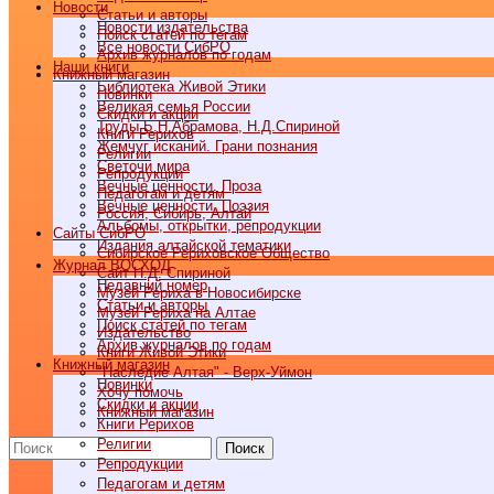
Новости
Статьи и авторы
Новости издательства
Поиск статей по тегам
Все новости СибРО
Архив журналов по годам
Наши книги
Книжный магазин
Библиотека Живой Этики
Новинки
Великая семья России
Скидки и акции
Труды Б.Н.Абрамова, Н.Д.Спириной
Книги Рерихов
Жемчуг исканий. Грани познания
Религии
Светочи мира
Репродукции
Вечные ценности. Проза
Педагогам и детям
Вечные ценности. Поэзия
Россия, Сибирь, Алтай
Альбомы, открытки, репродукции
Cайты СибРО
Издания алтайской тематики
Сибирское Рериховское Общество
Журнал ВОСХОД
Сайт Н.Д. Спириной
Недавний номер
Музей Рериха в Новосибирске
Статьи и авторы
Музей Рериха на Алтае
Поиск статей по тегам
Издательство
Архив журналов по годам
Книги Живой Этики
Книжный магазин
"Наследие Алтая" - Верх-Уймон
Новинки
Хочу помочь
Скидки и акции
Книжный магазин
Книги Рерихов
Религии
Поиск
Репродукции
Педагогам и детям