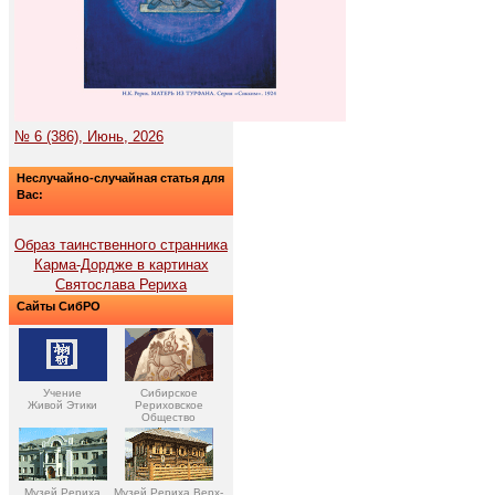
№ 6 (386), Июнь, 2026
Неслучайно-случайная статья для
Вас:
Образ таинственного странника
Карма-Дордже в картинах
Святослава Рериха
Сайты СибРО
Учение
Сибирское
Живой Этики
Рериховское
Общество
Музей Рериха
Музей Рериха Верх-