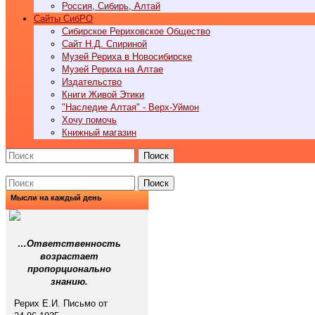
Россия, Сибирь, Алтай
Cайты СибРО
Сибирское Рериховское Общество
Сайт Н.Д. Спириной
Музей Рериха в Новосибирске
Музей Рериха на Алтае
Издательство
Книги Живой Этики
"Наследие Алтая" - Верх-Уймон
Хочу помочь
Книжный магазин
Поиск
Поиск
Мысли на каждый день
…Ответственность
возрастает
пропорционально
знанию.
Рерих Е.И. Письмо от