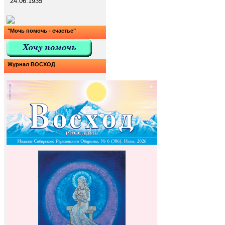
24.06.1935
"Мочь помочь - счастье"
Журнал ВОСХОД