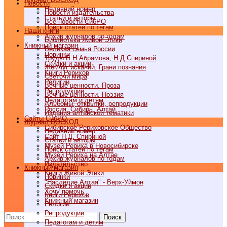
Новости
Недавний номер
Новости издательства
Статьи и авторы
Все новости СибРО
Поиск статей по тегам
Наши книги
Архив журналов по годам
Библиотека Живой Этики
Книжный магазин
Великая семья России
Новинки
Труды Б.Н.Абрамова, Н.Д.Спириной
Скидки и акции
Жемчуг исканий. Грани познания
Книги Рерихов
Светочи мира
Религии
Вечные ценности. Проза
Репродукции
Вечные ценности. Поэзия
Педагогам и детям
Альбомы, открытки, репродукции
Россия, Сибирь, Алтай
Издания алтайской тематики
Cайты СибРО
Журнал ВОСХОД
Сибирское Рериховское Общество
Недавний номер
Сайт Н.Д. Спириной
Статьи и авторы
Музей Рериха в Новосибирске
Поиск статей по тегам
Музей Рериха на Алтае
Архив журналов по годам
Издательство
Книжный магазин
Книги Живой Этики
Новинки
"Наследие Алтая" - Верх-Уймон
Скидки и акции
Хочу помочь
Книги Рерихов
Книжный магазин
Религии
Репродукции
Поиск
Педагогам и детям