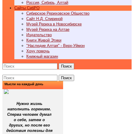
Россия, Сибирь, Алтай
Cайты СибРО
Сибирское Рериховское Общество
Сайт Н.Д. Спириной
Музей Рериха в Новосибирске
Музей Рериха на Алтае
Издательство
Книги Живой Этики
"Наследие Алтая" - Верх-Уймон
Хочу помочь
Книжный магазин
Поиск
Поиск
Мысли на каждый день
Нужно жизнь
наполнить горением.
Сперва человек думал
о себе, затем о
других, но после его
действия полезны для