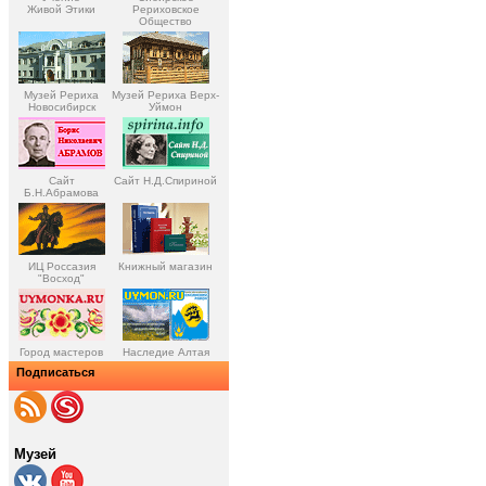
Живой Этики
Рериховское
Общество
Музей Рериха
Музей Рериха Верх-
Новосибирск
Уймон
Сайт
Сайт Н.Д.Спириной
Б.Н.Абрамова
ИЦ Россазия
Книжный магазин
"Восход"
Город мастеров
Наследие Алтая
Подписаться
Музей