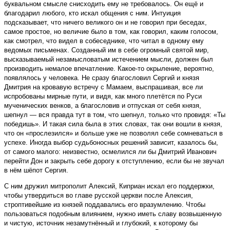
буквальном смысле снисходить ему не требовалось. Он ещё и
благодарил любого, кто искал общения с ним. Интуиция
подсказывает, что ничего великого он и не говорил при беседах,
самое простое, но величие было в том, как говорил, каким голосом,
как смотрел, что видел в собеседнике, что читал в одному ему
ведомых письменах. Созданный им в себе огромный святой мир,
высказываемый незамысловатым истечением мысли, должен был
производить немалое впечатление. Какое-то окрыление, вероятно,
появлялось у человека. Не сразу благословил Сергий и князя
Дмитрия на кровавую встречу с Мамаем, выспрашивая, все ли
испробованы мирные пути, и видя, как много плетётся по Руси
мученических венков, а благословив и отпуская от себя князя,
шепнул — вся правда тут в том, что шепнул, только что провидя: «Ты
победишь». И такая сила была в этих словах, так они вошли в князя,
что он «прослезился» и больше уже не позволял себе сомневаться в
успехе. Иногда выбор судьбоносных решений зависит, казалось бы,
от самого малого: неизвестно, осмелился ли бы Дмитрий Иванович
перейти Дон и закрыть себе дорогу к отступлению, если бы не звучал
в нём шёпот Сергия.
С ним дружил митрополит Алексий, Киприан искал его поддержки,
чтобы утвердиться во главе русской церкви после Алексия,
строптивейшие из князей поддавались его вразумлению. Чтобы
пользоваться подобным влиянием, нужно иметь славу возвышенную
и чистую, источник незамутнённый и глубокий, к которому бы