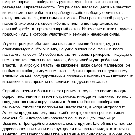
смерти, первая — собиратель русских душ. Гнёт, как известно,
разъедает и нравственность. Это рабство, налагающееся на рабство:
из меня сделали раба, и я порабощу в себе свободную личность,
стану помыкать ею, как помыкают мною. При нравственной разрухе
народ ближе всего к своей гибели, в нём точно надламывается
спинной хребет и теряется опорный остов. Исцеление в таких случаях
подобно чуду, в котором участвуют и земные и небесные силы.
Игумен Троицкой обители, основав её и приняв братию, судя по
сложившемуся о нём мнению, не учил внушением, меньше всего
наставлял словом. Он собой наставлял, своим примером. Пишущие о
нём сходятся: само наставлялось, без усилий и употребления
власти. На мирскую власть, на княжение, даже самое маленькое, он
не был способен, и игуменом стал — братия просила по духовному
влиянию на неё; государственные поручения выполнял — митрополит
и великий князь просили по великой его духовной славе...
Сергий со всеми и больше всех принимал труды, со всеми голодал,
одарял последним и зверя и странника, никогда не поднимал голос, с
государственными поручениями в Рязань и Ростов пробирался
пешочком, тяготился положением настоятеля, а когда митрополит
Алексий предложил ему после себя митру, ответил решительным
отказом. Он и похоронить завещал себя на общем кладбище.
Вышность Преподобного заключалась в другом. Его облик полностью
дорисовался при жизни и не нуждался в исправлениях; кто-то точно
заметил, что Преподобный пребывал ещё во днях своих, а образ уже