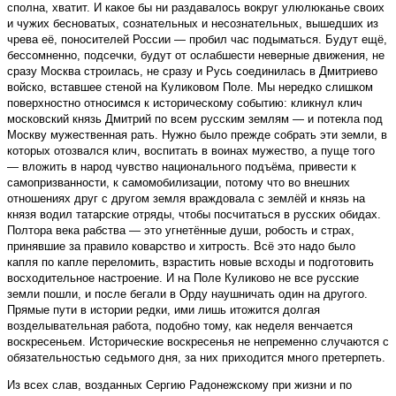
сполна, хватит. И какое бы ни раздавалось вокруг улюлюканье своих
и чужих бесноватых, сознательных и несознательных, вышедших из
чрева её, поносителей России — пробил час подыматься. Будут ещё,
бессомненно, подсечки, будут от ослабшести неверные движения, не
сразу Москва строилась, не сразу и Русь соединилась в Дмитриево
войско, вставшее стеной на Куликовом Поле. Мы нередко слишком
поверхностно относимся к историческому событию: кликнул клич
московский князь Дмитрий по всем русским землям — и потекла под
Москву мужественная рать. Нужно было прежде собрать эти земли, в
которых отозвался клич, воспитать в воинах мужество, а пуще того
— вложить в народ чувство национального подъёма, привести к
самопризванности, к самомобилизации, потому что во внешних
отношениях друг с другом земля враждовала с землёй и князь на
князя водил татарские отряды, чтобы посчитаться в русских обидах.
Полтора века рабства — это угнетённые души, робость и страх,
принявшие за правило коварство и хитрость. Всё это надо было
капля по капле переломить, взрастить новые всходы и подготовить
восходительное настроение. И на Поле Куликово не все русские
земли пошли, и после бегали в Орду наушничать один на другого.
Прямые пути в истории редки, ими лишь итожится долгая
возделывательная работа, подобно тому, как неделя венчается
воскресеньем. Исторические воскресенья не непременно случаются с
обязательностью седьмого дня, за них приходится много претерпеть.
Из всех слав, возданных Сергию Радонежскому при жизни и по