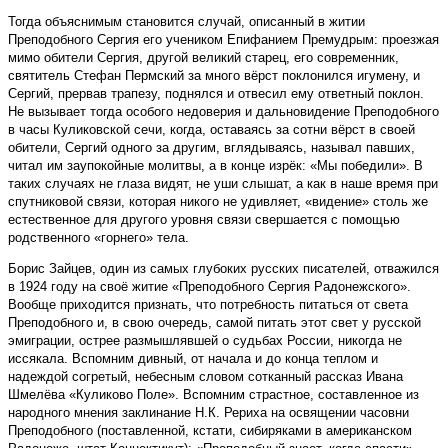
Тогда объяснимым становится случай, описанный в житии
Преподобного Сергия его учеником Епифанием Премудрым: проезжая
мимо обители Сергия, другой великий старец, его современник,
святитель Стефан Пермский за много вёрст поклонился игумену, и
Сергий, прервав трапезу, поднялся и отвесил ему ответный поклон.
Не вызывает тогда особого недоверия и дальновидение Преподобного
в часы Куликовской сечи, когда, оставаясь за сотни вёрст в своей
обители, Сергий одного за другим, вглядываясь, называл павших,
читал им заупокойные молитвы, а в конце изрёк: «Мы победили». В
таких случаях не глаза видят, не уши слышат, а как в наше время при
спутниковой связи, которая никого не удивляет, «видение» столь же
естественное для другого уровня связи свершается с помощью
родственного «горнего» тела.
Борис Зайцев, один из самых глубоких русских писателей, отважился
в 1924 году на своё житие «Преподобного Сергия Радонежского».
Вообще приходится признать, что потребность питаться от света
Преподобного и, в свою очередь, самой питать этот свет у русской
эмиграции, острее размышлявшей о судьбах России, никогда не
иссякала. Вспомним дивный, от начала и до конца теплом и
надеждой согретый, небесным словом сотканный рассказ Ивана
Шмелёва «Куликово Поле». Вспомним страстное, составленное из
народного мнения заклинание Н.К. Рериха на освящении часовни
Преподобного (поставленной, кстати, сибиряками в американском