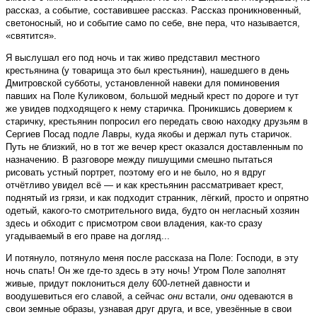
рассказ, а событие, составившее рассказ. Рассказ проникновенный,
светоносный, но и событие само по себе, вне пера, что называется,
«святится».
Я выслушал его под ночь и так живо представил местного
крестьянина (у товарища это был крестьянин), нашедшего в день
Дмитровской субботы, установленной навеки для поминовения
павших на Поле Куликовом, большой медный крест по дороге и тут
же увидев подходящего к нему старичка. Проникшись доверием к
старичку, крестьянин попросил его передать свою находку друзьям в
Сергиев Посад подле Лавры, куда якобы и держал путь старичок.
Путь не близкий, но в тот же вечер крест оказался доставленным по
назначению. В разговоре между пишущими смешно пытаться
рисовать устный портрет, поэтому его и не было, но я вдруг
отчётливо увидел всё — и как крестьянин рассматривает крест,
поднятый из грязи, и как подходит странник, лёгкий, просто и опрятно
одетый, какого-то смотрительного вида, будто он негласный хозяин
здесь и обходит с присмотром свои владения, как-то сразу
угадываемый в его праве на догляд...
И потянуло, потянуло меня после рассказа на Поле: Господи, в эту
ночь спать! Он же где-то здесь в эту ночь! Утром Поле заполнят
живые, придут поклониться делу 600-летней давности и
воодушевиться его славой, а сейчас
они
встали,
они
одеваются в
свои земные образы, узнавая друг друга, и все, увезённые в свои