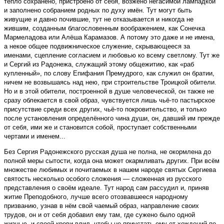
тепло сохранено, пристроено от себя, возжено негасимой лампадкой
и заполнено собранием родных по духу имён. Тут могут быть
живущие и давно почившие, тут не отказывается и никогда не
жившим, созданным благословенным воображением, как Сонечка
Мармеладова или Алёша Карамазов. А потому это даже и не имена,
а некое общее подвижническое служение, скрывающееся за
именами, сцепление согласием и любовью ко всему светлому. Тут же
и Сергий из Радонежа, служащий этому общежитию, как «раб
купленный», по слову Епифания Премудрого, как служил он братии,
ничем не возвышаясь над нею, при строительстве Троицкой обители.
Но и в этой обители, построенной в душе человеческой, он также не
сразу облекается в свой образ, чувствуется лишь чьё-то пастырское
присутствие среди всех других, чьё-то покровительство, и только
после установления определённого чина души, он, давший им прежде
от себя, ими же и становится собой, проступает собственными
чертами и именем...
Без Сергия Радонежского русская душа не полна, не окормлена до
полной меры сытости, когда она может окармливать других. При всём
множестве любимых и почитаемых в нашем народе святых Сергиева
святость несколько особого сложения — сложенная из русского
представления о своём идеале. Тут народ сам рассудил и, приняв
житие Преподобного, лучше всего отозвавшееся народному
призванию, узнав в нём свой чаемый образ, направление своих
трудов, он и от себя добавил ему там, где сужено было одной
жизнью, и своей крови влил, чтобы не приустать ему от хождений по