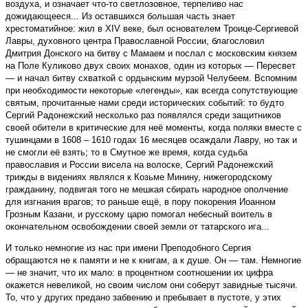
воздуха, и означает что-то светлозовное, терпеливо нас
дожидающееся... Из оставшихся большая часть знает
хрестоматийное: жил в XIV веке, был основателем Троице-Сергиевой
Лавры, духовного центра Православной России, благословил
Дмитрия Донского на битву с Мамаем и послал с московским князем
на Поле Куликово двух своих монахов, один из которых — Пересвет
— и начал битву схваткой с ордынским мурзой Челубеем. Вспомним
при необходимости некоторые «легенды», как всегда сопутствующие
святым, прочитанные нами среди исторических событий: то будто
Сергий Радонежский несколько раз появлялся среди защитников
своей обители в критические для неё моменты, когда поляки вместе с
тушинцами в 1608 – 1610 годах 16 месяцев осаждали Лавру, но так и
не смогли её взять; то в Смутное же время, когда судьба
православия и России висела на волоске, Сергий Радонежский
трижды в видениях являлся к Козьме Минину, нижегородскому
гражданину, подвигая того не мешкая сбирать народное ополчение
для изгнания врагов; то раньше ещё, в пору покорения Иоанном
Грозным Казани, и русскому царю помогал небесный воитель в
окончательном освобождении своей земли от татарского ига...
И только немногие из нас при имени Преподобного Сергия
обращаются не к памяти и не к книгам, а к душе. Он — там. Немногие
— не значит, что их мало: в процентном соотношении их цифра
окажется невеликой, но своим числом они соберут завидные тысячи.
То, что у других предано забвению и пребывает в пустоте, у этих