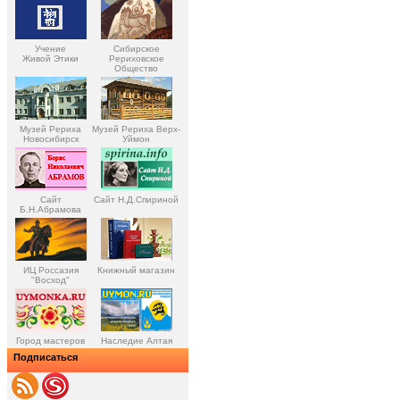
Учение
Сибирское
Живой Этики
Рериховское
Общество
Музей Рериха
Музей Рериха Верх-
Новосибирск
Уймон
Сайт
Сайт Н.Д.Спириной
Б.Н.Абрамова
ИЦ Россазия
Книжный магазин
"Восход"
Город мастеров
Наследие Алтая
Подписаться