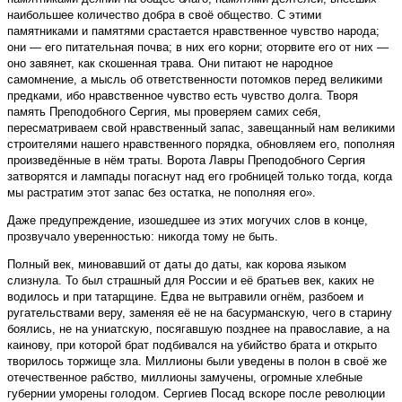
наибольшее количество добра в своё общество. С этими
памятниками и памятями срастается нравственное чувство народа;
они — его питательная почва; в них его корни; оторвите его от них —
оно завянет, как скошенная трава. Они питают не народное
самомнение, а мысль об ответственности потомков перед великими
предками, ибо нравственное чувство есть чувство долга. Творя
память Преподобного Сергия, мы проверяем самих себя,
пересматриваем свой нравственный запас, завещанный нам великими
строителями нашего нравственного порядка, обновляем его, пополняя
произведённые в нём траты. Ворота Лавры Преподобного Сергия
затворятся и лампады погаснут над его гробницей только тогда, когда
мы растратим этот запас без остатка, не пополняя его».
Даже предупреждение, изошедшее из этих могучих слов в конце,
прозвучало уверенностью: никогда тому не быть.
Полный век, миновавший от даты до даты, как корова языком
слизнула. То был страшный для России и её братьев век, каких не
водилось и при татарщине. Едва не вытравили огнём, разбоем и
ругательствами веру, заменяя её не на басурманскую, чего в старину
боялись, не на униатскую, посягавшую позднее на православие, а на
каинову, при которой брат подбивался на убийство брата и открыто
творилось торжище зла. Миллионы были уведены в полон в своё же
отечественное рабство, миллионы замучены, огромные хлебные
губернии уморены голодом. Сергиев Посад вскоре после революции