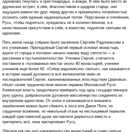
одинаково тянулись и простонародье, и вожди. В нём было место их
дружеских встреч, в нём, благочестивом и щедром старце, они
ощущали равенство друг перед другом и проникались потребностью
осознать себя единым национальным телом. Поруганная и пленённая,
Русь, чтобы подняться, нуждалась не в количественном, а в
качественном присутствии в себе, в воинстве, поднятом святыми её
идеалами...
Пять веков назад собрано было засеянное Сергием Радонежским и
его учениками. Преподобный Сергий первый основал монастырь
вдали от города и положил начало новому виду святости — в
рассеянии и пустынножительстве. Ученики Сергия, считается,
поставили в глухоманных местах около 40 монастырей, ученики
учеников ещё более 60. «Собор радонежских святых», как называется
в истории нашей духовности всё великолепие имён из
последователей Сергия, канонизированных впоследствии Церковью,
объял своим трудничеством многие окраины Московской Руси.
Княжеская власть продолжала прибирать под одну государственную
руку уделы, добровольное духовное миссионерство соединяло их
внутренним единством. От князя и начинавшегося внешнего
закабаления можно было сбежать в леса или Дикое Поле, но
сердечное возжение, но невольный отзыв на неслышимый переклик
каждой христианской души заставляли держаться вместе и
претерпеть всё, пока претерпевает Русь.
Убегали как раз под покровительство монастырей и славу святых,