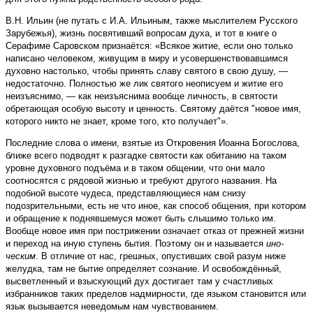
В.Н. Ильин (не путать с И.А. Ильиным, также мыслителем Русского
Зарубежья), жизнь посвятивший вопросам духа, и тот в книге о
Серафиме Саровском признаётся: «Всякое житие, если оно только
написано человеком, живущим в миру и усовершенствовавшимся
духовно настолько, чтобы принять славу святого в свою душу, —
недостаточно. Полностью же лик святого неописуем и житие его
неизъяснимо, — как неизъяснима вообще личность, в святости
обретающая особую высоту и ценность. Святому даётся "новое имя,
которого никто не знает, кроме того, кто получает"».
Последние слова о имени, взятые из Откровения Иоанна Богослова,
ближе всего подводят к разгадке святости как обитанию на таком
уровне духовного подъёма и в таком общении, что они мало
соотносятся с рядовой жизнью и требуют другого названия. На
подобной высоте чудеса, представляющиеся нам снизу
подозрительными, есть не что иное, как способ общения, при котором
и обращение к поднявшемуся может быть слышимо только им.
Вообще новое имя при пострижении означает отказ от прежней жизни
и переход на иную ступень бытия. Поэтому он и называется
ино-
ческим
. В отличие от нас, грешных, опустивших свой разум ниже
желудка, там не бытие определяет сознание. И освобождённый,
высветленный и взыскующий дух достигает там у счастливых
избранников таких пределов надмирности, где языком становится или
язык вызывается неведомым нам чувствованием.