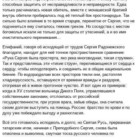
способных защитить от несправедливости и неправедности. Едва
только расчиналась новая обитель, вместе с монашеской братией
внутрь обители пробиралось под её теплый бок простонародье. Так
сильно было влияние в то время старцев, перенятое от Сергия, что не
подчиниться ему считалось тяжким грехом. Но соседства с местом
богомолья искали не только для защиты от утеснений, а и во имя
очистительного перенимания...
Епифаний, говоря об исходящей от трудов Сергия Радонежского
благодати, находит для неё точное пространственное сравнение:
«Рука Сергия была простерта, яко река многоводная, тихая струями».
Так и представляешь эти «тихие струи», переливающиеся от сердца к
сердцу, чтобы оплодотворить и соединить их в общее национальное
биение. По водоразделам всех просторов текли они, растопляя
хладнорусскость, оставшуюся от времени вражды и раздоров,
отогревая её в живое проточное чувство. И вот один из примеров:
когда в XV столетии вольница Дикого Поля, управлявшаяся
собственными законами, отслоилась от российской
государственности, при угрозе врага, забыв обиды, она считала
своим долгом выступить на помощь России: братство по крови и по
духу уже побеждало выгоду и разногласия.
Всё это готовилось исподволь и долго, но Святая Русь, прерванная
татарским игом, начиная с Преподобного Сергия, снова была
отмолена и вымолена, смутная тоска русского человека по