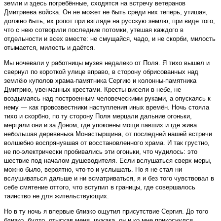
земли и здесь погребённые, сходятся на встречу ветеранов
Дмитриева войска. Он не может не быть среди них теперь, утишая,
должно быть, их ропот при взгляде на русскую землю, при виде того,
что с нею сотворили последние потомки, утешая каждого в
отдельности и всех вместе: не смущайся, чадо, и не скорби, милость
отымается, милость и даётся.
Мы ночевали у работницы музея недалеко от Поля. Я тихо вышел и
свернул по короткой улице вправо, в сторону обрисованных над
землёю куполов храма-памятника Сергию и колонны-памятника
Дмитрию, увенчанных крестами. Кресты висели в небе, не
воздымаясь над построенным человеческими руками, а опускаясь к
нему — как провозвестники наступления иных времён. Ночь стояла
тихо и скорбно, по ту сторону Поля мерцали дальние огоньки,
мерцали они и за Доном, где упокоены мощи павших и где жива
небольшая деревенька Монастырщина, от последней нашей встречи
волшебно воспрянувшая от восстановленного храма. И так грустно,
не по-электрически пробивались эти огоньки, что чудилось: это
шествие под началом душеводителя. Если вслушаться сверх меры,
можно было, вероятно, что-то и услышать. Но я не стал ни
вслушиваться дальше и ни всматриваться, я и без того чувствовал в
себе смятение оттого, что вступил в границы, где совершалось
таинство не для жительствующих.
Но в ту ночь я впервые близко ощутил присутствие Сергия. До того
близко, будто, отыскав меня, чужака, он и ко мне прикоснулся