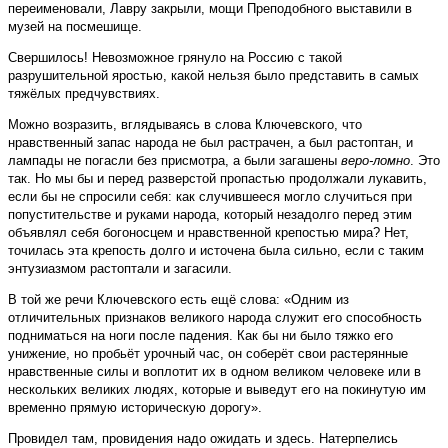
переименовали, Лавру закрыли, мощи Преподобного выставили в
музей на посмешище.
Свершилось! Невозможное грянуло на Россию с такой
разрушительной яростью, какой нельзя было представить в самых
тяжёлых предчувствиях.
Можно возразить, вглядываясь в слова Ключевского, что
нравственный запас народа не был растрачен, а был растоптан, и
лампады не погасли без присмотра, а были загашены
веро-ломно
. Это
так. Но мы бы и перед разверстой пропастью продолжали лукавить,
если бы не спросили себя: как случившееся могло случиться при
попустительстве и руками народа, который незадолго перед этим
объявлял себя богоносцем и нравственной крепостью мира? Нет,
точилась эта крепость долго и источена была сильно, если с таким
энтузиазмом растоптали и загасили.
В той же речи Ключевского есть ещё слова: «Одним из
отличительных признаков великого народа служит его способность
подниматься на ноги после падения. Как бы ни было тяжко его
унижение, но пробьёт урочный час, он соберёт свои растерянные
нравственные силы и воплотит их в одном великом человеке или в
нескольких великих людях, которые и выведут его на покинутую им
временно прямую историческую дорогу».
Провидел там, провидения надо ожидать и здесь. Натерпелись