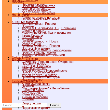
Новости
Недавний номер
Новости издательства
Статьи и авторы
Все новости СибРО
Поиск статей по тегам
Наши книги
Архив журналов по годам
Библиотека Живой Этики
Книжный магазин
Великая семья России
Новинки
Труды Б.Н.Абрамова, Н.Д.Спириной
Скидки и акции
Жемчуг исканий. Грани познания
Книги Рерихов
Светочи мира
Религии
Вечные ценности. Проза
Репродукции
Вечные ценности. Поэзия
Педагогам и детям
Альбомы, открытки, репродукции
Россия, Сибирь, Алтай
Издания алтайской тематики
Cайты СибРО
Журнал ВОСХОД
Сибирское Рериховское Общество
Недавний номер
Сайт Н.Д. Спириной
Статьи и авторы
Музей Рериха в Новосибирске
Поиск статей по тегам
Музей Рериха на Алтае
Архив журналов по годам
Издательство
Книжный магазин
Книги Живой Этики
Новинки
"Наследие Алтая" - Верх-Уймон
Скидки и акции
Хочу помочь
Книги Рерихов
Книжный магазин
Религии
Репродукции
Поиск
Педагогам и детям