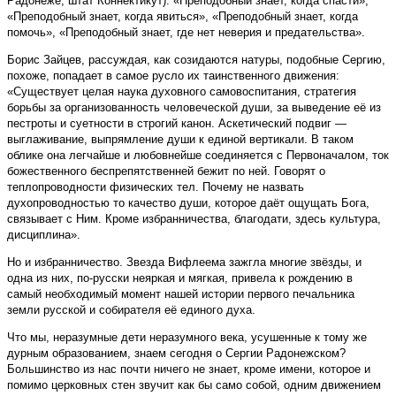
Радонеже, штат Коннектикут): «Преподобный знает, когда спасти»,
«Преподобный знает, когда явиться», «Преподобный знает, когда
помочь», «Преподобный знает, где нет неверия и предательства».
Борис Зайцев, рассуждая, как созидаются натуры, подобные Сергию,
похоже, попадает в самое русло их таинственного движения:
«Существует целая наука духовного самовоспитания, стратегия
борьбы за организованность человеческой души, за выведение её из
пестроты и суетности в строгий канон. Аскетический подвиг —
выглаживание, выпрямление души к единой вертикали. В таком
облике она легчайше и любовнейше соединяется с Первоначалом, ток
божественного беспрепятственней бежит по ней. Говорят о
теплопроводности физических тел. Почему не назвать
духопроводностью то качество души, которое даёт ощущать Бога,
связывает с Ним. Кроме избранничества, благодати, здесь культура,
дисциплина».
Но и избранничество. Звезда Вифлеема зажгла многие звёзды, и
одна из них, по-русски неяркая и мягкая, привела к рождению в
самый необходимый момент нашей истории первого печальника
земли русской и собирателя её единого духа.
Что мы, неразумные дети неразумного века, усушенные к тому же
дурным образованием, знаем сегодня о Сергии Радонежском?
Большинство из нас почти ничего не знает, кроме имени, которое и
помимо церковных стен звучит как бы само собой, одним движением