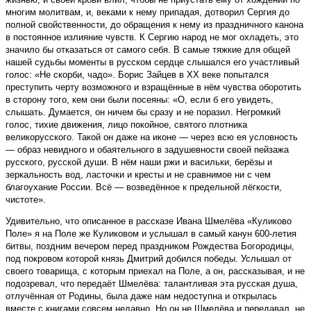
многим молитвам, и, веками к нему припадая, дотворил Сергия до
полной свойственности, до обращения к нему из праздничного канона
в постоянное излияние чувств. К Сергию народ не мог охладеть, это
значило бы отказаться от самого себя. В самые тяжкие для общей
нашей судьбы моменты в русском сердце слышался его участливый
голос: «Не скорби, чадо». Борис Зайцев в XX веке попытался
преступить черту возможного и взращённые в нём чувства оборотить
в сторону того, кем они были посеяны: «О, если б его увидеть,
слышать. Думается, он ничем бы сразу и не поразил. Негромкий
голос, тихие движения, лицо покойное, святого плотника
великорусского. Такой он даже на иконе — через всю ея условность
— образ невидного и обаятельного в задушевности своей пейзажа
русского, русской души. В нём наши ржи и васильки, берёзы и
зеркальность вод, ласточки и кресты и не сравнимое ни с чем
благоухание России. Всё — возведённое к предельной лёгкости,
чистоте».
Удивительно, что описанное в рассказе Ивана Шмелёва «Куликово
Поле» я на Поле же Куликовом и услышал в самый канун 600-летия
битвы, поздним вечером перед праздником Рождества Богородицы,
под покровом которой князь Дмитрий добился победы. Услышал от
своего товарища, с которым приехал на Поле, а он, рассказывая, и не
подозревал, что передаёт Шмелёва: талантливая эта русская душа,
отлучённая от Родины, была даже нам недоступна и открылась
вместе с книгами совсем недавно. Но он не Шмелёва и передавал, не