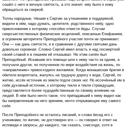
сошёл с него в вечную святость, а это значит, ему было к кому
обращаться за сверкой.
Толпы народные, тёкшие к Сергию за утешением и поддержкой,
видели в нём, надо думать, целителя, родственного небу, одно
прикосновение к которому способно отвести беды. Случаи
сверхъестественных физических исцелений, описанные Епифанием,
в огромном авторитете Преподобного участия почти не принимают.
Они — как дань святости, и в сравнении с другими святыми дань
довольно скромная. Словно Сергий имел власть и над посмертной
своей славой и в лишнем ей отказывал. Не этим силён был
Преподобный. Искавшие его помощи шли к нему часто за одним, а
получали другое, но полученное по мере воздействия на жизнь, по
«направлению» превосходило желаемое. Когда монашеская братия в
обители возроптала, жалуясь на трудную дорогу к воде, Сергий, по
житию, иссёк источник из земли подле своих ног. Но иссечённый им в
себе духовный источник, к которому текли и текли страждущие,
представляется более чудодейственным по своему влиянию на
людей. В нём было нечто такое, что припадавший к нему видел как
бы направленным на него зрением, нечто открывающее ему самого
себя.
После Преподобного не осталось писаний, и слова бесед его с
учениками, по житию, не достоверно его — он говорил в ответ на
исповеди и запросы, до каждого, так сказать, снисходя, хотя в