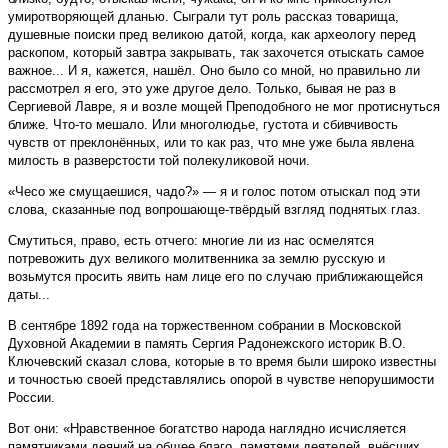
умиротворяющей дланью. Сыграли тут роль рассказ товарища,
душевные поиски пред великою датой, когда, как археологу перед
раскопом, который завтра закрывать, так захочется отыскать самое
важное... И я, кажется, нашёл. Оно было со мной, но правильно ли
рассмотрел я его, это уже другое дело. Только, бывая не раз в
Сергиевой Лавре, я и возле мощей Преподобного не мог протиснуться
ближе. Что-то мешало. Или многолюдье, густота и сбивчивость
чувств от преклонённых, или то как раз, что мне уже была явлена
милость в разверстости той полекуликовой ночи.
«Чесо же смущаешися, чадо?» — я и голос потом отыскал под эти
слова, сказанные под вопрошающе-твёрдый взгляд поднятых глаз.
Смутиться, право, есть отчего: многие ли из нас осмелятся
потревожить дух великого молитвенника за землю русскую и
возьмутся просить явить нам лице его по случаю приближающейся
даты...
В сентябре 1892 года на торжественном собрании в Московской
Духовной Академии в память Сергия Радонежского историк В.О.
Ключевский сказал слова, которые в то время были широко известны
и точностью своей представлялись опорой в чувстве непорушимости
России.
Вот они: «Нравственное богатство народа наглядно исчисляется
памятниками деяний на общее благо, памятями деятелей, внёсших