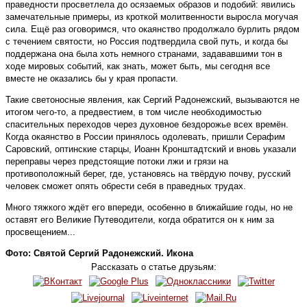
праведности просветлела до осязаемых образов и подобий: явились
замечательные примеры, из кроткой молитвенности выросла могучая
сила. Ещё раз оговоримся, что окаянство продолжало бурлить рядом
с течением святости, но Россия подтвердила свой путь, и когда бы
поддержана она была хоть немного странами, задававшими тон в
ходе мировых событий, как знать, может быть, мы сегодня все
вместе не оказались бы у края пропасти.
Такие светоносные явления, как Сергий Радонежский, вызываются не
итогом чего-то, а предвестием, в том числе необходимостью
спасительных переходов через духовное бездорожье всех времён.
Когда окаянство в России принялось одолевать, пришли Серафим
Саровский, оптинские старцы, Иоанн Кронштадтский и вновь указали
переправы через предстоящие потоки лжи и грязи на
противоположный берег, где, установясь на твёрдую почву, русский
человек сможет опять обрести себя в праведных трудах.
Много тяжкого ждёт его впереди, особенно в ближайшие годы, но не
оставят его Великие Путеводители, когда обратится он к ним за
просвещением...
Фото: Святой Сергий Радонежский. Икона
Рассказать о статье друзьям: