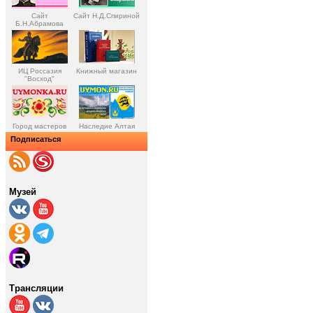
Сайт
Сайт Н.Д.Спириной
Б.Н.Абрамова
ИЦ Россазия
Книжный магазин
"Восход"
Город мастеров
Наследие Алтая
Подписаться
Музей
Трансляции