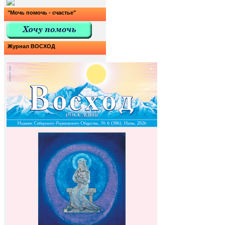
"Мочь помочь - счастье"
Журнал ВОСХОД