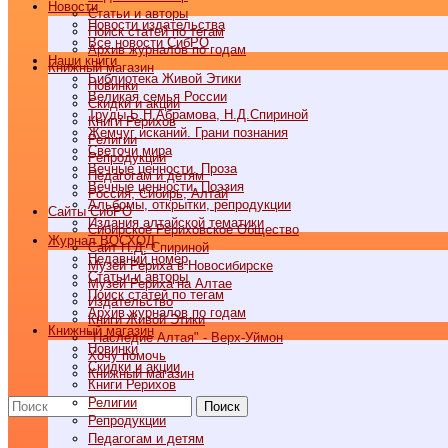
Новости
Статьи и авторы
Новости издательства
Поиск статей по тегам
Все новости СибРО
Архив журналов по годам
Наши книги
Книжный магазин
Библиотека Живой Этики
Новинки
Великая семья России
Скидки и акции
Труды Б.Н.Абрамова, Н.Д.Спириной
Книги Рерихов
Жемчуг исканий. Грани познания
Религии
Светочи мира
Репродукции
Вечные ценности. Проза
Педагогам и детям
Вечные ценности. Поэзия
Россия, Сибирь, Алтай
Альбомы, открытки, репродукции
Cайты СибРО
Издания алтайской тематики
Сибирское Рериховское Общество
Журнал ВОСХОД
Сайт Н.Д. Спириной
Недавний номер
Музей Рериха в Новосибирске
Статьи и авторы
Музей Рериха на Алтае
Поиск статей по тегам
Издательство
Архив журналов по годам
Книги Живой Этики
Книжный магазин
"Наследие Алтая" - Верх-Уймон
Новинки
Хочу помочь
Скидки и акции
Книжный магазин
Книги Рерихов
Религии
Поиск
Репродукции
Педагогам и детям