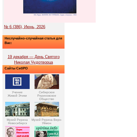
№ 6 (386), Июнь, 2026
Неслучайно-случайная статья для
Вас:
19 декабря — День Святого
Николая Чудотворца
Сайты СибРО
Учение
Сибирское
Живой Этики
Рериховское
Общество
Музей Рериха
Музей Рериха Верх-
Новосибирск
Уймон