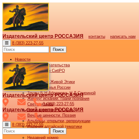
Издательский центр РОССАЗИЯ
контакты
написать нам
8 (383) 223-27-55
Поиск
Новости
Новости издательства
Все новости СибРО
Наши книги
Библиотека Живой Этики
Великая семья России
Труды Б.Н.Абрамова, Н.Д.Спириной
Издательский центр РОССАЗИЯ
Жемчуг исканий. Грани познания
8 (383) 223-27-55
Светочи мира
Издательский центр РОССАЗИЯ
Вечные ценности. Проза
Вечные ценности. Поэзия
Альбомы, открытки, репродукции
8 (383) 223-27-55
Издания алтайской тематики
Поиск
Журнал ВОСХОД
Недавний номер