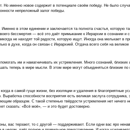
т. Но именно новое содержит в потенциале своём победу. Не было случа
ионности непреложный залог победы.
менно в этом единении и заключается та полнота счастья, которую та
воего бессмертия — всё это даёт примыкание к Иерархии в сознании и 
икогда не находят той радости, которую ищут. Иногда она мелькает в пр
ько в духе, когда он связан с Иерархией. Отдача всего себя на велико
 помогать им и намагничивать их устремления. Много сознаний, близких 
шать теперь в мире мысли. В этом мире могут объединяться близкие по
когда в самой гуще жизни, без изоляции и удаления в благоприятные ус
. Выработка способности восприятия есть великая заслуга сотрудника,
ющим образцом. С такой степенью твёрдости устремления нет ничего не
ет сказать: «Всё моё», — и это будет достоверно.
оны, вас терзают, то с другой — поддерживают. Если одни вас яро ненав
в целом, даёт полное и правильное представление. И когда усиливаетс