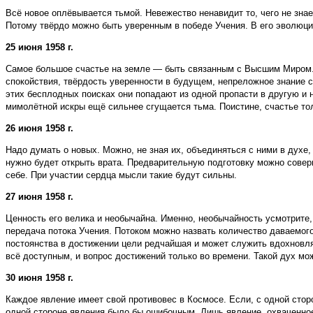
Всё новое оплёвывается тьмой. Невежество ненавидит то, чего не знае
Потому твёрдо можно быть уверенным в победе Учения. В его эволюц
25 июня 1958 г.
Самое большое счастье на земле — быть связанным с Высшим Миром. И
спокойствия, твёрдость уверенности в будущем, непреложное знание с
этих бесплодных поисках они попадают из одной пропасти в другую и н
мимолётной искры ещё сильнее сгущается тьма. Поистине, счастье тол
26 июня 1958 г.
Надо думать о новых. Можно, не зная их, объединяться с ними в духе,
нужно будет открыть врата. Предварительную подготовку можно совер
себе. При участии сердца мысли такие будут сильны.
27 июня 1958 г.
Ценность его велика и необычайна. Именно, необычайность усмотрите, 
передача потока Учения. Потоком можно назвать количество даваемого
постоянства в достижении цели редчайшая и может служить вдохновля
всё доступным, и вопрос достижений только во времени. Такой дух мож
30 июня 1958 г.
Каждое явление имеет свой противовес в Космосе. Если, с одной стор
одной стороне явления было бы ошибочным. Лишь явление, охваченное 