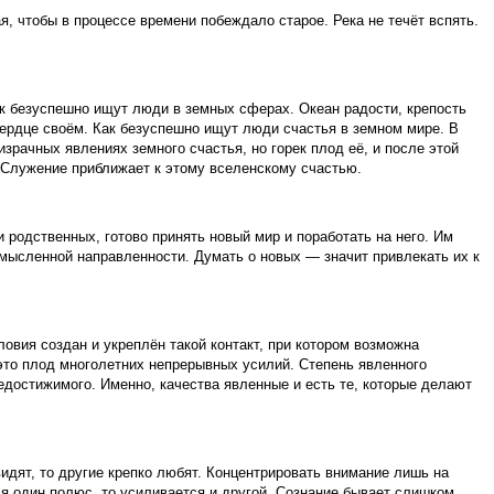
я, чтобы в процессе времени побеждало старое. Река не течёт вспять.
к безуспешно ищут люди в земных сферах. Океан радости, крепость
сердце своём. Как безуспешно ищут люди счастья в земном мире. В
израчных явлениях земного счастья, но горек плод её, и после этой
е Служение приближает к этому вселенскому счастью.
и родственных, готово принять новый мир и поработать на него. Им
 мысленной направленности. Думать о новых — значит привлекать их к
ловия создан и укреплён такой контакт, при котором возможна
 это плод многолетних непрерывных усилий. Степень явленного
достижимого. Именно, качества явленные и есть те, которые делают
идят, то другие крепко любят. Концентрировать внимание лишь на
я один полюс, то усиливается и другой. Сознание бывает слишком