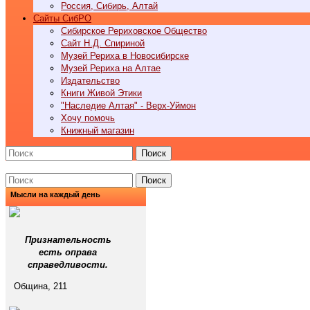
Россия, Сибирь, Алтай
Cайты СибРО
Сибирское Рериховское Общество
Сайт Н.Д. Спириной
Музей Рериха в Новосибирске
Музей Рериха на Алтае
Издательство
Книги Живой Этики
"Наследие Алтая" - Верх-Уймон
Хочу помочь
Книжный магазин
Поиск
Поиск
Мысли на каждый день
Признательность
есть оправа
справедливости.
Община, 211