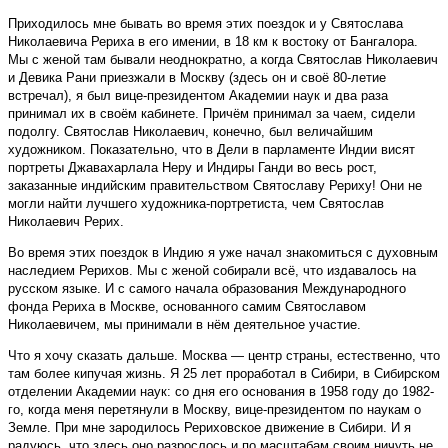
Приходилось мне бывать во время этих поездок и у Святослава
Николаевича Рериха в его имении, в 18 км к востоку от Бангалора.
Мы с женой там бывали неоднократно, а когда Святослав Николаевич
и Девика Рани приезжали в Москву (здесь он и своё 80-летие
встречал), я был вице-президентом Академии наук и два раза
принимал их в своём кабинете. Причём принимал за чаем, сидели
подолгу. Святослав Николаевич, конечно, был величайшим
художником. Показательно, что в Дели в парламенте Индии висят
портреты Джавахарлала Неру и Индиры Ганди во весь рост,
заказанные индийским правительством Святославу Рериху! Они не
могли найти лучшего художника-портретиста, чем Святослав
Николаевич Рерих.
Во время этих поездок в Индию я уже начал знакомиться с духовным
наследием Рерихов. Мы с женой собирали всё, что издавалось на
русском языке. И с самого начала образования Международного
фонда Рериха в Москве, основанного самим Святославом
Николаевичем, мы принимали в нём деятельное участие.
Что я хочу сказать дальше. Москва — центр страны, естественно, что
там более кипучая жизнь. Я 25 лет проработал в Сибири, в Сибирском
отделении Академии наук: со дня его основания в 1958 году до 1982-
го, когда меня перетянули в Москву, вице-президентом по наукам о
Земле. При мне зародилось Рериховское движение в Сибири. И я
радуюсь, что здесь оно разрослось и по масштабам своим ничуть не