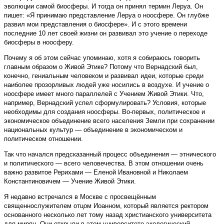
эволюции самой биосферы. И тогда он принял термин Леруа. Он
пишет: «Я принимаю представление Леруа о ноосфере. Он глубже
развил мои представления о биосфере». И с этого времени
последние 10 лет своей жизни он развивал это учение о переходе
биосферы в ноосферу.
Почему я об этом сейчас упоминаю, хотя я собираюсь говорить
главным образом о Живой Этике? Потому что Вернадский был,
конечно, гениальным человеком и развивал идеи, которые среди
наиболее прозорливых людей уже носились в воздухе. И учение о
ноосфере имеет много параллелей с Учением Живой Этики. Что,
например, Вернадский успел сформулировать? Условия, которые
необходимы для создания ноосферы. Во-первых, политическое и
экономическое объединение всего населения Земли при сохранении
национальных культур — объединение в экономическом и
политическом отношении.
Так что начался предсказанный процесс объединения — этнического
и политического — всего человечества. В этом отношении очень
важно развитое Рерихами — Еленой Ивановной и Николаем
Константиновичем — Учение Живой Этики.
Я недавно встречался в Москве с просвещённым
священнослужителем отцом Иоанном, который является ректором
основанного несколько лет тому назад христианского университета
для мирян. Они открыли в этом университете экологический