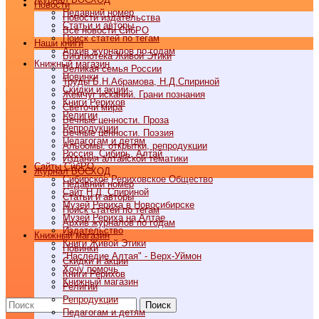
Новости
Недавний номер
Новости издательства
Статьи и авторы
Все новости СибРО
Поиск статей по тегам
Наши книги
Архив журналов по годам
Библиотека Живой Этики
Книжный магазин
Великая семья России
Новинки
Труды Б.Н.Абрамова, Н.Д.Спириной
Скидки и акции
Жемчуг исканий. Грани познания
Книги Рерихов
Светочи мира
Религии
Вечные ценности. Проза
Репродукции
Вечные ценности. Поэзия
Педагогам и детям
Альбомы, открытки, репродукции
Россия, Сибирь, Алтай
Издания алтайской тематики
Cайты СибРО
Журнал ВОСХОД
Сибирское Рериховское Общество
Недавний номер
Сайт Н.Д. Спириной
Статьи и авторы
Музей Рериха в Новосибирске
Поиск статей по тегам
Музей Рериха на Алтае
Архив журналов по годам
Издательство
Книжный магазин
Книги Живой Этики
Новинки
"Наследие Алтая" - Верх-Уймон
Скидки и акции
Хочу помочь
Книги Рерихов
Книжный магазин
Религии
Репродукции
Поиск
Педагогам и детям