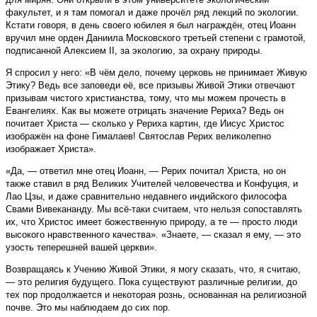
факультет, и я там помогал и даже прочёл ряд лекций по экологии.
Кстати говоря, в день своего юбилея я был награждён, отец Иоанн
вручил мне орден Даниила Московского третьей степени с грамотой,
подписанной Алексием II, за экологию, за охрану природы.
Я спросил у него: «В чём дело, почему церковь не принимает Живую
Этику? Ведь все заповеди её, все призывы Живой Этики отвечают
призывам чистого христианства, тому, что мы можем прочесть в
Евангелиях. Как вы можете отрицать значение Рериха? Ведь он
почитает Христа — сколько у Рериха картин, где Иисус Христос
изображён на фоне Гималаев! Святослав Рерих великолепно
изображает Христа».
«Да, — ответил мне отец Иоанн, — Рерих почитал Христа, но он
также ставил в ряд Великих Учителей человечества и Конфуция, и
Лао Цзы, и даже сравнительно недавнего индийского философа
Свами Вивекананду. Мы всё-таки считаем, что нельзя сопоставлять
их, что Христос имеет божественную природу, а те — просто люди
высокого нравственного качества». «Знаете, — сказал я ему, — это
узость теперешней вашей церкви».
Возвращаясь к Учению Живой Этики, я могу сказать, что, я считаю,
— это религия будущего. Пока существуют различные религии, до
тех пор продолжается и некоторая рознь, основанная на религиозной
почве. Это мы наблюдаем до сих пор.