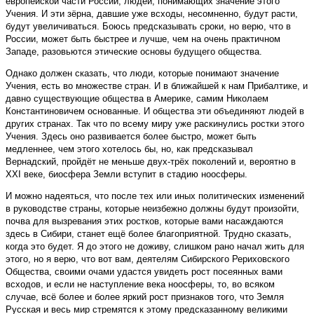
европейской части России, людей, понимающих значение этого
Учения. И эти зёрна, давшие уже всходы, несомненно, будут расти,
будут увеличиваться. Боюсь предсказывать сроки, но верю, что в
России, может быть быстрее и лучше, чем на очень практичном
Западе, разовьются этические основы будущего общества.
Однако должен сказать, что люди, которые понимают значение
Учения, есть во множестве стран. И в ближайшей к нам Прибалтике, и
давно существующие общества в Америке, самим Николаем
Константиновичем основанные. И общества эти объединяют людей в
других странах. Так что по всему миру уже раскинулись ростки этого
Учения. Здесь оно развивается более быстро, может быть
медленнее, чем этого хотелось бы, но, как предсказывал
Вернадский, пройдёт не меньше двух-трёх поколений и, вероятно в
XXI веке, биосфера Земли вступит в стадию ноосферы.
И можно надеяться, что после тех или иных политических изменений
в руководстве страны, которые неизбежно должны будут произойти,
почва для вызревания этих ростков, которые вами насаждаются
здесь в Сибири, станет ещё более благоприятной. Трудно сказать,
когда это будет. Я до этого не доживу, слишком рано начал жить для
этого, но я верю, что вот вам, деятелям Сибирского Рериховского
Общества, своими очами удастся увидеть рост посеянных вами
всходов, и если не наступление века ноосферы, то, во всяком
случае, всё более и более яркий рост признаков того, что Земля
Русская и весь мир стремятся к этому предсказанному великими