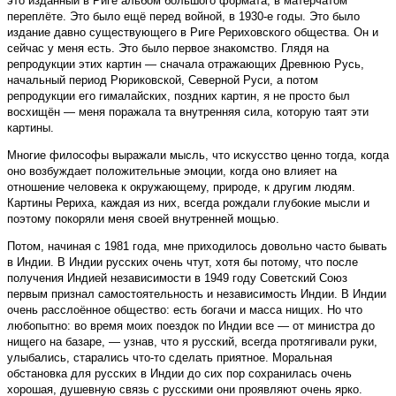
это изданный в Риге альбом большого формата, в матерчатом
переплёте. Это было ещё перед войной, в 1930-е годы. Это было
издание давно существующего в Риге Рериховского общества. Он и
сейчас у меня есть. Это было первое знакомство. Глядя на
репродукции этих картин — сначала отражающих Древнюю Русь,
начальный период Рюриковской, Северной Руси, а потом
репродукции его гималайских, поздних картин, я не просто был
восхищён — меня поражала та внутренняя сила, которую таят эти
картины.
Многие философы выражали мысль, что искусство ценно тогда, когда
оно возбуждает положительные эмоции, когда оно влияет на
отношение человека к окружающему, природе, к другим людям.
Картины Рериха, каждая из них, всегда рождали глубокие мысли и
поэтому покоряли меня своей внутренней мощью.
Потом, начиная с 1981 года, мне приходилось довольно часто бывать
в Индии. В Индии русских очень чтут, хотя бы потому, что после
получения Индией независимости в 1949 году Советский Союз
первым признал самостоятельность и независимость Индии. В Индии
очень расслоённое общество: есть богачи и масса нищих. Но что
любопытно: во время моих поездок по Индии все — от министра до
нищего на базаре, — узнав, что я русский, всегда протягивали руки,
улыбались, старались что-то сделать приятное. Моральная
обстановка для русских в Индии до сих пор сохранилась очень
хорошая, душевную связь с русскими они проявляют очень ярко.