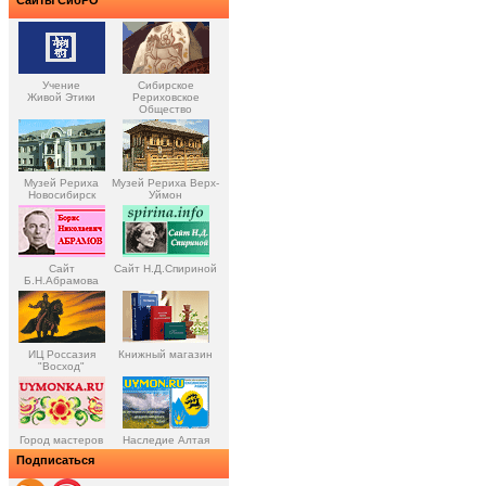
Учение
Сибирское
Живой Этики
Рериховское
Общество
Музей Рериха
Музей Рериха Верх-
Новосибирск
Уймон
Сайт
Сайт Н.Д.Спириной
Б.Н.Абрамова
ИЦ Россазия
Книжный магазин
"Восход"
Город мастеров
Наследие Алтая
Подписаться