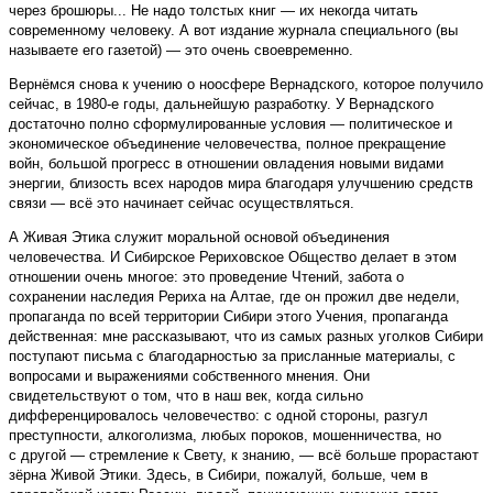
через брошюры... Не надо толстых книг — их некогда читать
современному человеку. А вот издание журнала специального (вы
называете его газетой) — это очень своевременно.
Вернёмся снова к учению о ноосфере Вернадского, которое получило
сейчас, в 1980-е годы, дальнейшую разработку. У Вернадского
достаточно полно сформулированные условия — политическое и
экономическое объединение человечества, полное прекращение
войн, большой прогресс в отношении овладения новыми видами
энергии, близость всех народов мира благодаря улучшению средств
связи — всё это начинает сейчас осуществляться.
А Живая Этика служит моральной основой объединения
человечества. И Сибирское Рериховское Общество делает в этом
отношении очень многое: это проведение Чтений, забота о
сохранении наследия Рериха на Алтае, где он прожил две недели,
пропаганда по всей территории Сибири этого Учения, пропаганда
действенная: мне рассказывают, что из самых разных уголков Сибири
поступают письма с благодарностью за присланные материалы, с
вопросами и выражениями собственного мнения. Они
свидетельствуют о том, что в наш век, когда сильно
дифференцировалось человечество: с одной стороны, разгул
преступности, алкоголизма, любых пороков, мошенничества, но
с другой — стремление к Свету, к знанию, — всё больше прорастают
зёрна Живой Этики. Здесь, в Сибири, пожалуй, больше, чем в