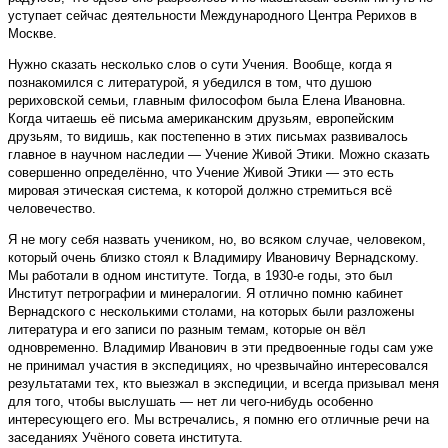
уступает сейчас деятельности Международного Центра Рерихов в
Москве.
Нужно сказать несколько слов о сути Учения. Вообще, когда я
познакомился с литературой, я убедился в том, что душою
рериховской семьи, главным философом была Елена Ивановна.
Когда читаешь её письма американским друзьям, европейским
друзьям, то видишь, как постепенно в этих письмах развивалось
главное в научном наследии — Учение Живой Этики. Можно сказать
совершенно определённо, что Учение Живой Этики — это есть
мировая этическая система, к которой должно стремиться всё
человечество.
Я не могу себя назвать учеником, но, во всяком случае, человеком,
который очень близко стоял к Владимиру Ивановичу Вернадскому.
Мы работали в одном институте. Тогда, в 1930-е годы, это был
Институт петрографии и минералогии. Я отлично помню кабинет
Вернадского с несколькими столами, на которых были разложены
литература и его записи по разным темам, которые он вёл
одновременно. Владимир Иванович в эти предвоенные годы сам уже
не принимал участия в экспедициях, но чрезвычайно интересовался
результатами тех, кто выезжал в экспедиции, и всегда призывал меня
для того, чтобы выслушать — нет ли чего-нибудь особенно
интересующего его. Мы встречались, я помню его отличные речи на
заседаниях Учёного совета института.