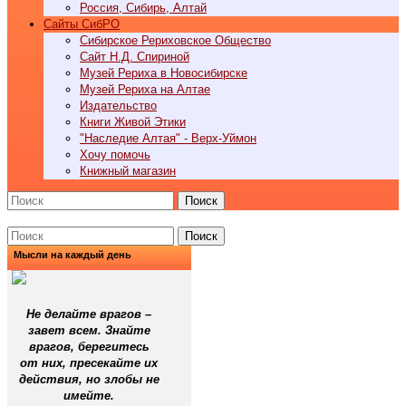
Россия, Сибирь, Алтай
Cайты СибРО
Сибирское Рериховское Общество
Сайт Н.Д. Спириной
Музей Рериха в Новосибирске
Музей Рериха на Алтае
Издательство
Книги Живой Этики
"Наследие Алтая" - Верх-Уймон
Хочу помочь
Книжный магазин
Поиск
Поиск
Мысли на каждый день
Не делайте врагов
–
завет всем. Знайте
врагов, берегитесь
от них, пресекайте их
действия, но злобы не
имейте.