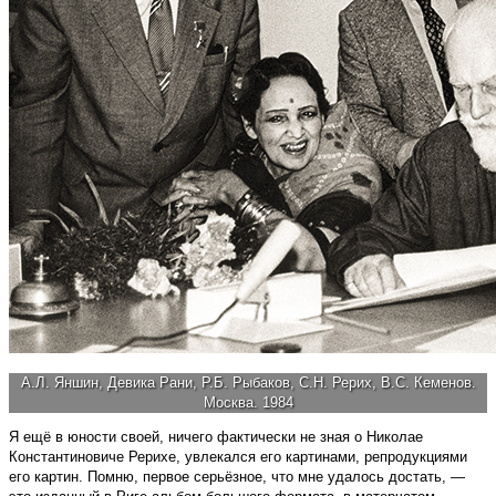
А.Л. Яншин, Девика Рани, Р.Б. Рыбаков, С.Н. Рерих, В.С. Кеменов.
Москва. 1984
Я ещё в юности своей, ничего фактически не зная о Николае
Константиновиче Рерихе, увлекался его картинами, репродукциями
его картин. Помню, первое серьёзное, что мне удалось достать, —