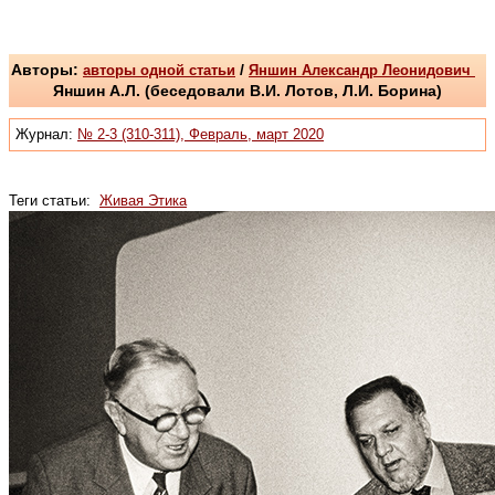
Авторы:
авторы одной статьи
/
Яншин Александр Леонидович
Яншин А.Л. (беседовали В.И. Лотов, Л.И. Борина)
Журнал:
№ 2-3 (310-311), Февраль, март 2020
Теги статьи:
Живая Этика