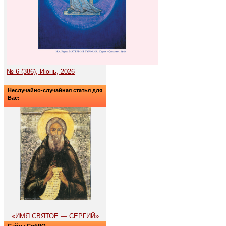
№ 6 (386), Июнь, 2026
Неслучайно-случайная статья для
Вас:
«ИМЯ СВЯТОЕ — СЕРГИЙ»
Сайты СибРО