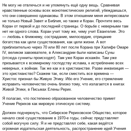
Не могу не отвлечься и не упомянуть ещё одну вещь. Сравнивая
нравственные основы всех монотеистических религий, убеждаешься,
что они совершенно одинаковы. В этом отношении меня интересовали
не только Новый Завет и Библия, но также и Коран. Прочтите весь
Коран от первой и до последней страницы. О борьбе с неверными там
нет ни одного слова. Коран учит тому же, чему учит Евангелие. Это
— любовь к ближнему, сострадание, милосердие, отрицание
богатства как цели существования, как цели жизни. А вот
приблизительно через 70 или 80 лет после Корана при Халифе Омаре
IV, великом завоевателе, в Александрии были написаны Суны
(отсюда сунниты происходят). Там уже Коран искажён. Там уже
призывается к всемирному господству ислама, к истреблению всех
неверных, к войнам. Так же как и в христианстве. Разве инквизиция —
это христианство? Скажем так, если сместить все времена —
Христос признал бы Живую Этику. Ибо его Учение, его стремление
исправить человечество очень близко тому, что излагается в книгах
Живой Этики, в Письмах Елены Рерих.
Я полагаю, что постепенно образованное человечество примет
Учение Рерихов как мировую этическую систему.
Должен подчеркнуть, что Сибирское Рериховское Общество, которое
начало своё существование в 1970-е годы, сейчас представляет
собой могучую силу. Я и не представлял себе, какая ведётся
огромная издательская деятельность, распространение идей Учения