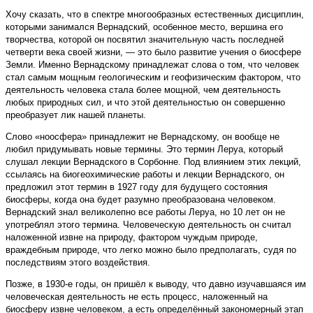
Хочу сказать, что в спектре многообразных естественных дисциплин,
которыми занимался Вернадский, особенное место, вершина его
творчества, которой он посвятил значительную часть последней
четверти века своей жизни, — это было развитие учения о биосфере
Земли. Именно Вернадскому принадлежат слова о том, что человек
стал самым мощным геологическим и геофизическим фактором, что
деятельность человека стала более мощной, чем деятельность
любых природных сил, и что этой деятельностью он совершенно
преобразует лик нашей планеты.
Слово «ноосфера» принадлежит не Вернадскому, он вообще не
любил придумывать новые термины. Это термин Леруа, который
слушал лекции Вернадского в Сорбонне. Под влиянием этих лекций,
ссылаясь на биогеохимические работы и лекции Вернадского, он
предложил этот термин в 1927 году для будущего состояния
биосферы, когда она будет разумно преобразована человеком.
Вернадский знал великолепно все работы Леруа, но 10 лет он не
употреблял этого термина. Человеческую деятельность он считал
наложенной извне на природу, фактором чуждым природе,
враждебным природе, что легко можно было предполагать, судя по
последствиям этого воздействия.
Позже, в 1930-е годы, он пришёл к выводу, что давно изучавшаяся им
человеческая деятельность не есть процесс, наложенный на
биосферу извне человеком, а есть определённый закономерный этап