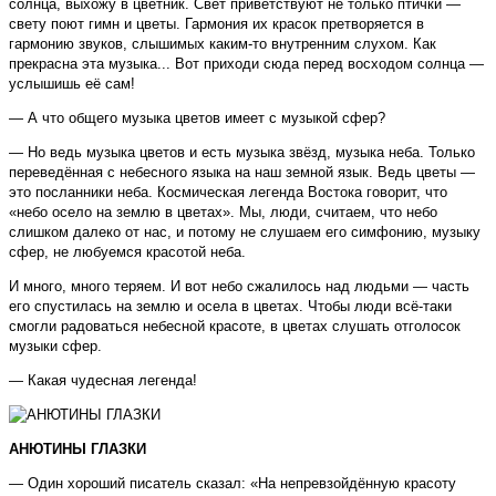
солнца, выхожу в цветник. Свет приветствуют не только птички —
свету поют гимн и цветы. Гармония их красок претворяется в
гармонию звуков, слышимых каким-то внутренним слухом. Как
прекрасна эта музыка... Вот приходи сюда перед восходом солнца —
услышишь её сам!
— А что общего музыка цветов имеет с музыкой сфер?
— Но ведь музыка цветов и есть музыка звёзд, музыка неба. Только
переведённая с небесного языка на наш земной язык. Ведь цветы —
это посланники неба. Космическая легенда Востока говорит, что
«небо осело на землю в цветах». Мы, люди, считаем, что небо
слишком далеко от нас, и потому не слушаем его симфонию, музыку
сфер, не любуемся красотой неба.
И много, много теряем. И вот небо сжалилось над людьми — часть
его спустилась на землю и осела в цветах. Чтобы люди всё-таки
смогли радоваться небесной красоте, в цветах слушать отголосок
музыки сфер.
— Какая чудесная легенда!
АНЮТИНЫ ГЛАЗКИ
— Один хороший писатель сказал: «На непревзойдённую красоту