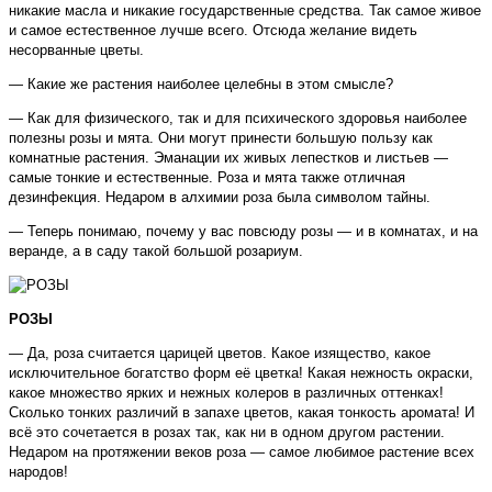
никакие масла и никакие государственные средства. Так самое живое
и самое естественное лучше всего. Отсюда желание видеть
несорванные цветы.
— Какие же растения наиболее целебны в этом смысле?
— Как для физического, так и для психического здоровья наиболее
полезны розы и мята. Они могут принести большую пользу как
комнатные растения. Эманации их живых лепестков и листьев —
самые тонкие и естественные. Роза и мята также отличная
дезинфекция. Недаром в алхимии роза была символом тайны.
— Теперь понимаю, почему у вас повсюду розы — и в комнатах, и на
веранде, а в саду такой большой розариум.
РОЗЫ
— Да, роза считается царицей цветов. Какое изящество, какое
исключительное богатство форм её цветка! Какая нежность окраски,
какое множество ярких и нежных колеров в различных оттенках!
Сколько тонких различий в запахе цветов, какая тонкость аромата! И
всё это сочетается в розах так, как ни в одном другом растении.
Недаром на протяжении веков роза — самое любимое растение всех
народов!