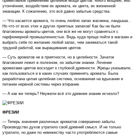
примитивное применение целебной мощи цветов. Много мощнее, ибо
утончённее, воздействие их аромата, их цвета, их жизненной
эманации. К сожалению, это всё давно забытые средства.
— Что касается аромата, то очень люблю запах жасмина, ландыша...
Но что от всех этих и других приятных запахов! Как бы ни были
благовонны ароматы цветов, они всё же не могут сравняться с
парфюмерной промышленностью. Ведь куда проще пойти в магазин и
выбрать себе по желанию любой запах, чем заниматься такой
трудной работой, как выращивание цветов.
— Суть ароматов не в приятности, но в целебности. Зачаток
благовония лежит в полезном, но забытом знании. Лечение
ароматами цветов восходит к глубокой древности. Жрецы указывали,
как пользоваться и в каких случаях применять ароматы. Была
разработана целая целебная система, основанная на вдыхании и
питании нервной системы через втирание.
— А как же теперь? Неужели всё это древнее знание исчезло?
ФРЕЗИИ
— Теперь значения различных ароматов совершенно забыты.
Производство духов утратило свой древний смысл. И не только
утратило, но даже по невежеству часто употребляются самые