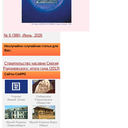
№ 6 (386), Июнь, 2026
Неслучайно-случайная статья для
Вас:
Строительство часовни Сергия
Радонежского: итоги года (2013)
Сайты СибРО
Учение
Сибирское
Живой Этики
Рериховское
Общество
Музей Рериха
Музей Рериха Верх-
Новосибирск
Уймон