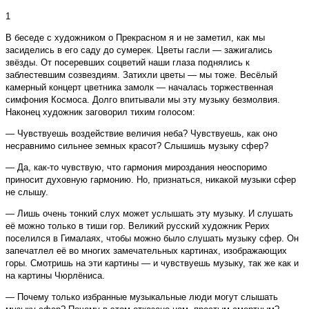
1
В беседе с художником о Прекрасном я и не заметил, как мы
засиделись в его саду до сумерек. Цветы гасли — зажигались
звёзды. От посеревших соцветий наши глаза поднялись к
заблестевшим созвездиям. Затихли цветы — мы тоже. Весёлый
камерный концерт цветника замолк — началась торжественная
симфония Космоса. Долго впитывали мы эту музыку безмолвия.
Наконец художник заговорил тихим голосом:
— Чувствуешь воздействие величия неба? Чувствуешь, как оно
несравнимо сильнее земных красот? Слышишь музыку сфер?
— Да, как-то чувствую, что гармония мироздания неоспоримо
приносит духовную гармонию. Но, признаться, никакой музыки сфер
не слышу.
— Лишь очень тонкий слух может услышать эту музыку. И слушать
её можно только в тиши гор. Великий русский художник Рерих
поселился в Гималаях, чтобы можно было слушать музыку сфер. Он
запечатлел её во многих замечательных картинах, изображающих
горы. Смотришь на эти картины — и чувствуешь музыку, так же как и
на картины Чюрлёниса.
— Почему только избранные музыкальные люди могут слышать