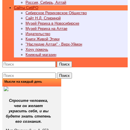
Россия, Сибирь, Алтай
Cайты СибРО
Сибирское Рериховское Общество
Сайт Н.Д. Спириной
Музей Рериха в Новосибирске
Музей Рериха на Алтае
Издательство
Книги Живой Этики
"Наследие Алтая" - Верх-Уймон
Хочу помочь
Книжный магазин
Поиск
Поиск
Мысли на каждый день
Спросите человека,
чем он желает
украсить себя, и вы
будете знать степень
его сознания.