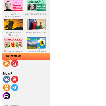
Сайт
Сайт Н.Д.Спириной
Б.Н.Абрамова
ИЦ Россазия
Книжный магазин
"Восход"
Город мастеров
Наследие Алтая
Подписаться
Музей