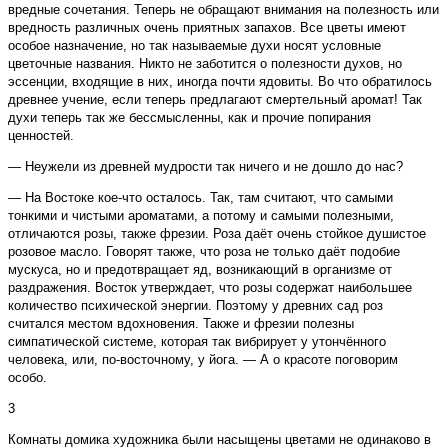
вредные сочетания. Теперь не обращают внимания на полезность или
вредность различных очень приятных запахов. Все цветы имеют
особое назначение, но так называемые духи носят условные
цветочные названия. Никто не заботится о полезности духов, но
эссенции, входящие в них, иногда почти ядовиты. Во что обратилось
древнее учение, если теперь предлагают смертельный аромат! Так
духи теперь так же бессмысленны, как и прочие попирания
ценностей.
— Неужели из древней мудрости так ничего и не дошло до нас?
— На Востоке кое-что осталось. Так, там считают, что самыми
тонкими и чистыми ароматами, а потому и самыми полезными,
отличаются розы, также фрезии. Роза даёт очень стойкое душистое
розовое масло. Говорят также, что роза не только даёт подобие
мускуса, но и предотвращает яд, возникающий в организме от
раздражения. Восток утверждает, что розы содержат наибольшее
количество психической энергии. Поэтому у древних сад роз
считался местом вдохновения. Также и фрезии полезны
симпатической системе, которая так вибрирует у утончённого
человека, или, по-восточному, у йога. — А о красоте поговорим
особо.
3
Комнаты домика художника были насыщены цветами не одинаково в