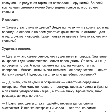
созвучия, но радужная гармония оставалась нерушимой. Во всей
композиции цветника можно было видеть тонкое искусство его
хозяина.
Я спросил:
— Зачем у вас столько цветов? Везде полно их — и в комнатах, и на
веранде, а особенно на всём участке: даже места не осталось для
ягод, фруктов и овощей. Какая польза от цветов? Только та, что они
красивы?
Художник ответил:
— Цветы — это самое ценное, что существует в природе. Значение
их красоты для человечества нельзя переоценить. Об этом мы ещё
поговорим потом. А пока помянем пользу, на которую ты так
напираешь. Многие цветы имеют целительное воздействие — лечат
болезни людей. Надеюсь, ты слыхал о целебных растениях?
— Да, знаю, что ландыш и боярышник — известные сердечные
лекарства. Моя мать лечилась от простуды цветками липы и бузины,
а от кашля употребляла чабрец, мать-и-мачеху. Кроме того, знаю
ромашку, арнику, ноготки...
— Правильно, цветы служат целебно первым делом своим
экстрактом. И всё же экстракты и масла — это только самое