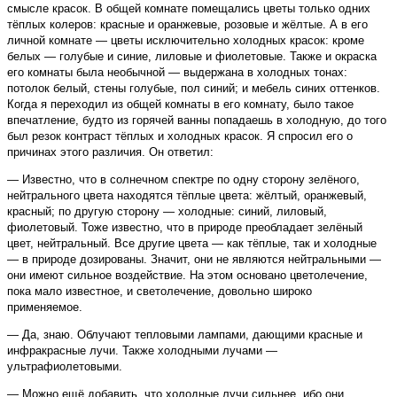
смысле красок. В общей комнате помещались цветы только одних
тёплых колеров: красные и оранжевые, розовые и жёлтые. А в его
личной комнате — цветы исключительно холодных красок: кроме
белых — голубые и синие, лиловые и фиолетовые. Также и окраска
его комнаты была необычной — выдержана в холодных тонах:
потолок белый, стены голубые, пол синий; и мебель синих оттенков.
Когда я переходил из общей комнаты в его комнату, было такое
впечатление, будто из горячей ванны попадаешь в холодную, до того
был резок контраст тёплых и холодных красок. Я спросил его о
причинах этого различия. Он ответил:
— Известно, что в солнечном спектре по одну сторону зелёного,
нейтрального цвета находятся тёплые цвета: жёлтый, оранжевый,
красный; по другую сторону — холодные: синий, лиловый,
фиолетовый. Тоже известно, что в природе преобладает зелёный
цвет, нейтральный. Все другие цвета — как тёплые, так и холодные
— в природе дозированы. Значит, они не являются нейтральными —
они имеют сильное воздействие. На этом основано цветолечение,
пока мало известное, и светолечение, довольно широко
применяемое.
— Да, знаю. Облучают тепловыми лампами, дающими красные и
инфракрасные лучи. Также холодными лучами —
ультрафиолетовыми.
— Можно ещё добавить, что холодные лучи сильнее, ибо они