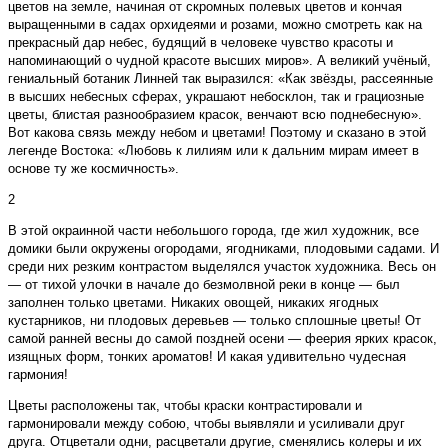
цветов на земле, начиная от скромных полевых цветов и кончая
выращенными в садах орхидеями и розами, можно смотреть как на
прекрасный дар небес, будящий в человеке чувство красоты и
напоминающий о чудной красоте высших миров». А великий учёный,
гениальный ботаник Линней так выразился: «Как звёзды, рассеянные
в высших небесных сферах, украшают небосклон, так и грациозные
цветы, блистая разнообразием красок, венчают всю поднебесную».
Вот какова связь между небом и цветами! Поэтому и сказано в этой
легенде Востока: «Любовь к лилиям или к дальним мирам имеет в
основе ту же космичность».
2
В этой окраинной части небольшого города, где жил художник, все
домики были окружены огородами, ягодниками, плодовыми садами. И
среди них резким контрастом выделялся участок художника. Весь он
— от тихой улочки в начале до безмолвной реки в конце — был
заполнен только цветами. Никаких овощей, никаких ягодных
кустарников, ни плодовых деревьев — только сплошные цветы! От
самой ранней весны до самой поздней осени — феерия ярких красок,
изящных форм, тонких ароматов! И какая удивительно чудесная
гармония!
Цветы расположены так, чтобы краски контрастировали и
гармонировали между собою, чтобы выявляли и усиливали друг
друга. Отцветали одни, расцветали другие, сменялись колеры и их