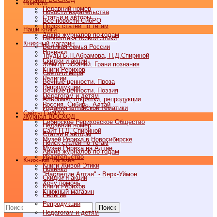
Новости
Недавний номер
Новости издательства
Статьи и авторы
Все новости СибРО
Поиск статей по тегам
Наши книги
Архив журналов по годам
Библиотека Живой Этики
Книжный магазин
Великая семья России
Новинки
Труды Б.Н.Абрамова, Н.Д.Спириной
Скидки и акции
Жемчуг исканий. Грани познания
Книги Рерихов
Светочи мира
Религии
Вечные ценности. Проза
Репродукции
Вечные ценности. Поэзия
Педагогам и детям
Альбомы, открытки, репродукции
Россия, Сибирь, Алтай
Издания алтайской тематики
Cайты СибРО
Журнал ВОСХОД
Сибирское Рериховское Общество
Недавний номер
Сайт Н.Д. Спириной
Статьи и авторы
Музей Рериха в Новосибирске
Поиск статей по тегам
Музей Рериха на Алтае
Архив журналов по годам
Издательство
Книжный магазин
Книги Живой Этики
Новинки
"Наследие Алтая" - Верх-Уймон
Скидки и акции
Хочу помочь
Книги Рерихов
Книжный магазин
Религии
Репродукции
Поиск
Педагогам и детям