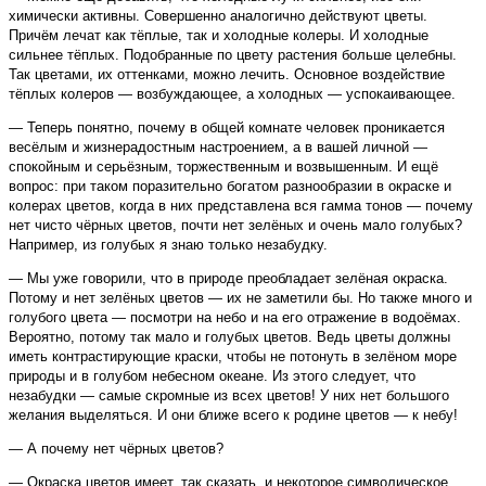
химически активны. Совершенно аналогично действуют цветы.
Причём лечат как тёплые, так и холодные колеры. И холодные
сильнее тёплых. Подобранные по цвету растения больше целебны.
Так цветами, их оттенками, можно лечить. Основное воздействие
тёплых колеров — возбуждающее, а холодных — успокаивающее.
— Теперь понятно, почему в общей комнате человек проникается
весёлым и жизнерадостным настроением, а в вашей личной —
спокойным и серьёзным, торжественным и возвышенным. И ещё
вопрос: при таком поразительно богатом разнообразии в окраске и
колерах цветов, когда в них представлена вся гамма тонов — почему
нет чисто чёрных цветов, почти нет зелёных и очень мало голубых?
Например, из голубых я знаю только незабудку.
— Мы уже говорили, что в природе преобладает зелёная окраска.
Потому и нет зелёных цветов — их не заметили бы. Но также много и
голубого цвета — посмотри на небо и на его отражение в водоёмах.
Вероятно, потому так мало и голубых цветов. Ведь цветы должны
иметь контрастирующие краски, чтобы не потонуть в зелёном море
природы и в голубом небесном океане. Из этого следует, что
незабудки — самые скромные из всех цветов! У них нет большого
желания выделяться. И они ближе всего к родине цветов — к небу!
— А почему нет чёрных цветов?
— Окраска цветов имеет, так сказать, и некоторое символическое