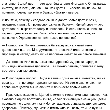
значение. Белый цвет — это цвет блага, цвет благодати. Он выражает
чистоту, нежность, любовь. Так как цветы — «посланцы неба», то
понятно, почему так много белых, «благих» цветов.
И понятно, почему к свадьбе обычно дарят белые цветы: розы,
гвоздики, каллы. В противоположность белому, чёрный цвет — это
цвет зла; он выражает злобу и ненависть. И если цветы с неба, то
чёрных цветов не может быть, ибо в высшем мире нет зла, нет
ненависти. Удовлетворяет тебя такое пояснение?
— Полностью. Но мне хотелось бы вернуться к нашей теме
целебности цветов. Мне думается, что обычай плести венки и
гирлянды и накладывать их на человека имеет то же самое значение.
— Да, этот обычай есть выражение древней мудрости народов,
помнящей понимание целебное. Так можно лечить, прилагая к телу
соответственные цветы.
— И последний вопрос. Нигде в вашем доме — ни в комнатах, ни на
веранде — я не видел срезанных цветов. Из этого заключаю, что
сорванных цветов вы не любите и признаёте только живые.
— Правильно замечено. Целебна именно живая эманация цветов. Как
сказано в одной восточной книге, «свою жизненную эманацию цветы
передают по волокнам ткани белых шариков, защищающих цитадель
здоровья». Поэтому, где можно иметь живые цветы, там не нужны