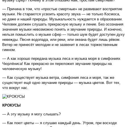
музыку сфер? Почему в этом отказано нам, простым смертным?
— Причина в том, что «простые смертные» не развивают восприятие
музыки. Не стараются усвоить красоту звука — не только Космоса,
но даже и нашей природы. Музыкальность нуждается в образовании.
Человек должен слушать прекрасную музыку и пение. Без осознания
значения музыки невозможно понять и звучание природы. И конечно,
нельзя помыслить о музыке сфер — только шум будет доступен духу
невежды. Песня водопада, или реки, или океана будет лишь рёвом.
Ветер не принесёт мелодии и не зазвенит в лесах торжественным
гимном.
— А как хорошо передана музыка леса и музыка моря в симфониях
Чюрлёниса! Как прекрасно он переложил звучание природы на
человеческую музыку!
— Как существует музыка ветра, симфония леса и моря, так же
существует ещё одно звучание природы — музыка цветов. Вот тех,
что вокруг нас.
КРОКУСЫ
— А эту музыку я могу слышать?
— Как поют цветы — я слушаю каждый день. Утром, при восходе