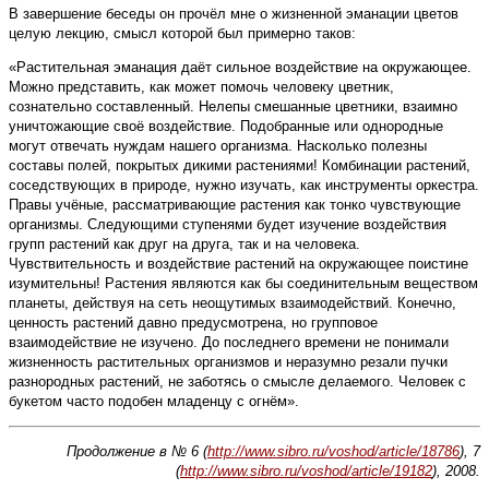
В завершение беседы он прочёл мне о жизненной эманации цветов
целую лекцию, смысл которой был примерно таков:
«Растительная эманация даёт сильное воздействие на окружающее.
Можно представить, как может помочь человеку цветник,
сознательно составленный. Нелепы смешанные цветники, взаимно
уничтожающие своё воздействие. Подобранные или однородные
могут отвечать нуждам нашего организма. Насколько полезны
составы полей, покрытых дикими растениями! Комбинации растений,
соседствующих в природе, нужно изучать, как инструменты оркестра.
Правы учёные, рассматривающие растения как тонко чувствующие
организмы. Следующими ступенями будет изучение воздействия
групп растений как друг на друга, так и на человека.
Чувствительность и воздействие растений на окружающее поистине
изумительны! Растения являются как бы соединительным веществом
планеты, действуя на сеть неощутимых взаимодействий. Конечно,
ценность растений давно предусмотрена, но групповое
взаимодействие не изучено. До последнего времени не понимали
жизненность растительных организмов и неразумно резали пучки
разнородных растений, не заботясь о смысле делаемого. Человек с
букетом часто подобен младенцу с огнём».
Продолжение в № 6 (
http://www.sibro.ru/voshod/article/18786
), 7
(
http://www.sibro.ru/voshod/article/19182
), 2008.