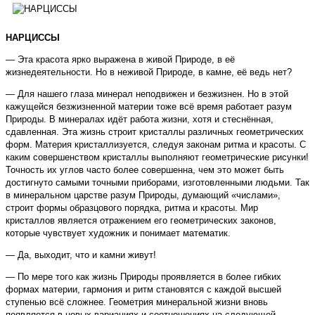
НАРЦИССЫ
— Эта красота ярко выражена в живой Природе, в её
жизнедеятельности. Но в неживой Природе, в камне, её ведь нет?
— Для нашего глаза минерал неподвижен и безжизнен. Но в этой
кажущейся безжизненной материи тоже всё время работает разум
Природы. В минералах идёт работа жизни, хотя и стеснённая,
сдавленная. Эта жизнь строит кристаллы различных геометрических
форм. Материя кристаллизуется, следуя законам ритма и красоты. С
каким совершенством кристаллы выполняют геометрические рисунки!
Точность их углов часто более совершенна, чем это может быть
достигнуто самыми точными приборами, изготовленными людьми. Так
в минеральном царстве разум Природы, думающий «числами»,
строит формы образцового порядка, ритма и красоты. Мир
кристаллов является отражением его геометрических законов,
которые чувствует художник и понимает математик.
— Да, выходит, что и камни живут!
— По мере того как жизнь Природы проявляется в более гибких
формах материи, гармония и ритм становятся с каждой высшей
ступенью всё сложнее. Геометрия минеральной жизни вновь
появляется в новых вариациях и соотношениях на следующей