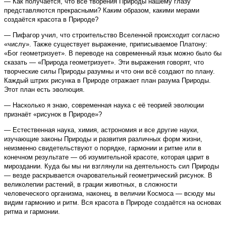
— Как получается, что все творения Природы нашему глазу
представляются прекрасными? Каким образом, какими мерами
создаётся красота в Природе?
— Пифагор учил, что строительство Вселенной происходит согласно
«числу». Также существует выражение, приписываемое Платону:
«Бог геометризует». В переводе на современный язык можно было бы
сказать — «Природа геометризует». Эти выражения говорят, что
творческие силы Природы разумны и что они всё создают по плану.
Каждый штрих рисунка в Природе отражает план разума Природы.
Этот план есть эволюция.
— Насколько я знаю, современная наука с её теорией эволюции
признаёт «рисунок в Природе»?
— Естественная наука, химия, астрономия и все другие науки,
изучающие законы Природы и развития различных форм жизни,
неизменно свидетельствуют о порядке, гармонии и ритме или в
конечном результате — об изумительной красоте, которая царит в
мироздании. Куда бы мы ни взглянули на деятельность сил Природы
— везде раскрывается очаровательный геометрический рисунок. В
великолепии растений, в грации животных, в сложности
человеческого организма, наконец, в величии Космоса — всюду мы
видим гармонию и ритм. Вся красота в Природе создаётся на основах
ритма и гармонии.