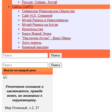
Россия, Сибирь, Алтай
Cайты СибРО
Сибирское Рериховское Общество
Сайт Н.Д. Спириной
Музей Рериха в Новосибирске
Музей Рериха на Алтае
Издательство
Книги Живой Этики
"Наследие Алтая" - Верх-Уймон
Хочу помочь
Книжный магазин
Поиск
Поиск
Мысли на каждый день
Утончение сознания и
заключается, прежде
всего, во внимании к
окружающему.
Мир Огненный, ч.2, 27