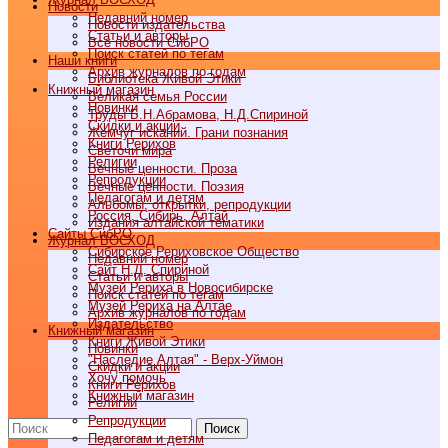
Новости
Недавний номер
Новости издательства
Статьи и авторы
Все новости СибРО
Поиск статей по тегам
Наши книги
Архив журналов по годам
Библиотека Живой Этики
Книжный магазин
Великая семья России
Новинки
Труды Б.Н.Абрамова, Н.Д.Спириной
Скидки и акции
Жемчуг исканий. Грани познания
Книги Рерихов
Светочи мира
Религии
Вечные ценности. Проза
Репродукции
Вечные ценности. Поэзия
Педагогам и детям
Альбомы, открытки, репродукции
Россия, Сибирь, Алтай
Издания алтайской тематики
Cайты СибРО
Журнал ВОСХОД
Сибирское Рериховское Общество
Недавний номер
Сайт Н.Д. Спириной
Статьи и авторы
Музей Рериха в Новосибирске
Поиск статей по тегам
Музей Рериха на Алтае
Архив журналов по годам
Издательство
Книжный магазин
Книги Живой Этики
Новинки
"Наследие Алтая" - Верх-Уймон
Скидки и акции
Хочу помочь
Книги Рерихов
Книжный магазин
Религии
Репродукции
Поиск
Педагогам и детям