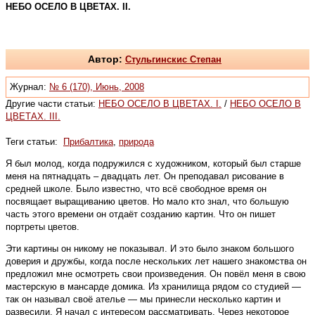
НЕБО ОСЕЛО В ЦВЕТАХ. II.
Автор:
Стульгинскиc Степан
Журнал:
№ 6 (170), Июнь, 2008
Другие части статьи:
НЕБО ОСЕЛО В ЦВЕТАХ. I.
/
НЕБО ОСЕЛО В
ЦВЕТАХ. III.
Теги статьи:
Прибалтика
,
природа
Я был молод, когда подружился с художником, который был старше
меня на пятнадцать – двадцать лет. Он преподавал рисование в
средней школе. Было известно, что всё свободное время он
посвящает выращиванию цветов. Но мало кто знал, что большую
часть этого времени он отдаёт созданию картин. Что он пишет
портреты цветов.
Эти картины он никому не показывал. И это было знаком большого
доверия и дружбы, когда после нескольких лет нашего знакомства он
предложил мне осмотреть свои произведения. Он повёл меня в свою
мастерскую в мансарде домика. Из хранилища рядом со студией —
так он называл своё ателье — мы принесли несколько картин и
развесили. Я начал с интересом рассматривать. Через некоторое