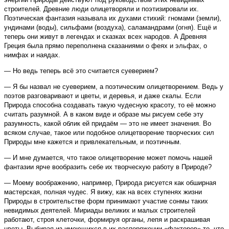
строителей. Древние люди олицетворяли и поэтизировали их.
Поэтическая фантазия называла их духами стихий: гномами (земли),
ундинами (воды), сильфами (воздуха), саламандрами (огня). Ещё и
теперь они живут в легендах и сказках всех народов. А Древняя
Греция была прямо переполнена сказаниями о феях и эльфах, о
нимфах и наядах.
— Но ведь теперь всё это считается суеверием?
— Я бы назвал не суеверием, а поэтическим олицетворением. Ведь у
поэтов разговаривают и цветы, и деревья, и даже скалы. Если
Природа способна создавать такую чудесную красоту, то её можно
считать разумной. А в каком виде и образе мы рисуем себе эту
разумность, какой облик ей придаём — это не имеет значения. Во
всяком случае, такое или подобное олицетворение творческих сил
Природы мне кажется и привлекательным, и поэтичным.
— И мне думается, что такое олицетворение может помочь нашей
фантазии ярче вообразить себе их творческую работу в Природе?
— Моему воображению, например, Природа рисуется как обширная
мастерская, полная чудес. Я вижу, как на всех ступенях жизни
Природы в строительстве форм принимают участие сонмы таких
невидимых деятелей. Мириады великих и малых строителей
работают, строя клеточки, формируя органы, лепя и раскрашивая
цветы. Выбирая из имеющихся в их распоряжении «факторов» то, что