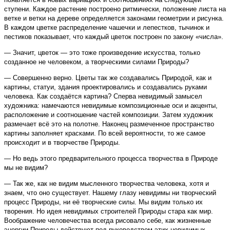
ступени. Каждое растение построено ритмически, положение листа на
ветке и ветки на дереве определяется законами геометрии и рисунка.
В каждом цветке распределение чашечки и лепестков, тычинок и
пестиков показывает, что каждый цветок построен по закону «числа».
— Значит, цветок — это тоже произведение искусства, только
созданное не человеком, а творческими силами Природы?
— Совершенно верно. Цветы так же создавались Природой, как и
картины, статуи, здания проектировались и создавались руками
человека. Как создаётся картина? Сперва невидимый замысел
художника: намечаются невидимые композиционные оси и акценты,
расположение и соотношение частей композиции. Затем художник
размечает всё это на полотне. Наконец размеченное пространство
картины заполняет красками. По всей вероятности, то же самое
происходит и в творчестве Природы.
— Но ведь этого предварительного процесса творчества в Природе
мы не видим?
— Так же, как не видим мысленного творчества человека, хотя и
знаем, что оно существует. Нашему глазу невидимы ни творческий
процесс Природы, ни её творческие силы. Мы видим только их
творения. Но идея невидимых строителей Природы стара как мир.
Воображение человечества всегда рисовало себе, как жизненные
энергии Природы действуют под руководством этих невидимых