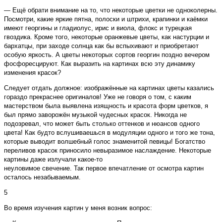
— Ещё обрати внимание на то, что некоторые цветки не одноколерны.
Посмотри, какие яркие пятна, полоски и штрихи, крапинки и каёмки
имеют георгины и гладиолус, ирис и виола, флокс и турецкая
гвоздика. Кроме того, некоторые оранжевые цветы, как настурции и
бархатцы, при заходе солнца как бы вспыхивают и приобретают
особую яркость. А цветы некоторых сортов георгин поздно вечером
фосфоресцируют. Как выразить на картинах всю эту динамику
изменения красок?
Следует отдать должное: изображённые на картинах цветы казались
гораздо прекраснее оригиналов! Уже не говоря о том, с каким
мастерством была выявлена изящность и красота форм цветков, я
был прямо заворожён музыкой чудесных красок. Никогда не
подозревал, что может быть столько оттенков и нюансов одного
цвета! Как будто вслушиваешься в модуляции одного и того же тона,
которые выводит волшебный голос знаменитой певицы! Богатство
переливов красок приносило невыразимое наслаждение. Некоторые
картины даже излучали какое-то
неуловимое свечение. Так первое впечатление от осмотра картин
осталось незабываемым.
5
Во время изучения картин у меня возник вопрос: