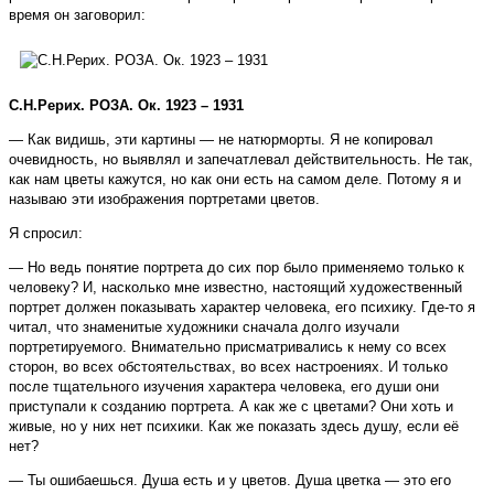
время он заговорил:
С.Н.Рерих. РОЗА. Ок. 1923 – 1931
— Как видишь, эти картины — не натюрморты. Я не копировал
очевидность, но выявлял и запечатлевал действительность. Не так,
как нам цветы кажутся, но как они есть на самом деле. Потому я и
называю эти изображения портретами цветов.
Я спросил:
— Но ведь понятие портрета до сих пор было применяемо только к
человеку? И, насколько мне известно, настоящий художественный
портрет должен показывать характер человека, его психику. Где-то я
читал, что знаменитые художники сначала долго изучали
портретируемого. Внимательно присматривались к нему со всех
сторон, во всех обстоятельствах, во всех настроениях. И только
после тщательного изучения характера человека, его души они
приступали к созданию портрета. А как же с цветами? Они хоть и
живые, но у них нет психики. Как же показать здесь душу, если её
нет?
— Ты ошибаешься. Душа есть и у цветов. Душа цветка — это его