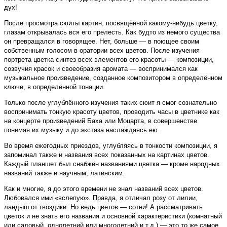
дух!
После просмотра сюиты картин, посвящённой какому-нибудь цветку,
глазам открывалась вся его прелесть. Как будто из немого существа
он превращался в говорящее. Нет, больше — в поющее своим
собственным голосом в оратории всех цветов. После изучения
портрета цветка синтез всех элементов его красоты — композиции,
созвучия красок и своеобразия аромата — воспринимался как
музыкальное произведение, созданное композитором в определённом
ключе, в определённой тонации.
Только после углублённого изучения таких сюит я смог сознательно
воспринимать тонкую красоту цветов, проводить часы в цветнике как
на концерте произведений Баха или Моцарта, в совершенстве
понимая их музыку и до экстаза наслаждаясь ею.
Во время ежегодных приездов, углубляясь в тонкости композиции, я
запоминал также и названия всех показанных на картинах цветов.
Каждый планшет был снабжён названиями цветка — кроме народных
названий также и научным, латинским.
Как и многие, я до этого времени не знал названий всех цветов.
Любовался ими «вслепую». Правда, я отличал розу от лилии,
ландыш от гвоздики. Но ведь цветов — сотни! А рассматривать
цветок и не знать его названия и основной характеристики (комнатный
или садовый, однолетний или многолетний и т.д.) — это то же самое,