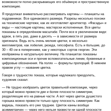
возможности полно раскрывающих его объёмную и пространственную
композицию.
Я продолжал внимательно рассматривать картины — планшеты на
подрамниках. Все одинакового размера. Разрезы несколько похожи
на технические чертежи, как их изготовляет архитектор. «Фасады» и
виды — настоящие картины, мастерски исполненные. Все цветы
показаны в определённом масштабе. Почти все в увеличенном виде:
вдвое, в пять раз, даже в десять — в зависимости от размера
оригинала. Ведь есть очень мелкие цветки, в несколько
миллиметров, как лобелия, резеда, гипсофила. Есть и большие, до
30 – 40 см в поперечнике, как у некоторых сортов георгин. Эти
изображены в натуральную величину. На планшетах показаны
композиционные оси и прочие вспомогательные линии, буквенные и
цифровые обозначения. На полях — формулы пропорций. В нижнем
правом углу — название цветка.
Говоря о трудностях показа, которые надлежало преодолеть,
художник сказал:
— Не трудно изобразить цветок правильной композиции, через
который можно провести две и более плоскости симметрии,
разделяющие его на равные части. А вот через цветок душистого
горошка можно провести только одну плоскость симметрии. Как
видишь, показать его уже труднее. Цветок канны вообще
асимметричен — через него нельзя провести ни одной плоскости