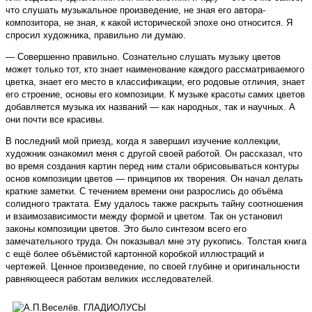
что слушать музыкальное произведение, не зная его автора-
композитора, не зная, к какой исторической эпохе оно относится. Я
спросил художника, правильно ли думаю.
— Совершенно правильно. Сознательно слушать музыку цветов
может только тот, кто знает наименование каждого рассматриваемого
цветка, знает его место в классификации, его родовые отличия, знает
его строение, основы его композиции. К музыке красоты самих цветов
добавляется музыка их названий — как народных, так и научных. А
они почти все красивы.
В последний мой приезд, когда я завершил изучение коллекции,
художник ознакомил меня с другой своей работой. Он рассказал, что
во время создания картин перед ним стали обрисовываться контуры
основ композиции цветов — принципов их творения. Он начал делать
краткие заметки. С течением времени они разрослись до объёма
солидного трактата. Ему удалось также раскрыть тайну соотношения
и взаимозависимости между формой и цветом. Так он установил
законы композиции цветов. Это было синтезом всего его
замечательного труда. Он показывал мне эту рукопись. Толстая книга
с ещё более объёмистой картонной коробкой иллюстраций и
чертежей. Ценное произведение, по своей глубине и оригинальности
равняющееся работам великих исследователей.