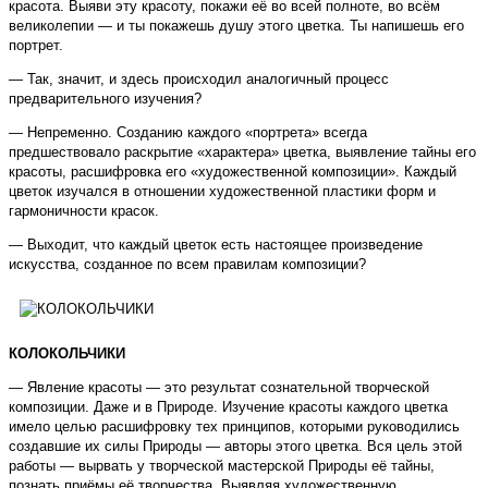
красота. Выяви эту красоту, покажи её во всей полноте, во всём
великолепии — и ты покажешь душу этого цветка. Ты напишешь его
портрет.
— Так, значит, и здесь происходил аналогичный процесс
предварительного изучения?
— Непременно. Созданию каждого «портрета» всегда
предшествовало раскрытие «характера» цветка, выявление тайны его
красоты, расшифровка его «художественной композиции». Каждый
цветок изучался в отношении художественной пластики форм и
гармоничности красок.
— Выходит, что каждый цветок есть настоящее произведение
искусства, созданное по всем правилам композиции?
КОЛОКОЛЬЧИКИ
— Явление красоты — это результат сознательной творческой
композиции. Даже и в Природе. Изучение красоты каждого цветка
имело целью расшифровку тех принципов, которыми руководились
создавшие их силы Природы — авторы этого цветка. Вся цель этой
работы — вырвать у творческой мастерской Природы её тайны,
познать приёмы её творчества. Выявляя художественную