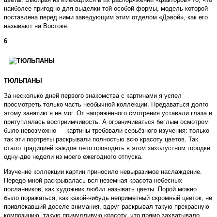
наиболее пригодно для выделки той особой формы, модель которой
поставлена перед ними заведующим этим отделом «Дэвой», как его
называют на Востоке.
6
ТЮЛЬПАНЫ
За несколько дней первого знакомства с картинами я успел
просмотреть только часть необычной коллекции. Предаваться долго
этому занятию я не мог. От напряжённого смотрения уставали глаза и
притуплялась восприимчивость. А ограничиваться беглым осмотром
было невозможно — картины требовали серьёзного изучения: только
так эти портреты раскрывали полностью всю красоту цветов. Так
стало традицией каждое лето проводить в этом захолустном городке
одну-две недели из моего ежегодного отпуска.
Изучение коллекции картин приносило невыразимое наслаждение.
Передо мной раскрывалась вся неземная красота небесных
посланников, как художник любил называть цветы. Порой можно
было поражаться, как какой-нибудь неприметный скромный цветок, не
привлекавший доселе внимания, вдруг раскрывал такую прекрасную
композицию, такую причудливую красоту, что прямо захватывало