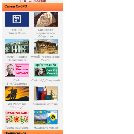
Н.Д. Спириной
Сайты СибРО
Учение
Сибирское
Живой Этики
Рериховское
Общество
Музей Рериха
Музей Рериха Верх-
Новосибирск
Уймон
Сайт
Сайт Н.Д.Спириной
Б.Н.Абрамова
ИЦ Россазия
Книжный магазин
"Восход"
Город мастеров
Наследие Алтая
Подписаться