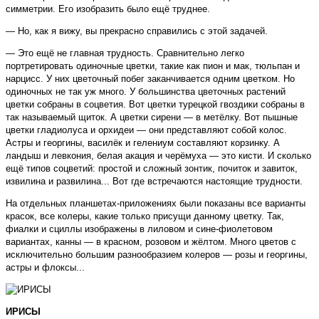
симметрии. Его изобразить было ещё труднее.
— Но, как я вижу, вы прекрасно справились с этой задачей.
— Это ещё не главная трудность. Сравнительно легко
портретировать одиночные цветки, такие как пион и мак, тюльпан и
нарцисс. У них цветочный побег заканчивается одним цветком. Но
одиночных не так уж много. У большинства цветочных растений
цветки собраны в соцветия. Вот цветки турецкой гвоздики собраны в
так называемый щиток. А цветки сирени — в метёлку. Вот пышные
цветки гладиолуса и орхидеи — они представляют собой колос.
Астры и георгины, василёк и гелениум составляют корзинку. А
ландыш и левкония, белая акация и черёмуха — это кисти. И сколько
ещё типов соцветий: простой и сложный зонтик, почиток и завиток,
извилина и развилина... Вот где встречаются настоящие трудности.
На отдельных планшетах-приложениях были показаны все варианты
красок, все колеры, какие только присущи данному цветку. Так,
фиалки и сциллы изображены в лиловом и сине-фиолетовом
вариантах, канны — в красном, розовом и жёлтом. Много цветов с
исключительно большим разнообразием колеров — розы и георгины,
астры и флоксы...
ИРИСЫ