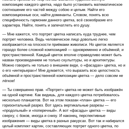
композицию каждого цветка, надо было установить математическое
соотношение его частей между собою и целым. Найти его
композиционные оси, найти доминанты. Словом, понять всю
специфичность гармонии данного цветка, всё своеобразие его
характера. Найти, понять и запечатлеть его душу.
— Мне кажется, что портрет цветка написать куда труднее, чем
портрет человека. Ведь человеческое лицо довольно легко
изображается на плоскости приёмами живописи. Но цветок является
гораздо более сложной композицией — одновременно и объёмной, и
пространственной. Каждый цветок вполне справедливо может быть
назван произведением не только скульптуры, но и архитектуры.
Можно говорить не только о внешнем виде, о «фасадах» цветка, но и
о его «интерьерах»! Мне думается, что выразить всю целостность
объёмной и пространственной композиции цветка — дело совсем не
лёгкое!
— Ты совершенно прав. «Портрет» цветка не может быть изображён
на одной картине. Как видишь, для каждого цветка потребовалось
несколько планшетов. Вот на этом показан «план» цветка — его
горизонтальный разрез. Вот здесь вертикальные разрезы —
«продольный» и «поперечный». А вот «фасады» цветка — виды
сверху, с боков, иногда и снизу. И наконец, перспективные
изображения — виды цветка в разных ракурсах. Вот так и набирался
целый комплект картин, составляющих портрет одного цветка, по