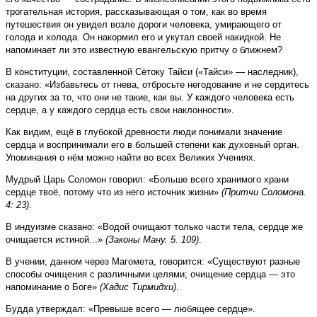
трогательная история, рассказывающая о том, как во время
путешествия он увидел возле дороги человека, умирающего от
голода и холода. Он накормил его и укутал своей накидкой. Не
напоминает ли это извест­ную евангельскую притчу о ближнем?
В конституции, составленной Сётоку Тайси («Тайси» — наследник),
сказано: «Избавьтесь от гнева, отбросьте негодование и не сердитесь
на других за то, что они не такие, как вы. У каждого человека есть
сердце, а у каждого сердца есть свои наклонности».
Как видим, ещё в глубокой древности люди понимали значение
сердца и воспринимали его в большей степени как духовный орган.
Упоминания о нём можно найти во всех Великих Учениях.
Мудрый Царь Соломон говорил: «Больше всего хранимого храни
сердце твоё, потому что из него источник жизни»
(Притчи Соломона.
4: 23)
.
В индуизме сказано: «Водой очищают только части тела, сердце же
очищается истиной...»
(Законы Ману. 5. 109)
.
В учении, данном через Магомета, говорится: «Существуют разные
способы очищения с различными целями; очищение сердца — это
напоминание о Боге»
(Хадис Тирмидхи)
.
Будда утверждал: «Превыше всего — любящее сердце».