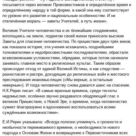
посылается через великих Провозвестников в определённое время и
определённому народу в той форме, в какой она ему соответствует
по уровню его развития и национальным особенностям. И не
отвлечённая мораль — заветы Учителей, а путь жизни».
Великие Учителя человечества и их ближайшие сподвижники,
воплощаясь на земле, подвигом своей жизни приносили высокие
Заветы для спасения человечества. По прошествии двух-трёх веков,
как показала история, эти учения искажались позднейшими
толкователями и недобросовестными последователями, обрастали
всевозможными условностями, обрядами, которые потом начинали
занимать главное место в религиозных культах. Таким образом
происходил отход от единой Великой Истины, и как следствие —
разногласия и распри, доходящие до религиозных войн и жестокого
преследования инакомыслящих («Мы верные, а остальные
неверные»). И тогда человечеству снова давался шанс на спасение.
Н.К.Рерих писал: «В самые мрачные времена, среди тесноты
недомыслия, особенно звучно раздавался ободряющий глас о
великом Пришествии, о Новой Эре, о времени, когда человечество
сумеет благоразумно и вдохновенно воспользоваться всеми
суждёнными возможностями».
Е.И.Рерих указывала: «Всегда полезно упомянуть о грозности и
необычности переживаемого времени, о необходимости нового
подхода к Основам Жизни и возвращению к Первоисточникам всех