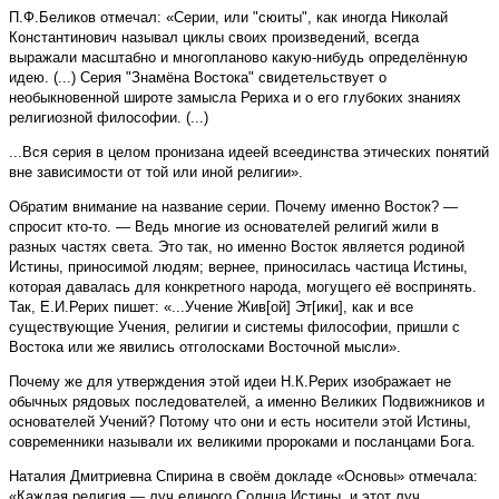
П.Ф.Беликов отмечал: «Серии, или "сюиты", как иногда Николай
Константинович называл циклы своих произведений, всегда
выражали масштабно и многопланово какую-нибудь определённую
идею. (...) Серия "Знамёна Востока" свидетельствует о
необыкновенной широте замысла Рериха и о его глубоких знаниях
религиозной философии. (...)
...Вся серия в целом пронизана идеей всеединства этических понятий
вне зависимости от той или иной религии».
Обратим внимание на название серии. Почему именно Восток? —
спросит кто-то. — Ведь многие из основателей религий жили в
разных частях света. Это так, но именно Восток является родиной
Истины, приносимой людям; вернее, приносилась частица Истины,
которая давалась для конкретного народа, могущего её воспринять.
Так, Е.И.Рерих пишет: «...Учение Жив[ой] Эт[ики], как и все
существующие Учения, религии и системы философии, пришли с
Востока или же явились отголосками Восточной мысли».
Почему же для утверждения этой идеи Н.К.Рерих изображает не
обычных рядовых последователей, а именно Великих Подвижников и
основателей Учений? Потому что они и есть носители этой Истины,
современники называли их великими пророками и посланцами Бога.
Наталия Дмитриевна Спирина в своём докладе «Основы» отмечала:
«Каждая религия — луч единого Солнца Истины, и этот луч