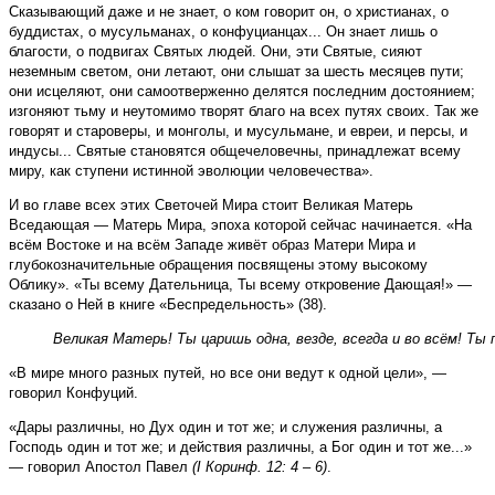
Сказывающий даже и не знает, о ком говорит он, о христианах, о
буддистах, о мусульманах, о конфуцианцах... Он знает лишь о
благости, о подвигах Святых людей. Они, эти Святые, сияют
неземным светом, они летают, они слышат за шесть месяцев пути;
они исцеляют, они самоотверженно делятся последним достоянием;
изгоняют тьму и неутомимо творят благо на всех путях своих. Так же
говорят и староверы, и монголы, и мусульмане, и евреи, и персы, и
индусы... Святые становятся общечеловечны, принадлежат всему
миру, как ступени истинной эволюции человечества».
И во главе всех этих Светочей Мира стоит Великая Матерь
Вседающая — Матерь Мира, эпоха которой сейчас начинается. «На
всём Востоке и на всём Западе живёт образ Матери Мира и
глубокозначительные обращения посвящены этому высокому
Облику». «Ты всему Дательница, Ты всему откровение Дающая!» —
сказано о Ней в книге «Беспредельность» (38).
Великая Матерь! Ты царишь одна, везде, всегда и во всём! 
«В мире много разных путей, но все они ведут к одной цели», —
говорил Конфуций.
«Дары различны, но Дух один и тот же; и служения различны, а
Господь один и тот же; и действия различны, а Бог один и тот же...»
— говорил Апостол Павел
(I Коринф. 12: 4 – 6)
.