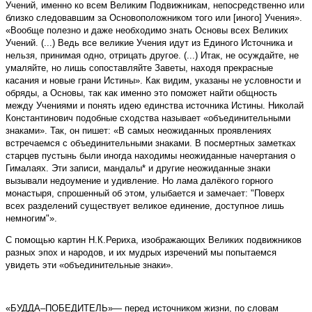
Учений, именно ко всем Великим Подвижникам, непосредственно или
близко следовавшим за Основоположником того или [иного] Учения».
«Вообще полезно и даже необходимо знать Основы всех Великих
Учений. (...) Ведь все великие Учения идут из Единого Источника и
нельзя, принимая одно, отрицать другое. (...) Итак, не осуждайте, не
умаляйте, но лишь сопоставляйте Заветы, находя прекрасные
касания и новые грани Истины». Как видим, указаны не условности и
обряды, а Основы, так как именно это поможет найти общность
между Учениями и понять идею единства источника Истины. Николай
Константинович подобные сходства называет «объединительными
знаками». Так, он пишет: «В самых неожиданных проявлениях
встречаемся с объединительными знаками. В посмертных заметках
старцев пустынь были иногда находимы неожиданные начертания о
Гималаях. Эти записи, мандалы* и другие неожиданные знаки
вызывали недоумение и удивление. Но лама далёкого горного
монастыря, спрошенный об этом, улыбается и замечает: "Поверх
всех разделений существует великое единение, доступное лишь
немногим"».
С помощью картин Н.К.Рериха, изображающих Великих подвижников
разных эпох и народов, и их мудрых изречений мы попытаемся
увидеть эти «объединительные знаки».
«БУДДА–ПОБЕДИТЕЛЬ»— перед источником жизни, по словам