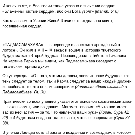
И конечно же, в Евангелии также указано о значении сердца:
«Блаженны чистые сердцем, ибо они Бога узрят»
(Матф. 5: 8)
.
Как мы знаем, в Учении Живой Этики есть отдельная книга,
посвящённая сердцу.
«ПАДМАСАМБХАВА» — в переводе с санскрита «рождённый в
лотосе». Он жил в VIII – IX веках и вошёл в историю тибетского
буддизма как «Второй Будда». Проповедовал в Тибете и Гималаях.
На картине Рериха мы видим, как Падмасамбхава беседует с
гигантским горным духом.
Он утверждал: «От того, что мы делаем, зависит наше будущее; как
тень следует за телом, так и Карма следует за нами; каждый должен
испробовать то, что он сам совершил»
(Золотые чётки сказаний о
Падмасамбхаве. Гл. IX)
.
Практически во всех учениях указан этот основной космический закон
— закон кармы, или воздаяния. Магомет говорил: «А что постигает
вас из несчастия — за то, что навлекли ваши руки»
(Коран. Сура 42:
29)
. «И будет вам воздано только за то, что вы совершали»
(Сура 37:
38)
.
В учении Лао-цзы есть «Трактат о воздаянии и возмездии», в котором