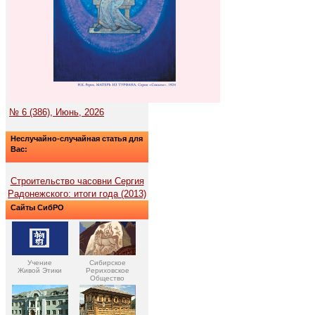
№ 6 (386), Июнь, 2026
Неслучайно-случайная статья для
Вас:
Строительство часовни Сергия
Радонежского: итоги года (2013)
Сайты СибРО
Учение
Сибирское
Живой Этики
Рериховское
Общество