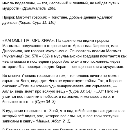
мысль подавлены, — тот, беспечный и ленивый, не найдёт пути к
мудрости»
(Дхаммапада. 280)
.
Пророк Магомет говорил: «Поистине, добрые дея­ния удаляют
дурные»
(Коран. Сура 11: 116)
.
«МАГОМЕТ НА ГОРЕ ХИРА». На картине мы видим пророка
Магомета, получающего откровение от Архангела Гавриила, или
Джабраила, как говорят мусульмане. Основатель ислама Магомет
(Мухаммед) (ок. 570 – 632) в мусульманской традиции почитается как
«величайший и последний пророк Аллаха» и его посланник, через
которого был передан людям Коран — священная книга мусульман.
Во многих Учениях говорится о том, что человек ничего не может
скрыть от Бога, ведь для Него не существует тайны. Так, в Коране
сказано: «Если вы что-нибудь обнаруживаете или скрываете, —
Аллах ведь знает про всякую вещь»
(Сура 33: 54)
. «...От Него не
утаится вес пылинки в небесах и на земле, и меньшее этого, и
большее этого...»
(Сура 34: 3)
.
В иудаизме говорится: «...Знай, что над тобой всегда находится глаз,
который всё видит, ухо, которое всё слышит, и все твои поступки
записаны в книгу»
(Мишна, Абот 2. 1)
.