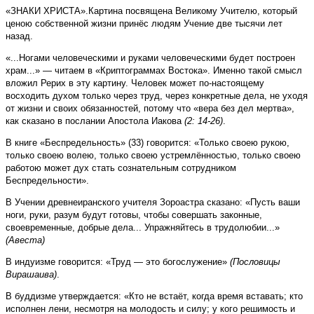
«ЗНАКИ ХРИСТА».Картина посвящена Великому Учителю, который
ценою собственной жизни принёс людям Учение две тысячи лет
назад.
«...Ногами человеческими и руками человеческими будет построен
храм...» — читаем в «Криптограммах Востока». Именно такой смысл
вложил Рерих в эту картину. Человек может по-настоящему
восходить духом только через труд, через конкретные дела, не уходя
от жизни и своих обязанностей, потому что «вера без дел мертва»,
как сказано в послании Апостола Иакова
(2: 14-26)
.
В книге «Беспредельность» (33) говорится: «Только своею рукою,
только своею волею, только своею устремлённостью, только своею
работою может дух стать сознательным сотрудником
Беспредельности».
В Учении древнеиранского учителя Зороастра сказано: «Пусть ваши
ноги, руки, разум будут готовы, чтобы совершать законные,
своевременные, добрые дела... Упражняйтесь в трудолюбии...»
(Авеста)
В индуизме говорится: «Труд — это богослужение»
(Пословицы
Вирашаива)
.
В буддизме утверждается: «Кто не встаёт, когда время вставать; кто
исполнен лени, несмотря на молодость и силу; у кого решимость и