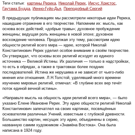
Теги статьи:
картины Рериха
,
Николай Рерих
,
Иисус Христос
,
Гаутама Будда
,
Иенно-Гуйо-Дья
,
Преподобный Сергий
В предыдущих публикациях мы рассмотрели некоторые идеи Рериха,
нашедшие отражение в его творчестве. Напомним их: мысль, как
основа всех действий; «добрые травы»; духовное пробуждение
женщины; ведущая роль женщины в новой эпохе; духовное
восхождение человека. Продолжая эту тему, рассмотрим идею
общности религий всего мира — идею, которой Николай
Константинович Рерих уделил особое внимание в своём творчестве.
Он утверждал, что основы всех религий исходят из единого
источника — Великой Истины. Их различия — только в надстройках,
то есть в обрядах, а также в трактовках более поздних
последователей. Истина же нерушима и не зависит от чьего-либо
мнения или отношения. Л.Н.Толстой, уделявший много времени
изучению мировых религий, отмечал: «В глубине всех вер течёт
поток единой вечной истины».
«Направьте мысль на общность идеи религий всего мира», — было
указано Елене Ивановне Рерих. Эту идею общности религий Николай
Константинович запечатлел на своих картинах, посвящённых
основателям различных Учений, известным с глубокой древности.
Большинство картин, несущих эту идею, объ­единены в серию,
названную самим художником «Знамёна Востока». Она была
написана в 1924 году.