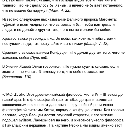
В Евангелии также сказано, что Господь видит всё и «нет ничего
тайного, что не сделалось бы явным, и ничего не бывает потаённого,
что не вышло бы наружу»
(Марк. 4: 22)
.
Известно следующее высказывание Великого пророка Магомета:
«Делайте всем людям то, что вы желали бы, чтобы вам делали
люди; и не делайте другим того, чего вы не желали бы себе».
Христос также утверждал: «...Во всём, как хотите, чтобы с вами
поступали люди, так поступайте и вы с ними»
(Матф. 7: 12)
.
Сравним с высказыванием Конфуция: «Не делай другим того, чего не
желаешь себе»
(Лунь юй)
.
В Учении Живой Этики говорится: «Не нужно судить сложно, если
знаете — не желать ближнему того, что себе не желаете»
(Братство. 110)
.
«ЛАО-ЦЗЫ». Этот древнекитайский философ жил в IV – III веках до
нашей эры. Его философский трактат «Дао дэ цзин» является
каноническим сочинением даосизма — крупнейшей религиозно-
философ­ской системы Китая, наряду с конфуцианством. Как говорит
легенда, когда Лао-цзы достиг глубокой старости, к его хижине
подошёл буйвол. Лао-цзы сел на него, и животное унесло философа
к Гималайским вершинам. На картине Рериха мы видим именно этот