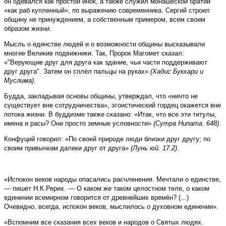
он одевался как простой инок, а также служил монашеской братии
«как раб купленный», по выражению современника. Сергий строил
общину не принуждением, а собственным примером, всем своим
образом жизни.
Мысль о единстве людей и о возможности общины высказывали
многие Великие подвижники. Так, Пророк Магомет сказал:
«"Верующие друг для друга как здание, чьи части поддерживают
друг друга". Затем он сплёл пальцы на руках»
(Хадис Букхари и
Муслима)
.
Будда, закладывая основы общины, утверждал, что «ничто не
существует вне сотрудничества», эгоистический гордец окажется вне
потока жизни. В буддизме также сказано: «Итак, что все эти титулы,
имена и расы? Они просто земные условности»
(Сутра Нипата. 648)
.
Конфуций говорил: «По своей природе люди близки друг другу; по
своим привычкам далеки друг от друга»
(Лунь юй. 17.2)
.
«Испокон веков народы опасались расчленения. Мечтали о единстве,
— пишет Н.К.Рерих. — О каком же таком целостном теле, о каком
единении всемирном говорится от древнейших времён? (...)
Очевидно, всегда, испокон веков, мыслилось о духовном единении».
«Вспомним все сказания всех веков и народов о Святых людях.