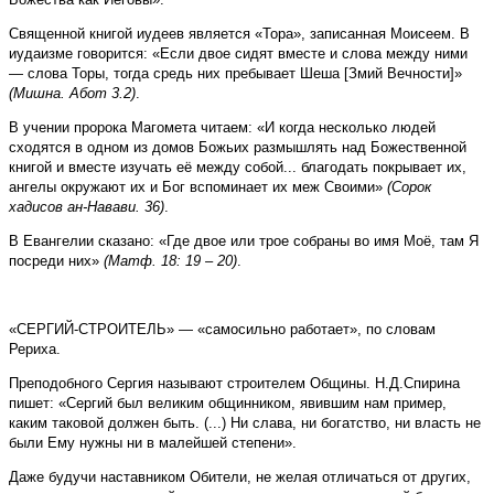
Священной книгой иудеев является «Тора», записанная Моисеем. В
иудаизме говорится: «Если двое сидят вместе и слова между ними
— слова Торы, то­гда средь них пребывает Шеша [Змий Вечности]»
(Мишна. Абот 3.2)
.
В учении пророка Магомета читаем: «И когда несколько людей
сходятся в одном из домов Божьих размышлять над Божественной
книгой и вместе изучать её между собой... благодать покрывает их,
ангелы окружают их и Бог вспоминает их меж Своими»
(Сорок
хадисов ан-Навави. 36)
.
В Евангелии сказано: «Где двое или трое собраны во имя Моё, там Я
посреди них»
(Матф. 18: 19 – 20)
.
«СЕРГИЙ-СТРОИТЕЛЬ» — «самосильно работает», по словам
Рериха.
Преподобного Сергия называют строителем Общины. Н.Д.Спирина
пишет: «Сергий был великим общинником, явившим нам пример,
каким таковой должен быть. (...) Ни слава, ни богатство, ни власть не
были Ему нужны ни в малейшей степени».
Даже будучи наставником Обители, не желая отличаться от других,