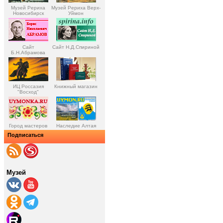
Музей Рериха
Музей Рериха Верх-
Новосибирск
Уймон
Сайт
Сайт Н.Д.Спириной
Б.Н.Абрамова
ИЦ Россазия
Книжный магазин
"Восход"
Город мастеров
Наследие Алтая
Подписаться
Музей