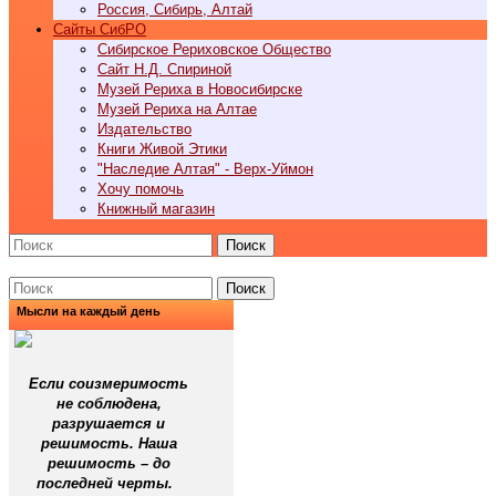
Россия, Сибирь, Алтай
Cайты СибРО
Сибирское Рериховское Общество
Сайт Н.Д. Спириной
Музей Рериха в Новосибирске
Музей Рериха на Алтае
Издательство
Книги Живой Этики
"Наследие Алтая" - Верх-Уймон
Хочу помочь
Книжный магазин
Поиск
Поиск
Мысли на каждый день
Если соизмеримость
не соблюдена,
разрушается и
решимость. Наша
решимость – до
последней черты.