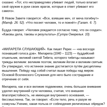
сказано: «Тот, кто несправедливо убивает людей, только влагает
своё оружие в руки своих врагов, которые в ответ убивают его
самого».
В Новом Завете говорится: «Все, взявшие меч, от меча погибнут»
(Матф. 26: 52)
. «Что посеет человек, то и пожнёт»
(Галат. 6: 7)
.
Будда говорил: «Человек рождается согласно тому, что он создал».
«Каковы дела, таковы и результаты»
(Сутра Ожерелья. 10)
.
«МИЛАРЕПА СЛУШАЮЩИЙ». Как пишет Рерих — «на восходе
познавший голоса дэв». Миларепа (1040 – 1123) — буддийский
отшельник, великий святой Тибета, которого тибетцы называют
трижды великим: великим поэтом, великим йогом и великим святым.
Он утверждал, что истинное знание достигается путём дисциплины
мышления. Победу над собой считал выше победы над миром.
Основой Вселенского Служения для него было сострадание и
отречение от себя.
Миларепа, как и все великие подвижники, очень большое внимание
уделял внутренней сути человека, считая, что внешняя
благопристойность, не имеющая внутреннего основания, —
бессмысленна. Так, он говорил: «Если тело, речь и разум не
созвучны Учению, какая польза от соблюдения религиозных обрядов?