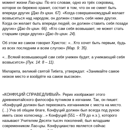
момент жизни Лао-цзы. По его словам, одно из трёх сокровищ,
которое он бережно хранит, состоит в том, что он не смеет быть
впереди других
(Дао дэ цзин. 67)
. «Когда совершенномудрый желает
возвыситься над народом, он должен ставить себя ниже других.
Когда он желает быть впереди людей, он должен ставить себя позади
других»
(Дао дэ цзин. 66)
. «Кто сам себя возвышает, не может стать
старшим среди других»
(Дао дэ цзин. 24)
.
Об этом же самом говорил Христос: «...Кто хочет быть первым, будь
из всех последним и всем слугою»
(Мар. 9: 35)
.
«...Всякий возвышающий сам себя унижен будет, а унижающий себя
возвысится»
(Лук. 14: 8 – 11)
.
Миларепа, великий святой Тибета, утверждал: «Занимайте самое
низкое место и взойдёте на самое высокое».
«КОНФУЦИЙ СПРАВЕДЛИВЫЙ». Рерих изображает этого
древнекитайского философа путником в изгнании. Так, он пишет:
«Конфуций должен был переезжать изгнанником с места на место.
(...) Уча об общем благе, Конфуций должен был всегда под рукою
иметь свою колесницу...» Конфуций (551 – 479 до н.э.), которого
называют Учителем Десяти тысяч поколений, был младшим
современником Лао-цзы. Конфуцианство является сейчас