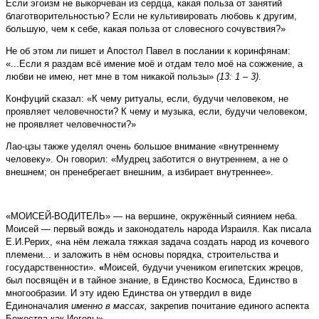
Если эгоизм не выкорчеван из сердца, какая польза от занятий
благотворительностью? Если не культивировать любовь к другим,
большую, чем к себе, какая польза от словесного сочувствия?»
Не об этом ли пишет и Апостол Павел в послании к коринфянам:
«...Если я раздам всё имение моё и отдам тело моё на сожжение, а
любви не имею, нет мне в том никакой пользы»
(13: 1 – 3)
.
Конфуций сказал: «К чему ритуалы, если, будучи человеком, не
проявляет человечности? К чему и музыка, если, будучи человеком,
не проявляет человечности?»
Лао-цзы также уделял очень большое внимание «внутреннему
человеку». Он говорил: «Мудрец заботится о внутреннем, а не о
внешнем; он пренебрегает внешним, а избирает внутреннее».
«МОИСЕЙ-ВОДИТЕЛЬ» — на вершине, окружённый сиянием неба.
Моисей — первый вождь и законодатель народа Израиля. Как писала
Е.И.Рерих, «на нём лежала тяжкая задача создать народ из кочевого
племени... и заложить в нём основы порядка, строительства и
государственности».
«
Моисей, будучи учеником египетских жрецов,
был посвящён и в тайное знание, в Единство Космоса, Единство в
многообразии. И эту идею Единства он утвердил в виде
Единоначалия
именно в массах,
закрепив почитание единого аспекта
Божества как Иеговы».