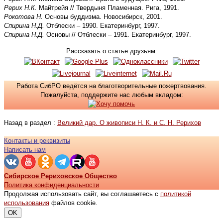
Рерих Н.К.
Майтрейя // Твердыня Пламенная. Рига, 1991.
Рокотова Н.
Основы буддизма. Новосибирск, 2001.
Спирина Н.Д.
Отблески – 1990. Екатеринбург, 1997.
Спирина Н.Д.
Основы // Отблески – 1991. Екатеринбург, 1997.
Рассказать о статье друзьям:
Работа СибРО ведётся на благотворительные пожертвования.
Пожалуйста, поддержите нас любым вкладом:
Назад в раздел :
Великий дар. О живописи Н. К. и С. Н. Рерихов
Контакты и реквизиты
Написать нам
Сибирское Рериховское Общество
Политика конфиденциальности
Продолжая использовать сайт, вы соглашаетесь с
политикой
использования
файлов cookie.
OK