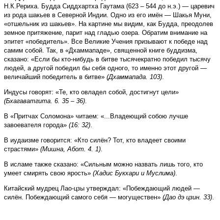
Н.К.Рериха. Будда Сиддхартха Гаутама (623 – 544 до н.э.) — царевич
из рода шакьев в Северной Индии. Одно из его имён — Шакья Муни,
«отшельник из шакьев». На картине мы видим, как Будда, преодолев
земное притяжение, парит над гладью озера. Обратим внимание на
эпитет «победитель». Все Великие Учения призывают к победе над
самим собой. Так, в «Дхаммападе», священной книге буддизма,
сказано: «Если бы кто-нибудь в битве тысячекратно победил тысячу
людей, а другой победил бы себя одного, то именно этот другой —
величайший победитель в битве»
(Дхаммапада. 103)
.
Индусы говорят: «Те, кто овладел собой, достигнут цели»
(Бхагаватгита. 6. 35 – 36)
.
В «Притчах Соломона» читаем: «...Владеющий собою лучше
завоевателя города»
(16: 32)
.
В иудаизме говорится: «Кто силён? Тот, кто владеет своими
страстями»
(Мишна, Абот. 4. 1)
.
В исламе также сказано: «Сильным можно назвать лишь того, кто
умеет смирять свою ярость»
(Хадис Букхари и Муслима)
.
Китайский мудрец Лао-цзы утверждал: «Побеждающий людей —
силён. Побеждающий самого се­бя — могуществен»
(Дао дэ цзин. 33)
.