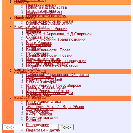
Новости
Недавний номер
Новости издательства
Статьи и авторы
Все новости СибРО
Поиск статей по тегам
Наши книги
Архив журналов по годам
Библиотека Живой Этики
Книжный магазин
Великая семья России
Новинки
Труды Б.Н.Абрамова, Н.Д.Спириной
Скидки и акции
Жемчуг исканий. Грани познания
Книги Рерихов
Светочи мира
Религии
Вечные ценности. Проза
Репродукции
Вечные ценности. Поэзия
Педагогам и детям
Альбомы, открытки, репродукции
Россия, Сибирь, Алтай
Издания алтайской тематики
Cайты СибРО
Журнал ВОСХОД
Сибирское Рериховское Общество
Недавний номер
Сайт Н.Д. Спириной
Статьи и авторы
Музей Рериха в Новосибирске
Поиск статей по тегам
Музей Рериха на Алтае
Архив журналов по годам
Издательство
Книжный магазин
Книги Живой Этики
Новинки
"Наследие Алтая" - Верх-Уймон
Скидки и акции
Хочу помочь
Книги Рерихов
Книжный магазин
Религии
Репродукции
Поиск
Педагогам и детям