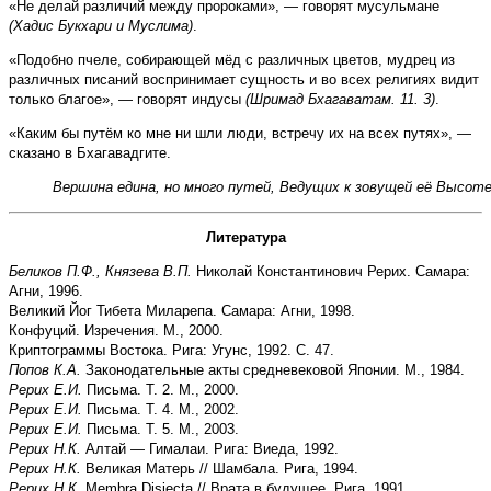
«Не делай различий между пророками», — говорят мусульмане
(Хадис Букхари и Муслима)
.
«Подобно пчеле, собирающей мёд с различных цветов, мудрец из
различных писаний воспринимает сущность и во всех религиях видит
только благое», — говорят индусы
(Шримад Бхагаватам. 11. 3)
.
«Каким бы путём ко мне ни шли люди, встречу их на всех путях», —
сказано в Бхагавадгите.
Литература
Беликов П.Ф., Князева В.П.
Николай Константинович
Рерих. Самара:
Агни, 1996.
Великий Йог Тибета Миларепа. Самара: Агни, 1998.
Конфуций. Изречения. М., 2000.
Криптограммы Востока. Рига: Угунс, 1992. С. 47.
Попов К.А.
Законодательные акты средневековой Японии. М., 1984.
Рерих Е.И.
Письма. Т. 2. М., 2000.
Рерих Е.И.
Письма. Т. 4. М., 2002.
Рерих Е.И.
Письма. Т. 5. М., 2003.
Рерих Н.К.
Алтай — Гималаи. Рига: Виеда, 1992.
Рерих Н.К.
Великая Матерь // Шамбала. Рига, 1994.
Рерих Н.К.
Membra Disjecta // Врата в будущее. Рига, 1991.