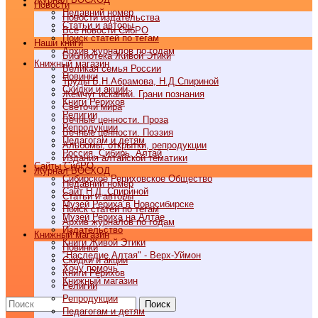
Новости
Недавний номер
Новости издательства
Статьи и авторы
Все новости СибРО
Поиск статей по тегам
Наши книги
Архив журналов по годам
Библиотека Живой Этики
Книжный магазин
Великая семья России
Новинки
Труды Б.Н.Абрамова, Н.Д.Спириной
Скидки и акции
Жемчуг исканий. Грани познания
Книги Рерихов
Светочи мира
Религии
Вечные ценности. Проза
Репродукции
Вечные ценности. Поэзия
Педагогам и детям
Альбомы, открытки, репродукции
Россия, Сибирь, Алтай
Издания алтайской тематики
Cайты СибРО
Журнал ВОСХОД
Сибирское Рериховское Общество
Недавний номер
Сайт Н.Д. Спириной
Статьи и авторы
Музей Рериха в Новосибирске
Поиск статей по тегам
Музей Рериха на Алтае
Архив журналов по годам
Издательство
Книжный магазин
Книги Живой Этики
Новинки
"Наследие Алтая" - Верх-Уймон
Скидки и акции
Хочу помочь
Книги Рерихов
Книжный магазин
Религии
Репродукции
Поиск
Педагогам и детям