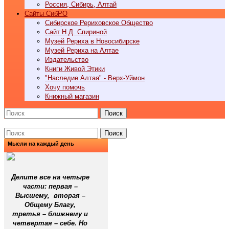
Россия, Сибирь, Алтай
Cайты СибРО
Сибирское Рериховское Общество
Сайт Н.Д. Спириной
Музей Рериха в Новосибирске
Музей Рериха на Алтае
Издательство
Книги Живой Этики
"Наследие Алтая" - Верх-Уймон
Хочу помочь
Книжный магазин
Поиск
Поиск
Мысли на каждый день
Делите все на четыре
части: первая –
Высшему, вторая –
Общему Благу,
третья – ближнему и
четвертая – себе. Но