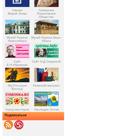
Учение
Сибирское
Живой Этики
Рериховское
Общество
Музей Рериха
Музей Рериха Верх-
Новосибирск
Уймон
Сайт
Сайт Н.Д.Спириной
Б.Н.Абрамова
ИЦ Россазия
Книжный магазин
"Восход"
Город мастеров
Наследие Алтая
Подписаться