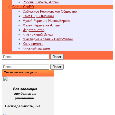
Россия, Сибирь, Алтай
Cайты СибРО
Сибирское Рериховское Общество
Сайт Н.Д. Спириной
Музей Рериха в Новосибирске
Музей Рериха на Алтае
Издательство
Книги Живой Этики
"Наследие Алтая" - Верх-Уймон
Хочу помочь
Книжный магазин
Поиск
Поиск
Мысли на каждый день
Вся эволюция
зиждется на
утончении.
Беспредельность, 774