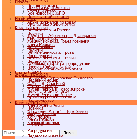
Новости
Недавний номер
Новости издательства
Статьи и авторы
Все новости СибРО
Поиск статей по тегам
Наши книги
Архив журналов по годам
Библиотека Живой Этики
Книжный магазин
Великая семья России
Новинки
Труды Б.Н.Абрамова, Н.Д.Спириной
Скидки и акции
Жемчуг исканий. Грани познания
Книги Рерихов
Светочи мира
Религии
Вечные ценности. Проза
Репродукции
Вечные ценности. Поэзия
Педагогам и детям
Альбомы, открытки, репродукции
Россия, Сибирь, Алтай
Издания алтайской тематики
Cайты СибРО
Журнал ВОСХОД
Сибирское Рериховское Общество
Недавний номер
Сайт Н.Д. Спириной
Статьи и авторы
Музей Рериха в Новосибирске
Поиск статей по тегам
Музей Рериха на Алтае
Архив журналов по годам
Издательство
Книжный магазин
Книги Живой Этики
Новинки
"Наследие Алтая" - Верх-Уймон
Скидки и акции
Хочу помочь
Книги Рерихов
Книжный магазин
Религии
Репродукции
Поиск
Педагогам и детям