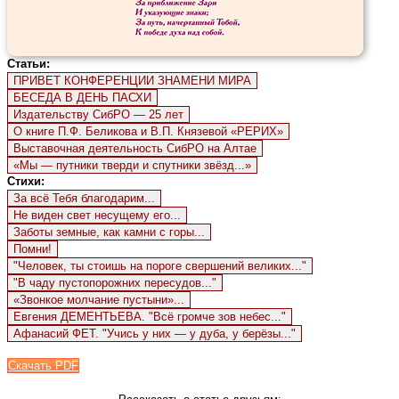
Статьи:
ПРИВЕТ КОНФЕРЕНЦИИ ЗНАМЕНИ МИРА
БЕСЕДА В ДЕНЬ ПАСХИ
Издательству СибРО — 25 лет
О книге П.Ф. Беликова и В.П. Князевой «РЕРИХ»
Выставочная деятельность СибРО на Алтае
«Мы — путники тверди и спутники звёзд...»
Стихи:
За всё Тебя благодарим...
Не виден свет несущему его...
Заботы земные, как камни с горы...
Помни!
"Человек, ты стоишь на пороге свершений великих..."
"В чаду пустопорожних пересудов..."
«Звонкое молчание пустыни»...
Евгения ДЕМЕНТЬЕВА. "Всё громче зов небес..."
Афанасий ФЕТ. "Учись у них — у дуба, у берёзы..."
Скачать PDF