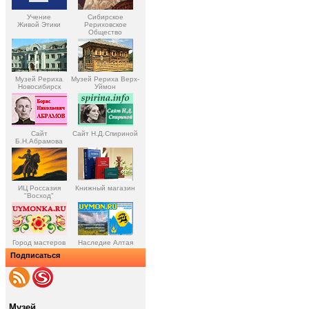
Учение
Сибирское
Живой Этики
Рериховское
Общество
Музей Рериха
Музей Рериха Верх-
Новосибирск
Уймон
Сайт
Сайт Н.Д.Спириной
Б.Н.Абрамова
ИЦ Россазия
Книжный магазин
"Восход"
Город мастеров
Наследие Алтая
Подписаться
Музей