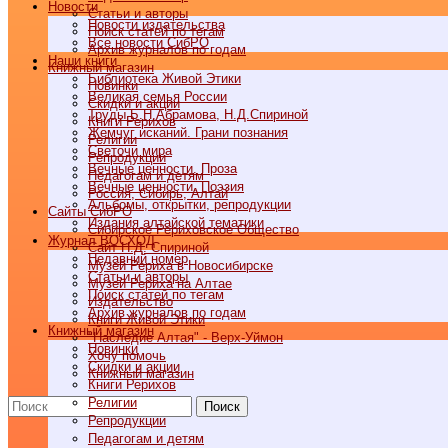
Новости
Статьи и авторы
Новости издательства
Поиск статей по тегам
Все новости СибРО
Архив журналов по годам
Наши книги
Книжный магазин
Библиотека Живой Этики
Новинки
Великая семья России
Скидки и акции
Труды Б.Н.Абрамова, Н.Д.Спириной
Книги Рерихов
Жемчуг исканий. Грани познания
Религии
Светочи мира
Репродукции
Вечные ценности. Проза
Педагогам и детям
Вечные ценности. Поэзия
Россия, Сибирь, Алтай
Альбомы, открытки, репродукции
Cайты СибРО
Издания алтайской тематики
Сибирское Рериховское Общество
Журнал ВОСХОД
Сайт Н.Д. Спириной
Недавний номер
Музей Рериха в Новосибирске
Статьи и авторы
Музей Рериха на Алтае
Поиск статей по тегам
Издательство
Архив журналов по годам
Книги Живой Этики
Книжный магазин
"Наследие Алтая" - Верх-Уймон
Новинки
Хочу помочь
Скидки и акции
Книжный магазин
Книги Рерихов
Религии
Поиск
Репродукции
Педагогам и детям