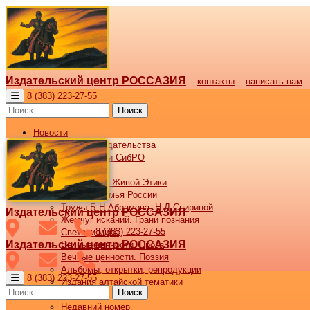
Издательский центр РОССАЗИЯ
контакты
написать нам
8 (383) 223-27-55
Поиск
Новости
Новости издательства
Все новости СибРО
Наши книги
Библиотека Живой Этики
Великая семья России
Труды Б.Н.Абрамова, Н.Д.Спириной
Издательский центр РОССАЗИЯ
Жемчуг исканий. Грани познания
8 (383) 223-27-55
Светочи мира
Издательский центр РОССАЗИЯ
Вечные ценности. Проза
Вечные ценности. Поэзия
Альбомы, открытки, репродукции
8 (383) 223-27-55
Издания алтайской тематики
Поиск
Журнал ВОСХОД
Недавний номер