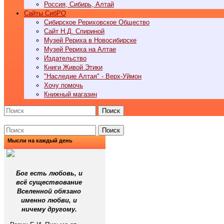
Россия, Сибирь, Алтай
Cайты СибРО
Сибирское Рериховское Общество
Сайт Н.Д. Спириной
Музей Рериха в Новосибирске
Музей Рериха на Алтае
Издательство
Книги Живой Этики
"Наследие Алтая" - Верх-Уймон
Хочу помочь
Книжный магазин
Поиск
Поиск
Мысли на каждый день
Бог есть любовь, и
всё существование
Вселенной обязано
именно любви, и
ничему другому.