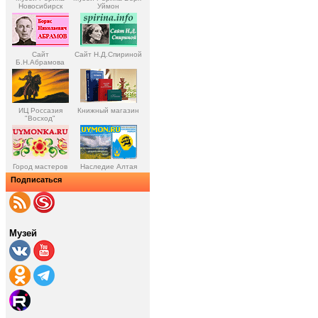
Новосибирск
Уймон
Сайт
Сайт Н.Д.Спириной
Б.Н.Абрамова
ИЦ Россазия
Книжный магазин
"Восход"
Город мастеров
Наследие Алтая
Подписаться
Музей