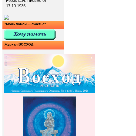
Рерих Е.И. Письмо от
17.10.1935
"Мочь помочь - счастье"
Журнал ВОСХОД