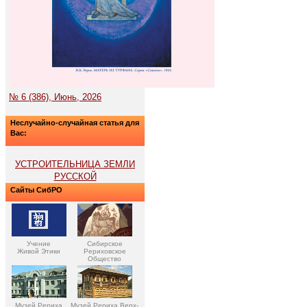
№ 6 (386), Июнь, 2026
Неслучайно-случайная статья для
Вас:
УСТРОИТЕЛЬНИЦА ЗЕМЛИ
РУССКОЙ
Сайты СибРО
Учение
Сибирское
Живой Этики
Рериховское
Общество
Музей Рериха
Музей Рериха Верх-