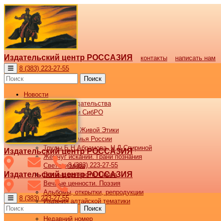
Издательский центр РОССАЗИЯ
контакты
написать нам
8 (383) 223-27-55
Поиск
Новости
Новости издательства
Все новости СибРО
Наши книги
Библиотека Живой Этики
Великая семья России
Труды Б.Н.Абрамова, Н.Д.Спириной
Издательский центр РОССАЗИЯ
Жемчуг исканий. Грани познания
8 (383) 223-27-55
Светочи мира
Издательский центр РОССАЗИЯ
Вечные ценности. Проза
Вечные ценности. Поэзия
Альбомы, открытки, репродукции
8 (383) 223-27-55
Издания алтайской тематики
Поиск
Журнал ВОСХОД
Недавний номер