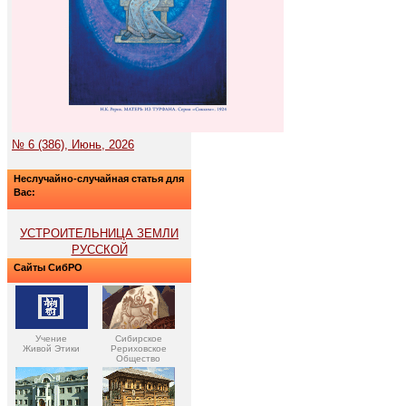
№ 6 (386), Июнь, 2026
Неслучайно-случайная статья для
Вас:
УСТРОИТЕЛЬНИЦА ЗЕМЛИ
РУССКОЙ
Сайты СибРО
Учение
Сибирское
Живой Этики
Рериховское
Общество