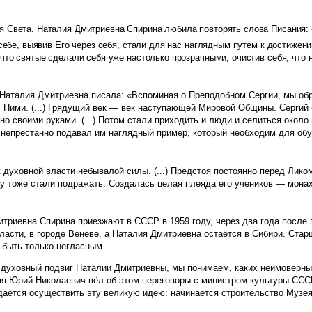
я Света. Наталия Дмитриевна Спирина любила повторять слова Писания: 
в себе, выявив Его через себя, стали для нас наглядным путём к достиже
что святые сделали себя уже настолько прозрачными, очистив себя, что н
аталия Дмитриевна писала: «Вспоминая о Преподобном Сергии, мы обра
 с Ними. (...) Грядущий век — век наступающей Мировой Общины. Серги
ьно своими руками. (...) Потом стали приходить и люди и селиться ок
 непрестанно подавал им наглядный пример, который необходим для обу
 духовной власти небывалой силы. (...) Предстоя постоянно перед Лико
 тоже стали подражать. Создалась целая плеяда его учеников — монахо
итриевна Спирина приезжают в СССР в 1959 году, через два года после
асти, в городе Венёве, а Наталия Дмитриевна остаётся в Сибири. Старш
 быть только негласным.
ся духовный подвиг Наталии Дмитриевны, мы понимаем, каких неимоверн
емя Юрий Николаевич вёл об этом переговоры с министром культуры ССС
даётся осуществить эту великую идею: начинается строительство Музея