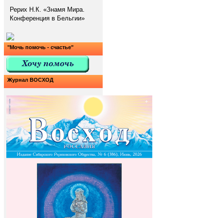
Рерих Н.К. «Знамя Мира.
Конференция в Бельгии»
"Мочь помочь - счастье"
Журнал ВОСХОД