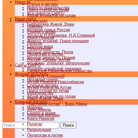
Новости
Статьи и авторы
Новости издательства
Поиск статей по тегам
Все новости СибРО
Архив журналов по годам
Наши книги
Книжный магазин
Библиотека Живой Этики
Новинки
Великая семья России
Скидки и акции
Труды Б.Н.Абрамова, Н.Д.Спириной
Книги Рерихов
Жемчуг исканий. Грани познания
Религии
Светочи мира
Репродукции
Вечные ценности. Проза
Педагогам и детям
Вечные ценности. Поэзия
Россия, Сибирь, Алтай
Альбомы, открытки, репродукции
Cайты СибРО
Издания алтайской тематики
Сибирское Рериховское Общество
Журнал ВОСХОД
Сайт Н.Д. Спириной
Недавний номер
Музей Рериха в Новосибирске
Статьи и авторы
Музей Рериха на Алтае
Поиск статей по тегам
Издательство
Архив журналов по годам
Книги Живой Этики
Книжный магазин
"Наследие Алтая" - Верх-Уймон
Новинки
Хочу помочь
Скидки и акции
Книжный магазин
Книги Рерихов
Религии
Поиск
Репродукции
Педагогам и детям