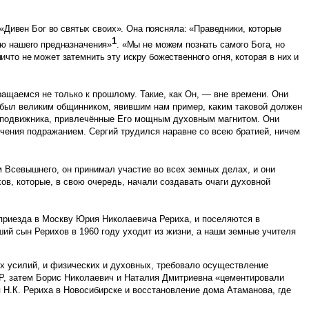
«Дивен Бог во святых своих». Она поясняла: «Праведники, которые
1
нию нашего предназначения»
. «Мы не можем познать самого Бога, но
ичто не может затемнить эту искру божественного огня, которая в них и
щаемся не только к прошлому. Такие, как Он, — вне времени. Они
й был великим общинником, явившим нам пример, каким таковой должен
оло подвижника, привлечённые Его мощным духовным магнитом. Они
чения подражанием. Сергий трудился наравне со всею братией, ничем
м Всевышнего, он принимал участие во всех земных делах, и они
в, которые, в свою очередь, начали создавать очаги духовной
 приезда в Москву Юрия Николаевича Рериха, и поселяются в
ий сын Рерихов в 1960 году уходит из жизни, а наши земные учителя
ых усилий, и физических и духовных, требовало осуществление
Р, затем Борис Николаевич и Наталия Дмитриевна «цементировали
 Н.К. Рериха в Новосибирске и восстановление дома Атаманова, где