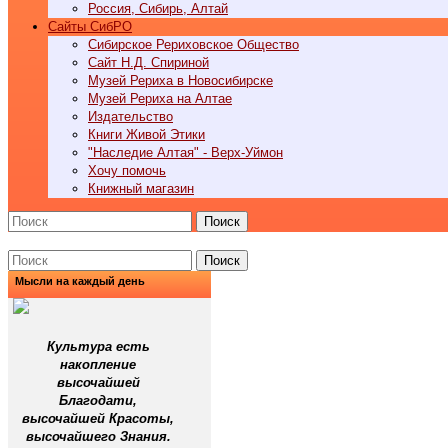
Россия, Сибирь, Алтай
Cайты СибРО
Сибирское Рериховское Общество
Сайт Н.Д. Спириной
Музей Рериха в Новосибирске
Музей Рериха на Алтае
Издательство
Книги Живой Этики
"Наследие Алтая" - Верх-Уймон
Хочу помочь
Книжный магазин
Поиск
Поиск
Мысли на каждый день
Культура есть
накопление
высочайшей
Благодати,
высочайшей Красоты,
высочайшего Знания.