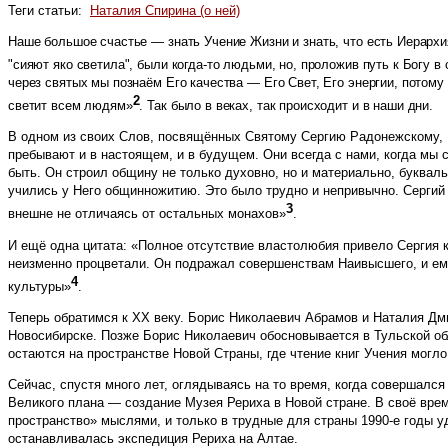
Теги статьи:
Наталия Спирина (о ней)
Наше большое счастье — знать Учение Жизни и знать, что есть Иерархи
"сияют яко светила", были когда-то людьми, но, проложив путь к Богу 
через святых мы познаём Его качества — Его Свет, Его энергии, потому 
2
светит всем людям»
. Так было в веках, так происходит и в наши дни.
В одном из своих Слов, посвящённых Святому Сергию Радонежскому, Н
пребывают и в настоящем, и в будущем. Они всегда с нами, когда мы
быть. Он строил общину не только духовно, но и материально, буквал
учились у Него общинножитию. Это было трудно и непривычно. Сергий
3
внешне не отличаясь от остальных монахов»
.
И ещё одна цитата: «Полное отсутствие властолюбия привело Сергия к
неизменно процветали. Он подражал совершенствам Наивысшего, и ему
4
культуры»
.
Теперь обратимся к XX веку. Борис Николаевич Абрамов и Наталия Дм
Новосибирске. Позже Борис Николаевич обосновывается в Тульской обл
остаются на пространстве Новой Страны, где чтение книг Учения могло
Сейчас, спустя много лет, оглядываясь на то время, когда совершал
Великого плана — создание Музея Рериха в Новой стране. В своё вр
пространство» мыслями, и только в трудные для страны 1990-е годы у
останавливалась экспедиция Рериха на Алтае.