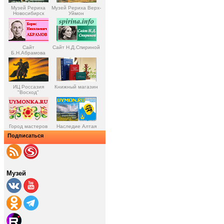
Музей Рериха
Музей Рериха Верх-
Новосибирск
Уймон
Сайт
Сайт Н.Д.Спириной
Б.Н.Абрамова
ИЦ Россазия
Книжный магазин
"Восход"
Город мастеров
Наследие Алтая
Подписаться
Музей