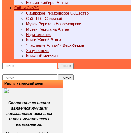
Россия, Сибирь, Алтай
Cайты СибРО
Сибирское Рериховское Общество
Сайт Н.Д. Спириной
Музей Рериха в Новосибирске
Музей Рериха на Алтае
Издательство
Книги Живой Этики
"Наследие Алтая" - Верх-Уймон
Хочу помочь
Книжный магазин
Поиск
Поиск
Мысли на каждый день
Состояние сознания
является лучшим
показателем всех эпох
и всех человеческих
направлений.