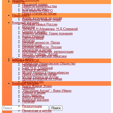
Новости
Недавний номер
Новости издательства
Статьи и авторы
Все новости СибРО
Поиск статей по тегам
Наши книги
Архив журналов по годам
Библиотека Живой Этики
Книжный магазин
Великая семья России
Новинки
Труды Б.Н.Абрамова, Н.Д.Спириной
Скидки и акции
Жемчуг исканий. Грани познания
Книги Рерихов
Светочи мира
Религии
Вечные ценности. Проза
Репродукции
Вечные ценности. Поэзия
Педагогам и детям
Альбомы, открытки, репродукции
Россия, Сибирь, Алтай
Издания алтайской тематики
Cайты СибРО
Журнал ВОСХОД
Сибирское Рериховское Общество
Недавний номер
Сайт Н.Д. Спириной
Статьи и авторы
Музей Рериха в Новосибирске
Поиск статей по тегам
Музей Рериха на Алтае
Архив журналов по годам
Издательство
Книжный магазин
Книги Живой Этики
Новинки
"Наследие Алтая" - Верх-Уймон
Скидки и акции
Хочу помочь
Книги Рерихов
Книжный магазин
Религии
Репродукции
Поиск
Педагогам и детям