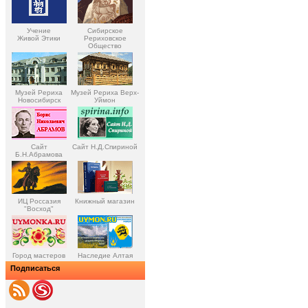
Учение
Сибирское
Живой Этики
Рериховское
Общество
Музей Рериха
Музей Рериха Верх-
Новосибирск
Уймон
Сайт
Сайт Н.Д.Спириной
Б.Н.Абрамова
ИЦ Россазия
Книжный магазин
"Восход"
Город мастеров
Наследие Алтая
Подписаться