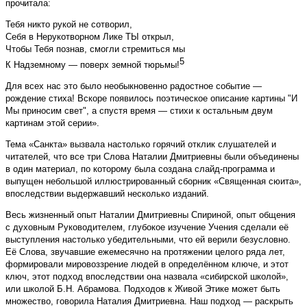
прочитала:
Тебя никто рукой не сотворил,
Себя в Нерукотворном Лике ТЫ открыл,
Чтобы Тебя познав, смогли стремиться мы
5
К Надземному — поверх земной тюрьмы!
Для всех нас это было необыкновенно радостное событие —
рождение стиха! Вскоре появилось поэтическое описание картины "И
Мы приносим свет", а спустя время — стихи к остальным двум
картинам этой серии».
Тема «Санкта» вызвала настолько горячий отклик слушателей и
читателей, что все три Слова Наталии Дмитриевны были объединены
в один материал, по которому была создана слайд-программа и
выпущен небольшой иллюстрированный сборник «Священная сюита»,
впоследствии выдержавший несколько изданий.
Весь жизненный опыт Наталии Дмитриевны Спириной, опыт общения
с духовным Руководителем, глубокое изучение Учения сделали её
выступления настолько убедительными, что ей верили безусловно.
Её Слова, звучавшие ежемесячно на протяжении целого ряда лет,
формировали мировоззрение людей в определённом ключе, и этот
ключ, этот подход впоследствии она назвала «сибирской школой»,
или школой Б.Н. Абрамова. Подходов к Живой Этике может быть
множество, говорила Наталия Дмитриевна. Наш подход — раскрыть