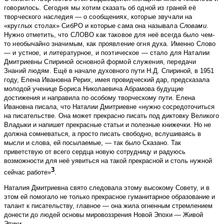
говорилось. Сегодня мы хотим сказать об одной из граней её
творческого наследия — о сообщениях, которые звучали на
«круглых столах» СибРО и которые сама она называла
Словами
.
Нужно отметить, что СЛОВО как таковое для неё всегда было чем-
то необычайно значимым, как проявление огня духа. Именно Слово
— и устное, и литературное, и поэтическое — стало для Наталии
Дмитриевны Спириной основной формой служения, передачи
Знаний людям.
Ещё в начале духовного пути Н.Д. Спириной, в 1951
году, Елена Ивановна Рерих, имея провидческий дар, предсказала
молодой ученице Бориса Николаевича Абрамова будущие
достижения и направила по особому творческому пути. Елена
Ивановна писала, что Наталии Дмитриевне «нужно сосредоточиться
на писательстве. Она может прекрасно писать под диктовку Великого
Владыки и напишет прекрасные статьи и полезные книжечки. Но не
должна сомневаться, а просто писать свободно, вслушиваясь в
мысли и слова, ей посылаемые, — так было Сказано. Так
приветствую от всего сердца новую сотрудницу и радуюсь
возможности для неё уявиться на такой прекрасной и столь нужной
3
сейчас работе»
.
Наталия Дмитриевна свято следовала этому высокому Совету, и в
этом ей помогало не только прекрасное гуманитарное образование и
талант к писательству, главное — она жила огненным стремлением
донести до людей основы мировоззрения Новой Эпохи — Живой
Этики.