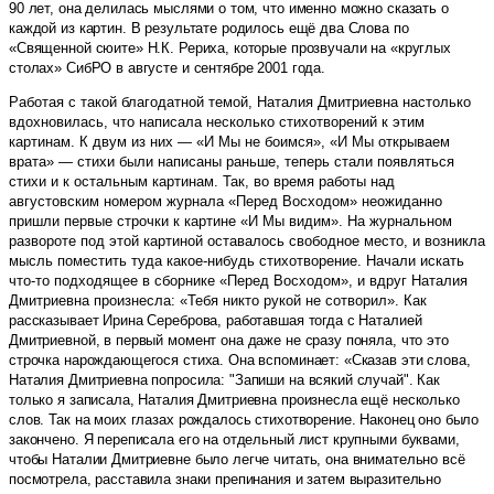
90 лет, она делилась мыслями о том, что именно можно сказать о
каждой из картин. В результате родилось ещё два Слова по
«Священной сюите» Н.К. Рериха, которые прозвучали на «круглых
столах» СибРО в августе и сентябре 2001 года.
Работая с такой благодатной темой, Наталия Дмитриевна настолько
вдохновилась, что написала несколько стихотворений к этим
картинам. К двум из них — «И Мы не боимся», «И Мы открываем
врата» — стихи были написаны раньше, теперь стали появляться
стихи и к остальным картинам. Так, во время работы над
августовским номером журнала «Перед Восходом» неожиданно
пришли первые строчки к картине «И Мы видим». На журнальном
развороте под этой картиной оставалось свободное место, и возникла
мысль поместить туда какое-нибудь стихотворение. Начали искать
что-то подходящее в сборнике «Перед Восходом», и вдруг Наталия
Дмитриевна произнесла: «Тебя никто рукой не сотворил».
Как
рассказывает Ирина Сереброва, работавшая тогда с Наталией
Дмитриевной, в первый момент она даже не сразу поняла, что это
строчка нарождающегося стиха. Она вспоминает: «Сказав эти слова,
Наталия Дмитриевна попросила: "Запиши на всякий случай". Как
только я записала, Наталия Дмитриевна произнесла ещё несколько
слов. Так на моих глазах рождалось стихотворение. Наконец оно было
закончено. Я переписала его на отдельный лист крупными буквами,
чтобы Наталии Дмитриевне было легче читать, она внимательно всё
посмотрела, расставила знаки препинания и затем выразительно