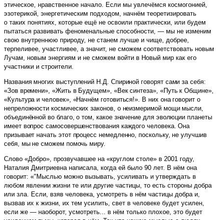
этическое, нравственное начало. Если мы увлечёмся космогонией,
эзотерикой, энергетическим подходом, начнём теоретизировать
о таких понятиях, которые ещё не освоили практически, или будем
пытаться развивать феноменальные способности, — мы не изменим
свою внутреннюю природу, не станем лучше и чище, добрее,
терпеливее, участливее, а значит, не сможем соответствовать новым
Лучам, новым энергиям и не сможем войти в Новый мир как его
участники и строители.
Названия многих выступлений Н.Д. Спириной говорят сами за себя:
«Зов времени», «Жить в Будущем», «Век синтеза», «Путь к Общине»,
«Культура и человек», «Начнём готовиться!». В них она говорит о
непреложности космических законов, о неизмеримой мощи мысли,
объединённой во благо, о том, какое значение для эволюции планеты
имеет вопрос самосовершенствования каждого человека. Она
призывает начать этот процесс немедленно, поскольку, не улучшив
себя, мы не сможем помочь миру.
Слово «Добро», прозвучавшее на «круглом столе» в 2001 году,
Наталия Дмитриевна написала, когда ей было 90 лет. В нём она
говорит: «"Мыслью можно вызывать, усиливать и утверждать в
любом явлении жизни те или другие частицы, то есть стороны добра
или зла. Если, взяв человека, усмотреть в нём частицы добра и,
вызвав их к жизни, их тем усилить, свет в человеке будет усилен,
если же — наоборот, усмотреть... в нём только плохое, это будет