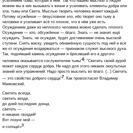
усилением тьмы, которая в нём. Так что нашею мыслью о людях
можем мы в них вызывать к жизни и усиливать элементы добра или
зла, тьмы или Света. Мыслью творить человека может каждый.
Потому
осуждение
— безусловное зло, ибо творит оно тьму в
человеке и усиливает всё то плохое, что в нём уже есть.
Осуждением даже из неплохого человека можно сделать плохого.
Осуждение — зло,
обсуждение
— благо. Знать — не значит ещё
осуждать. Знать, не осуждая, будет достижением очень высокой
ступени. Снять маску, увидеть обнажённую сущность под ней и всё
же от осуждения воздержаться — признаком служит высокого духа.
Так, поднявший камень осуждения и бросивший его в другого
6
человека оказывается сослужителем тьмы"
. "Светить своей аурой
может каждое сердце добра. Не надо для этого никаких оккультных
знаний или упражнений. Надо просто мыслить во благо. (...) Светить
7
— это свойство доброго сердца"
. Как провозгласил Владимир
Маяковский,
Светить всегда,
светить везде,
до дней последних донца,
светить —
и никаких гвоздей!
Вот лозунг мой —
8
и солнца!»
.