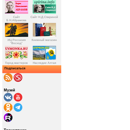
Сайт
Сайт Н.Д.Спириной
Б.Н.Абрамова
ИЦ Россазия
Книжный магазин
"Восход"
Город мастеров
Наследие Алтая
Подписаться
Музей