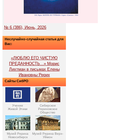
№ 6 (386), Июнь, 2026
Неслучайно-случайная статья для
Вас:
«ЛЮБЛЮ ЕГО ЧИСТУЮ
ПРЕДАННОСТЬ...» Морис
Лихтман в письмах Елены
Ивановны Рерих
Сайты СибРО
Учение
Сибирское
Живой Этики
Рериховское
Общество
Музей Рериха
Музей Рериха Верх-
Новосибирск
Уймон