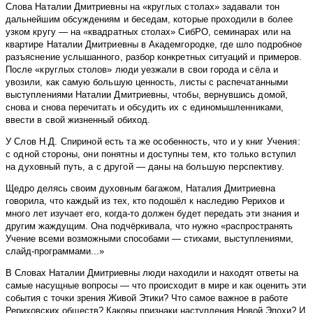
Слова Наталии Дмитриевны на «круглых столах» задавали тон
дальнейшим обсуждениям и беседам, которые проходили в более
узком кругу — на «квадратных столах» СибРО, семинарах или на
квартире Наталии Дмитриевны в Академгородке, где шло подробное
разъяснение услышанного, разбор конкретных ситуаций и примеров.
После «круглых столов» люди уезжали в свои города и сёла и
увозили, как самую большую ценность, листы с распечатанными
выступлениями Наталии Дмитриевны, чтобы, вернувшись домой,
снова и снова перечитать и обсудить их с единомышленниками,
ввести в свой жизненный обиход.
У Слов Н.Д. Спириной есть та же особенность, что и у книг Учения:
с одной стороны, они понятны и доступны тем, кто только вступил
на духовный путь, а с другой — даны на большую перспективу.
Щедро делясь своим духовным багажом, Наталия Дмитриевна
говорила, что каждый из тех, кто подошёл к наследию Рерихов и
много лет изучает его, когда-то должен будет передать эти знания и
другим жаждущим. Она подчёркивала, что нужно «распространять
Учение всеми возможными способами — стихами, выступлениями,
слайд-программами...»
В Словах Наталии Дмитриевны люди находили и находят ответы на
самые насущные вопросы — что происходит в мире и как оценить эти
события с точки зрения Живой Этики? Что самое важное в работе
Рериховских обществ? Каковы признаки наступления Новой Эпохи? И