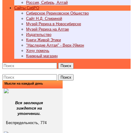
Россия, Сибирь, Алтай
Cайты СибРО
Сибирское Рериховское Общество
Сайт Н.Д. Спириной
Музей Рериха в Новосибирске
Музей Рериха на Алтае
Издательство
Книги Живой Этики
"Наследие Алтая" - Верх-Уймон
Хочу помочь
Книжный магазин
Поиск
Поиск
Мысли на каждый день
Вся эволюция
зиждется на
утончении.
Беспредельность, 774