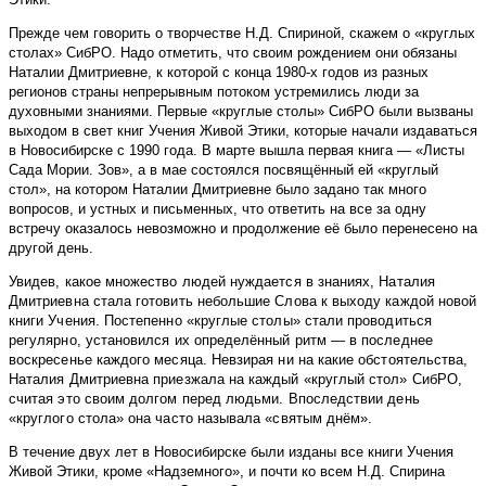
Прежде чем говорить о творчестве Н.Д. Спириной, скажем о «круглых
столах» СибРО. Надо отметить, что своим рождением они обязаны
Наталии Дмитриевне, к которой с конца 1980-х годов из разных
регионов страны непрерывным потоком устремились люди за
духовными знаниями. Первые «круглые столы» СибРО были вызваны
выходом в свет книг Учения Живой Этики, которые начали издаваться
в Новосибирске с 1990 года. В марте вышла первая книга — «Листы
Сада Мории. Зов», а в мае состоялся посвящённый ей «круглый
стол», на котором Наталии Дмитриевне было задано так много
вопросов, и устных и письменных, что ответить на все за одну
встречу оказалось невозможно и продолжение её было перенесено на
другой день.
Увидев, какое множество людей нуждается в знаниях, Наталия
Дмитриевна стала готовить ­небольшие Слова к выходу каждой новой
книги Учения. Постепенно «круглые столы» стали проводиться
регулярно, установился их определённый ритм — в последнее
воскресенье каждого месяца. Невзирая ни на какие обстоятельства,
Наталия Дмитриевна приезжала на каждый «круглый стол» СибРО,
считая это своим долгом перед людьми. Впоследствии день
«круглого стола» она часто называла «святым днём».
В течение двух лет в Новосибирске были изданы все книги Учения
Живой Этики, кроме «Надземного», и почти ко всем Н.Д. Спирина