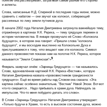
понятие она рассматривает, затрагивая самые разные его стороны
и аспекты.
Слова, написанные Н.Д. Спириной в последние годы жизни, можно
сравнить с набатом — они звучат как колокол, собирающий
рассеянных по лику земли путников духа.
В начале 2002 года Наталия Дмитриевна затронула важнейшую тему,
отражённую в картинах Н.К. Рериха, — тему грядущих перемен в
истории человечества. В январе прозвучало её Слово «Колокола
будущего», в котором она говорит: «Пришли слова "колокола
будущего", и мы восходим мысленно на Колокольню Духа и
прислушиваемся к тому,
что
вещают нам эти колокола. Символ
данного провозвестия показан нам на полотне Н.К. Рериха, которое
9
называется "Земля Славянская"»
.
Февраль зазвучал огнём: «Зарницы Грядущего» — так называлось
Слово, вдохновлённое картиной Н.К. Рериха «Вестник», которую
Наталия Дмитриевна назвала «провозвестником грандиозности
грядущего». Ещё во время работы над Словом она сказала: «Эта
картина сейчас особенно значительна. "Вестник" Новой Эпохи. Вот-вот
что-то свершится... Надо пребывать в храме духа. Наблюдать за
импульсом. Что-то меня побудило делать это слово».
В Слове «Зарницы Грядущего» Наталия Дмитриевна утверждает:
«Только будучи в Храме, то есть в высоком состоянии духа, можно