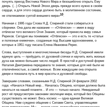
почуять приход Вестника Нового Мира и безошибочно открыть Ему
дверь. (...) Открыть Новой Эпохе дверь прежде всего нужно в своём
сердце, а для этого сердце должно быть в молитвенном состоянии,
10
не отвлекаемое суетой внешнего мира»
.
Начиная с 1995 года Слова Н.Д. Спириной стали собираться в
сборники. Она дала им название — «Отблески» — имея в виду
отблески того великого Огня Знания, который принесла миру семья
Рерихов. Сегодня мы понимаем: «Отблески» — это и есть те «статьи
и полезные книжечки», созданные под Высшим вдохновением, о
которых в 1951 году писала Елена Ивановна Рерих.
Слова, выступления и многочисленные беседы Н.Д. Спириной имели
единую цель — пробудить от духовной спячки и научить жить жизнью
духа как можно большее число людей. В простой и доступной форме
Наталия Дмитриевна передавала те знания, которые для неё были не
отвлечённостью, а самой жизнью. Всем жаждущим она открыла
двери и показала путь в мир красоты и духовной свободы.
Завершим словами, сказанными Н.Д. Спириной 24 февраля 2002
года: «Начался Новый мир... Началась Община, которая должна была
начаться на нашей планете... И это — только начало. Невиданный
рост её предусмотрен законами эволюции мира, который без Общины
существовать не может. Весь космос — одна единая Великая
Община. Нам суждено общение с Силами Света, управляющими
всем мирозданием. Мы — малая часть величайшего космического