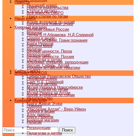
Новости
Недавний номер
Новости издательства
Статьи и авторы
Все новости СибРО
Поиск статей по тегам
Наши книги
Архив журналов по годам
Библиотека Живой Этики
Книжный магазин
Великая семья России
Новинки
Труды Б.Н.Абрамова, Н.Д.Спириной
Скидки и акции
Жемчуг исканий. Грани познания
Книги Рерихов
Светочи мира
Религии
Вечные ценности. Проза
Репродукции
Вечные ценности. Поэзия
Педагогам и детям
Альбомы, открытки, репродукции
Россия, Сибирь, Алтай
Издания алтайской тематики
Cайты СибРО
Журнал ВОСХОД
Сибирское Рериховское Общество
Недавний номер
Сайт Н.Д. Спириной
Статьи и авторы
Музей Рериха в Новосибирске
Поиск статей по тегам
Музей Рериха на Алтае
Архив журналов по годам
Издательство
Книжный магазин
Книги Живой Этики
Новинки
"Наследие Алтая" - Верх-Уймон
Скидки и акции
Хочу помочь
Книги Рерихов
Книжный магазин
Религии
Репродукции
Поиск
Педагогам и детям