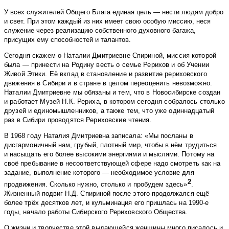
У всех служителей Общего Блага единая цель — нести людям добро
и свет. При этом каждый из них имеет свою особую миссию, неся
служение через реализацию собственного духовного багажа,
присущих ему способностей и талантов.
Сегодня скажем о Наталии Дмитриевне Спириной, миссия которой
была — принести на Родину весть о семье Рерихов и об Учении
Живой Этики. Её вклад в становление и развитие рериховского
движения в Сибири и в стране в целом переоценить невозможно.
Наталии Дмитриевне мы обязаны и тем, что в Новосибирске создан
и работает Музей Н.К. Рериха, в котором сегодня собралось столько
друзей и единомышленников, а также тем, что уже одиннадцатый
раз в Сибири проводятся Рериховские чтения.
В 1968 году Наталия Дмитриевна записала: «Мы посланы в
дисгармоничный нам, грубый, плотный мир, чтобы в нём трудиться
и насыщать его более высокими энергиями и мыслями. Потому на
своё пребывание в несоответствующей сфере надо смотреть как на
задание, выполнение которого — необходимое условие для
2
продвижения. Сколько нужно, столько и пробудем здесь»
.
Жизненный подвиг Н.Д. Спириной после этого продолжался ещё
более трёх десятков лет, и кульминация его пришлась на 1990-е
годы, начало работы Сибирского Рериховского Общества.
О жизни и творчестве этой выдающейся женщины много писалось и