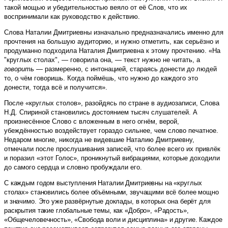
такой мощью и убедительностью веяло от её Слов, что их
воспринимали как руководство к действию.
Слова Наталии Дмитриевны изначально предназначались именно для
прочтения на большую аудиторию, и нужно отметить, как серьёзно и
продуманно подходила Наталия Дмитриевна к этому прочтению. «На
"круглых столах", — говорила она, — текст нужно не читать, а
говорить
— размеренно, с интонацией, стараясь донести до людей
то, о чём говоришь. Когда поймёшь, что нужно до каждого это
донести, тогда всё и получится».
После «круглых столов», разойдясь по стране в аудиозаписи, Слова
Н.Д. Спириной становились достоянием тысяч слушателей. А
произнесённое Слово с вложенным в него огнём, верой,
убеждённостью воздействует гораздо сильнее, чем слово печатное.
Недаром многие, никогда не видевшие Наталию Дмитриевну,
отмечали после прослушивания записей, что более всего их привлёк
и поразил «этот Голос», проникнутый вибрациями, которые доходили
до самого сердца и словно пробуждали его.
С каждым годом выступления Наталии Дмитриевны на «круглых
столах» становились более объёмными, звучащими всё более мощно
и значимо. Это уже развёрнутые доклады, в которых она берёт для
раскрытия такие глобальные темы, как «Добро», «Радость»,
«Общечеловечность», «Свобода воли и дисциплина» и другие. Каждое