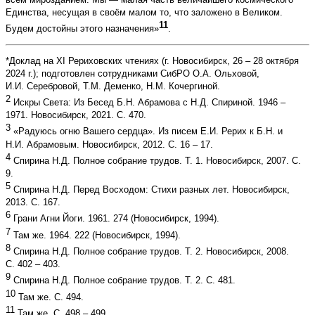
Единства, несущая в своём малом то, что заложено в Великом.
11
Будем достойны этого назначения»
.
*Доклад на XI Рериховских чтениях (г. Новосибирск, 26 – 28 октября
2024 г.); подготовлен сотрудниками СибРО О.А. Ольховой,
И.И. Серебровой, Т.М. Деменко, Н.М. Кочергиной.
2
Искры Света: Из Бесед Б.Н. Абрамова с Н.Д. Спириной. 1946 –
1971. Новосибирск, 2021. С. 470.
3
«Радуюсь огню Вашего сердца». Из писем Е.И. Рерих к Б.Н. и
Н.И. Абрамовым. Новосибирск, 2012. С. 16 – 17.
4
Спирина Н.Д. Полное собрание трудов. Т. 1. Новосибирск, 2007. С.
9.
5
Спирина Н.Д. Перед Восходом: Стихи разных лет. Новосибирск,
2013. С. 167.
6
Грани Агни Йоги. 1961. 274 (Новосибирск, 1994).
7
Там же. 1964. 222 (Новосибирск, 1994).
8
Спирина Н.Д. Полное собрание трудов. Т. 2. Новосибирск, 2008.
С. 402 – 403.
9
Спирина Н.Д. Полное собрание трудов. Т. 2. С. 481.
10
Там же. С. 494.
11
Там же. С. 498 – 499.