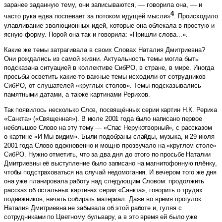
заранее заданную тему, они записываются, — говорила она, — и
4
часто рука едва поспевает за потоком идущей мысли»
. Происходило
улавливание эволюционных идей, которые она облекала в простую и
ясную форму. Порой она так и говорила: «Пришли слова...».
Какие же темы затрагивала в своих Словах Наталия Дмитриевна?
Они рождались из самой жизни. Актуальность темы могла быть
подсказана ситуацией в коллективе СибРО, в стране, в мире. Иногда
просьбы осветить какие-то важные темы исходили от сотрудников
СибРО, от слушателей «круглых столов». Темы подсказывались
памятными датами, а также картинами Рерихов.
Так появилось несколько Слов, посвящённых серии картин Н.К. Рериха
«Санкта» («Священная»). В июле 2001 года было написано первое
небольшое Слово на эту тему — «Спас Нерукотворный», с рассказом
о картине «И Мы видим». Были подобраны слайды, музыка, и 29 июля
2001 года Слово вдохновенно и мощно прозвучало на «круглом столе»
СибРО. Нужно отметить, что за два дня до этого по просьбе Наталии
Дмитриевны её выступление было записано на магнитофонную плёнку,
чтобы подстраховаться на случай недомогания. И вечером того же дня
она уже планировала работу над следующим Словом: продолжить
рассказ об остальных картинах серии «Санкта», говорить о трудах
подвижников, начать собирать материал. Даже во время прогулок
Наталия Дмитриевна не забывала об этой работе и, гуляя с
сотрудниками по Цветному бульвару, а в это время ей было уже