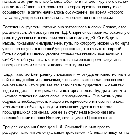
написала вступительные Слова. Обычно в начале «круглого стола»
она читала Слово, в котором кратко характеризовала книгу и её
особенности, а затем начиналось обсуждение, во время которого
Наталия Дмитриевна отвечала на многочисленные вопросы.
Постепенно круг тем, которые она затрагивала в своих Словах, стал
расширяться. Эти выступления Н.Д. Спириной сыграли колоссальную
роль в духовном становлении очень многих людей. Они будили
мысль, показывали направление, путь, по которому можно было идти
уже не на ощупь, а с полной уверенностью, что путь этот верный.
Сотни людей из многих уголков страны съезжались ежемесячно в
СибРО, чтобы услышать о том, что в настоящее время «звучит в
пространстве» и является наиболее актуальным.
Когда Наталию Дмитриевну спрашивали — откуда ей известно, на что
сейчас надо обратить внимание, что самое важное для нас сегодня, —
она отвечала, что ощущает это всем своим существом. «Меня так
туда и ведёт», — говорила она и повторяла слова Будды о том, что
«каждое мгновение имеет свою необходимость». Она очень чутко
ощущала необходимость каждого исторического мгновения, знала —
что
именно сейчас нужно для насыщения духовного голода
пробудившихся сознаний. Все её выступления можно назвать
воплощёнными в слове Идеями, звучащими в Пространстве.
Процесс создания Слов для Н.Д. Спириной не был просто
рассудочным, интеллектуальным действием. «Слова не пишутся на