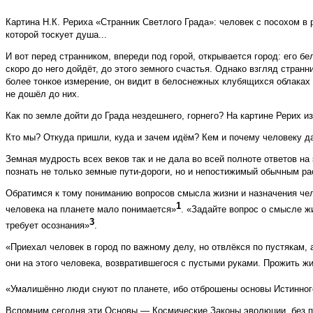
Картина Н.К. Рериха «Странник Светлого Града»: человек c посохом в р
которой тоскует душа...
И вот перед странником, впереди под горой, открывается город: его 
скоро до него дойдёт, до этого земного счастья. Однако взгляд стран
более тонкое измерение, он видит в белоснежных клубящихся облака
не дошёл до них.
Как по земле дойти до Града нездешнего, горнего? На картине Рерих 
Кто мы? Откуда пришли, куда и зачем идём? Кем и почему человеку да
Земная мудрость всех веков так и не дала во всей полноте ответов на
познать не только земные пути-дороги, но и непостижимый обычным ра
Обратимся к тому пониманию вопросов смысла жизни и назначения чел
1
человека на планете мало понимается»
. «Задайте вопрос о смысле ж
3
требует осознания»
.
«Приехал человек в город по важному делу, но отвлёкся по пустякам, 
они на этого человека, возвратившегося с пустыми руками. Прожить жи
«Умалишённо люди снуют по планете, ибо отброшены основы Истинног
Вспомним сегодня эти Основы — Космические Законы эволюции, без по