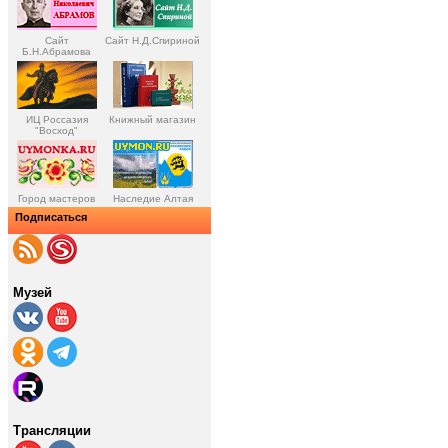
Сайт
Сайт Н.Д.Спириной
Б.Н.Абрамова
ИЦ Россазия
Книжный магазин
"Восход"
Город мастеров
Наследие Алтая
Подписаться
Музей
Трансляции