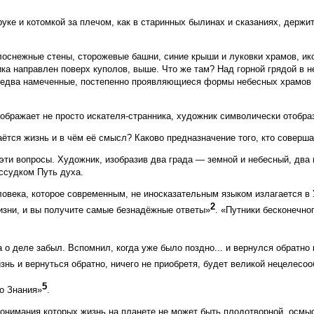
уке и котомкой за плечом, как в старинных былинах и сказаниях, держит
белоснежные стены, сторожевые башни, синие крыши и луковки храмов, и
ника направлен поверх куполов, выше. Что же там? Над горной грядой в
х едва намеченные, постепенно проявляющиеся формы небесных храмов 
изображает не просто искателя-странника, художник символически отобра
ётся жизнь и в чём её смысл? Каково предназначение того, кто соверш
 эти вопросы. Художник, изобразив два града — земной и небесный, два 
ссудком Путь духа.
овека, которое современным, не иносказательным языком излагается в 
2
изни, и вы получите самые безнадёжные ответы»
. «Путники бесконечно
а о деле забыл. Вспомнил, когда уже было поздно... и вернулся обратно
знь и вернуться обратно, ничего не приобретя, будет великой нецелесо
5
о Знания»
.
нимания которых жизнь на планете не может быть плодотворной, осмысл