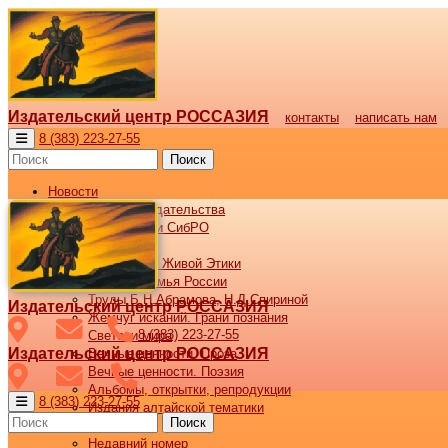
Издательский центр РОССАЗИЯ
контакты
написать нам
8 (383) 223-27-55
Поиск
Новости
Новости издательства
Все новости СибРО
Наши книги
Библиотека Живой Этики
Великая семья России
Труды Б.Н.Абрамова, Н.Д.Спириной
Издательский центр РОССАЗИЯ
Жемчуг исканий. Грани познания
8 (383) 223-27-55
Светочи мира
Издательский центр РОССАЗИЯ
Вечные ценности. Проза
Вечные ценности. Поэзия
Альбомы, открытки, репродукции
8 (383) 223-27-55
Издания алтайской тематики
Поиск
Журнал ВОСХОД
Недавний номер