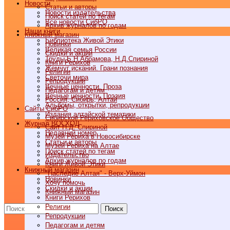
Новости
Статьи и авторы
Новости издательства
Поиск статей по тегам
Все новости СибРО
Архив журналов по годам
Наши книги
Книжный магазин
Библиотека Живой Этики
Новинки
Великая семья России
Скидки и акции
Труды Б.Н.Абрамова, Н.Д.Спириной
Книги Рерихов
Жемчуг исканий. Грани познания
Религии
Светочи мира
Репродукции
Вечные ценности. Проза
Педагогам и детям
Вечные ценности. Поэзия
Россия, Сибирь, Алтай
Альбомы, открытки, репродукции
Cайты СибРО
Издания алтайской тематики
Сибирское Рериховское Общество
Журнал ВОСХОД
Сайт Н.Д. Спириной
Недавний номер
Музей Рериха в Новосибирске
Статьи и авторы
Музей Рериха на Алтае
Поиск статей по тегам
Издательство
Архив журналов по годам
Книги Живой Этики
Книжный магазин
"Наследие Алтая" - Верх-Уймон
Новинки
Хочу помочь
Скидки и акции
Книжный магазин
Книги Рерихов
Религии
Поиск
Репродукции
Педагогам и детям