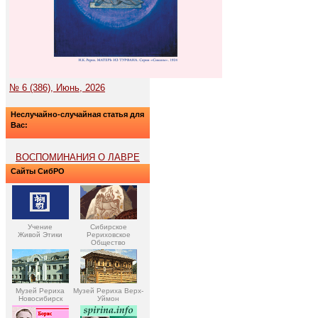
№ 6 (386), Июнь, 2026
Неслучайно-случайная статья для
Вас:
ВОСПОМИНАНИЯ О ЛАВРЕ
Сайты СибРО
Учение
Сибирское
Живой Этики
Рериховское
Общество
Музей Рериха
Музей Рериха Верх-
Новосибирск
Уймон