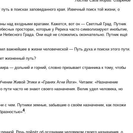
Листы Сада Мории. Озарение
 путь в поисках заповеданного края. Извечный поиск той жизни, о
коны над входными вратами. Кажется, вот он — Светлый Град. Путник
 небесных просторах, которые у Рериха часто символизируют инобытие,
и Небесного Града. Они ещё не сложились окончательно. Путник ещё
зил важнейшее в жизни человеческой — Путь духа и поиски этого пути.
ает жизненный путь?
мира — дольний и горний, словно призывает странника к тому, чтобы
Учении Живой Этики и «Гранях Агни Йоги». Читаем: «Назначение
го пути часто не знают своего назначения. Велик удел человека, но
 ни с чем. Путники земные, забывшие о своём назначении, как похожи
4
образностью»
.
енной. Речь пойдёт об осознании человеком своего назначения, о