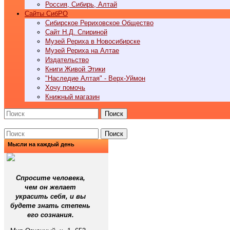
Россия, Сибирь, Алтай
Cайты СибРО
Сибирское Рериховское Общество
Сайт Н.Д. Спириной
Музей Рериха в Новосибирске
Музей Рериха на Алтае
Издательство
Книги Живой Этики
"Наследие Алтая" - Верх-Уймон
Хочу помочь
Книжный магазин
Поиск
Поиск
Мысли на каждый день
Спросите человека,
чем он желает
украсить себя, и вы
будете знать степень
его сознания.