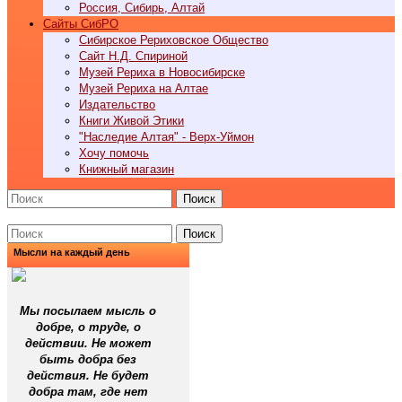
Россия, Сибирь, Алтай
Cайты СибРО
Сибирское Рериховское Общество
Сайт Н.Д. Спириной
Музей Рериха в Новосибирске
Музей Рериха на Алтае
Издательство
Книги Живой Этики
"Наследие Алтая" - Верх-Уймон
Хочу помочь
Книжный магазин
Поиск
Поиск
Мысли на каждый день
Мы посылаем мысль о
добре, о труде, о
действии. Не может
быть добра без
действия. Не будет
добра там, где нет