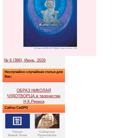
№ 6 (386), Июнь, 2026
Неслучайно-случайная статья для
Вас:
ОБРАЗ НИКОЛАЯ
ЧУДОТВОРЦА в творчестве
Н.К.Рериха
Сайты СибРО
Учение
Сибирское
Живой Этики
Рериховское