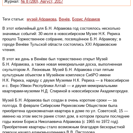
Журнал:
№ 8 (280), Август, 2017
Теги статьи:
музей Абрамова
,
Венёв
,
Борис Абрамов
В этот юбилейный для Б.Н. Абрамова год состоялось несколько
значимых событий: 30 июля в новосибирском Музее Н.К. Рериха
прошло Торжественное собрание, посвящённое Б.Н. Абрамову; в
городе Венёве Тульской области состоялись XXI Абрамовские
чтения.
В этот же день в Венёве был торжественно открыт Музей
Б.Н. Абрамова, а также новая мемориальная доска, выполненная
скульптором А. Леоновым. Музей Б.Н. Абрамова стал пятым
культурным объектом в Музейном комплексе СибРО имени
Н.К. Рериха, наряду с двумя Музеями Н.К. Рериха — в Новосибирске
и с. Верх-Уймон Республики Алтай — и двумя мемориальными
квартирами-музеями Н.Д. Спириной в новосибирском Академгородке.
Музей Б.Н. Абрамова был создан в очень короткие сроки — за
полгода. В феврале Сибирским Рериховским Обществом была
приобретена однокомнатная квартира в доме по ул. Советской, 15 —
именно на этом месте ранее стоял дом, в котором прошли последние
годы жизни Бориса Николаевича Абрамова (с 1965 по 1972 год).
Приобретение квартиры стало возможным благодаря бескорыстной
помощи нашего единомышленника В.В. Пястолова.