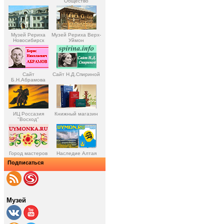
Общество
Музей Рериха
Музей Рериха Верх-
Новосибирск
Уймон
Сайт
Сайт Н.Д.Спириной
Б.Н.Абрамова
ИЦ Россазия
Книжный магазин
"Восход"
Город мастеров
Наследие Алтая
Подписаться
Музей