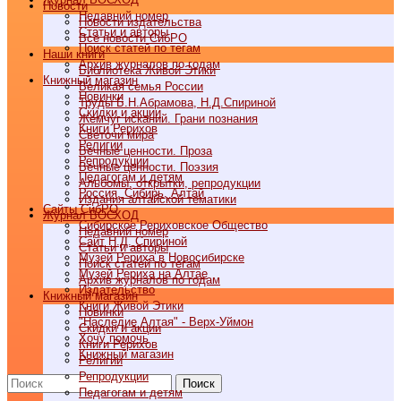
Новости
Недавний номер
Новости издательства
Статьи и авторы
Все новости СибРО
Поиск статей по тегам
Наши книги
Архив журналов по годам
Библиотека Живой Этики
Книжный магазин
Великая семья России
Новинки
Труды Б.Н.Абрамова, Н.Д.Спириной
Скидки и акции
Жемчуг исканий. Грани познания
Книги Рерихов
Светочи мира
Религии
Вечные ценности. Проза
Репродукции
Вечные ценности. Поэзия
Педагогам и детям
Альбомы, открытки, репродукции
Россия, Сибирь, Алтай
Издания алтайской тематики
Cайты СибРО
Журнал ВОСХОД
Сибирское Рериховское Общество
Недавний номер
Сайт Н.Д. Спириной
Статьи и авторы
Музей Рериха в Новосибирске
Поиск статей по тегам
Музей Рериха на Алтае
Архив журналов по годам
Издательство
Книжный магазин
Книги Живой Этики
Новинки
"Наследие Алтая" - Верх-Уймон
Скидки и акции
Хочу помочь
Книги Рерихов
Книжный магазин
Религии
Репродукции
Поиск
Педагогам и детям