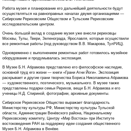
Работа музея и планирование его дальнейшей деятельности будут
осуществляться на равноправных началах двумя организациями —
Сибирским Рериховским Обществом и Тульским Рериховским
исследовательским центром.
Очень большой вклад в создание музея уже внесли рериховцы
Москвы, Тулы, Твери, Зеленограда, Ярославля, которые осуществили
все ремонтные работы (под руководством В.В. Макарова, ТулРИЦ).
Одновременно с выполнением ремонтных работ готовилось музейное
оборудование и продумывалась экспозиция.
В Музее Б.Н. Абрамова представлено его философское наследие,
основ­ной труд его жизни — книги «Грани Агни Йоги». Экспозиция
раскрывает и другие грани творчества Бориса Николаевича Абрамова
— художественного, поэтического, музыкального. В музее также
представлены подарки семьи Рерихов, вещи Б.Н. Абрамова и его
ученицы Н.Д. Спириной, фотографии, архивные документы.
Сибирское Рериховское Общество выражает благодарность
Министерству культуры РФ, Министерству культуры Тульской
области, Администрации Венёвского района, Национальному
Рериховскому комитету, Центру «Мир Востока» при Институте
востоковедения РАН за поддержку идеи создания общественного
Музея Б.Н. Абрамова в Венёве.