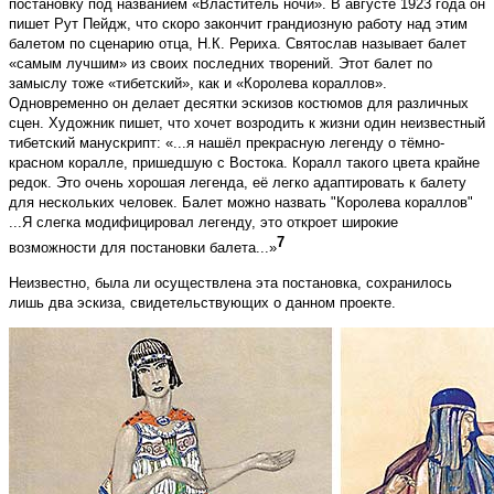
постановку под названием «Властитель ночи». В августе 1923 года он
пишет Рут Пейдж, что скоро закончит грандиозную работу над этим
балетом по сценарию отца, Н.К. Рериха. Святослав называет балет
«самым лучшим» из своих последних творений. Этот балет по
замыслу тоже «тибетский», как и «Королева кораллов».
Одновременно он делает десятки эскизов костюмов для различных
сцен. Художник пишет, что хочет возродить к жизни один неизвестный
тибетский манускрипт: «...я нашёл прекрасную легенду о тёмно-
красном коралле, пришедшую с Востока. Коралл такого цвета крайне
редок. Это очень хорошая легенда, её легко адаптировать к балету
для нескольких человек. Балет можно назвать "Королева кораллов"
...Я слегка модифицировал легенду, это откроет широкие
7
возможности для постановки балета...»
Неизвестно, была ли осуществлена эта постановка, сохранилось
лишь два эскиза, свидетельствующих о данном проекте.