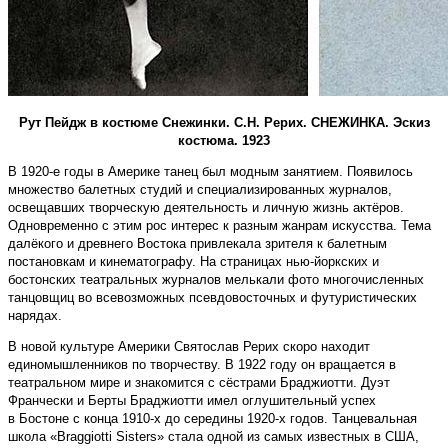
Рут Пейдж в костюме Снежинки. С.Н. Рерих. СНЕЖИНКА. Эскиз
костюма. 1923
В 1920-е годы в Америке танец был модным занятием. Появилось
множество балетных студий и специа­лизированных журналов,
освещавших творческую деятельность и личную жизнь актёров.
Одновременно с этим рос интерес к разным жанрам искусства. Тема
далёкого и древнего Востока привлекала зрителя к балетным
постановкам и кинематографу. На страницах нью-йоркских и
бостонских театральных журналов мелькали фото многочисленных
танцовщиц во всевозможных псевдовосточных и футуристических
нарядах.
В новой культуре Америки Святослав Рерих скоро находит
единомышленников по творчеству. В 1922 году он вращается в
театральном мире и знакомится с сёстрами Браджиотти. Дуэт
Франчески и Берты Браджиотти имел оглушительный успех
в Бостоне с конца 1910-х до середины 1920-х годов. Танцевальная
школа «Braggiotti Sisters» стала одной из самых известных в США,