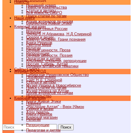
Новости
Недавний номер
Новости издательства
Статьи и авторы
Все новости СибРО
Поиск статей по тегам
Наши книги
Архив журналов по годам
Библиотека Живой Этики
Книжный магазин
Великая семья России
Новинки
Труды Б.Н.Абрамова, Н.Д.Спириной
Скидки и акции
Жемчуг исканий. Грани познания
Книги Рерихов
Светочи мира
Религии
Вечные ценности. Проза
Репродукции
Вечные ценности. Поэзия
Педагогам и детям
Альбомы, открытки, репродукции
Россия, Сибирь, Алтай
Издания алтайской тематики
Cайты СибРО
Журнал ВОСХОД
Сибирское Рериховское Общество
Недавний номер
Сайт Н.Д. Спириной
Статьи и авторы
Музей Рериха в Новосибирске
Поиск статей по тегам
Музей Рериха на Алтае
Архив журналов по годам
Издательство
Книжный магазин
Книги Живой Этики
Новинки
"Наследие Алтая" - Верх-Уймон
Скидки и акции
Хочу помочь
Книги Рерихов
Книжный магазин
Религии
Репродукции
Поиск
Педагогам и детям