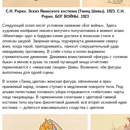
С.Н. Рерих. Эскиз Яванского костюма (Танец Шивы). 1923. С.Н.
Рерих. БОГ ВОЙНЫ. 1923
Следующий эскиз носит условное название «Бог войны». Здесь
художник изобразил некоего могучего получеловека в момент атаки.
«Минотавр» одет в бордово-синие доспехи в японском стиле и
опоясан шкурой. Звериная мощь подчёркнута движением сверху
вниз, когда герой, приподнимаясь, наносит сокрушительный удар
невидимому противнику. В сгибе стопы и колен выражено
стремительное движение. Динамика воинственной «фигуры с головою
быка» и мечом в руках по своей пугающей мощи отчётливо
перекликается с «яванским танцем» Шивы. Возможно, обе фигуры
выполнены для одной сцены.
В эскизе «Танец цветов» женская фигура, облачённая в ярко-
оранжевый наряд, плавно ступает в медленном повороте тела. Под
алыми лепестками головного убора открываются «тибетские» черты
лица танцовщицы. В гармоничном сочетании с цветовой гаммой
костюма тело окутано фиолетовой дымкой, всё вторит основной идее
костюма — добиться максимального сходства с цветком.