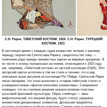
С.Н. Рерих. ТИБЕТСКИЙ КОСТЮМ. 1924. С.Н. Рерих. ТУРЕЦКИЙ
КОСТЮМ. 1923
.
В настоящее время с каждым годом возрастает интерес к раннему
периоду творчества Святослава Рериха, свидетельство тому —
появление ряда прежде неизвестных картин на мировых аукционах. В
их числе и эскизы театральных костюмов, относящиеся к 1923 году,
как, например, «Тибетский костюм» из частной коллекции (США). Этот
авторский картон исполнен в том же стиле и технике, что и ряд
описанных выше рисунков из коллекции Рут Пейдж. Святослав Рерих
писал балерине, что эскиз выполнен в «старом тибетском стиле» и
усовершенствован «фантастическими элементами». Совершенно
очевидно, что на стилевое решение оказала влияние пластика
культовой бронзовой скульптуры. Образ «тибетца» — явно
мифологический, его мощная фигура, будто статуя, украшена
множеством декоративных элементов. Детальная проработка
костюма отличается особым качеством. Синева кожи выразительно