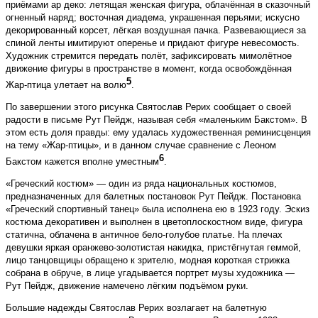
приёмами ар деко: летящая женская фигура, облачённая в сказочный
огненный наряд; восточная диадема, украшенная перьями; искусно
декорированный корсет, лёгкая воздушная пачка. Развевающиеся за
спиной ленты имитируют оперенье и придают фигуре невесомость.
Художник стремится передать полёт, зафиксировать мимолётное
движение фигуры в пространстве в момент, когда освобождённая
5
Жар-птица улетает на волю
.
По завершении этого рисунка Святослав Рерих сообщает о своей
радости в письме Рут Пейдж, называя себя «маленьким Бакстом». В
этом есть доля правды: ему удалась художественная реминисценция
на тему «Жар-птицы», и в данном случае сравнение с Леоном
6
Бакстом кажется вполне уместным
.
«Греческий костюм» — один из ряда национальных костюмов,
предназначенных для балетных постановок Рут Пейдж. Постановка
«Греческий спортивный танец» была исполнена ею в 1923 году. Эскиз
костюма декоративен и выполнен в цветоплоскостном виде, фигура
статична, облачена в античное бело-голубое платье. На плечах
девушки яркая оранжево-золотистая накидка, пристёгнутая геммой,
лицо танцовщицы обращено к зрителю, модная короткая стрижка
собрана в обруче, в лице угадывается портрет музы художника —
Рут Пейдж, движение намечено лёгким подъёмом руки.
Большие надежды Святослав Рерих возлагает на балетную