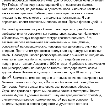
своём творческом интересе к культуре Юго-Восточной Азии он пишет
Рут Пейдж: «Я напишу также сценарий для сиамского балета.
Большой балет, но достаточно одного танцора. Сиамские костюмы
также очень красивы. Забавно, что столь прекрасные костюмы
никогда не используются в театральных постановках. Я сам
поражаюсь своим творческим способностям. Прямо фонтан идей...»
По своей динамике рисунки Святослава Рериха скорее близки
изображениям из современных теат­ральных журналов. На эскизе к
«Яванскому танцу» предстаёт фигура грозного полубога. Его
застывшая поза напоминает так называемый «Танец Шивы»,
основанный на специфических непрерывных движениях рук и ног по
спирали. Прототипом для эскиза послужили скульптурные изваяния
Шивы. Благодаря широко распространившимся знаниям об индийских
культах и практике йоги постановки этого танца были весьма
популярны в театрах Америки в 1920-е годы. Индийские классические
танцы возродились на Западе во многом благодаря постановкам
труппы Анны Павловой и дуэту «Shawns» — Теду Шону и Рут Сен-
4
Дени
. Возможно, именно под впечатлением от их костюмированных
балетов, таких как «Радха», «Йоги» и «Космический танец Шивы»,
Святослав Рерих создал ряд своих экспрессивных образов.
Страшная гримаса с яростным оскалом ближе к мистериям Тибета,
нежели Индии. Художник лишает Шиву его традиционного трезубца,
символически важное положение кистей рук дано условно. Но
в целом выражена основа сущности индуистского бога как