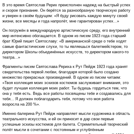
В это время Святослав Рерих преисполнен надежд на быстрый успех
и скорое признание. Он берётся за разнообразную творческую работу
и уверен в своём будущем: «Я буду рисовать каждую минуту своей
жизни, все месяцы и года напролёт, мне гарантирован успех...»
Он погружён в международную артистическую среду, его внутренний
мир интенсивно обогащается. В одном из писем 1923 года старший
брат Юрий пишет Святославу: «В американской среде о тебе ходят
самые фантастические слухи, то ты являешься балетмейстером, то
директором Школы объединённых искусств, то директором какого-то
театра...»
Фрагменты писем Святослава Рериха к Рут Пейдж 1923 года хранят
свидетельства первой любви, благодаря которой было создано
множество прекрасных произведений. В одном из писем читаем:
«Твоя коллекция моих эскизов костюмов заслуживает внимания, это
будет лучшая коллекция моих работ. Ты будешь гордиться тем, что
она у тебя есть. Ведь все работы посвящены тебе и создавались для
тебя... Я должен поблагодарить тебя, потому что моя работа
возросла на 200 %».
Именно балерина Рут Пейдж направляет мысли художника в область
театрального искусства, и ей он приносит в дар свои первые
успешные эскизы костюмов для балета. Стремительный творческий
полёт мысли в сочетании с постоянным и углублённым