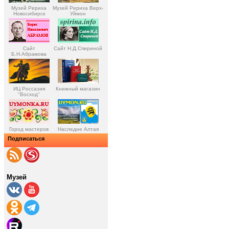
Музей Рериха
Музей Рериха Верх-
Новосибирск
Уймон
Сайт
Сайт Н.Д.Спириной
Б.Н.Абрамова
ИЦ Россазия
Книжный магазин
"Восход"
Город мастеров
Наследие Алтая
Подписаться
Музей