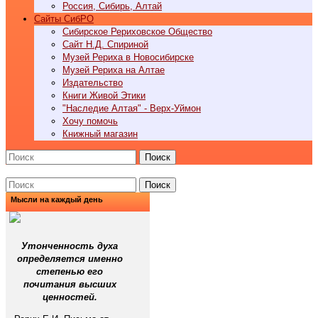
Россия, Сибирь, Алтай
Cайты СибРО
Сибирское Рериховское Общество
Сайт Н.Д. Спириной
Музей Рериха в Новосибирске
Музей Рериха на Алтае
Издательство
Книги Живой Этики
"Наследие Алтая" - Верх-Уймон
Хочу помочь
Книжный магазин
Поиск
Поиск
Мысли на каждый день
Утонченность духа
определяется именно
степенью его
почитания высших
ценностей.