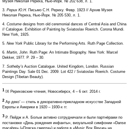
Музея Николая Рериха, Нью-Йорк. № 202 638, л. 1.
3.
Рерих Ю.Н
. Письмо С.Н. Рериху. Февр. 1923 // Архив Музея
Николая Рериха, Нью-Йорк. № 205 530, л. 1.
4.
Costume
designs from old ceremonial dances of Central Asia and China
// Catalogue. Exhibition of Painting by Sviatoslav Roerich. Corona Mundi.
New York, 1925.
5.
New York
Public Library for the Performing Arts. Ruth Page Collection.
6.
Martin, John
. Ruth Page: An Intimate Biography. New York: Marcel
Dekker, 1977. P. 29 – 30.
7.
Sotheby’s
Auction Catalogue. United Kingdom, London. Russian
Paintings Day. Sale 01 Dec. 2009. Lot 422 / Sviatoslav Roerich. Costume
Design (Tibetan Beauty).
1
IX Рериховские чтения, Новосибирск, 4 – 6 окт. 2014 г.
2
Ар деко
'
— стиль в декоративно-прикладном искусстве Западной
Европы и Америки в 1920 – 1930-х гг.
3
Р. Пейдж и А. Больм активно сотрудничали и были партнёрами по
постановке «День рождения инфанты», визуальной симфонии «Danse
macabre» («Пляска смерти») и работе в «Music Box Revue» на