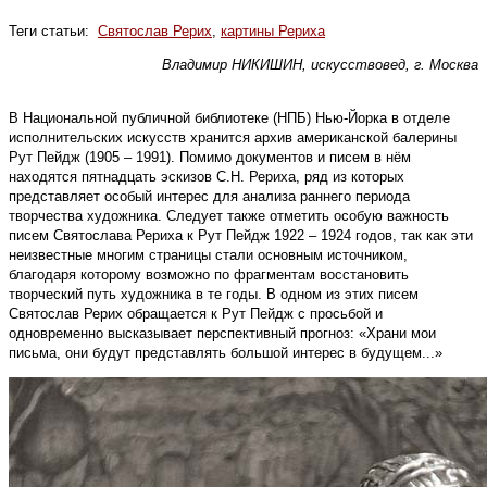
Теги статьи:
Святослав Рерих
,
картины Рериха
Владимир НИКИШИН, искусствовед, г. Москва
В Национальной публичной библиотеке (НПБ) Нью-Йорка в отделе
исполнительских искусств хранится архив американской балерины
Рут Пейдж (1905 – 1991). Помимо документов и писем в нём
находятся пятнадцать эскизов С.Н. Рериха, ряд из которых
представляет особый интерес для анализа раннего периода
творчества художника. Следует также отметить особую важность
писем Святослава Рериха к Рут Пейдж 1922 – 1924 годов, так как эти
неизвестные многим страницы стали основным источником,
благодаря которому возможно по фрагментам восстановить
творческий путь художника в те годы. В одном из этих писем
Святослав Рерих обращается к Рут Пейдж с просьбой и
одновременно высказывает перспективный прогноз: «Храни мои
письма, они будут представлять большой интерес в будущем...»