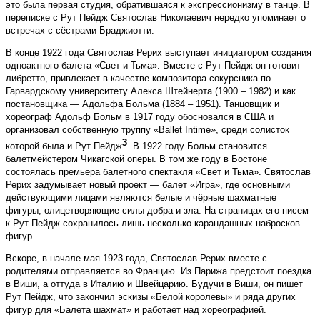
это была первая студия, обратившаяся к экспрессионизму в танце. В
переписке с Рут Пейдж Святослав Николаевич нередко упоминает о
встречах с сёстрами Браджиотти.
В конце 1922 года Святослав Рерих выступает инициатором создания
одноактного балета «Свет и Тьма». Вместе с Рут Пейдж он готовит
либретто, привлекает в качестве композитора сокурсника по
Гарвардскому университету Алекса Штейнерта (1900 – 1982) и как
постановщика — Адольфа Больма (1884 – 1951). Танцовщик и
хореограф Адольф Больм в 1917 году обосновался в США и
организовал собственную труппу «Ballet Intime», среди солисток
3
которой была и Рут Пейдж
. В 1922 году Больм становится
балетмейстером Чикагской оперы. В том же году в Бостоне
состоялась премьера балетного спектакля «Свет и Тьма». Святослав
Рерих задумывает новый проект — балет «Игра», где основными
действующими лицами являются белые и чёрные шахматные
фигуры, олицетворяющие силы добра и зла. На страницах его писем
к Рут Пейдж сохранилось лишь несколько карандашных набросков
фигур.
Вскоре, в начале мая 1923 года, Святослав Рерих вместе с
родителями отправляется во Францию. Из Парижа предстоит поездка
в Виши, а оттуда в Италию и Швейцарию. Будучи в Виши, он пишет
Рут Пейдж, что закончил эскизы «Белой королевы» и ряда других
фигур для «Балета шахмат» и работает над хореографией.