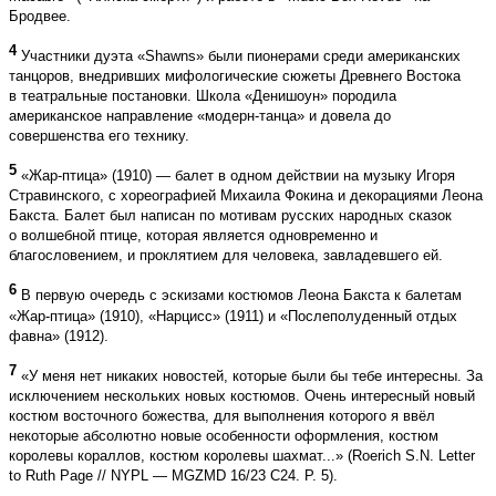
Бродвее.
4
Участники дуэта «Shawns» были пионерами среди американских
танцоров, внедривших мифологические сюжеты Древнего Востока
в театральные постановки. Школа «Денишоун» породила
американское направление «модерн-танца» и довела до
совершенства его технику.
5
«Жар-птица» (1910) — балет в одном действии на музыку Игоря
Стравинского, c хореографией Михаила Фокина и декорациями Леона
Бакста. Балет был написан по мотивам русских народных сказок
о волшебной птице, которая является одновременно и
благословением, и проклятием для человека, завладевшего ей.
6
В первую очередь с эскизами костюмов Леона Бакста к балетам
«Жар-птица» (1910), «Нарцисс» (1911) и «Послеполуденный отдых
фавна» (1912).
7
«У меня нет никаких новостей, которые были бы тебе интересны. За
исключением нескольких новых костюмов. Очень интересный новый
костюм восточного божества, для выполнения которого я ввёл
некоторые абсолютно новые особенности оформления, костюм
королевы кораллов, костюм королевы шахмат...» (Roerich S.N. Letter
to Ruth Page // NYPL — MGZMD 16/23 C24. P. 5).