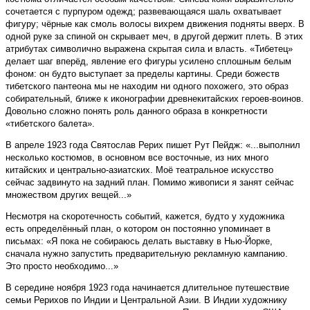
сочетается с пурпуром одежд; развевающаяся шаль охватывает
фигуру; чёрные как смоль волосы вихрем движения подняты вверх. В
одной руке за спиной он скрывает меч, в другой держит плеть. В этих
атрибутах символично выражена скрытая сила и власть. «Тибетец»
делает шаг вперёд, явление его фигуры усилено сплошным белым
фоном: он будто выступает за пределы картины. Среди божеств
тибетского пантеона мы не находим ни одного похожего, это образ
собирательный, ближе к иконографии древнекитайских героев-воинов.
Довольно сложно понять роль данного образа в конкретности
«тибетского балета».
В апреле 1923 года Святослав Рерих пишет Рут Пейдж: «...выполнил
несколько костюмов, в основном все восточные, из них много
китайских и центрально-азиатских. Моё театральное искусство
сейчас задвинуто на задний план. Помимо живописи я занят сейчас
множеством других вещей...»
Несмотря на скоротечность событий, кажется, будто у художника
есть определённый план, о котором он постоянно упоминает в
письмах: «Я пока не собираюсь делать выставку в Нью-Йорке,
сначала нужно запустить предварительную рекламную кампанию.
Это просто необходимо...»
В середине ноября 1923 года начинается длительное путешествие
семьи Рерихов по Индии и Центральной Азии. В Индии художнику