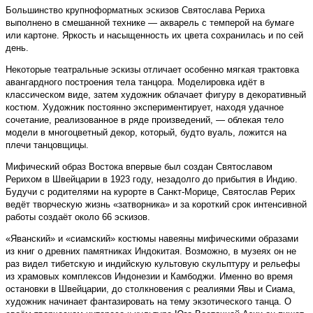
Большинство крупноформатных эскизов Свято­слава Рериха
выполнено в смешанной технике — акварель с темперой на бумаге
или картоне. Яркость и насыщенность их цвета сохранилась и по сей
день.
Некоторые театральные эскизы отличает особенно мягкая трактовка
авангардного построения тела танцора. Моделировка идёт в
классическом виде, затем художник облачает фигуру в декоративный
костюм. Художник постоянно экспериментирует, находя удачное
сочетание, реализованное в ряде произведений, — облекая тело
модели в многоцветный декор, который, будто вуаль, ложится на
плечи танцовщицы.
Мифический образ Востока впервые был создан Святославом
Рерихом в Швейцарии в 1923 году, незадолго до прибытия в Индию.
Будучи с родителями на курорте в Санкт-Морице, Святослав Рерих
ведёт творческую жизнь «затворника» и за короткий срок интенсивной
работы создаёт около 66 эскизов.
«Яванский» и «сиамский» костюмы навеяны мифическими образами
из книг о древних памятниках Индокитая. Возможно, в музеях он не
раз видел тибетскую и индийскую культовую скульптуру и рельефы
из храмовых комплексов Индонезии и Камбоджи. Именно во время
остановки в Швейцарии, до столкновения с реалиями Явы и Сиама,
художник начинает фантазировать на тему экзотического танца. О