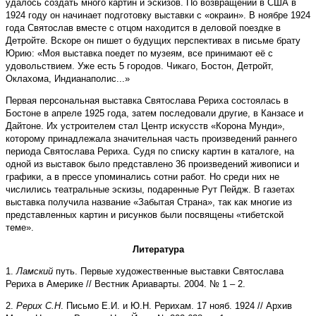
удалось создать много картин и эскизов. По возвращении в США в
1924 году он начинает подготовку выставки с «окраин». В ноябре 1924
года Святослав вместе с отцом находится в деловой поездке в
Детройте. Вскоре он пишет о будущих перспективах в письме брату
Юрию: «Моя выставка поедет по музеям, все принимают её с
удовольствием. Уже есть 5 городов. Чикаго, Бостон, Детройт,
Оклахома, Индианаполис...»
Первая персональная выставка Святослава Рериха состоялась в
Бостоне в апреле 1925 года, затем последовали другие, в Канзасе и
Дайтоне. Их устроителем стал Центр искусств «Корона Мунди»,
которому принадлежала значительная часть произведений раннего
периода Святослава Рериха. Судя по списку картин в каталоге, на
одной из выставок было представлено 36 произведений живописи и
графики, а в прессе упоминались сотни работ. Но среди них не
числились театральные эскизы, подаренные Рут Пейдж. В газетах
выставка получила название «Забытая Страна», так как многие из
представленных картин и рисунков были посвящены «тибетской
теме».
Литература
1.
Ламский
путь. Первые художественные выставки Святослава
Рериха в Америке // Вестник Ариаварты. 2004. № 1 – 2.
2.
Рерих С.Н
. Письмо Е.И. и Ю.Н. Рерихам. 17 нояб. 1924 // Архив