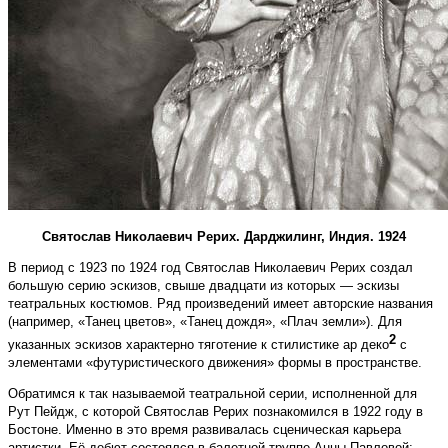
Святослав Николаевич Рерих. Дарджилинг, Индия. 1924
В период с 1923 по 1924 год Святослав Николаевич Рерих создал
большую серию эскизов, свыше двадцати из которых — эскизы
театральных костюмов. Ряд произведений имеет авторские названия
(например, «Танец цветов», «Танец дождя», «Плач земли»). Для
2
указанных эскизов характерно тяготение к стилистике ар деко
с
элементами «футуристического движения» формы в пространстве.
Обратимся к так называемой театральной серии, исполненной для
Рут Пейдж, с которой Святослав Рерих познакомился в 1922 году в
Бостоне. Именно в это время развивалась сценическая карьера
артистки. Её дебют состоялся в балетной труппе Анны Павловой;