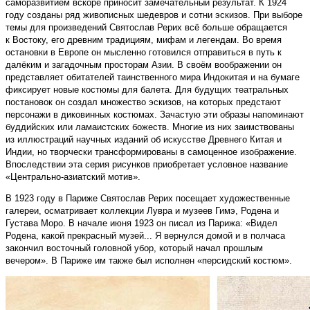
саморазвитием вскоре приносит замечательный результат. К 1924
году созданы ряд живописных шедевров и сотни эскизов. При выборе
темы для произведений Святослав Рерих всё больше обращается
к Востоку, его древним традициям, мифам и легендам. Во время
остановки в Европе он мысленно готовился отправиться в путь к
далёким и загадочным просторам Азии. В своём воображении он
представляет обитателей таинственного мира Индокитая и на бумаге
фиксирует новые костюмы для балета. Для будущих театральных
постановок он создал множество эскизов, на которых предстают
персонажи в диковинных костюмах. Зачастую эти образы напоминают
буддийских или ламаистских божеств. Многие из них заимствованы
из иллюстраций научных изданий об искусстве Древнего Китая и
Индии, но творчески трансформированы в самоценное изображение.
Впоследствии эта серия рисунков приобретает условное название
«Центрально-азиатский мотив».
В 1923 году в Париже Святослав Рерих посещает художественные
галереи, осматривает коллекции Лувра и музеев Гимэ, Родена и
Густава Моро. В начале июня 1923 он писал из Парижа: «Видел
Родена, какой прекрасный музей... Я вернулся домой и в полчаса
закончил восточный головной убор, который начал прошлым
вечером». В Париже им также был исполнен «персидский костюм».