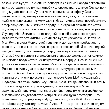
возвышено будет. Ближайшие понесут в сознание народа сокровища
духа, оставленные им на потребу человечества. Великое Служение и
плоды даёт великие. Лучи жизни, пронизав атмосферу Земли,
магнитное поле, жемчужины его творчества доведут до степени
крайнего напряжения, и жемчужины будут сиять, творя преображение
сфер окружающих и зажигая сердца. Со страниц печатных листов
поднимут сокровища его мыслей и понесут их в жизнь, претворяя её.
И ушедший с Земли встанет над ней во всей силе своего духа.
Встанет Учителем Жизни, и семя его будет увековечено. И так как
Моя Рука и сила Моих Лучей над ним и делами его пребывает, то
расцветут они яркостью силы и красоты небывалой. И он, исшедшей
мощью своего духа, возведёт народ на новую ступень сознания.
Учение Жизни увидят воплощённым в зримые формы, и невидимое,
но могучее воздействие их почувствуют в сердце. Новые огненные
условия планеты скрытое ныне облегчат и сделают явно ощутимым.
Раньше носили и даже во­зили по местам чудотворные иконы и
получали благо. Ныне повезут по миру по всем углам передвижники
картины его, и они по всем углам понесут Свет Мой, сгущённый в
шедеврах его творчества. Сгущённый Свет, конденсированный огонь,
сокровище духа его произведений, огонь творящий и благо
излучающий явно будет понят, и оценён, и храним благоговейно как
высочайшее свидетельство мощи огненного духа его творца. Его
принявшие и утверждающие будут творить Дело Моё. Через него
польётся миру благодать Моих Лучей. Его творчество явится одним
из великих каналов Света, проливающегося на Землю. И многие