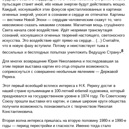
пульсация станет иной, ибо новые энергии будут действовать мощно.
Каждый, коснувшийся этих фокусов кристаллизованных в картинах
огненных энергий, уносит в сознании и сердце их отпечатки. Картины
— вестники Новой Эпохи — сердцам человеческим скажут то, чего
невозможно сказать никакими словами. Магнитная мощь сгущённого
Света начала своё воздействие. Идёт незримая трансмутация
сознаний, коснувшихся огненных творений настоящего, светоносного
искусства. Это воздействие идёт прямо на сердце... (...) Считайте,
что в новую фазу вступили. Потому и неистовствует тьма в
8
бессильных и бесплодных попытках уничтожить Ведущую Страну»
.
Для многих возвращение Юрия Николаевича и последовавшая за
этим первая выставка картин его отца открыли возможность
соприкоснуться с совершенно необычным явлением — Державой
Рериха.
Этот первый всеобщий всплеск интереса к Н.К. Рериху достиг в
нашей стране кульминации в 100-летний юбилей художника, который
праздновался на государственном уровне в 1974 году. По Советскому
Союзу прошли выставки его картин, и самые широкие круги общества
получили возможность познакомиться с творчеством Николая
Константиновича.
Вторая волна интереса пришлась на вторую половину 1980-х и 1990-е
годы — период перестройки и гласности. Именно тогда стало