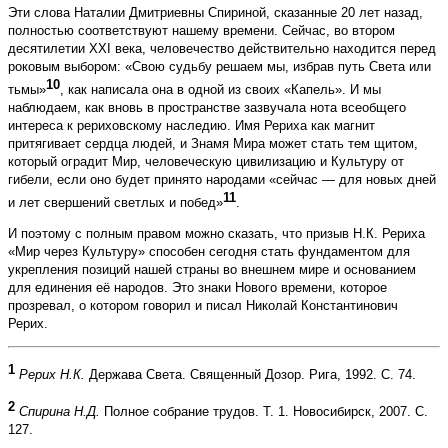
Эти слова Наталии Дмитриевны Спириной, ска­занные 20 лет назад,
полностью соответствуют нашему времени. Сейчас, во втором
десятилетии XXI века, человечество действительно находится перед
роковым выбором: «Свою судьбу решаем мы, избрав путь Света или
10
тьмы»
, как написала она в одной из своих «Капель». И мы
наблюдаем, как вновь в пространстве зазвучала нота всеобщего
интереса к рериховскому наследию. Имя Рериха как магнит
притягивает сердца людей, и Знамя Мира может стать тем щитом,
который оградит Мир, человеческую цивилизацию и Культуру от
гибели, если оно будет принято народами «сейчас — для новых дней
11
и лет свершений светлых и побед»
.
И поэтому с полным правом можно сказать, что призыв Н.К. Рериха
«Мир через Культуру» способен сегодня стать фундаментом для
укрепления позиций нашей страны во внешнем мире и основанием
для единения её народов. Это знаки Нового времени, которое
прозревал, о котором говорил и писал Николай Константинович
Рерих.
1
Рерих Н.К.
Держава Света. Священный Дозор. Рига, 1992. С. 74.
2
Спирина Н.Д.
Полное собрание трудов. Т. 1. Новосибирск, 2007. С.
127.