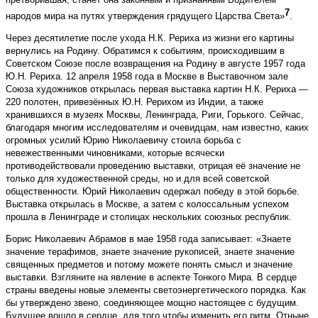
7
народов мира на путях утверждения грядущего Царства Света»
.
Через десятилетие после ухода Н.К. Рериха из жизни его картины
вернулись на Родину. Обратимся к событиям, происходившим в
Советском Союзе после возвращения на Родину в августе 1957 года
Ю.Н. Рериха. 12 апреля 1958 года в Москве в Выставочном зале
Союза художников открылась первая выставка картин Н.К. Рериха —
220 полотен, привезённых Ю.Н. Рерихом из Индии, а также
хранившихся в музеях Москвы, Ленинграда, Риги, Горького. Сейчас,
благодаря многим исследователям и очевидцам, нам известно, каких
огромных усилий Юрию Николаевичу стоила борьба с
невежественными чиновниками, которые всячески
противодействовали проведению выставки, отрицая её значение не
только для художественной среды, но и для всей советской
общественности. Юрий Николаевич одержал победу в этой борьбе.
Выставка открылась в Москве, а затем с колоссальным успехом
прошла в Ленинграде и столицах нескольких союзных республик.
Борис Николаевич Абрамов в мае 1958 года записывает: «Знаете
значение терафимов, знаете значение рукописей, знаете значение
священных предметов и потому можете понять смысл и значение
выставки. Взгляните на явление в аспекте Тонкого Мира. В сердце
страны введены новые элементы свето­энергетического порядка. Как
бы утверждено звено, соединяющее мощно настоящее с будущим.
Будущее вошло в сердце, для того чтобы изменить его ритм. Отныне