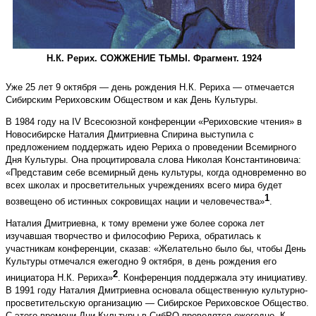
Н.К. Рерих. СОЖЖЕНИЕ ТЬМЫ. Фрагмент. 1924
Уже 25 лет 9 октября — день рождения Н.К. Рериха — отмечается
Сибирским Рериховским Обществом и как День Культуры.
В 1984 году на IV Всесоюзной конференции «Рериховские чтения» в
Новосибирске Наталия Дмитриевна Спирина выступила с
предложением поддержать идею Рериха о проведении Всемирного
Дня Культуры. Она процитировала слова Николая Константиновича:
«Представим себе всемирный день культуры, когда одновременно во
всех школах и просветительных учреждениях всего мира будет
1
возвещено об истинных сокровищах нации и человечества»
.
Наталия Дмитриевна, к тому времени уже более сорока лет
изучавшая творчество и философию Рериха, обратилась к
участникам конференции, сказав: «Желательно было бы, чтобы День
Культуры отмечался ежегодно 9 октября, в день рождения его
2
инициатора Н.К. Рериха»
. Конференция поддержала эту инициа­тиву.
В 1991 году Наталия Дмитриевна основала общественную культурно-
просветительскую организацию — Сибирское Рериховское Общество.
С этого времени Дни Культуры в СибРО проводятся ежегодно. К