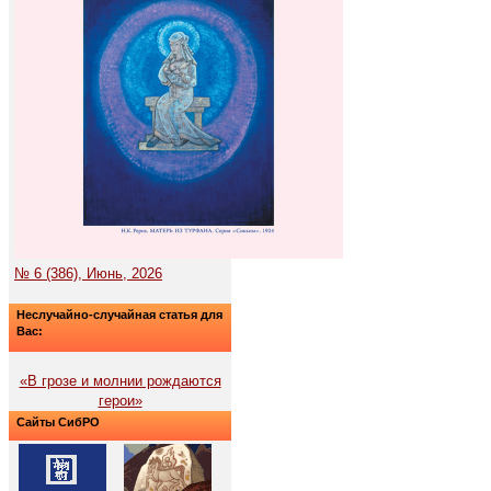
№ 6 (386), Июнь, 2026
Неслучайно-случайная статья для
Вас:
«В грозе и молнии рождаются
герои»
Сайты СибРО