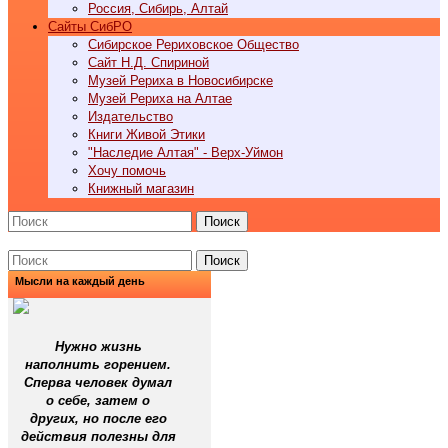
Россия, Сибирь, Алтай
Cайты СибРО
Сибирское Рериховское Общество
Сайт Н.Д. Спириной
Музей Рериха в Новосибирске
Музей Рериха на Алтае
Издательство
Книги Живой Этики
"Наследие Алтая" - Верх-Уймон
Хочу помочь
Книжный магазин
Поиск
Поиск
Мысли на каждый день
Нужно жизнь
наполнить горением.
Сперва человек думал
о себе, затем о
других, но после его
действия полезны для