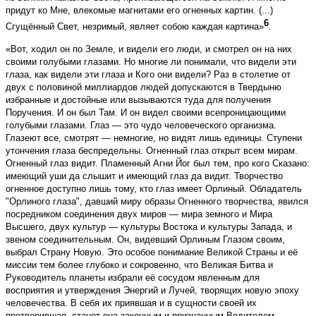
придут ко Мне, влекомые магнитами его огненных картин. (...)
6
Сгущённый Свет, незримый, являет собою каждая картина»
.
«Вот, ходил он по Земле, и видели его люди, и смотрел он на них
своими голубыми глазами. Но многие ли понимали, что видели эти
глаза, как видели эти глаза и Кого они видели? Раз в столетие от
двух с половиной миллиардов людей допускаются в Твердыню
избранные и достойные или вызываются туда для получения
Поручения. И он был Там. И он видел своими всепроницающими
голубыми глазами. Глаз — это чудо человеческого организма.
Глазеют все, смотрят — немногие, но видят лишь единицы. Ступени
утончения глаза беспредельны. Огненный глаз открыт всем мирам.
Огненный глаз видит. Пламенный Агни Йог был тем, про кого Сказано:
имеющий уши да слышит и имеющий глаз да видит. Творчество
огненное доступно лишь тому, кто глаз имеет Орлиный. Обладатель
"Орлиного глаза", давший миру образы Огненного творчества, явился
посредником соединения двух миров — мира земного и Мира
Высшего, двух культур — культуры Востока и культуры Запада, и
звеном соединительным. Он, видевший Орлиным Глазом своим,
выбрал Страну Новую. Это особое понимание Великой Страны и её
миссии тем более глубоко и сокровенно, что Великая Битва и
Руководитель планеты избрали её сосудом явленным для
восприятия и утверждения Энергий и Лучей, творящих новую эпоху
человечества. В себя их приявшая и в сущности своей их
претворившая, станет она законным и признанным Водителем