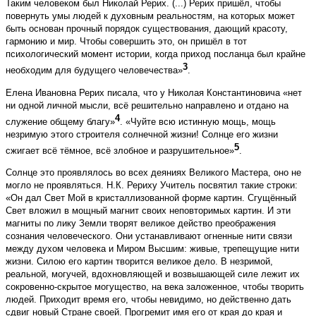
Таким человеком был Николай Рерих. (...) Рерих пришёл, чтобы
повернуть умы людей к духовным реальностям, на которых может
быть основан прочный порядок существования, дающий красоту,
гармонию и мир. Чтобы совершить это, он пришёл в тот
психологический момент истории, когда приход посланца был крайне
3
необходим для будущего человечества»
.
Елена Ивановна Рерих писала, что у Николая Константиновича «нет
ни одной личной мысли, всё решительно направлено и отдано на
4
служение общему благу»
. «Чуйте всю истинную мощь, мощь
незримую этого строителя солнечной жизни! Солнце его жизни
5
сжигает всё тёмное, всё злобное и разрушительное»
.
Солнце это проявлялось во всех деяниях Великого Мастера, оно не
могло не проявляться. Н.К. Рериху Учитель посвятил такие строки:
«Он дал Свет Мой в кристаллизованной форме картин. Сгущённый
Свет вложил в мощный магнит своих неповторимых картин. И эти
магниты по лику Земли творят великое действо преображения
сознания человеческого. Они устанавливают огненные нити связи
между духом человека и Миром Высшим: живые, трепещущие нити
жизни. Силою его картин творится великое дело. В незримой,
реальной, могучей, вдохновляющей и возвышающей силе лежит их
сокровенно-скрытое могущество, на века заложенное, чтобы творить
людей. Приходит время его, чтобы невидимо, но действенно дать
сдвиг новый Стране своей. Прогремит имя его от края до края и