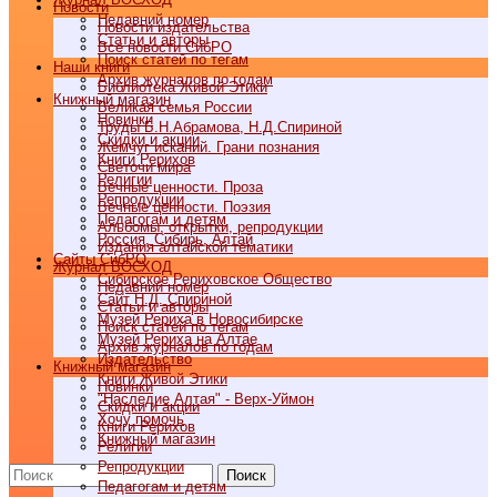
Новости
Недавний номер
Новости издательства
Статьи и авторы
Все новости СибРО
Поиск статей по тегам
Наши книги
Архив журналов по годам
Библиотека Живой Этики
Книжный магазин
Великая семья России
Новинки
Труды Б.Н.Абрамова, Н.Д.Спириной
Скидки и акции
Жемчуг исканий. Грани познания
Книги Рерихов
Светочи мира
Религии
Вечные ценности. Проза
Репродукции
Вечные ценности. Поэзия
Педагогам и детям
Альбомы, открытки, репродукции
Россия, Сибирь, Алтай
Издания алтайской тематики
Cайты СибРО
Журнал ВОСХОД
Сибирское Рериховское Общество
Недавний номер
Сайт Н.Д. Спириной
Статьи и авторы
Музей Рериха в Новосибирске
Поиск статей по тегам
Музей Рериха на Алтае
Архив журналов по годам
Издательство
Книжный магазин
Книги Живой Этики
Новинки
"Наследие Алтая" - Верх-Уймон
Скидки и акции
Хочу помочь
Книги Рерихов
Книжный магазин
Религии
Репродукции
Поиск
Педагогам и детям