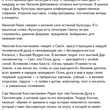
каждому из них Наталия Дмитриевна готовила выступление. В разные
годы в День Культуры проходили конференции и торжественные
собрания, открытия выставок, слайд-программы, поэтические вечера
и концерты.
Николай Рерих говорил о великой силе истинной Культуры. Его
крылатые слова «Культура есть почитание Света» не раз
становились девизом форумов, праздников, выбирались для
названия книг.
Николай Константинович говорит о Свете, присутствующем в каждой
человеческой душе и связывающем нас с беспредельностью
Космоса, с Высшей Мудростью. В великих людях этот высокий Дар
человечеству — Свет, или Огонь духа, — разгорается с особой
силой. Вспомним слова Христа: «Огонь пришёл Я низвести на
Землю, и как желал бы, чтобы он уже разгорелся!» Великие деятели
всех времён и народов проецируют Огонь духа в мир в виде своих
творений: художник — в прекрасных картинах, учёный — в великих
открытиях, педагог — в любви к детям, композитор, поэт и писатель
— в уникальных сочинениях.
Сам Николай Константинович Рерих был тем Гигантом Духа и
Светоносцем, о котором один из его биографов, Теодор Хеллин,
написал: «Время от времени в ходе истории появляется человек,
который ставит бессмертную печать на эпоху, в которой он живёт.