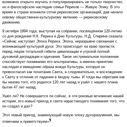
возможно открыто изучать и популяризировать не только творчество,
но и философское наследие семьи Рерихов — Живую Этику. В это
время в стране возникли сотни рериховских организаций, дав начало
новому общественно-культурному явлению — рериховскому
движению.
9 октября 1994 года, выступая на собрании, посвящённом 120-летию
со дня рождения Н.К. Рериха и Дню Культуры, Н.Д. Спирина сказала:
«Сейчас наступает Эпоха Рериха. Эпоха, неразрывно связанная с
возникающей культурой духа. Это происходит на краю пропасти,
перед лицом тотальной гибели цивилизации и угрозой полной
духовной деградации и одичания. Такое экстремальное положение
способствует пониманию его альтернативы, а именно принятию
наследия и вмещению образа вождя Культуры, которую он
провозгласил как почитание Света, а следовательно, и восхождение
к Свету в отличие от падения в бездну тьмы. И тогда мы обретаем как
бы наново того, кто родился 120 лет назад и ушёл с нашего плана
бытия 47 лет назад.
Ушёл ли? Не совершается ли сейчас, в эти роковые мгновения нашей
истории, его
новый
приход в свете нарастающего понимания того, что
он создал и дал?
Этот новый приход, знаменующий новую эпоху духоразумения, мы
9
отмечаем и приветствуем»
.