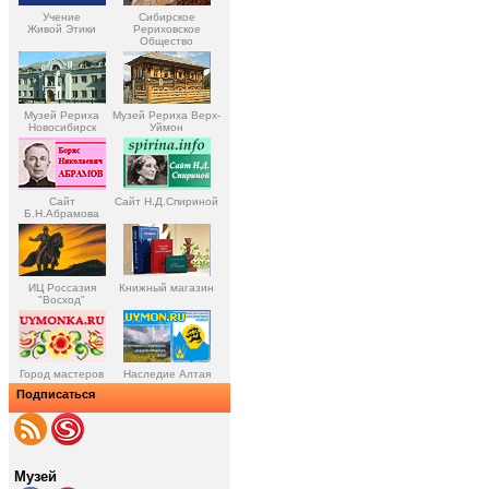
Учение
Сибирское
Живой Этики
Рериховское
Общество
Музей Рериха
Музей Рериха Верх-
Новосибирск
Уймон
Сайт
Сайт Н.Д.Спириной
Б.Н.Абрамова
ИЦ Россазия
Книжный магазин
"Восход"
Город мастеров
Наследие Алтая
Подписаться
Музей