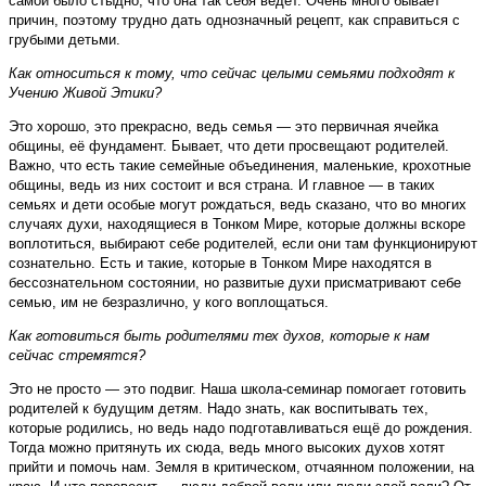
самой было стыдно, что она так себя ведёт. Очень много бывает
причин, поэтому трудно дать однозначный рецепт, как справиться с
грубыми детьми.
Как относиться к тому, что сейчас целыми семьями подходят к
Учению Живой Этики?
Это хорошо, это прекрасно, ведь семья — это первичная ячейка
общины, её фундамент. Бывает, что дети просвещают родителей.
Важно, что есть такие семейные объединения, маленькие, крохотные
общины, ведь из них состоит и вся страна. И главное — в таких
семьях и дети особые могут рождаться, ведь сказано, что во многих
случаях духи, находящиеся в Тонком Мире, которые должны вскоре
воплотиться, выбирают себе родителей, если они там функционируют
сознательно. Есть и такие, которые в Тонком Мире находятся в
бессознательном состоянии, но развитые духи присматривают себе
семью, им не безразлично, у кого воплощаться.
Как готовиться быть родителями тех духов, которые к нам
сейчас стремятся?
Это не просто — это подвиг. Наша школа-семинар помогает готовить
родителей к будущим детям. Надо знать, как воспитывать тех,
которые родились, но ведь надо подготавливаться ещё до рождения.
Тогда можно притянуть их сюда, ведь много высоких духов хотят
прийти и помочь нам. Земля в критическом, отчаянном положении, на