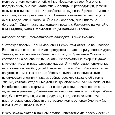
меня есть композиция о ней, о Нью-Йоркском музее. Мы очень
подружились, она посылала мне и слайды, и репродукции, у меня
есть много писем от неё. Ближайшая сотрудница Рерихов — и такая
простота, такая приветливость! Пожилая женщина, но выглядела
очень бодро, очень хорошо. Она же боролась, она ничего не
боялась**. Она и часть экспедиции прошла с Рерихами, на Алтай с
ними ездила, была в Монголии. Изумительный человек!
Как составлять тематические подборки из книг Учения?
Я отвечу словами Елены Ивановны Рерих, там ответ на ваш вопрос.
Вот что она пишет: «...при литературном таланте, при усвоении духа
Учения, можно принести большую пользу, избрав темы Учения и
составляя на основании их небольшие популярные очерки и даже
книжечки, имея в виду широкие массы. Эти небольшие популярные
изложения так необходимы! Например, можно было бы взять такие
насущные темы, как понятие Учителя, сила и значение мысли,
психическая энергия и т.д., и, собрав всё, что сказано об этом в
Учении, связать отдельные данные добавлением нужных пояснений».
Не обязательно выстраивать их в порядке книг, а именно связать
отдельные данные добавлением нужных пояснений. «Вообще работы
над Учением бездна, и я так радуюсь, когда обнаруживаются
писательские способности с устремлением к основам Учения» (из
письма от 26 апреля 1934 г.).
В чём заключаются в данном случае «писательские способности»?