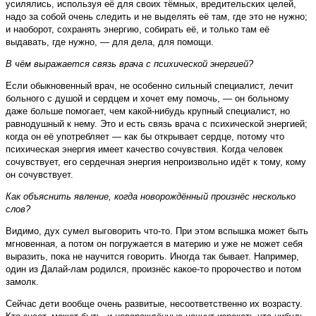
усилялись, используя её для своих тёмных, вредительских целей,
надо за собой очень следить и не выделять её там, где это не нужно;
и наоборот, сохранять энергию, собирать её, и только там её
выдавать, где нужно, — для дела, для помощи.
В чём выражается связь врача с психической энергией?
Если обыкновенный врач, не особенно сильный специалист, лечит
больного с душой и сердцем и хочет ему помочь, — он больному
даже больше помогает, чем какой-нибудь крупный специалист, но
равнодушный к нему. Это и есть связь врача с психической энергией;
когда он её употребляет — как бы открывает сердце, потому что
психическая энергия имеет качество сочувствия. Когда человек
сочувствует, его сердечная энергия непроизвольно идёт к тому, кому
он сочувствует.
Как объяснить явление, когда новорождённый произнёс несколько
слов?
Видимо, дух сумел выговорить что-то. При этом вспышка может быть
мгновенная, а потом он погружается в материю и уже не может себя
выразить, пока не научится говорить. Иногда так бывает. Например,
один из Далай-лам родился, произнёс какое-то пророчество и потом
замолк.
Сейчас дети вообще очень развитые, несоответственно их возрасту.