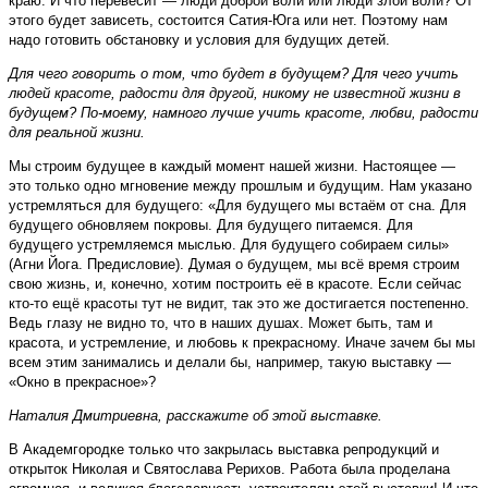
краю. И что перевесит — люди доброй воли или люди злой воли? От
этого будет зависеть, состоится Сатия-Юга или нет. Поэтому нам
надо готовить обстановку и условия для будущих детей.
Для чего говорить о том, что будет в будущем? Для чего учить
людей красоте, радости для другой, никому не известной жизни в
будущем? По-­моему, намного лучше учить красоте, любви, радости
для реальной жизни.
Мы строим будущее в каждый момент нашей жизни. Настоящее —
это только одно мгновение между прошлым и будущим. Нам указано
устремляться для будущего: «Для будущего мы встаём от сна. Для
будущего обновляем покровы. Для будущего питаемся. Для
будущего устремляемся мыслью. Для будущего собираем силы»
(Агни Йога. Предисловие). Думая о будущем, мы всё время строим
свою жизнь, и, конечно, хотим построить её в красоте. Если сейчас
кто-то ещё красоты тут не видит, так это же достигается постепенно.
Ведь глазу не видно то, что в наших душах. Может быть, там и
красота, и устремление, и любовь к прекрасному. Иначе зачем бы мы
всем этим занимались и делали бы, например, такую выставку —
«Окно в прекрасное»?
Наталия Дмитриевна, расскажите об этой выставке.
В Академгородке только что закрылась выставка репродукций и
открыток Николая и Святослава Рерихов. Работа была проделана