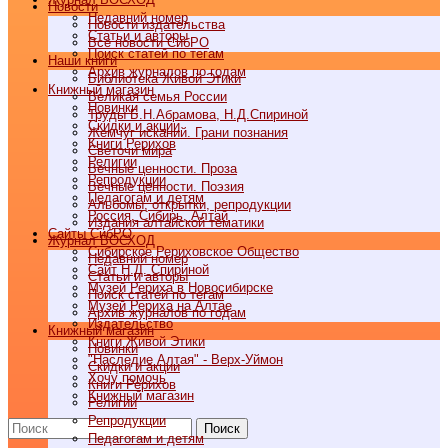
Новости
Недавний номер
Новости издательства
Статьи и авторы
Все новости СибРО
Поиск статей по тегам
Наши книги
Архив журналов по годам
Библиотека Живой Этики
Книжный магазин
Великая семья России
Новинки
Труды Б.Н.Абрамова, Н.Д.Спириной
Скидки и акции
Жемчуг исканий. Грани познания
Книги Рерихов
Светочи мира
Религии
Вечные ценности. Проза
Репродукции
Вечные ценности. Поэзия
Педагогам и детям
Альбомы, открытки, репродукции
Россия, Сибирь, Алтай
Издания алтайской тематики
Cайты СибРО
Журнал ВОСХОД
Сибирское Рериховское Общество
Недавний номер
Сайт Н.Д. Спириной
Статьи и авторы
Музей Рериха в Новосибирске
Поиск статей по тегам
Музей Рериха на Алтае
Архив журналов по годам
Издательство
Книжный магазин
Книги Живой Этики
Новинки
"Наследие Алтая" - Верх-Уймон
Скидки и акции
Хочу помочь
Книги Рерихов
Книжный магазин
Религии
Репродукции
Поиск
Педагогам и детям