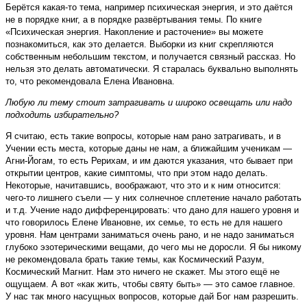
Берётся какая-то тема, например психическая энергия, и это даётся
не в порядке книг, а в порядке развёртывания темы. По книге
«Психическая энергия. Накопление и расточение» вы можете
познакомиться, как это делается. Выборки из книг скрепляются
собственным небольшим текстом, и получается связный рассказ. Но
нельзя это делать автоматически. Я старалась буквально выполнять
то, что рекомендовала Елена Ивановна.
Любую ли тему стоит затрагивать и широко освещать или надо
подходить избирательно?
Я считаю, есть такие вопросы, которые нам рано затрагивать, и в
Учении есть места, которые даны не нам, а ближайшим ученикам —
Агни-Йогам, то есть Рерихам, и им даются указания, что бывает при
открытии центров, какие симптомы, что при этом надо делать.
Некоторые, начитавшись, воображают, что это и к ним относится:
чего-то лишнего съели — у них солнечное сплетение начало работать
и т.д. Учение надо дифференцировать: что дано для нашего уровня и
что говорилось Елене Ивановне, их семье, то есть не для нашего
уровня. Нам центрами заниматься очень рано, и не надо заниматься
глубоко эзотерическими вещами, до чего мы не доросли. Я бы никому
не рекомендовала брать такие темы, как Космический Разум,
Космический Магнит. Нам это ничего не скажет. Мы этого ещё не
ощущаем. А вот «как жить, чтобы святу быть» — это самое главное.
У нас так много насущных вопросов, которые дай Бог нам разрешить.