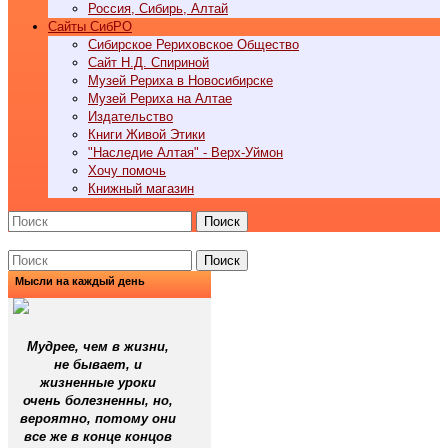
Россия, Сибирь, Алтай
Cайты СибРО
Сибирское Рериховское Общество
Сайт Н.Д. Спириной
Музей Рериха в Новосибирске
Музей Рериха на Алтае
Издательство
Книги Живой Этики
"Наследие Алтая" - Верх-Уймон
Хочу помочь
Книжный магазин
Поиск
Поиск
Мысли на каждый день
Мудрее, чем в жизни,
не бывает, и
жизненные уроки
очень болезненны, но,
вероятно, потому они
все же в конце концов