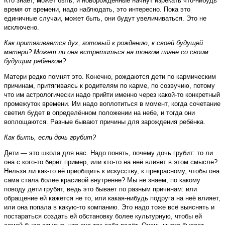
Кто знает, может быть, и новорождённые начнут изрекать что-нибудь
время от времени, надо наблюдать, это интересно. Пока это
единичные случаи, может быть, они будут увеличиваться. Это не
исключено.
Как притягивается дух, готовый к рождению, к своей будущей
матери? Может ли она встретиться на тонком плане со своим
будущим ребёнком?
Матери редко помнят это. Конечно, рождаются дети по кармическим
причинам, притягиваясь к родителям по карме, по созвучию, потому
что им астрологически надо прийти именно через какой-то конкретный
промежуток времени. Им надо воплотиться в момент, когда сочетание
светил будет в определённом положении на небе, и тогда они
воплощаются. Разные бывают причины для зарождения ребёнка.
Как быть, если дочь грубит?
Дети — это школа для нас. Надо понять, почему дочь грубит: то ли
она с кого-то берёт пример, или кто-то на неё влияет в этом смысле?
Нельзя ли как-то её приобщить к искусству, к прекрасному, чтобы она
сама стала более красивой внутренне? Мы не знаем, по какому
поводу дети грубят, ведь это бывает по разным причинам: или
обращение ей кажется не то, или какая-нибудь подруга на неё влияет,
или она попала в какую-то компанию. Это надо тоже всё выяснять и
постараться создать ей обстановку более культурную, чтобы ей