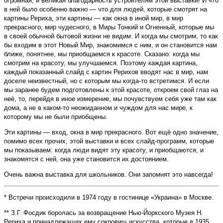
огромная, и великая благодарность устроителям этой выставки! И что
в ней было особенно важно — что для людей, которые смотрят на
картины Рериха, эти картины — как окна в иной мир, в мир
прекрасного, мир чудесного, в Миры Тонкий и Огненный, которые мы
в своей обычной бытовой жизни не видим. И когда мы смотрим, то как
бы входим в этот Новый Мир, знакомимся с ним, и он становится нам
ближе, понятнее, мы приобщаемся к красоте. Сказано: когда мы
смотрим на красоту, мы улучшаемся. Поэтому каждая картина,
каждый показанный слайд с картин Рерихов вводят нас в мир, нам
доселе неизвестный, но с которым мы когда-то встретимся. И если
мы заранее будем подготовлены к этой красоте, откроем свой глаз на
неё, то, перейдя в иное измерение, мы почувствуем себя уже там как
дома, а не в каком-то неожиданном и чуждом для нас мире, к
которому мы не были приобщены.
Эти картины — вход, окна в мир прекрасного. Вот ещё одно значение,
помимо всех прочих, этой выставки и всех слайд-программ, которые
мы показываем: когда люди видят эту красоту, и приобщаются, и
знакомятся с ней, она уже становится их достоянием.
Очень важна выставка для школьников. Они запомнят это навсегда!
* Встречи происходили в 1974 году в гостинице «Украина» в Москве.
** З.Г. Фосдик боролась за возвращение Нью-Йоркского Музея Н.
Рериха и принадлежащих ему сокровищ искусства, которые в 1935