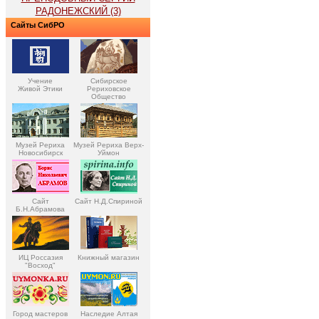
РАДОНЕЖСКИЙ (3)
Сайты СибРО
Учение
Сибирское
Живой Этики
Рериховское
Общество
Музей Рериха
Музей Рериха Верх-
Новосибирск
Уймон
Сайт
Сайт Н.Д.Спириной
Б.Н.Абрамова
ИЦ Россазия
Книжный магазин
"Восход"
Город мастеров
Наследие Алтая