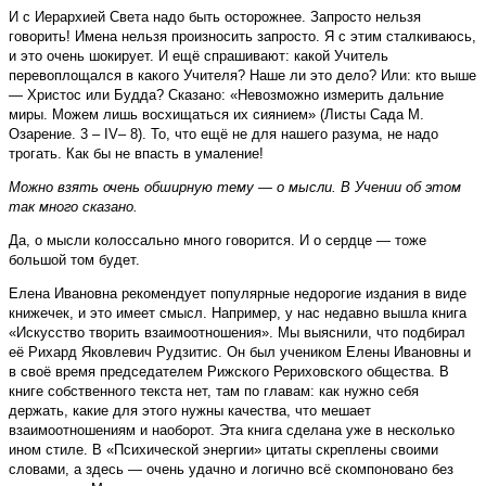
И с Иерархией Света надо быть осторожнее. Запросто нельзя
говорить! Имена нельзя произносить запросто. Я с этим сталкиваюсь,
и это очень шокирует. И ещё спрашивают: какой Учитель
перевоплощался в какого Учителя? Наше ли это дело? Или: кто выше
— Христос или Будда? Сказано: «Невозможно измерить дальние
миры. Можем лишь восхищаться их сиянием» (Листы Сада М.
Озарение. 3 – IV– 8). То, что ещё не для нашего разума, не надо
трогать. Как бы не впасть в умаление!
Можно взять очень обширную тему — о мысли. В Учении об этом
так много сказано.
Да, о мысли колоссально много говорится. И о сердце — тоже
большой том будет.
Елена Ивановна рекомендует популярные недорогие издания в виде
книжечек, и это имеет смысл. Например, у нас недавно вышла книга
«Искусство творить взаимоотношения». Мы выяснили, что подбирал
её Рихард Яковлевич Рудзитис. Он был учеником Елены Ивановны и
в своё время председателем Рижского Рериховского общества. В
книге собственного текста нет, там по главам: как нужно себя
держать, какие для этого нужны качества, что мешает
взаимоотношениям и наоборот. Эта книга сделана уже в несколько
ином стиле. В «Психической энергии» цитаты скреплены своими
словами, а здесь — очень удачно и логично всё скомпоновано без