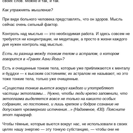
своих слов. Можно и так, и так.
Как упражнять мышление?
При виде больного человека представлять, что он здоров. Мысль
сейчас очень сильный фактор.
Контроль над мыслью — это необходимая работа. И здесь совсем не
требуется ни концентрации, ни медитации, а просто в жизни каждого
дня нужен контроль над мыслью.
Есть ли разница между тонким телом и астралом, о котором
говорится в «Гранях Агни Йоги»?
Есть и очищенные тонкие тела, которые уже приближаются к менталу
и буддхи — к высоким состояниям; их астралом не называют, но это
тоже тонкие тела, только уже очищенные.
«Существа тонкие вьются вокруг каждого и употребляют
частицы эктоплазмы... Нужно, чтобы люди крепко запомнили, что
эктоплазма выделяется вовсе не только на каких­то особых
собраниях, но постоянно, и лишь крепкое и бодрое сознание не
допускает чрезмерного истечения...» (Надземное, 430). Поясните
этот параграф.
Чтобы тёмные, которые вьются вокруг нас, не использовали в своих
целях нашу энергию — эту тонкую субстанцию, — чтобы они не