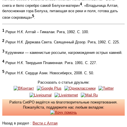
4
снега и бело серебро самой Белухи-матери»
. «Владычица Алтая,
белоснежная гора Белуха, питающая все реки и поля, готова дать
5
свои сокровища»
.
1
Рерих Н.К
. Алтай – Гималаи. Рига, 1992. С. 100.
2
Рерих Н.К
. Держава Света. Священный Дозор. Рига, 1992. С. 225.
3
Курумники — каменистые россыпи, нагромождения острых камней.
4
Рерих Н.К
. Твердыня Пламенная. Рига. 1991. С. 227.
5
Рерих Н.К
. Сердце Азии. Новосибирск, 2008. С. 50.
Рассказать о статье друзьям:
Работа СибРО ведётся на благотворительные пожертвования.
Пожалуйста, поддержите нас любым вкладом:
Назад в раздел :
Вести с Алтая