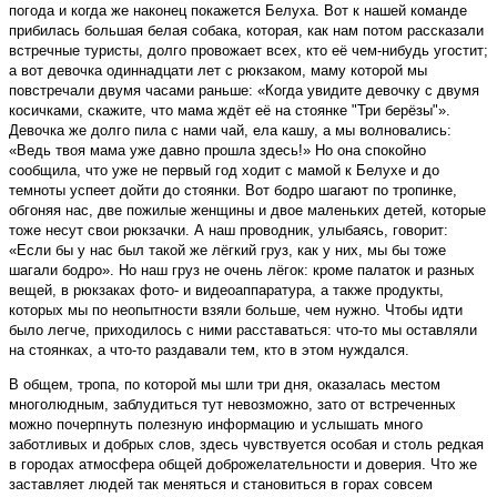
погода и когда же наконец покажется Белуха. Вот к нашей команде
прибилась большая белая собака, которая, как нам потом рассказали
встречные туристы, долго провожает всех, кто её чем-нибудь угостит;
а вот девочка одиннадцати лет с рюкзаком, маму которой мы
повстречали двумя часами раньше: «Когда увидите девочку с двумя
косичками, скажите, что мама ждёт её на стоянке "Три берёзы"».
Девочка же долго пила с нами чай, ела кашу, а мы волновались:
«Ведь твоя мама уже давно прошла здесь!» Но она спокойно
сообщила, что уже не первый год ходит с мамой к Белухе и до
темноты успеет дойти до стоянки. Вот бодро шагают по тропинке,
обгоняя нас, две пожилые женщины и двое маленьких детей, которые
тоже несут свои рюкзачки. А наш проводник, улыбаясь, говорит:
«Если бы у нас был такой же лёгкий груз, как у них, мы бы тоже
шагали бодро». Но наш груз не очень лёгок: кроме палаток и разных
вещей, в рюкзаках фото- и видеоаппаратура, а также продукты,
которых мы по неопытности взяли больше, чем нужно. Чтобы идти
было легче, приходилось с ними расставаться: что-то мы оставляли
на стоянках, а что-то раздавали тем, кто в этом нуждался.
В общем, тропа, по которой мы шли три дня, оказалась местом
многолюдным, заблудиться тут невозможно, зато от встреченных
можно почерпнуть полезную информацию и услышать много
заботливых и добрых слов, здесь чувствуется особая и столь редкая
в городах атмосфера общей доброжелательности и доверия. Что же
заставляет людей так меняться и становиться в горах совсем