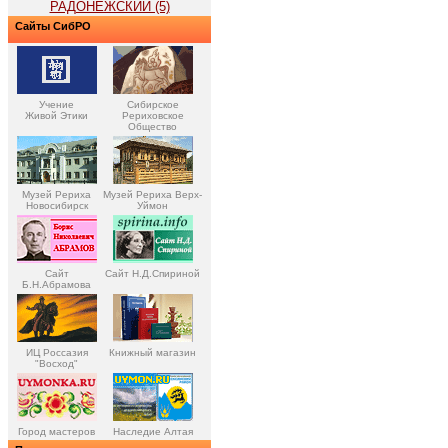
РАДОНЕЖСКИЙ (5)
Сайты СибРО
Учение
Сибирское
Живой Этики
Рериховское
Общество
Музей Рериха
Музей Рериха Верх-
Новосибирск
Уймон
Сайт
Сайт Н.Д.Спириной
Б.Н.Абрамова
ИЦ Россазия
Книжный магазин
"Восход"
Город мастеров
Наследие Алтая