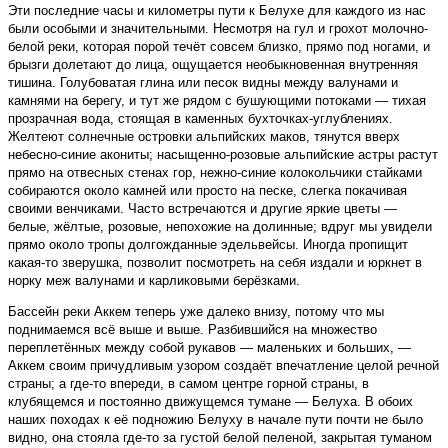
Эти последние часы и километры пути к Белухе для каждого из нас
были особыми и значительными. Несмотря на гул и грохот молочно-
белой реки, которая порой течёт совсем близко, прямо под ногами, и
брызги долетают до лица, ощущается необыкновенная внутренняя
тишина. Голубоватая глина или песок видны между валунами и
камнями на берегу, и тут же рядом с бушующими потоками — тихая
прозрачная вода, стоящая в каменных бухточках-углублениях.
Желтеют солнечные островки альпийских маков, тянутся вверх
небесно-синие акониты; насыщенно-розовые альпийские астры растут
прямо на отвесных стенах гор, нежно-синие колокольчики стайками
собираются около камней или просто на песке, слегка покачивая
своими венчиками. Часто встречаются и другие яркие цветы —
белые, жёлтые, розовые, непохожие на долинные; вдруг мы увидели
прямо около тропы долгожданные эдельвейсы. Иногда пропищит
какая-то зверушка, позволит посмотреть на себя издали и юркнет в
норку меж валунами и карликовыми берёзками.
Бассейн реки Аккем теперь уже далеко внизу, потому что мы
поднимаемся всё выше и выше. Разбившийся на множество
переплетённых между собой рукавов — маленьких и больших, —
Аккем своим причудливым узором создаёт впечатление целой речной
страны; а где-то впереди, в самом центре горной страны, в
клубящемся и постоянно движущемся тумане — Белуха. В обоих
наших походах к её подножию Белуху в начале пути почти не было
видно, она стояла где-то за густой белой пеленой, закрытая туманом