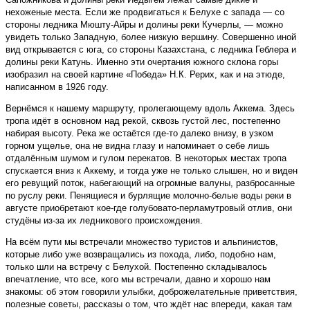
нехоженые места. Если же продвигаться к Белухе с запада — со
стороны ледника Мюшту-Айры и долины реки Кучерлы, — можно
увидеть только Западную, более низкую вершину. Совершенно иной
вид открывается с юга, со стороны Казахстана, с ледника Геблера и
долины реки Катунь. Именно эти очертания южного склона горы
изобразил на своей картине «Победа» Н.К. Рерих, как и на этюде,
написанном в 1926 году.
Вернёмся к нашему маршруту, пролегающему вдоль Аккема. Здесь
тропа идёт в основном над рекой, сквозь густой лес, постепенно
набирая высоту. Река же остаётся где-то далеко внизу, в узком
горном ущелье, она не видна глазу и напоминает о себе лишь
отдалённым шумом и гулом перекатов. В некоторых местах тропа
спускается вниз к Аккему, и тогда уже не только слышен, но и виден
его ревущий поток, набегающий на огромные валуны, разбросанные
по руслу реки. Пенящиеся и бурлящие молочно-белые воды реки в
августе приобретают кое-где голубовато-перламутровый отлив, они
студёны из-за их ледникового происхождения.
На всём пути мы встречали множество туристов и альпинистов,
которые либо уже возвращались из похода, либо, подобно нам,
только шли на встречу с Белухой. Постепенно складывалось
впечатление, что все, кого мы встречали, давно и хорошо нам
знакомы: об этом говорили улыбки, доброжелательные приветствия,
полезные советы, рассказы о том, что ждёт нас впереди, какая там