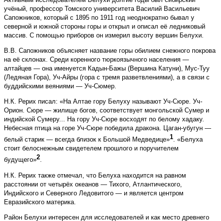
учёный, профессор Томского университета Василий Васильевич
Сапожников, который с 1895 по 1911 год неоднократно бывал у
северной и южной стороны горы и открыл и описал её ледниковый
массив. С помощью приборов он измерил высоту вершин Белухи.
В.В. Сапожников объясняет название горы обилием снежного покрова
на её склонах. Среди коренного тюркоязычного населения —
алтайцев — она именуется Кадын-Бажы (Вершина Катуни), Мус-Туу
(Ледяная Гора), Уч-Айры (гора с тремя разветвлениями), а в связи с
буддийскими веяниями — Уч-Сюмер.
Н.К. Рерих писал: «На Алтае гору Белуху называют Уч-Сюре. Уч-
Орион. Сюре — жилище богов, соответствует монгольской Сумер и
индийской Сумеру... На гору Уч-Сюре восходят по белому хадаку.
Небесная птица на горе Уч-Сюре победила дракона. Цаган-убугун —
1
белый старик — всегда близок к Большой Медведице»
. «Белуха
стоит белоснежным свидетелем прошлого и поручителем
2
будущего»
.
Н.К. Рерих также отмечал, что Белуха находится на равном
расстоянии от четырёх океанов — Тихого, Атлантического,
Индийского и Северного Ледовитого — и является центром
Евразийского материка.
Район Белухи интересен для исследователей и как место древнего