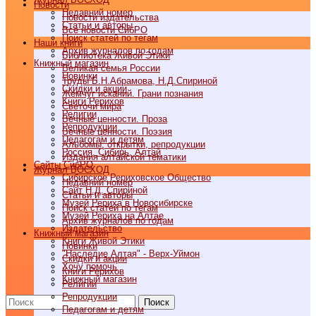
Новости
Недавний номер
Новости издательства
Статьи и авторы
Все новости СибРО
Поиск статей по тегам
Наши книги
Архив журналов по годам
Библиотека Живой Этики
Книжный магазин
Великая семья России
Новинки
Труды Б.Н.Абрамова, Н.Д.Спириной
Скидки и акции
Жемчуг исканий. Грани познания
Книги Рерихов
Светочи мира
Религии
Вечные ценности. Проза
Репродукции
Вечные ценности. Поэзия
Педагогам и детям
Альбомы, открытки, репродукции
Россия, Сибирь, Алтай
Издания алтайской тематики
Cайты СибРО
Журнал ВОСХОД
Сибирское Рериховское Общество
Недавний номер
Сайт Н.Д. Спириной
Статьи и авторы
Музей Рериха в Новосибирске
Поиск статей по тегам
Музей Рериха на Алтае
Архив журналов по годам
Издательство
Книжный магазин
Книги Живой Этики
Новинки
"Наследие Алтая" - Верх-Уймон
Скидки и акции
Хочу помочь
Книги Рерихов
Книжный магазин
Религии
Репродукции
Поиск
Педагогам и детям