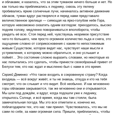
и облаками, и казалось, что за этим туманом ничего больше и нет. Но
как только мы приближались к леднику, сквозь эту пелену
пробивались яркие солнечные лучи, начиналось активное движение
облаков, туман вдруг растворялся и перед нами представало
величественное зрелище — сияющая на ярко-голубом небе Гора,
которую невозможно охватить одним взглядом: приходилось, высоко
подняв голову, медленно поворачиваться вполоборота, чтобы
увидеть её всю. Стоя перед ней, чувствуешь незримое присутствие
чего-то большего, чем просто огромное количество льда и снега, это
ощущение словно от соприкосновения с каким-то непостижимым
живым Существом, которое видит нас, чувствует наши мысли и
устремления, к которому можно обратиться, и оно услышит и
поймёт... Это состояние сложно выразить словами, но некоторые из
нас попытались это сделать, чтобы принести своеобразный привет от
Белухи тем, кто нас ждал и мысленно был с нами в это время.
Сергей Деменко:
«Что такое входить в сокровенную страну? Когда
входишь — всё вокруг живёт, и ты не знаешь, откуда и кто на тебя
смотрит, что он слышит и что видит. Всё необычно. И как мгновенно
горы облаками закрываются, так же мгновенно они и открываются.
Мы шли под дождём, и вдруг, когда подошли уже к леднику,
открылось Солнце, и всё время, когда мы там стояли, была
замечательная погода. Мы это все отметили и, конечно же,
поблагодарили тех, кто нас там принял. Чувствовалось, что мы не
сами по себе, за нами огромная сила. Пришли, приблизились, чтобы