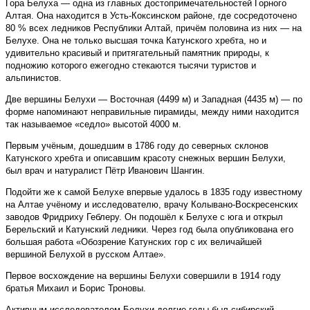
Гора Белуха — одна из главных достопримечательностей Горного
Алтая. Она находится в Усть-Коксинском районе, где сосредоточено
80 % всех ледников Республики Алтай, причём половина из них — на
Белухе. Она не только высшая точка Катунского хребта, но и
удивительно красивый и притягательный памятник природы, к
подножию которого ежегодно стекаются тысячи туристов и
альпинистов.
Две вершины Белухи — Восточная (4499 м) и Западная (4435 м) — по
форме напоминают неправильные пирамиды, между ними находится
так называемое «седло» высотой 4000 м.
Первым учёным, дошедшим в 1786 году до северных склонов
Катунского хребта и описавшим красоту снежных вершин Белухи,
был врач и натуралист Пётр Иванович Шангин.
Подойти же к самой Белухе впервые удалось в 1835 году известному
на Алтае учёному и исследователю, врачу Колывано-Воскресенских
заводов Фридриху Геблеру. Он подошёл к Белухе с юга и открыл
Берельский и Катунский ледники. Через год была опубликована его
большая работа «Обозрение Катунских гор с их величайшей
вершиной Белухой в русском Алтае».
Первое восхождение на вершины Белухи совершили в 1914 году
братья Михаил и Борис Троновы.
Активным исследователем Белухи долгие годы был сибирский