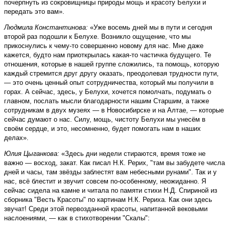
почерпнуть из сокровищницы природы мощь и красоту Белухи и
передать это вам».
Людмила Константинова:
«Уже восемь дней мы в пути и сегодня
второй раз подошли к Белухе. Возникло ощущение, что мы
прикоснулись к чему-то совершенно новому для нас. Мне даже
кажется, будто нам приоткрылась какая-то частичка будущего. Те
отношения, которые в нашей группе сложились, та помощь, которую
каждый стремится друг другу оказать, преодолевая трудности пути,
— это очень ценный опыт сотрудничества, который мы получили в
горах. А сейчас, здесь, у Белухи, хочется помолчать, подумать о
главном, послать мысли благодарности нашим Старшим, а также
сотрудникам в двух музеях — в Новосибирске и на Алтае, — которые
сейчас думают о нас. Силу, мощь, чистоту Белухи мы унесём в
своём сердце, и это, несомненно, будет помогать нам в наших
делах».
Юлия Цыганкова:
«Здесь дни недели стираются, время тоже не
важно — восход, закат. Как писал Н.К. Рерих, "там вы забудете числа
дней и часы, там звёзды заблестят вам небесными рунами". Так и у
нас, всё блестит и звучит совсем по-особенному, неожиданно. Я
сейчас сидела на камне и читала по памяти стихи Н.Д. Спириной из
сборника "Весть Красоты" по картинам Н.К. Рериха. Как они здесь
звучат! Среди этой первозданной красоты, напитанной вековыми
наслоениями, — как в стихотворении "Скалы":