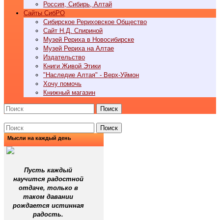
Россия, Сибирь, Алтай
Cайты СибРО
Сибирское Рериховское Общество
Сайт Н.Д. Спириной
Музей Рериха в Новосибирске
Музей Рериха на Алтае
Издательство
Книги Живой Этики
"Наследие Алтая" - Верх-Уймон
Хочу помочь
Книжный магазин
Поиск
Поиск
Мысли на каждый день
Пусть каждый
научится радостной
отдаче, только в
таком давании
рождается истинная
радость.