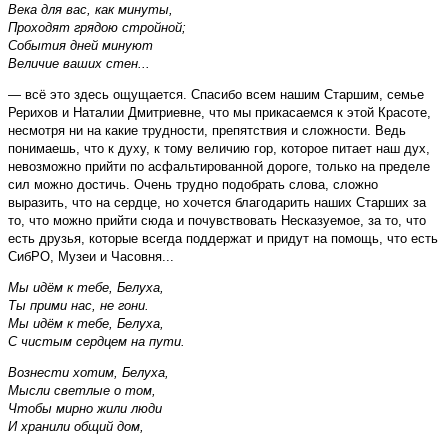
Века для вас, как минуты,
Проходят грядою стройной;
События дней минуют
Величие ваших стен...
— всё это здесь ощущается. Спасибо всем нашим Старшим, семье
Рерихов и Наталии Дмитриевне, что мы прикасаемся к этой Красоте,
несмотря ни на какие трудности, препятствия и сложности. Ведь
понимаешь, что к духу, к тому величию гор, которое питает наш дух,
невозможно прийти по асфальтированной дороге, только на пределе
сил можно достичь. Очень трудно подобрать слова, сложно
выразить, что на сердце, но хочется благодарить наших Старших за
то, что можно прийти сюда и почувствовать Несказуемое, за то, что
есть друзья, которые всегда поддержат и придут на помощь, что есть
СибРО, Музеи и Часовня...
Мы идём к тебе, Белуха,
Ты прими нас, не гони.
Мы идём к тебе, Белуха,
С чистым сердцем на пути.
Вознести хотим, Белуха,
Мысли светлые о том,
Чтобы мирно жили люди
И хранили общий дом,