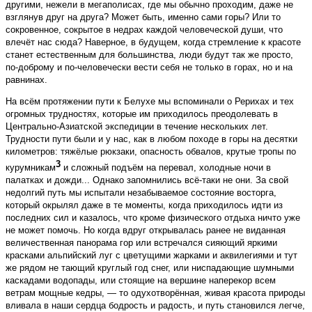
другими, нежели в мегаполисах, где мы обычно проходим, даже не
взглянув друг на друга? Может быть, именно сами горы? Или то
сокровенное, сокрытое в недрах каждой человеческой души, что
влечёт нас сюда? Наверное, в будущем, когда стремление к красоте
станет естественным для большинства, люди будут так же просто,
по-доброму и по-человечески вести себя не только в горах, но и на
равнинах.
На всём протяжении пути к Белухе мы вспоминали о Рерихах и тех
огромных трудностях, которые им приходилось преодолевать в
Центрально-Азиатской экспедиции в течение нескольких лет.
Трудности пути были и у нас, как в любом походе в горы на десятки
километров: тяжёлые рюкзаки, опасность обвалов, крутые тропы по
3
курумникам
и сложный подъём на перевал, холодные ночи в
палатках и дожди... Однако запомнились всё-таки не они. За свой
недолгий путь мы испытали незабываемое состояние восторга,
который окрылял даже в те моменты, когда приходилось идти из
последних сил и казалось, что кроме физического отдыха ничто уже
не может помочь. Но когда вдруг открывалась ранее не виданная
величественная панорама гор или встречался сияющий яркими
красками альпийский луг с цветущими жарками и аквилегиями и тут
же рядом не тающий круглый год снег, или ниспадающие шумными
каскадами водопады, или стоящие на вершине наперекор всем
ветрам мощные кедры, — то одухотворённая, живая красота природы
вливала в наши сердца бодрость и радость, и путь становился легче,