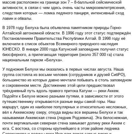
массив расположен на границе зон 7 – 8-балльной сейсмической
активности, в связи с чем здесь очень часты микроземлетрясения,
следствия которых — ломка ледяного панциря, интенсивный сход
лавин и обвалы.
В 1978 году Белуха была объявлена памятником природы Горно-
Алтайской автономной области. В 1996 году этот статус подтверждён
Постановлением Правительства Республики Алтай. В 1998 году её
включили в список объектов Всемирного природного наследия
ЮНЕСКО. В январе 2000 года Катунский заповедник получил статус
биосферного, а прилегающая территория (около 357 000 га) стала
национальным парком «Белуха».
У подножия Белухи мы оказались в первых числах августа. Наша
группа состояла из восьми человек (сотрудников и друзей СибРО),
большинство из которых давно мечтали побывать в столь заповедном
и сокровенном месте. Достижению этой цели предшествовал
трёхдневный путь вдоль правого притока Катуни — реки Аккем.
Подойти к Белухе можно разными путями, в зависимости от этого
путешественнику открываются разные виды самой горы. Наш
маршрут, один из наиболее популярных и относительно несложных,
вёл к Аккемскому озеру, откуда видны все вершины Белухи и так
называемая Аккемская стена (ледник Родзевича). Эта белоснежная,
почти вертикальная северная стена замыкает долину реки Аккем с
юга. С востока, со стороны крупнейшего в этом районе ледника
Сапожникова и долины реки Иедыгем лежат самые дикие и