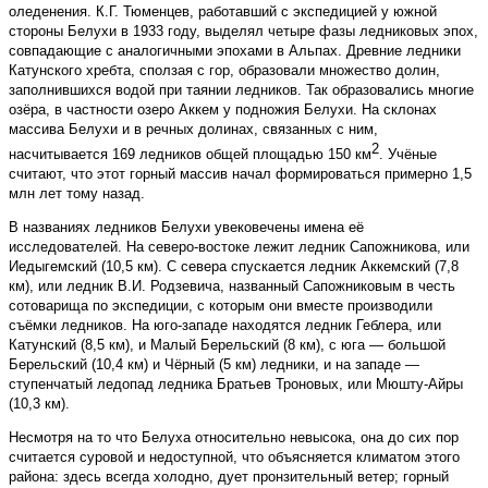
оледенения. К.Г. Тюменцев, работавший с экспедицией у южной
стороны Белухи в 1933 году, выделял четыре фазы ледниковых эпох,
совпадающие с аналогичными эпохами в Альпах. Древние ледники
Катунского хребта, сползая с гор, образовали множество долин,
заполнившихся водой при таянии ледников. Так образовались многие
озёра, в частности озеро Аккем у подножия Белухи. На склонах
массива Белухи и в речных долинах, связанных с ним,
2
насчитывается 169 ледников общей площадью 150 км
. Учёные
считают, что этот горный массив начал формироваться примерно 1,5
млн лет тому назад.
В названиях ледников Белухи увековечены имена её
исследователей. На северо-востоке лежит ледник Сапожникова, или
Иедыгемский (10,5 км). С севера спускается ледник Аккемский (7,8
км), или ледник В.И. Родзевича, названный Сапожниковым в честь
сотоварища по экспедиции, с которым они вместе производили
съёмки ледников. На юго-западе находятся ледник Геблера, или
Катунский (8,5 км), и Малый Берельский (8 км), с юга — большой
Берельский (10,4 км) и Чёрный (5 км) ледники, и на западе —
ступенчатый ледопад ледника Братьев Троновых, или Мюшту-Айры
(10,3 км).
Несмотря на то что Белуха относительно невысока, она до сих пор
считается суровой и недоступной, что объясняется климатом этого
района: здесь всегда холодно, дует пронзительный ветер; горный