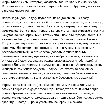
и прибывали силы, которые, казалось, только что были на исходе.
Вспоминались слова из книги «Рерих и Алтай»: «Трудная дорога не
затмила красот Алтая».
Впервые увидев Белуху издалека, из-за деревьев, не сразу
понимаешь, что это она сияет белизной своих ледников, а не солнце,
играя в ветвях, слепит глаза. Показалась, сверкнула и опять надолго
исчезла за тёмно-синими горами, которые стоят как суровые стражи и
кажутся сейчас огромными, потому что к нам они гораздо ближе. Но
за ними — Белуха, и мы спешим к ней. От места слияния Аккема с
Катунью до подножия Белухи почти сорок километров, туда и лежит
наш путь. Но сначала предстоит встреча с Аккемским озером и
расположившимся на его берегах довольно многолюдным
палаточным лагерем, где нам нужно выбрать место для стоянки и
откуда мы будем совершать радиальные выходы, чтобы подойти
ближе к Белухе. Когда мы приблизились наконец к Аккемскому озеру
и впервые так близко увидели Белуху, нас охватило особенное
ощущение: неужели это мы, все вместе, стоим на берегу озера и
смотрим, замерев, на величественные белоснежные вершины?
Утром, когда ярко освещены только вершины и стена Белухи, а
окаймляющие её с двух сторон горы находятся в тени и выглядят
почти чёрными, своими очертаниями она напоминает огромную
белоснежную чашу, отражающуюся в глади озера. Это незабываемое
зрелище. Всегда — рано утром или вечером, на закате, —