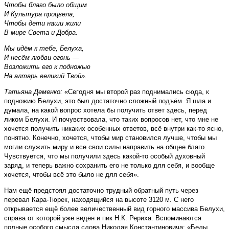
Чтобы благо было общим
И Культура процвела,
Чтобы дети наши жили
В мире Света и Добра.
Мы идём к тебе, Белуха,
И несём любви огонь —
Возложить его к подножью
На алтарь великий Твой».
Татьяна Деменко:
«Сегодня мы второй раз поднимались сюда, к
подножию Белухи, это был достаточно сложный подъём. Я шла и
думала, на какой вопрос хотела бы получить ответ здесь, перед
ликом Белухи. И почувствовала, что таких вопросов нет, что мне не
хочется получить никаких особенных ответов, всё внутри как-то ясно,
понятно. Конечно, хочется, чтобы мир становился лучше, чтобы мы
могли служить миру и все свои силы направить на общее благо.
Чувствуется, что мы получили здесь какой-то особый духовный
заряд, и теперь важно сохранить его не только для себя, и вообще
хочется, чтобы всё это было не для себя».
Нам ещё предстоял достаточно трудный обратный путь через
перевал Кара-Тюрек, находящийся на высоте 3120 м. С него
открывается ещё более величественный вид горного массива Белухи,
справа от которой уже виден и пик Н.К. Рериха. Вспоминаются
полные особого смысла слова Николая Константиновича: «Белы