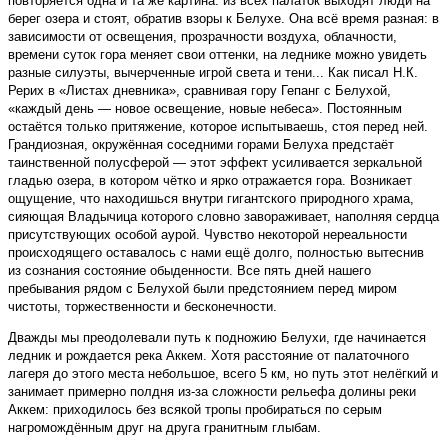
повторяется одна и та же картина: из всех палаток выходят люди на
берег озера и стоят, обратив взоры к Белухе. Она всё время разная: в
зависимости от освещения, прозрачности воздуха, облачности,
времени суток гора меняет свои оттенки, на леднике можно увидеть
разные силуэты, вычерченные игрой света и тени... Как писал Н.К.
Рерих в «Листах дневника», сравнивая гору Гепанг с Белухой,
«каждый день — новое освещение, новые небеса». Постоянным
остаётся только притяжение, которое испытываешь, стоя перед ней.
Грандиозная, окружённая соседними горами Белуха предстаёт
таинственной полусферой — этот эффект усиливается зеркальной
гладью озера, в котором чётко и ярко отражается гора. Возникает
ощущение, что находишься внутри гигантского природного храма,
сияющая Владычица которого словно завораживает, наполняя сердца
присутствующих особой аурой. Чувство некоторой нереальности
происходящего оставалось с нами ещё долго, полностью вытеснив
из сознания состояние обыденности. Все пять дней нашего
пребывания рядом с Белухой были предстоянием перед миром
чистоты, торжественности и бесконечности.
Дважды мы преодолевали путь к подножию Белухи, где начинается
ледник и рождается река Аккем. Хотя расстояние от палаточного
лагеря до этого места небольшое, всего 5 км, но путь этот нелёгкий и
занимает примерно полдня из-за сложности рельефа долины реки
Аккем: приходилось без всякой тропы пробираться по серым
нагромождённым друг на друга гранитным глыбам.