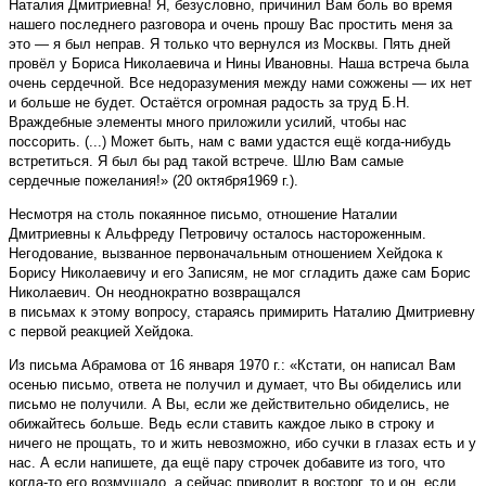
Наталия Дмитриевна! Я, безусловно, причинил Вам боль во время
нашего последнего разговора и очень прошу Вас простить меня за
это — я был неправ. Я только что вернулся из Москвы. Пять дней
провёл у Бориса Николаевича и Нины Ивановны. Наша встреча была
очень сердечной. Все недоразумения между нами сожжены — их нет
и больше не будет. Остаётся огромная радость за труд Б.Н.
Враждебные элементы много приложили усилий, чтобы нас
поссорить. (...) Может быть, нам с вами удастся ещё когда-нибудь
встретиться. Я был бы рад такой встрече. Шлю Вам самые
сердечные пожелания!» (20 октября1969 г.).
Несмотря на столь покаянное письмо, отношение Наталии
Дмитриевны к Альфреду Петровичу осталось настороженным.
Негодование, вызванное первоначальным отношением Хейдока к
Борису Николаевичу и его Записям, не мог сгладить даже сам Борис
Николаевич. Он неоднократно возвращался
в письмах к этому вопросу, стараясь примирить Наталию Дмитриевну
с первой реакцией Хейдока.
Из письма Абрамова от 16 января 1970 г.: «Кстати, он написал Вам
осенью письмо, ответа не получил и думает, что Вы обиделись или
письмо не получили. А Вы, если же действительно обиделись, не
обижайтесь больше. Ведь если ставить каждое лыко в строку и
ничего не прощать, то и жить невозможно, ибо сучки в глазах есть и у
нас. А если напишете, да ещё пару строчек добавите из того, что
когда-то его возмущало, а сейчас приводит в восторг, то и он, если