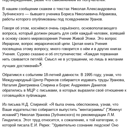
В нашем сообщении скажем о текстах Николая Александровича
Зубчинского — бывшего ученика Бориса Николаевича Абрамова,
работы которого опубликованы под псевдонимом Уранов.
Говоря об этом, коснёмся очень серьёзного, основополагающего
вопроса, который должен решить для себя каждый человек, взявший
в основу своего мировоззрения Учение Живой Этики. Это вопрос
Иерархии, вопрос иерархической цепи. Целая книга Учения
посвящена этому вопросу, много говорится о нём и в других книгах
Учения. Сурово сказано и об отступничестве: «Каждая порванная
нить свивается петлёй. Смысл не в устрашении, но лишь в желании
5
лучших достижений»
.
Обратимся к событиям 18-летней давности. В 1995 году, узнав, что
Международный Центр Рерихов собирается издавать труды Уранова,
Наталия Дмитриевна Спирина и Борис Андреевич Данилов
обратились в МЦР с письмами, в которых выразили своё отношение к
готовящейся публикации.
Из письма Н.Д. Спириной: «Я была очень обес­покоена, узнав, что
Ваше издательство собирается выпустить "ментаграммы" ("Жемчуг
исканий") Николая Уранова (Зубчинского) по рекомендации Л.М.
Гиндилиса. Этот труд относится, к сожалению, к той категории, о
которой писала Е.И. Рерих: "Удивительно сознание людское! Оно