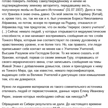
готово поверить любому самоутверждённому и ничем не
подтверждённому земному авторитету, передавшему весть,
полученную якобы из Высшего Источника" (31.07.1937). Дело в том,
что Уранова я знаю очень давно. Он мой земляк по Харбину (Китай),
и, кроме того, он, так же как и я, был учеником Бориса Николаевича
Абрамова, но потом, вскоре по приезде на Родину, отказался от
Абрамова под тем предлогом, что он якобы "перерос своего учителя".
(...) Сейчас немало людей, у которых открываются медиумистические
способности, и они начинают воспринимать сообщения из тех слоёв
Тонкого Мира, которым они соответствуют по своему духовному и
нравственному уровню, и не более того. Но, как правило, эти люди
приписывают себе контакт не менее как с Учителем Учителей,
Высшим Разумом или Господом Богом. То же можно сказать и об
Уранове, который, порвав со своим земным Гуру, оторвавшись от
своего иерархического звена, стал записывать сообщения на темы
Живой Этики с добавлением домыслов, своих и приходящих к нему
из Тонкого Мира, где, как известно, немало персонификаторов,
выдающих себя за Великих Учителей и диктующих свои измышления
тем, кто им доверился.
Нужно ли изданием материалов из такого сомнительного источника
отвлекать людей от первоисточников, данных через Елену Ивановну
6
Рерих, знание которых необходимо сейчас как никогда?»
Обращения из Сибири результата не дали. До настоящего времени