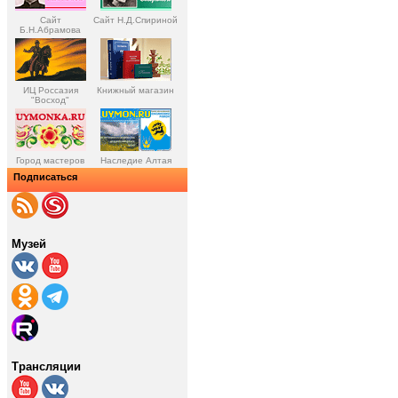
Сайт
Сайт Н.Д.Спириной
Б.Н.Абрамова
ИЦ Россазия
Книжный магазин
"Восход"
Город мастеров
Наследие Алтая
Подписаться
Музей
Трансляции