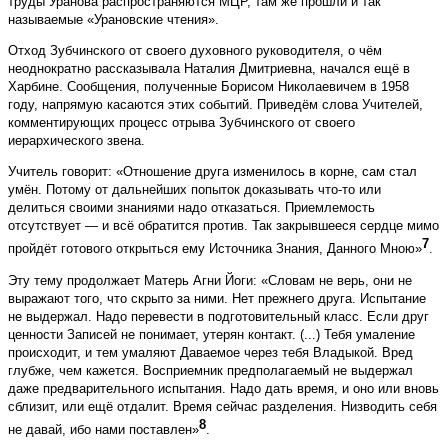
труды Уранова распространяются МЦР, там же прошли и так
называемые «Урановские чтения».
Отход Зубчинского от своего духовного руководителя, о чём
неоднократно рассказывала Наталия Дмитриевна, начался ещё в
Харбине. Сообщения, полученные Борисом Николаевичем в 1958
году, напрямую касаются этих событий. Приведём слова Учителей,
комментирующих процесс отрыва Зубчинского от своего
иерархического звена.
Учитель говорит: «Отношение друга изменилось в корне, сам стал
умён. Потому от дальнейших попыток доказывать что-то или
делиться своими знаниями надо отказаться. Приемлемость
отсутствует — и всё обратится против. Так закрывшееся сердце мимо
7
пройдёт готового открыться ему Источника Знания, Данного Мною»
.
Эту тему продолжает Матерь Агни Йоги: «Словам не верь, они не
выражают того, что скрыто за ними. Нет прежнего друга. Испытание
не выдержал. Надо перевести в подготовительный класс. Если друг
ценности Записей не понимает, утерян контакт. (...) Тебя умаление
происходит, и тем умаляют Даваемое через тебя Владыкой. Вред
глубже, чем кажется. Восприемник предполагаемый не выдержал
даже предварительного испытания. Надо дать время, и оно или вновь
сблизит, или ещё отдалит. Время сейчас разделения. Низводить себя
8
не давай, ибо нами поставлен»
.