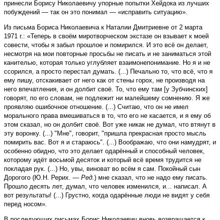
принесли Борису Николаевичу упорные попытки Хейдока из лучших
побуждений — так он это понимал — «исправить ситуацию».
Из письма Бориса Николаевича к Наталии Дмитриевне от 2 марта
1971 г.: «Теперь в своём миротворческом экстазе он взывает к моей
совести, чтобы я забыл прошлое и помирился. И это всё он делает,
несмотря на мои повторные просьбы не писать и не заниматься этой
канителью, которая только углубляет взаимо­непонимание. Но я и не
ссорился, а просто перестал думать. (...) Печально то, что всё, что я
ему пишу, отскакивает от него как от стены горох, не производя на
него впечатления, и он долбит своё. То, что ему там [у Зубчинских]
говорят, по его словам, не подлежит ни малейшему сомнению. Я же
проявляю ошибочное отношение. (...) Считаю, что он не имел
морального права вмешиваться в то, что его не касается, и я ему об
этом сказал, но он долбит своё. Вот уже никак не думал, что втянут в
эту воронку. (...) "Мне", говорит, "пришла прекрасная просто мысль
помирить вас. Вот я и стараюсь". (...) Воображаю, что они намудрят, и
особенно обидно, что это делает одарённый и способный человек,
которому идёт восьмой десяток и который всё время трудится не
покладая рук. (...) Но, увы, виноват во всём я сам. Покойный сын
Дорогого (Ю.Н. Рерих. —
Ред.
) мне сказал, что не надо ему писать.
Прошло десять лет, думал, что человек изменился, и... написал. А
вот результаты! (...) Грустно, когда одарённые люди не видят у себя
перед носом».
В последующих письмах Борис Николаевич вновь возвращается к