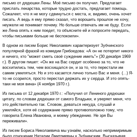
письмо от дядюшки Лены. Моё письмо он получил. Предлагает
прислать лекарства, которые трудно достать, предлагает помощь.
Сожалеет, что я не могу сдвинуться с места, и, видимо, очень хочет
писать. А ведь я ему прямо сказал, что ворошить прошлое не хочу,
неужели не понимает почему. Но больше отвечать им не буду. Если
же Лена опять к ним поедет, то объясните ей и попросите передать,
чтобы письмами больше не беспокоили».
В одном из писем Борис Николаевич характеризует Зубчинского
популярной фразой из комедии Грибоедова: «А он не потерпит никого
и ничего, кто "может сметь своё суждение иметь"» (30 декабря 1969
г.). В другом пишет: «Он же на Вас сердит особенно за то, что не
восхитились тем, чем восхищался он, и за то, что перестали им
самим умиляться. Но и это касается лично только Вас и меня. (...) Я-
то не ссорился, просто перестал держать их у сердца. И это опять-
таки не моя вина» (4 ноября 1970 г.).
Из письма от 12 декабря 1970 г.: «Получил от Лениного дядюшки
цитату, по словам дядюшки от самого Владыки, и уверяет меня, что
это действительно так. Словом, деваться некуда, слушай и
умиляйся, хотя её содержание прямо противоположно тому, что
говорила Елена Ивановна, и моему убеждению. Не зря Вы
переживали».
Из писем Бориса Николаевича мы узнаём, насколько непримиримым
было отношение Наталии Дмитриевны к Зубчинским. Высказывая