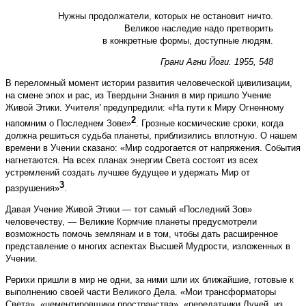
Нужны продолжатели, которых не остановит ничто.
Великое наследие надо претворить
в конкретные формы, доступные людям.
Грани Агни Йоги. 1955, 548
В переломный момент истории развития человеческой цивилизации,
на смене эпох и рас, из Твердыни Знания в мир пришло Учение
Живой Этики. Учителя
'
предупредили: «На пути к Миру Огненному
2
напомним о Последнем Зове»
. Грозные космические сроки, когда
должна решиться судьба планеты, приблизились вплотную. О нашем
времени в Учении сказано: «Мир содрогается от напряжения. События
нагнетаются. На всех планах энергии Света состоят из всех
устремлений создать лучшее будущее и удержать Мир от
3
разрушения»
.
Давая Учение Живой Этики — тот самый «Последний Зов»
человечеству, — Великие Кормчие планеты предусмотрели
возможность помочь землянам и в том, чтобы дать расширенное
представление о многих аспектах Высшей Мудрости, изложенных в
Учении.
Рерихи пришли в мир не одни, за ними шли их ближайшие, готовые к
выполнению своей части Великого Дела. «Мои трансформаторы
Света», «цементировщики пространства», «передатчики Лучей, из