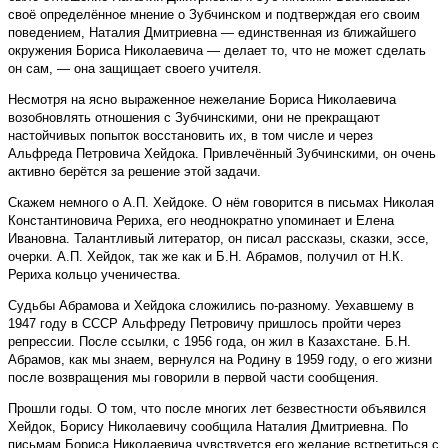
своё определённое мнение о Зубчинском и подтверждая его своим
поведением, Наталия Дмитриевна — единственная из ближайшего
окружения Бориса Николаевича — делает то, что не может сделать
он сам, — она защищает своего учителя.
Несмотря на ясно выраженное нежелание Бориса Николаевича
возобновлять отношения с Зубчинскими, они не прекращают
настойчивых попыток восстановить их, в том числе и через
Альфреда Петровича Хейдока. Привлечённый Зубчинскими, он очень
активно берётся за решение этой задачи.
Скажем немного о А.П. Хейдоке. О нём говорится в письмах Николая
Константиновича Рериха, его неоднократно упоминает и Елена
Ивановна. Талантливый литератор, он писал рассказы, сказки, эссе,
очерки. А.П. Хейдок, так же как и Б.Н. Абрамов, получил от Н.К.
Рериха кольцо ученичества.
Судьбы Абрамова и Хейдока сложились по-разному. Уехавшему в
1947 году в СССР Альфреду Петровичу пришлось пройти через
репрессии. После ссылки, с 1956 года, он жил в Казахстане. Б.Н.
Абрамов, как мы знаем, вернулся на Родину в 1959 году, о его жизни
после возвращения мы говорили в первой части сообщения.
Прошли годы. О том, что после многих лет безвестности объявился
Хейдок, Борису Николаевичу сообщила Наталия Дмитриевна. По
письмам Бориса Николаевича чувствуется его желание встретиться с