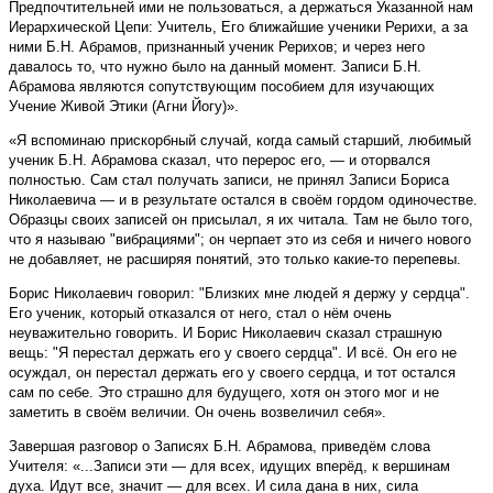
Предпочтительней ими не пользоваться, а держаться Указанной нам
Иерархической Цепи: Учитель, Его ближайшие ученики Рерихи, а за
ними Б.Н. Абрамов, признанный ученик Рерихов; и через него
давалось то, что нужно было на данный момент. Записи Б.Н.
Абрамова являются сопутствующим пособием для изучающих
Учение Живой Этики (Агни Йогу)».
«Я вспоминаю прискорбный случай, когда самый старший, любимый
ученик Б.Н. Абрамова сказал, что перерос его, — и оторвался
полностью. Сам стал получать записи, не принял Записи Бориса
Николаевича — и в результате остался в своём гордом одиночестве.
Образцы своих записей он присылал, я их читала. Там не было того,
что я называю "вибрациями"; он черпает это из себя и ничего нового
не добавляет, не расширяя понятий, это только какие-то перепевы.
Борис Николаевич говорил: "Близких мне людей я держу у сердца".
Его ученик, который отказался от него, стал о нём очень
неуважительно говорить. И Борис Николаевич сказал страшную
вещь: "Я перестал держать его у своего сердца". И всё. Он его не
осуждал, он перестал держать его у своего сердца, и тот остался
сам по себе. Это страшно для будущего, хотя он этого мог и не
заметить в своём величии. Он очень возвеличил себя».
Завершая разговор о Записях Б.Н. Абрамова, приведём слова
Учителя: «...Записи эти — для всех, идущих вперёд, к вершинам
духа. Идут все, значит — для всех. И сила дана в них, сила