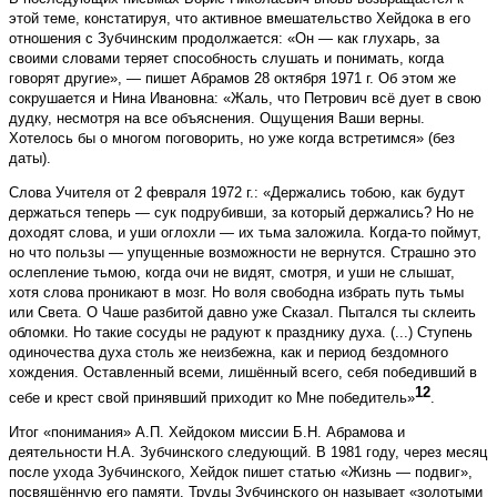
этой теме, констатируя, что активное вмешательство Хейдока в его
отношения с Зубчинским продолжается: «Он — как глухарь, за
своими словами теряет способность слушать и понимать, когда
говорят другие», — пишет Абрамов 28 октября 1971 г. Об этом же
сокрушается и Нина Ивановна: «Жаль, что Петрович всё дует в свою
дудку, несмотря на все объяснения. Ощущения Ваши верны.
Хотелось бы о многом поговорить, но уже когда встретимся» (без
даты).
Слова Учителя от 2 февраля 1972 г.: «Держались тобою, как будут
держаться теперь — сук подрубивши, за который держались? Но не
доходят слова, и уши оглохли — их тьма заложила. Когда-то поймут,
но что пользы — упущенные возможности не вернутся. Страшно это
ослепление тьмою, когда очи не видят, смотря, и уши не слышат,
хотя слова проникают в мозг. Но воля свободна избрать путь тьмы
или Света. О Чаше разбитой давно уже Сказал. Пытался ты склеить
обломки. Но такие сосуды не радуют к празднику духа. (...) Ступень
одиночества духа столь же неизбежна, как и период бездомного
хождения. Оставленный всеми, лишённый всего, себя победивший в
12
себе и крест свой принявший приходит ко Мне победитель»
.
Итог «понимания» А.П. Хейдоком миссии Б.Н. Аб­рамова и
деятельности Н.А. Зубчинского следующий. В 1981 году, через месяц
после ухода Зубчинского, Хейдок пишет статью «Жизнь — подвиг»,
посвящённую его памяти. Труды Зубчинского он называет «золотыми