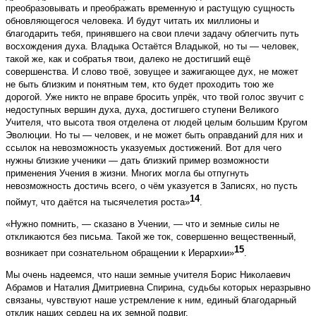
преобразовывать и преображать временную и растущую сущность
обновляющегося человека. И будут читать их миллионы и
благодарить тебя, принявшего на свои плечи задачу облегчить путь
восхождения духа. Владыка Остаётся Владыкой, но ты — человек,
такой же, как и собратья твои, далеко не достигший ещё
совершенства. И слово твоё, зовущее и зажигающее дух, не может
не быть близким и понятным тем, кто будет проходить тою же
дорогой. Уже никто не вправе бросить упрёк, что твой голос звучит с
недоступных вершин духа, духа, достигшего ступени Великого
Учителя, что высота твоя отделена от людей целым большим Кругом
Эволюции. Но ты — человек, и не может быть оправданий для них и
ссылок на невозможность указуемых достижений. Вот для чего
нужны близкие ученики — дать близкий пример возможности
применения Учения в жизни. Многих могла бы отпугнуть
невозможность достичь всего, о чём указуется в Записях, но пусть
14
поймут, что даётся на тысячелетия роста»
.
«Нужно помнить, — сказано в Учении, — что и земные силы не
откликаются без письма. Такой же ток, совершенно вещественный,
15
возникает при сознательном обращении к Иерархии»
.
Мы очень надеемся, что наши земные учителя Борис Николаевич
Абрамов и Наталия Дмитриевна Спирина, судьбы которых неразрывно
связаны, чувствуют наше устремление к ним, единый благодарный
отклик наших сердец на их земной подвиг.