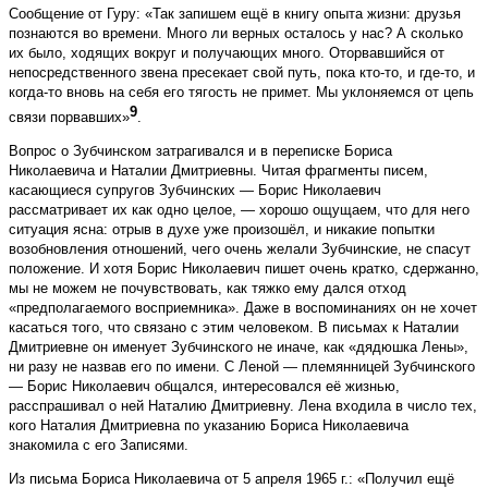
Сообщение от Гуру: «Так запишем ещё в книгу опыта жизни: друзья
познаются во времени. Много ли верных осталось у нас? А сколько
их было, ходящих вокруг и получающих много. Оторвавшийся от
непосредственного звена пресекает свой путь, пока кто-то, и где-то, и
когда-то вновь на себя его тягость не примет. Мы уклоняемся от цепь
9
связи порвавших»
.
Вопрос о Зубчинском затрагивался и в переписке Бориса
Николаевича и Наталии Дмитриевны. Читая фрагменты писем,
касающиеся супругов Зубчинских — Борис Николаевич
рассматривает их как одно целое, — хорошо ощущаем, что для него
ситуация ясна: отрыв в духе уже произошёл, и никакие попытки
возобновления отношений, чего очень желали Зубчинские, не спасут
положение. И хотя Борис Николаевич пишет очень кратко, сдержанно,
мы не можем не почувствовать, как тяжко ему дался отход
«предполагаемого восприемника». Даже в воспоминаниях он не хочет
касаться того, что связано с этим человеком. В письмах к Наталии
Дмитриевне он именует Зубчинского не иначе, как «дядюшка Лены»,
ни разу не назвав его по имени. С Леной — племянницей Зубчинского
— Борис Николаевич общался, интересовался её жизнью,
расспрашивал о ней Наталию Дмитриевну. Лена входила в число тех,
кого Наталия Дмитриевна по указанию Бориса Николаевича
знакомила с его Записями.
Из письма Бориса Николаевича от 5 апреля 1965 г.: «Получил ещё