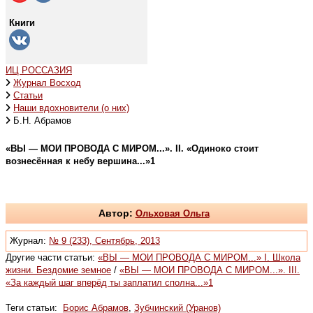
Книги
ИЦ РОССАЗИЯ
Журнал Восход
Статьи
Наши вдохновители (о них)
Б.Н. Абрамов
«ВЫ — МОИ ПРОВОДА С МИРОМ...». II. «Одиноко стоит
вознесённая к небу вершина...»1
Автор:
Ольховая Ольга
Журнал:
№ 9 (233), Сентябрь, 2013
Другие части статьи:
«ВЫ — МОИ ПРОВОДА С МИРОМ...» I. Школа
жизни. Бездомие земное
/
«ВЫ — МОИ ПРОВОДА С МИРОМ...». III.
«За каждый шаг вперёд ты заплатил сполна...»1
Теги статьи:
Борис Абрамов
,
Зубчинский (Уранов)