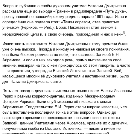
Впервые публично о своём духовном учителе Наталия Дмитриевна
рассказала ещё до выхода «Граней» в радиопередаче «Путь духа»,
прозвучавшей по новосибирскому радио в апреле 1991 года. Ясно и
определённо она подвела итог: «Таким образом, став принятым
учеником (Рерихов. —
Ред
.), Борис Николаевич стал звеном в
4
иерархической цепи и, в свою очередь, присоединил и нас к ней»
.
Известность и авторитет Наталии Дмитриевны к тому времени были
уже очень высоки. Никогда и никому не навязывая своего понимания,
она была бескомпромиссна во всём, что касалось Записей Б.Н.
Абрамова, и если о них заходила речь, прямо высказывала своё
мнение, невзирая на то, с кем приходилось об этом говорить, а часто
— и сражаться, утверждая Высокий Источник этих Записей. Всё,
касающееся миссии её духовного учителя и наставника жизни, было
для Наталии Дмитриевны свято.
Пять лет назад в двух заключительных томах писем Елены Ивановны
Рерих к разным корреспондентам, изданных Международным
Центром Рерихов, были опубликованы её письма и к семье
Абрамовых. Свидетельства Е.И. Рерих стали широко известны, чем
была поставлена последняя точка в этом вопросе. Однако до
настоящего времени не прекращаются попытки низвести тексты
Записей, данные Учителями через Абрамова, уравняв их с другими,
полученными якобы из Высшего Источника, — никем и ничем не
подтверждённые, разве что самомнением их получателей.