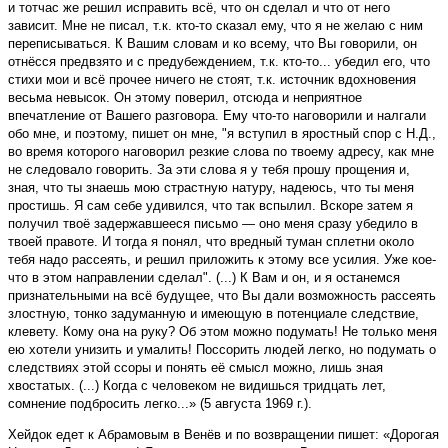
и тотчас же решил исправить всё, что он сделал и что от него
зависит. Мне не писал, т.к. кто-то сказал ему, что я не желаю с ним
переписываться. К Вашим словам и ко всему, что Вы говорили, он
отнёсся предвзято и с предубеждением, т.к. кто-то... убедил его, что
стихи мои и всё прочее ничего не стоят, т.к. источник вдохновения
весьма невысок. Он этому поверил, отсюда и неприятное
впечатление от Вашего разговора. Ему что-то наговорили и налгали
обо мне, и поэтому, пишет он мне, "я вступил в яростный спор с Н.Д.,
во время которого наговорил резкие слова по твоему адресу, как мне
не следовало говорить. За эти слова я у тебя прошу прощения и,
зная, что ты знаешь мою страстную натуру, надеюсь, что ты меня
простишь. Я сам себе удивился, что так вспылил. Вскоре затем я
получил твоё задержавшееся письмо — оно меня сразу убедило в
твоей правоте. И тогда я понял, что вредный туман сплетни около
тебя надо рассеять, и решил приложить к этому все усилия. Уже кое-
что в этом направлении сделал". (...) К Вам и он, и я останемся
признательными на всё будущее, что Вы дали возможность рассеять
злостную, тонко задуманную и имеющую в потенциале следствие,
клевету. Кому она на руку? Об этом можно подумать! Не только меня
ею хотели унизить и умалить! Поссорить людей легко, но подумать о
следствиях этой ссоры и понять её смысл можно, лишь зная
хвостатых. (...) Когда с человеком не видишься тридцать лет,
сомнение подбросить легко...» (5 августа 1969 г.).
Хейдок едет к Абрамовым в Венёв и по возвращении пишет: «Дорогая