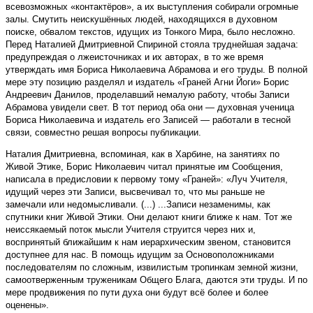
всевозможных «контактёров», а их выступления собирали огромные
залы. Смутить неискушённых людей, находящихся в духовном
поиске, обвалом текстов, идущих из Тонкого Мира, было несложно.
Перед Наталией Дмитриевной Спириной стояла труднейшая задача:
предупреждая о лжеисточниках и их авторах, в то же время
утверждать имя Бориса Николаевича Абрамова и его труды. В полной
мере эту позицию разделял и издатель «Граней Агни Йоги» Борис
Андреевич Данилов, проделавший немалую работу, чтобы Записи
Абрамова увидели свет. В тот период оба они — духовная ученица
Бориса Николаевича и издатель его Записей — работали в тесной
связи, совместно решая вопросы публикации.
Наталия Дмитриевна, вспоминая, как в Харбине, на занятиях по
Живой Этике, Борис Николаевич читал принятые им Сообщения,
написала в предисловии к первому тому «Граней»: «Луч Учителя,
идущий через эти Записи, высвечивал то, что мы раньше не
замечали или недомысливали. (...) ...Записи незаменимы, как
спутники книг Живой Этики. Они делают книги ближе к нам. Тот же
неиссякаемый поток мысли Учителя струится через них и,
воспринятый ближайшим к нам иерархическим звеном, становится
доступнее для нас. В помощь идущим за Основоположниками
последователям по сложным, извилистым тропинкам земной жизни,
самоотверженным труженикам Общего Блага, даются эти труды. И по
мере продвижения по пути духа они будут всё более и более
оценены».