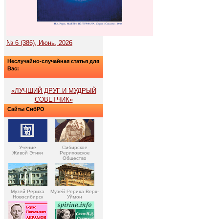
№ 6 (386), Июнь, 2026
Неслучайно-случайная статья для
Вас:
«ЛУЧШИЙ ДРУГ И МУДРЫЙ
СОВЕТЧИК»
Сайты СибРО
Учение
Сибирское
Живой Этики
Рериховское
Общество
Музей Рериха
Музей Рериха Верх-
Новосибирск
Уймон