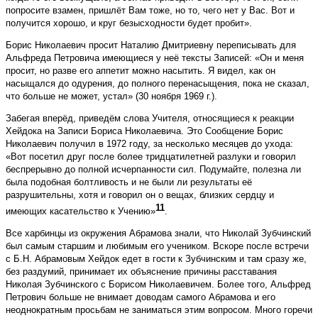
попросите взамен, пришлёт Вам тоже, но то, чего нет у Вас. Вот и
получится хорошо, и круг безысходности будет пробит».
Борис Николаевич просит Наталию Дмитриевну переписывать для
Альфреда Петровича имеющиеся у неё тексты Записей: «Он и меня
просит, но разве его аппетит можно насытить. Я видел, как он
насыщался до одурения, до полного перенасыщения, пока не сказал,
что больше не может, устал» (30 ноября 1969 г.).
Забегая вперёд, приведём слова Учителя, относящиеся к реакции
Хейдока на Записи Бориса Николаевича. Это Сообщение Борис
Николаевич получил в 1972 году, за несколько месяцев до ухода:
«Вот посетил друг после более тридцатилетней разлуки и говорил
беспрерывно до полной исчерпанности сил. Подумайте, полезна ли
была подобная болтливость и не были ли результаты её
разрушительны, хотя и говорил он о вещах, близких сердцу и
11
имеющих касательство к Учению»
.
Все харбинцы из окружения Абрамова знали, что Николай Зубчинский
был самым старшим и любимым его учеником. Вскоре после встречи
с Б.Н. Абрамовым Хейдок едет в гости к Зубчинским и там сразу же,
без раздумий, принимает их объяснение причины расставания
Николая Зубчинского с Борисом Николаевичем. Более того, Альфред
Петрович больше не внимает доводам самого Абрамова и его
неоднократным просьбам не заниматься этим вопросом. Много горечи