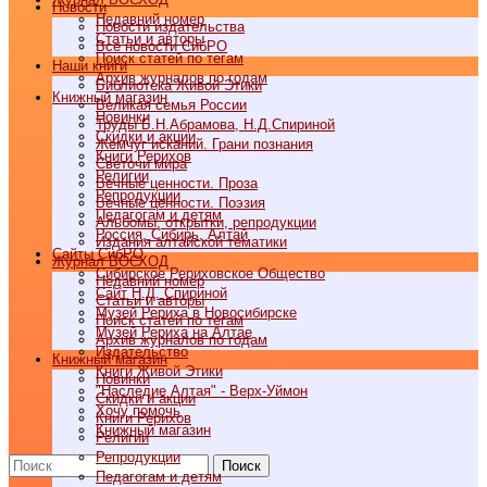
Новости
Недавний номер
Новости издательства
Статьи и авторы
Все новости СибРО
Поиск статей по тегам
Наши книги
Архив журналов по годам
Библиотека Живой Этики
Книжный магазин
Великая семья России
Новинки
Труды Б.Н.Абрамова, Н.Д.Спириной
Скидки и акции
Жемчуг исканий. Грани познания
Книги Рерихов
Светочи мира
Религии
Вечные ценности. Проза
Репродукции
Вечные ценности. Поэзия
Педагогам и детям
Альбомы, открытки, репродукции
Россия, Сибирь, Алтай
Издания алтайской тематики
Cайты СибРО
Журнал ВОСХОД
Сибирское Рериховское Общество
Недавний номер
Сайт Н.Д. Спириной
Статьи и авторы
Музей Рериха в Новосибирске
Поиск статей по тегам
Музей Рериха на Алтае
Архив журналов по годам
Издательство
Книжный магазин
Книги Живой Этики
Новинки
"Наследие Алтая" - Верх-Уймон
Скидки и акции
Хочу помочь
Книги Рерихов
Книжный магазин
Религии
Репродукции
Поиск
Педагогам и детям