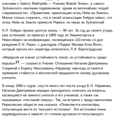
ключами к Завету Майтрейи — Учению Живой Этики», а самого
Зубчинского «великим по­движником, одним из величайших людей
современности», «Прометеем, приносящим огонь Неба на Землю».
Можно только сожалеть, что в своей экзальтации Хейдок забыл, что
огонь Неба на Землю принесли Рерихи, но никак не Зубчинский.
А.П. Хейдок прожил долгую жизнь — 98 лет. За год до своего ухода,
уже ослепший, он приехал в 1989 году из Змеиногорска в
Новосибирск на конференцию, посвящённую 110-летию со дня
рождения Е.И. Рерих, с докладом «Подвиг Матери Агни Йоги»,
который прочла его секретарь-попечитель Л.И. Вертоградская.
«Иерархия не значит устойчивость покоя, но устойчивость среди
13
борьбы»
, — сказано в Учении. Отношение Наталии Дмитриевны
Спириной к Борису Николаевичу Абрамову навсегда останется
примером стойкости и абсолютной преданности своему духовному
учителю.
В конце 1990-х годов, спустя много лет после ухода Б.Н. Абрамова,
Наталии Дмитриевне нередко приходилось отвечать на вопросы,
касающиеся её земного учителя и его учеников, а также так
называемых «посланий сверху». Так, на встрече с представителями
Рериховских обществ она сказала: «Появляются контактёры,
получающие вести из "высшего источника". Эти источники очень
индивидуальны и зависят от степени духовности получающего.