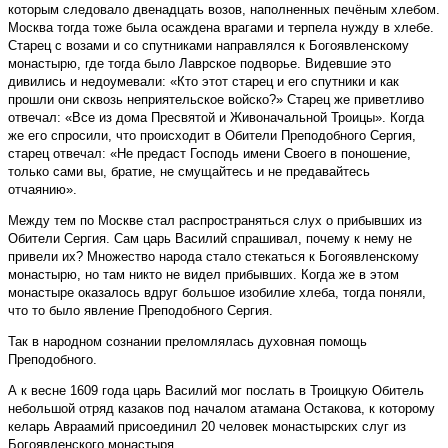
которым следовало двенадцать возов, наполненных печёным хлебом.
Москва тогда тоже была осаждена врагами и терпела нужду в хлебе.
Старец с возами и со спутниками направлялся к Богоявленскому
монастырю, где тогда было Лаврское подворье. Видевшие это
дивились и недоумевали: «Кто этот старец и его спутники и как
прошли они сквозь неприятельское войско?» Старец же приветливо
отвечал: «Все из дома Пресвятой и Живоначальной Троицы». Когда
же его спросили, что происходит в Обители Преподобного Сергия,
старец отвечал: «Не предаст Господь имени Своего в поношение,
только сами вы, братие, не смущайтесь и не предавайтесь
отчаянию».
Между тем по Москве стал распространяться слух о прибывших из
Обители Сергия. Сам царь Василий спрашивал, почему к нему не
привели их? Множество народа стало стекаться к Богоявленскому
монастырю, но там никто не видел прибывших. Когда же в этом
монастыре оказалось вдруг большое изобилие хлеба, тогда поняли,
что то было явление Преподобного Сергия.
Так в народном сознании преломлялась духовная помощь
Преподобного.
А к весне 1609 года царь Василий мог послать в Троицкую Обитель
небольшой отряд казаков под началом атамана Остакова, к которому
келарь Авраа­мий присоединил 20 человек монастырских слуг из
Богоявленского монастыря.