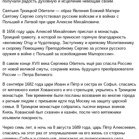
получали радость духовную и исцеление немощам своим.
Святыня Троицкой Обители — образ Явления Божией Матери
Святому Сергию сопутствовал русским войскам и в войнах с
Польшей и Литвой при царе Алексее Михайловиче.
В 1656 году царь Алексей Михайлович прислал в монастырь
Троицкий грамоту, в которой он приносил горячую благодарность
«великому Отцу и Чудотворцу, Заступнику и крепкому Молитвеннику
и скорому Помощнику Преподобному Сергию за успехи русского
оружия в войне с Польшей за освобождение Малороссии».
В самом конце XVII века Сергиева Обитель ещё раз спасла Россию
от новой великой смуты, сохранив жизнь будущего преобразователя
России — Петра Великого.
В сентябре 1682 года цари Иоанн и Пётр и сестра их Софья, спасаясь
от мятежного князя Хованского и его стрельцов, укрылись в Троицком
монастыре. Тем временем были посланы воззвания во многие города
к ратным людям с призывом идти под Москву на защиту царской
семьи. В Троицком монастыре собрались тысячи верных воинов.
Князь Хованский был схвачен и казнён, после чего мятежники
изъявили покорность.
Через семь лет, в ночь на 8 августа 1689 года, царь Пётр Алексеевич,
спасаясь на этот раз от зло­умышления на его жизнь со стороны
царевны Софьи и стрельцов, прискакал из подмосковного села