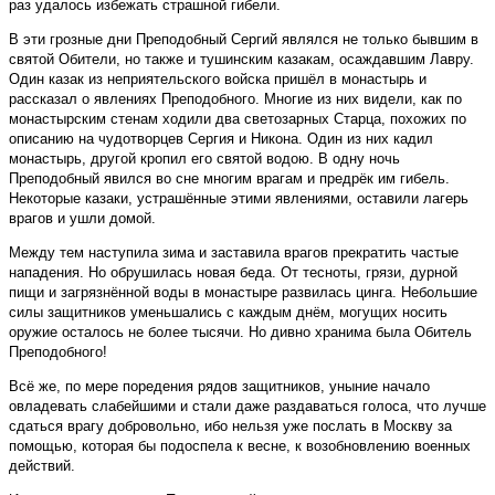
раз удалось избежать страшной гибели.
В эти грозные дни Преподобный Сергий являлся не только бывшим в
святой Обители, но также и тушинским казакам, осаждавшим Лавру.
Один казак из неприятельского войска пришёл в монастырь и
рассказал о явлениях Преподобного. Многие из них видели, как по
монастырским стенам ходили два светозарных Старца, похожих по
описанию на чудотворцев Сергия и Никона. Один из них кадил
монастырь, другой кропил его святой водою. В одну ночь
Преподобный явился во сне многим врагам и предрёк им гибель.
Некоторые казаки, устрашённые этими явлениями, оставили лагерь
врагов и ушли домой.
Между тем наступила зима и заставила врагов прекратить частые
нападения. Но обрушилась новая беда. От тесноты, грязи, дурной
пищи и загрязнённой воды в монастыре развилась цинга. Небольшие
силы защитников уменьшались с каждым днём, могущих носить
оружие осталось не более тысячи. Но дивно хранима была Обитель
Преподобного!
Всё же, по мере поредения рядов защитников, уныние начало
овладевать слабейшими и стали даже раздаваться голоса, что лучше
сдаться врагу добровольно, ибо нельзя уже послать в Москву за
помощью, которая бы подоспела к весне, к возобновлению военных
действий.