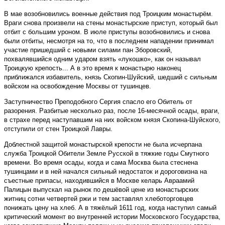
В мае возобновились военные действия под Троицким монастырём.
Враги снова произвели на стены монастырские приступ, который был
отбит с большим уроном. В июле приступы возобновились и снова
были отбиты, несмотря на то, что в последнем нападении принимал
участие пришедший с новыми силами пан Зборовский,
похвалявшийся одним ударом взять «лукошко», как он называл
Троицкую крепость... А в это время к монастырю наконец
приближался избавитель, князь Скопин-Шуйский, шедший с сильным
войском на освобождение Москвы от тушинцев.
Заступничество Преподобного Сергия спасло его Обитель от
разорения. Разбитые несколько раз, после 16-месячной осады, враги,
в страхе перед наступавшим на них войском князя Скопина-Шуйского,
отступили от стен Троицкой Лавры.
Доблестной защитой монастырской крепости не была исчерпана
служба Троицкой Обители Земле Русской в тяжкие годы Смутного
времени. Во время осады, когда и сама Москва была стеснена
тушинцами и в ней начался сильный недостаток и дороговизна на
съестные припасы, находившийся в Москве келарь Авраамий
Палицын выпускал на рынок по дешёвой цене из монастырских
житниц сотни четвертей ржи и тем заставлял хлеботорговцев
понижать цену на хлеб. А в тяжёлый 1611 год, когда наступил самый
критический момент во внутренней истории Московского Государства,