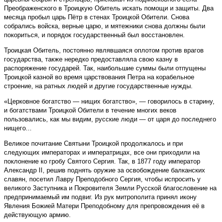
Преображенского в Троицкую Обитель искать помощи и защиты. Два
месяца пробыл царь Пётр в стенах Троицкой Обители. Снова
собрались войска, верные царю, и мятежники снова должны были
покориться, и порядок государственный был восстановлен.
Троицкая Обитель, постоянно являвшаяся оплотом против врагов
государства, также нередко предоставляла свою казну в
распоряжение государей. Так, наибольшие суммы были отпущены
Троицкой казной во время царствования Петра на корабельное
строение, на ратных людей и другие государственные нужды.
«Церковное богатство — нищих богатство», — говорилось в старину,
и богатствами Троицкой Обители в течение многих веков
пользовались, как мы видим, русские люди — от царя до последнего
нищего...
Великое почитание Святыни Троицкой продолжалось и при
следующих императорах и императрицах, все они приходили на
поклонение ко гробу Святого Сергия. Так, в 1877 году император
Александр II, решив поднять оружие за освобождение балканских
славян, посетил Лавру Преподобного Сергия, чтобы испросить у
великого Заступника и Покровителя Земли Русской благословение на
предпринимаемый им подвиг. Из рук митрополита принял икону
Явления Божией Матери Преподобному для препровождения её в
действующую армию.