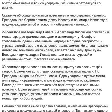
братолюбие велие и вси со усердием без измены ратовахуся со
враги».
Сказание об осаде монастыря повествует о многократных явлениях
Преподобного Сергия архимандриту Иосафу и пономарю Иринарху с
пре­дупреждениями об опасности и обещаниями помощи.
29 сентября воевода Пётр Сапега и Александр Лисовский прислали в
монастырь две грамоты воеводам и архимандриту Иосафу с
требованием сдачи и обещанием награды в случае покорности, и
угрожая лютой смертью всем сопротивляющимся. Но слова польско-
литовских военачальников «пали, как ветер на скалу Троицкую».
Воеводы и архимандрит Иосаф послали врагам суровый и
решительный отказ. Жестокая борьба началась.
30 сентября враги повели на монастырь приступ со всех четырёх
сторон. Вражеская артиллерия осыпала монастырь ядрами. Но
Преподобный хранил Обитель свою. Ядра упадали в пустые места
или в пруд и сравнительно мало вреда причиняли осаждённым.
После длительного и жестокого боя враг отступил с большими
потерями. Враги решили перейти к правильной осаде крепости и,
установив орудия, укрепив их рвами и окопами, начали обстрел
монастыря из 63-х орудий.
Немало приступов было сделано врагами, и неизменно Преподобный
в видениях предупреждал о каждой опасности. Так, накануне одного