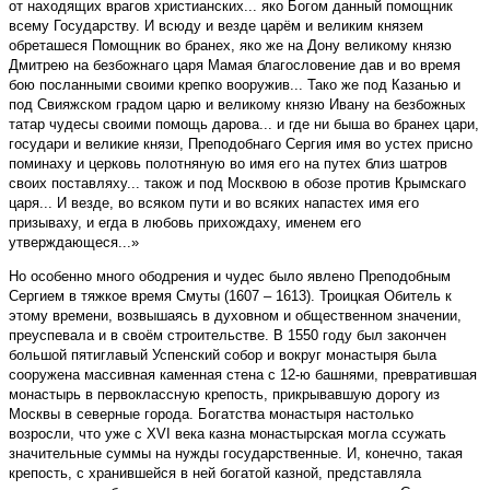
от находящих врагов христианских... яко Богом данный помощник
всему Государству. И всюду и везде царём и великим князем
обреташеся Помощник во бранех, яко же на Дону великому князю
Дмитрею на безбожнаго царя Мамая благословение дав и во время
бою посланными своими крепко вооружив... Тако же под Казанью и
под Свияжском градом царю и великому князю Ивану на безбожных
татар чудесы своими помощь дарова... и где ни быша во бранех цари,
государи и великие князи, Преподобнаго Сергия имя во устех присно
поминаху и церковь полотняную во имя его на путех близ шатров
своих поставляху... також и под Москвою в обозе против Крымскаго
царя... И везде, во всяком пути и во всяких напастех имя его
призываху, и егда в любовь прихождаху, именем его
утверждающеся...»
Но особенно много ободрения и чудес было явлено Преподобным
Сергием в тяжкое время Смуты (1607 – 1613). Троицкая Обитель к
этому времени, возвышаясь в духовном и общественном значении,
преуспевала и в своём строительстве. В 1550 году был закончен
большой пятиглавый Успенский собор и вокруг монастыря была
сооружена массивная каменная стена с 12-ю башнями, превратившая
монастырь в первоклассную крепость, прикрывавшую дорогу из
Москвы в северные города. Богатства монастыря настолько
возросли, что уже с XVI века казна монастырская могла ссужать
значительные суммы на нужды государственные. И, конечно, такая
крепость, с хранившейся в ней богатой казной, представляла