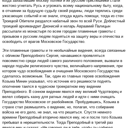
когда захватившие Москву поляки и их русские приспешники стали
жестоко угнетать Русь и угрожать всему национальному быту, когда,
в отчаянии за будущую судьбу своей родины, люди терялись среди
ужасающих событий и не знали, откуда ждать помощи, тогда из стен
Троицкой Обители раздался набатный звон по всей Руси. Доблестный
троицкий архимандрит Дионисий и келарь Авраамий Палицын
рассылали из монастыря по всем городам пламенные грамоты с
призывом к русским людям подняться на защиту веры и отечества и
освободить от врагов Московское Государство.
Эти пламенные грамоты и те необычайные видения, всегда связанные
с обликом Преподобного Сергия, начавшиеся проявляться
повсеместно среди людей самого различного положения, вызвали в
народе подъём религиозного чувства, величайшего напряжения, при
котором чудо освобождения и очищения Московского Государства
сделалось возможным. Так, один из главных героев освобождения
Козьма Минин указывал, что источник его решимости поднять
ополчение таился в чудесном троекратном ему видении
Преподобного. В сонном видении явился ему великий Чудотворец и
велел собирать казну для ратных людей и идти с ними очищать
Государство Московское от разбойников. Пробудившись, Козьма в
страхе стал размышлять о видении, но, полагая, что собирание
войска не его дело, не знал, на что решиться. Спустя немного
времени Преподобный вторично явился ему, но и после того Козьма
пребывал в нерешительности. Тогда Преподобный в третий раз
явился ему и сказал: «Не говорил ли я тебе, чтобы ты собирал