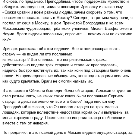
И снова, по преданию, Преподобный, чтобы поддержать мужество и
ободрить малодушных, явился пономарю Иринарху и сказал ему:
«Скажи братии и всем ратным людям, зачем скорбеть о том, что
невозможно послать весть в Москву? Сегодня, в третьем часу ночи, я
послал от себя в Москву, в дом Пречистой Богородицы и ко всем
Московским чудотворцам, трёх моих учеников: Михея, Варфоломея и
Наума. Враги видели посланных, спросите — почему они не схватили
их?»
Иринарх рассказал об этом видении. Все стали расспрашивать
стражу — не видел ли кто посланных
из монастыря? Выяснилось, что неприятельская стража
действительно видела трёх старцев и стала их преследовать,
надеясь быстро настигнуть их, так как кони под старцами были очень
плохи. Но преследовавшие обманулись, кони под старцами неслись
как будто крылатые. Враги не смогли нагнать их.
В это время в Обители был один больной старец. Услыхав о чуде, он
стал размышлять, на каких таких конях были посланные Сергием
старцы, и действительно ли всё это было? Тогда явился ему
Преподобный и сказал, что Он послал старцев на трёх слепых
лошадях, которые вследствие недостатка корма были выпущены за
монастырскую ограду. После чего он исцелил старца от болезни и
вместе с тем от неверия.
По преданию, в этот самый день в Москве видели едущего старца, за