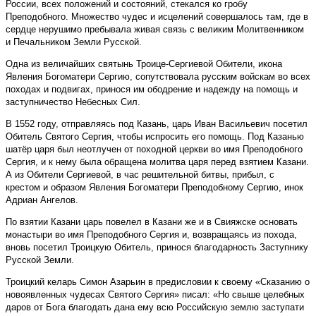
России, всех положений и состояний, стекался ко гробу
Преподобного. Множество чудес и исцелений совершалось там, где в
сердце нерушимо пребывала живая связь с великим Молитвенником
и Печальником Земли Русской.
Одна из величайших святынь Троице-Сергиевой Обители, икона
Явления Богоматери Сергию, сопутствовала русским войскам во всех
походах и по­двигах, принося им ободрение и надежду на помощь и
заступничество Небесных Сил.
В 1552 году, отправляясь под Казань, царь Иван Васильевич посетил
Обитель Святого Сергия, чтобы испросить его помощь. Под Казанью
шатёр царя был неотлучен от походной церкви во имя Преподобного
Сергия, и к нему была обращена молитва царя перед взятием Казани.
А из Обители Сергиевой, в час решительной битвы, прибыл, с
крестом и образом Явления Богоматери Преподобному Сергию, инок
Адриан Ангелов.
По взятии Казани царь повелел в Казани же и в Свияжске основать
монастыри во имя Преподобного Сергия и, возвращаясь из похода,
вновь посетил Троицкую Обитель, принося благодарность Заступнику
Русской Земли.
Троицкий келарь Симон Азарьин в предисловии к своему «Сказанию о
новоявленных чудесах Святого Сергия» писал: «Но свыше целебных
даров от Бога благодать дана ему всю Российскую землю заступати