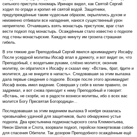
сильного приступа пономарь Иринарх видел, как Святой Сергий
ходил по ограде и кропил её святой водой. Защитники,
предупреждённые таким чудесным образом, окрылялись духом и
неизменно отбивали все нападения, нанося существенный урон
неприятелю. Отчаявшись взять монастырь приступом, враг стал
вести подкоп под монастырь. Осаждённым стало известно о подкопе
под стены монастырские. Каждую минуту им грозила страшная
гибель.
В эти тяжкие дни Преподобный Сергий явился архимандриту Иосафу.
После усердной молитвы Иосаф впал в дремоту, и вот видит он, что
Преподобный, с воздетыми руками, слёзно молится; окончив
молитву, он обратился к Иосафу и сказал ему: «Встань, брат, бдите и
молитеся, да не внидите в напасть». Следовавшая за этим вылазка
дала первые сведения о подкопе. Вскоре после этого архимандрит
Иосаф вновь имел видение. Совершая у себя в келии правило, он
задремал, и вот снова приходит к нему Преподобный и говорит:
«Встань, не скорби, но в радости вознеси молитвы, ибо о всех вас
молится Богу Пресвятая Богородица»...
Последовавшая за этим видением вылазка 9 ноября оказалась
чрезвычайно удачной для защитников, было обнаружено устье
подкопа. Два крестьянина подмонастырского села Клементьева,
Никон Шилов и Слота, взорвали подкоп, геройски пожертвовав собою
для спасения Обители. Так дозором Преподобного осаждённым ещё