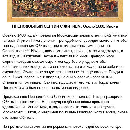
ПРЕПОДОБНЫЙ СЕРГИЙ С ЖИТИЕМ. Около 1680. Икона
Осенью 1408 года к пределам Московским вновь стали приближаться
татары. Игумен Никон, ученик Преподобного, усердно молился, чтобы
Господь сохранил Обитель, при этом призывал имя великого
Основателя её. Ночью, после молитвы, присел, чтобы отдохнуть, и
вот видит Святителей Петра и Алексия и с ними Преподобного
Сергия, который сказал ему: «Господу было угодно, чтобы
иноплеменники коснулись и сего места, ты же, чадо, не скорби и не
смущайся; Обитель не запустеет, а процветёт ещё более». Придя в
себя, Никон поспешил к дверям, но они оказались запертыми.
Отворив их, он увидел Святых, идущих от его кельи. Тогда понял
Никон, что это был не сон, но истинное видение.
Предсказание Преподобного Сергия исполнилось. Татары разорили
Обитель и сожгли её. Но предупреждённые иноки временно
удалились из монастыря, а когда враги отступили от пределов
Московских, Никон, с незримой помощью Преподобного Сергия, снова
отстроил Обитель.
На протяжении столетий непрерывный поток людей со всех концов