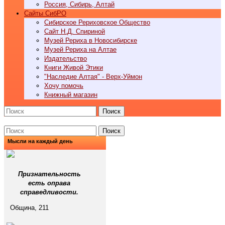
Россия, Сибирь, Алтай
Cайты СибРО
Сибирское Рериховское Общество
Сайт Н.Д. Спириной
Музей Рериха в Новосибирске
Музей Рериха на Алтае
Издательство
Книги Живой Этики
"Наследие Алтая" - Верх-Уймон
Хочу помочь
Книжный магазин
Поиск
Поиск
Мысли на каждый день
Признательность
есть оправа
справедливости.
Община, 211