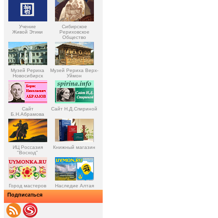
Учение
Сибирское
Живой Этики
Рериховское
Общество
Музей Рериха
Музей Рериха Верх-
Новосибирск
Уймон
Сайт
Сайт Н.Д.Спириной
Б.Н.Абрамова
ИЦ Россазия
Книжный магазин
"Восход"
Город мастеров
Наследие Алтая
Подписаться