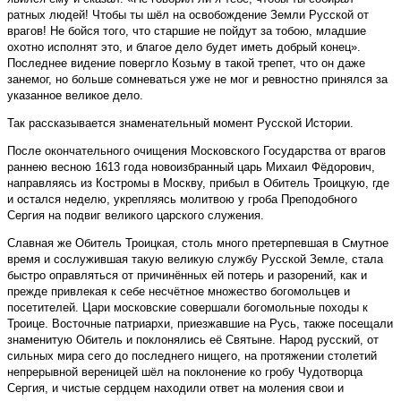
ратных людей! Чтобы ты шёл на освобождение Земли Русской от
врагов! Не бойся того, что старшие не пойдут за тобою, младшие
охотно исполнят это, и благое дело будет иметь добрый конец».
Последнее видение повергло Козьму в такой трепет, что он даже
занемог, но больше сомневаться уже не мог и ревностно принялся за
указанное великое дело.
Так рассказывается знаменательный момент Русской Истории.
После окончательного очищения Московского Государства от врагов
раннею весною 1613 года новоизбранный царь Михаил Фёдорович,
направляясь из Костромы в Москву, прибыл в Обитель Троицкую, где
и остался неделю, укрепляясь молитвою у гроба Преподобного
Сергия на подвиг великого царского служения.
Славная же Обитель Троицкая, столь много претерпевшая в Смутное
время и сослужившая такую великую службу Русской Земле, стала
быстро оправляться от причинённых ей потерь и разорений, как и
прежде привлекая к себе несчётное множество богомольцев и
посетителей. Цари московские совершали богомольные походы к
Троице. Восточные патриархи, приезжавшие на Русь, также посещали
знаменитую Обитель и поклонялись её Святыне. Народ русский, от
сильных мира сего до последнего нищего, на протяжении столетий
непрерывной вереницей шёл на поклонение ко гробу Чудотворца
Сергия, и чистые сердцем находили ответ на моления свои и