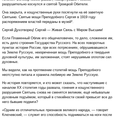
разрушительно коснулся и святой Троицкой Обители.
Она закрыта, и кощунственные руки посягнули на её заветную
Святыню. Святые мощи Преподобного Сергия в 1919 году
распоряжением властей переданы в музей*.
Сергий Духотворец! Сергий — Живая Связь с Миром Высшим!
Если Пламенный Облик его общечеловечен, то дело, сложенное им,
есть дело строения Государства Русского. На всех поворотных
пунктах истории России, при всех потрясениях, обрушивавшихся
на Землю Русскую, неизреченная мощь Преподобного и твердыня
духовной культуры, им заложенная, стоят нерушимым оплотом сил
духовных.
Мы видели, как на протяжении столетий мощь Преподобного
неотступно питала и хранила любимую им Землю Русскую.
Но история повторяется, и кто может сказать, что наступившие с
началом XX столетия годы развала, гонения и кощунственного
разрушения Святынь снова не сменятся великим, ещё небывалым
духовным подъёмом, который в стихийности своей превысит все до
него бывшие подвиги?
«Одним из отличительных признаков великого народа, — говорит
Ключевский, — служит его способность подниматься на ноги после