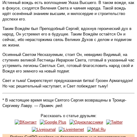
Истинный вождь есть воплощение Указа Высшего. В таком вожде, как
в фокусе, сходятся Веления Света и чаяния народа. Такой вождь
идёт осенённый знанием высшим, и милосердие и строительство
доспехи его.
Таким Вождём был Преподобный Сергий; вдохнув героический дух в
народ, Он устремил его в будущее. Таким Вождём остаётся Он и
сейчас, ибо нерасторжима связь Великих Духов с делом и подвигом
их жизни.
Осиянный Светом Несказуемым, стоит Он, невидимо Видимый, на
ступенях великой Лестницы Иерархии Света, готовый в указанный час
устремить легионы Светлых Сил, готовый благословить народ свой и
Вождя его земного на новый подвиг.
Свет и тьма! Свирепствует предуказанная битва! Грозен Армагеддон!
Но час решительный наступает, и Свет побеждает тьму!
* В настоящее время мощи Святого Сергия возвращены в Троице-
Сергиеву Лавру. —
Примеч. ред.
Рассказать о статье друзьям: