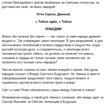
стягом Преподобного против безбожных за Святыню отечества, за
достоинство своё, за благо народов!
Отче Сергие, Дивный,
с Тобою идём, с Тобою
ПОБЕДИМ!
Жизнь бесталанна без героя» — так гласит устами народа древняя
мудрость. Так утверждает закон эволюции. В дни разрушений, в дни
неслыханных озлоблений и всякого надругания и кощунства, когда
высшей культуре духа, а следовательно, и эволюции всего
человечества грозит гибель, не должно ли понятие это зажечь
сознание и сердца не только лучших умов человечества, но
захватить все лучшие силы народов?
Уже во многих странах встают облики вождей и героев, ибо душа
народов тоскует о Вожде Светлого Будущего. Но тёмные в ярости
саморазрушения продолжают восставать, кощунствовать и
скрежетать против всякого понятия героя и вождя.
Свет и тьма! Резко обозначилась грань между Светом и тьмою!
Неприемлем вождь и герой для тёмного сознания, ибо вождь идёт за
Светом Высшим, за Светом, влекущим в Будущее.