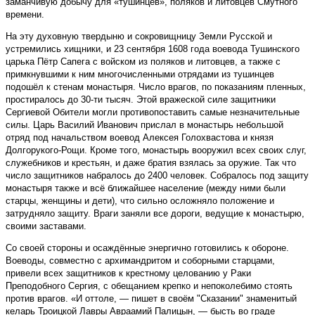
заманчивую добычу для «тушинцев», поляков и литовцев Смутного
времени.
На эту духовную твердыню и сокровищницу Земли Русской и
устремились хищники, и 23 сентября 1608 года воевода Тушинского
царька Пётр Сапега с войском из поляков и литовцев, а также с
примкнувшими к ним многочисленными отрядами из тушинцев
подошёл к стенам монастыря. Число врагов, по показаниям пленных,
простиралось до 30-ти тысяч. Этой вражеской силе защитники
Сергиевой Обители могли противопоставить самые незначительные
силы. Царь Василий Иванович прислал в монастырь небольшой
отряд под начальством воевод Алексея Голохвастова и князя
Долгорукого-Рощи. Кроме того, монастырь вооружил всех своих слуг,
служебников и крестьян, и даже братия взялась за оружие. Так что
число защитников набралось до 2400 человек. Собралось под защиту
монастыря также и всё ближайшее население (между ними были
старцы, женщины и дети), что сильно осложняло положение и
затрудняло защиту. Враги заняли все дороги, ведущие к монастырю,
своими заставами.
Со своей стороны и осаждённые энергично готовились к обороне.
Вое­воды, совместно с архимандритом и соборными старцами,
привели всех защитников к крестному целованию у Раки
Преподобного Сергия, с обещанием крепко и непоколебимо стоять
против врагов. «И оттоле, — пишет в своём "Сказании" знаменитый
келарь Троицкой Лавры Авраамий Палицын, — бысть во граде