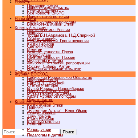
Новости
Недавний номер
Новости издательства
Статьи и авторы
Все новости СибРО
Поиск статей по тегам
Наши книги
Архив журналов по годам
Библиотека Живой Этики
Книжный магазин
Великая семья России
Новинки
Труды Б.Н.Абрамова, Н.Д.Спириной
Скидки и акции
Жемчуг исканий. Грани познания
Книги Рерихов
Светочи мира
Религии
Вечные ценности. Проза
Репродукции
Вечные ценности. Поэзия
Педагогам и детям
Альбомы, открытки, репродукции
Россия, Сибирь, Алтай
Издания алтайской тематики
Cайты СибРО
Журнал ВОСХОД
Сибирское Рериховское Общество
Недавний номер
Сайт Н.Д. Спириной
Статьи и авторы
Музей Рериха в Новосибирске
Поиск статей по тегам
Музей Рериха на Алтае
Архив журналов по годам
Издательство
Книжный магазин
Книги Живой Этики
Новинки
"Наследие Алтая" - Верх-Уймон
Скидки и акции
Хочу помочь
Книги Рерихов
Книжный магазин
Религии
Репродукции
Поиск
Педагогам и детям