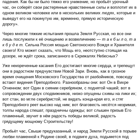
падения. Как бы ни было тяжко его унижение, но пробьёт урочный
час, он соберёт свои растерянные нравственные силы и воплотит их в
одном великом человеке или в нескольких великих людях, которые и
выведут его на покинутую им, временно, прямую историческую
дорогу».
Через многие тяжкие испытания прошла Земля Русская, но все они
лишь послужили к её очищению и возвеличению —
т а к б ы л о, т а
к б у д е т.
Сильна Россия мощью Светоносного Вождя и Хранителя
своего! Кто может сказать, что Мощь его, неотступно стоящая на
дозоре, не ждёт срока, записанного в Скрижалях Небесных?
Уже неизреченные касания Его достигают многие сердца, и трепещут
они в радостном предчувствии Новой Зари. Вновь, как в грозное
время очищения Московского Государства от разбойников, повсюду
встают видения Преподобного. Разнообразны они: вот Он в Вихре
Огненном; вот Один в сиянии серебряном, с поднятой чашей; вот в
сопровождении двух спо­движников, низко опущены схимы на лики их;
вот стан, во мгле серебристой, не видать конца-края его, и стяг
Преподобного реет высоко над ним; вот благовесть несётся незримая,
толпы народа спешат, праздничны одежды; вот слышен призыв Его
пламенный, звучит в нём радость победы великой, радость
грядущему мощному Строительству!
Пробьёт час, Свыше предуказанный, и народ Земли Русской в порыве
любви пламенной к Родине своей, в подвиге духа, подымется под