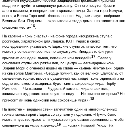
знаменем неудержимо несётся защищённый доспехами красный
всадник и трубит в священную раковину. От него несутся брызги
алого пламени, и впереди летят красные птицы. За ним горы Белухи,
снега, и Белая Тара шлёт благословение. Над ним ликует собрание
Великих Лам. Под ним — охранители и стада домашних животных как
16
символы места»
.
На картине «Конь счастья» на фоне города изображена ступа с
росписью, характерной для Ладака. Ю.Н. Рерих в своих
исследованиях указывал: «Ладакские ступы отличаются тем, что
имеют у основания роспись по штукатурке. Иногда это фигурки
17
крылатых лошадей, львов, павлинов или лебедей»
. Слева у
основания ступы изображён лев, по центру — легендарный конь
Эрдени Мори с огненной ношей на спине — камнем Чинтамани, одним
из символов Майтрейи. «Сердце помнит, как от великой Шамбалы, от
священных горных высот в суждённый час сойдёт конь одинокий и на
седле его, вместо всадника, будет сиять сокровище мира: Норбу
Римпоче — Чинтамани — Чудесный камень, мира спаситель, —
записывает художник восточную легенду. — Не пришло ли время? Не
18
приносит ли конь одинокий нам сокровище мира?»
На полотне «Твердыни стен» запечатлён один из многочисленных
горных монастырей Ладака со ступами у подножия. «Нужно было
иметь и чувство красоты, и мужественную самоотверженность, чтобы
19
укрепляться на таких высотах»
, — считал Николай Рерих. На