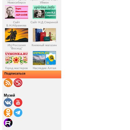
Новосибирск
Уймон
Сайт
Сайт Н.Д.Спириной
Б.Н.Абрамова
ИЦ Россазия
Книжный магазин
"Восход"
Город мастеров
Наследие Алтая
Подписаться
Музей