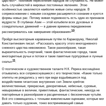
царство»
. «Великие переселения народов не случайность. Не может
быть случайностей в мировых постоянных явлениях. Этою
особенностью закаляются наиболее живые силы народов. В
соприкосновении с новыми соседями расширяется сознание и куются
формы новых рас. Потому живая подвижность есть один из признаков
мудрости. В глубинах Азии — этой колыбели всех духовных и
созидательных движений — в давние времена передвижение
10
рассматривалось как завершение образования»
.
Пройдя высокогорным караванным путём по Каракоруму, Николай
Константинович писал: «Рассказать красоту этого многодневного
снежного царства невозможно. Такое разнообразие, такая
выразительность очертаний, такие фантастические города, такие
многоцветные ручьи и потоки и такие памятные пурпуровые и лунные
11
скалы»
.
О поэтическом и художественном таланте Н.К. Рериха восхищённо
отзывались все соприкоснувшиеся с его творчеством. «Какие только
эпитеты не рождались у него при виде вздыбившихся под
воздействием гигантских внутренних сил Земли хребтов:
величественные, прекрасные, декоративные, небесные, суровые,
невыразимые в величии, приветливые, фантастические, никогда не
повторённые в разнообразии и расцвеченные с бесконечным чутьём.
Всё это совмещалось с точными живописными оценками, которые мог
давать только художник, тонко воспринимающий самые