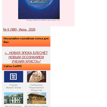
№ 6 (386), Июнь, 2026
Неслучайно-случайная статья для
Вас:
«...НОВАЯ ЭПОХА БЛЕСНЁТ
НОВЫМ ОСОЗНАНИЕМ
УЧЕНИЯ ХРИСТА»*
Сайты СибРО
Учение
Сибирское
Живой Этики
Рериховское
Общество
Музей Рериха
Музей Рериха Верх-