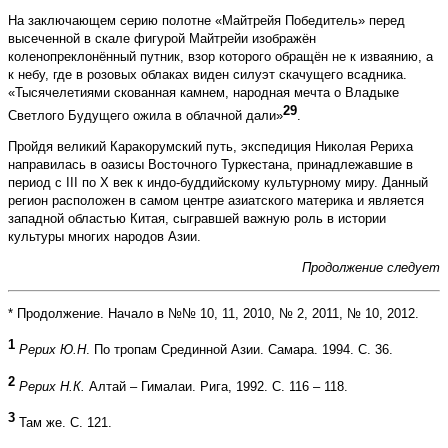
На заключающем серию полотне «Майтрейя Победитель» перед
высеченной в скале фигурой Майтрейи изображён
коленопреклонённый путник, взор которого обращён не к изваянию, а
к небу, где в розовых облаках виден силуэт скачущего всадника.
«Тысячелетиями скованная камнем, народная мечта о Владыке
29
Светлого Будущего ожила в облачной дали»
.
Пройдя великий Каракорумский путь, экспедиция Николая Рериха
направилась в оазисы Восточного Туркестана, принадлежавшие в
период с III по X век к индо-буддийскому культурному миру. Данный
регион расположен в самом центре азиатского материка и является
западной областью Китая, сыгравшей важную роль в истории
культуры многих народов Азии.
Продолжение следует
* Продолжение. Начало в №№ 10, 11, 2010, № 2, 2011, № 10, 2012.
1
Рерих Ю.Н
. По тропам Срединной Азии. Самара. 1994. С. 36.
2
Рерих Н.К.
Алтай – Гималаи. Рига, 1992. С. 116 – 118.
3
Там же. С. 121.