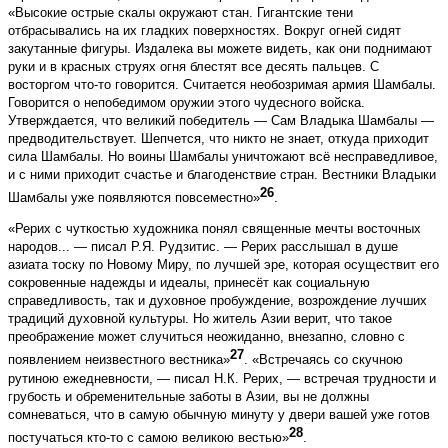
«Высокие острые скалы окружают стан. Гигантские тени
отбрасывались на их гладких поверхностях. Вокруг огней сидят
закутанные фигуры. Издалека вы можете видеть, как они поднимают
руки и в красных струях огня блестят все десять пальцев. С
восторгом что-то говорится. Считается необозримая армия Шамбалы.
Говорится о непобедимом оружии этого чудесного войска.
Утверждается, что великий победитель — Сам Владыка Шамбалы —
предводительствует. Шепчется, что никто не знает, откуда приходит
сила Шамбалы. Но воины Шамбалы уничтожают всё несправедливое,
и с ними приходит счастье и благоденствие стран. Вестники Владыки
26
Шамбалы уже появляются повсеместно»
.
«Рерих с чуткостью художника понял священные мечты восточных
народов... — писал Р.Я. Рудзитис. — Рерих расслышал в душе
азиата тоску по Новому Миру, по лучшей эре, которая осуществит его
сокровенные надежды и идеалы, принесёт как социальную
справедливость, так и духовное пробуждение, возрождение лучших
традиций духовной культуры. Но житель Азии верит, что такое
преображение может случиться неожиданно, внезапно, словно с
27
появлением неизвестного вестника»
. «Встречаясь со скучною
рутиною ежедневности, — писал Н.К. Рерих, — встречая трудности и
грубость и обременительные заботы в Азии, вы не должны
сомневаться, что в самую обычную минуту у двери вашей уже готов
28
постучаться кто-то с самою великою вестью»
.