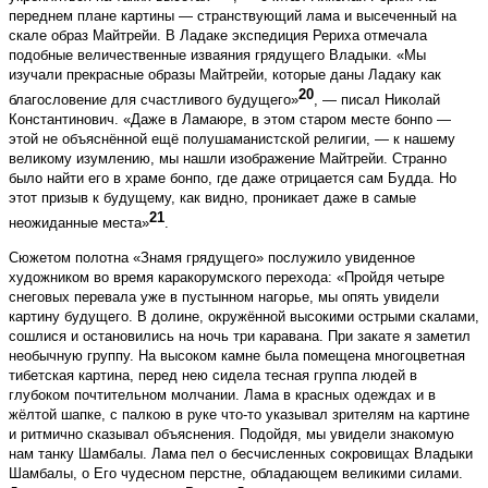
переднем плане картины — странствующий лама и высеченный на
скале образ Майтрейи. В Ладаке экспедиция Рериха отмечала
подобные величественные изваяния грядущего Владыки. «Мы
изучали прекрасные образы Майтрейи, которые даны Ладаку как
20
благословение для счастливого будущего»
, — писал Николай
Константинович. «Даже в Ламаюре, в этом старом месте бонпо —
этой не объяснённой ещё полушаманистской религии, — к нашему
великому изумлению, мы нашли изображение Майтрейи. Странно
было найти его в храме бонпо, где даже отрицается сам Будда. Но
этот призыв к будущему, как видно, проникает даже в самые
21
неожиданные места»
.
Сюжетом полотна «Знамя грядущего» послужило увиденное
художником во время каракорумского перехода: «Пройдя четыре
снеговых перевала уже в пустынном нагорье, мы опять увидели
картину будущего. В долине, окружённой высокими острыми скалами,
сошлися и остановились на ночь три каравана. При закате я заметил
необычную группу. На высоком камне была помещена многоцветная
тибетская картина, перед нею сидела тесная группа людей в
глубоком почтительном молчании. Лама в красных одеждах и в
жёлтой шапке, с палкою в руке что-то указывал зрителям на картине
и ритмично сказывал объяснения. Подойдя, мы увидели знакомую
нам танку Шамбалы. Лама пел о бесчисленных сокровищах Владыки
Шамбалы, о Его чудесном перстне, обладающем великими силами.