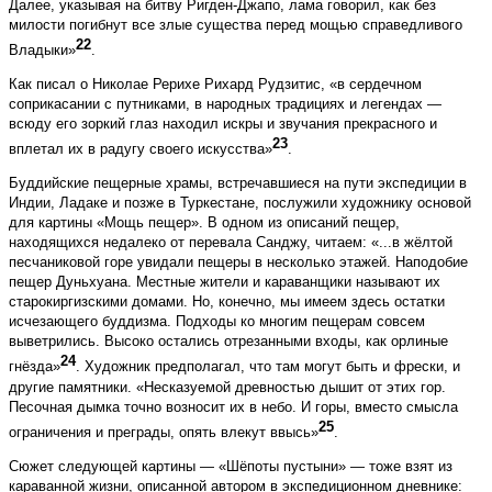
Далее, указывая на битву Ригден-Джапо, лама говорил, как без
милости погибнут все злые существа перед мощью справедливого
22
Владыки»
.
Как писал о Николае Рерихе Рихард Рудзитис, «в сердечном
соприкасании с путниками, в народных традициях и легендах —
всюду его зоркий глаз находил искры и звучания прекрасного и
23
вплетал их в радугу своего искусства»
.
Буддийские пещерные храмы, встречавшиеся на пути экспедиции в
Индии, Ладаке и позже в Туркестане, послужили художнику основой
для картины «Мощь пещер». В одном из описаний пещер,
находящихся недалеко от перевала Санджу, читаем: «...в жёлтой
песчаниковой горе увидали пещеры в несколько этажей. Наподобие
пещер Дуньхуана. Местные жители и караванщики называют их
старокиргизскими домами. Но, конечно, мы имеем здесь остатки
исчезающего буддизма. Подходы ко многим пещерам совсем
выветрились. Высоко остались отрезанными входы, как орлиные
24
гнёзда»
. Художник предполагал, что там могут быть и фрески, и
другие памятники. «Несказуемой древностью дышит от этих гор.
Песочная дымка точно возносит их в небо. И горы, вместо смысла
25
ограничения и преграды, опять влекут ввысь»
.
Сюжет следующей картины — «Шёпоты пустыни» — тоже взят из
караванной жизни, описанной автором в экспедиционном дневнике: