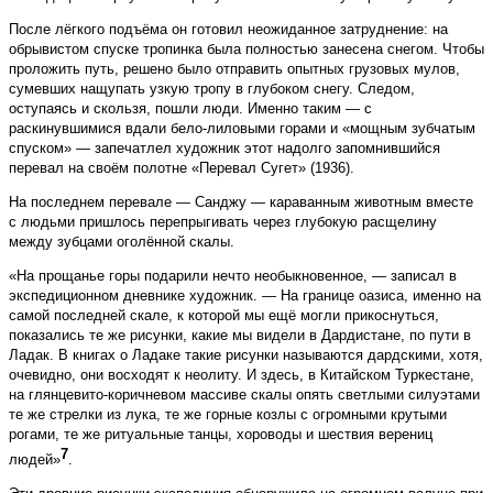
После лёгкого подъёма он готовил неожиданное затруднение: на
обрывистом спуске тропинка была полностью занесена снегом. Чтобы
проложить путь, решено было отправить опытных грузовых мулов,
сумевших нащупать узкую тропу в глубоком снегу. Следом,
оступаясь и скользя, пошли люди. Именно таким — с
раскинувшимися вдали бело-лиловыми горами и «мощным зубчатым
спуском» — запечатлел художник этот надолго запомнившийся
перевал на своём полотне «Перевал Сугет» (1936).
На последнем перевале — Санджу — караванным животным вместе
с людьми пришлось перепрыгивать через глубокую расщелину
между зубцами оголённой скалы.
«На прощанье горы подарили нечто необыкновенное, — записал в
экспедиционном дневнике художник. — На границе оазиса, именно на
самой последней скале, к которой мы ещё могли прикоснуться,
показались те же рисунки, какие мы видели в Дардистане, по пути в
Ладак. В книгах о Ладаке такие рисунки называются дардскими, хотя,
очевидно, они восходят к неолиту. И здесь, в Китайском Туркестане,
на глянцевито-коричневом массиве скалы опять светлыми силуэтами
те же стрелки из лука, те же горные козлы с огромными крутыми
рогами, те же ритуальные танцы, хороводы и шествия верениц
7
людей»
.