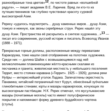
12
разнообразные тона цветов»
, по чистоте равных «волшебной
радуге», — пишет академик В.Е. Ларичев. Вряд ли кто-то из
путешественников так глубоко чувствовал красоту суровой
высокогорной Азии.
Рериху «удалось подсмотреть... душу каменных миров... душу Азии,
тонкую и нежную, как звоны серебряных струн. Рерих нашёл эту
13
душу Азии. Пространства её раскрылись в синтезе художника...»
—
писал его современник, русский историк и писатель Всеволод Иванов
(1888 – 1971).
Прекрасные горные долины, расположенные между перевалами
Каракорума, тоже нашли своё отображение на полотнах художника.
Среди них — долина Шайок с возвышающимися над ней
великолепными пламенеющими жёлто-красными скалами из
песчаника и гранита; живописная местность у небольшого поселения
Террит, место стоянки каравана («Террит». 1925 – 1926); долина реки
Нубры — интереснейший уголок Ладака. Запечатлены окрестность
Панамика; китайский пограничный пост Курул, обнесённый зубчатыми
глинобитными стенами; юрты и мазары каракиргизов, кочующих по
высокогорным пастбищам. Н.К. Рерих отмечал, что мусульманские
мазары (почитаемые могилы) часто имеют полусферическое
покрытие и напоминают форму древнего буддийского чортена
(ступы).