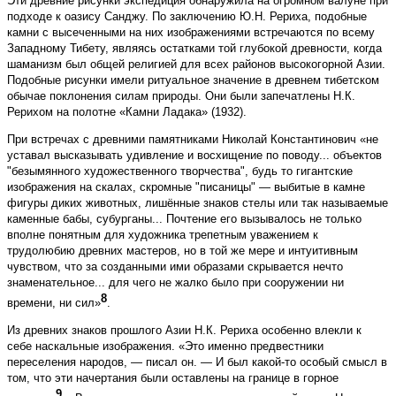
Эти древние рисунки экспедиция обнаружила на огромном валуне при
подходе к оазису Санджу. По заключению Ю.Н. Рериха, подобные
камни с высеченными на них изображениями встречаются по всему
Западному Тибету, являясь остатками той глубокой древности, когда
шаманизм был общей религией для всех районов высокогорной Азии.
Подобные рисунки имели ритуальное значение в древнем тибетском
обычае поклонения силам природы. Они были запечатлены Н.К.
Рерихом на полотне «Камни Ладака» (1932).
При встречах с древними памятниками Николай Константинович «не
уставал высказывать удивление и восхищение по поводу... объектов
"безымянного художественного творчества", будь то гигантские
изображения на скалах, скромные "писаницы" — выбитые в камне
фигуры диких животных, лишённые знаков стелы или так называемые
каменные бабы, субурганы... Почтение его вызывалось не только
вполне понятным для художника трепетным уважением к
трудолюбию древних мастеров, но в той же мере и интуитивным
чувством, что за созданными ими образами скрывается нечто
знаменательное... для чего не жалко было при сооружении ни
8
времени, ни сил»
.
Из древних знаков прошлого Азии Н.К. Рериха особенно влекли к
себе наскальные изображения. «Это именно предвестники
переселения народов, — писал он. — И был какой-то особый смысл в
том, что эти начертания были оставлены на границе в горное
9