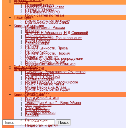
Новости
Недавний номер
Новости издательства
Статьи и авторы
Все новости СибРО
Поиск статей по тегам
Наши книги
Архив журналов по годам
Библиотека Живой Этики
Книжный магазин
Великая семья России
Новинки
Труды Б.Н.Абрамова, Н.Д.Спириной
Скидки и акции
Жемчуг исканий. Грани познания
Книги Рерихов
Светочи мира
Религии
Вечные ценности. Проза
Репродукции
Вечные ценности. Поэзия
Педагогам и детям
Альбомы, открытки, репродукции
Россия, Сибирь, Алтай
Издания алтайской тематики
Cайты СибРО
Журнал ВОСХОД
Сибирское Рериховское Общество
Недавний номер
Сайт Н.Д. Спириной
Статьи и авторы
Музей Рериха в Новосибирске
Поиск статей по тегам
Музей Рериха на Алтае
Архив журналов по годам
Издательство
Книжный магазин
Книги Живой Этики
Новинки
"Наследие Алтая" - Верх-Уймон
Скидки и акции
Хочу помочь
Книги Рерихов
Книжный магазин
Религии
Репродукции
Поиск
Педагогам и детям