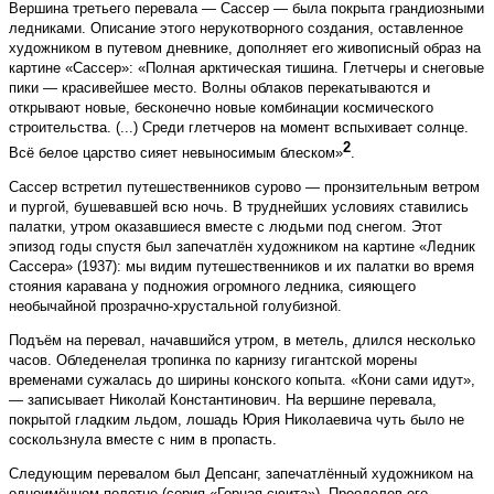
Вершина третьего перевала — Сассер — была покрыта грандиозными
ледниками. Описание этого нерукотворного создания, оставленное
художником в путевом дневнике, дополняет его живописный образ на
картине «Сассер»: «Полная арктическая тишина. Глетчеры и снеговые
пики — красивейшее место. Волны облаков перекатываются и
открывают новые, бесконечно новые комбинации космического
строительства. (...) Среди глетчеров на момент вспыхивает солнце.
2
Всё белое царство сияет невыносимым блеском»
.
Сассер встретил путешественников сурово — пронзительным ветром
и пургой, бушевавшей всю ночь. В труднейших условиях ставились
палатки, утром оказавшиеся вместе с людьми под снегом. Этот
эпизод годы спустя был запечатлён художником на картине «Ледник
Сассера» (1937): мы видим путешественников и их палатки во время
стояния каравана у подножия огромного ледника, сияющего
необычайной прозрачно-хрустальной голубизной.
Подъём на перевал, начавшийся утром, в метель, длился несколько
часов. Обледенелая тропинка по карнизу гигантской морены
временами сужалась до ширины конского копыта. «Кони сами идут»,
— записывает Николай Константинович. На вершине перевала,
покрытой гладким льдом, лошадь Юрия Николаевича чуть было не
соскользнула вместе с ним в пропасть.
Следующим перевалом был Депсанг, запечатлённый художником на
одноимённом полотне (серия «Горная сюита»). Преодолев его,