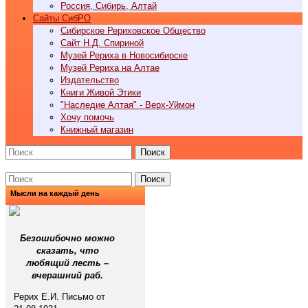
Россия, Сибирь, Алтай
Cайты СибРО
Сибирское Рериховское Общество
Сайт Н.Д. Спириной
Музей Рериха в Новосибирске
Музей Рериха на Алтае
Издательство
Книги Живой Этики
"Наследие Алтая" - Верх-Уймон
Хочу помочь
Книжный магазин
Поиск
Поиск
Мысли на каждый день
Безошибочно можно
сказать, что
любящий лесть –
вчерашний раб.
Рерих Е.И. Письмо от