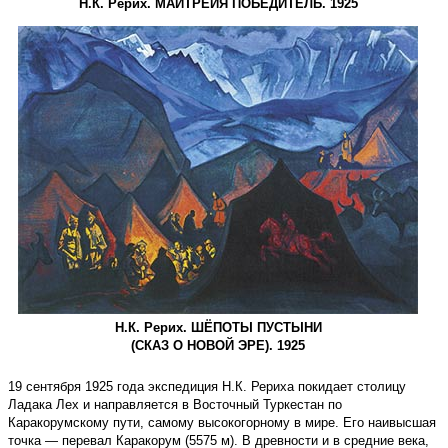
Н.К. Рерих. МАЙТРЕЙЯ ПОБЕДИТЕЛЬ. 1925
Н.К. Рерих. ШЁПОТЫ ПУСТЫНИ
(СКАЗ О НОВОЙ ЭРЕ). 1925
19 сентября 1925 года экспедиция Н.К. Рериха покидает столицу
Ладака Лех и направляется в Восточный Туркестан по
Каракорумскому пути, самому высокогорному в мире. Его наивысшая
точка — перевал Каракорум (5575 м). В древности и в средние века,