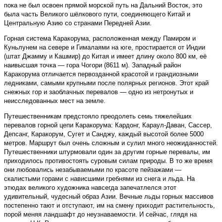
пока не был освоен прямой морской путь на Дальний Восток, это
была часть Великого шёлкового пути, соединяющего Китай и
Центральную Азию со странами Передней Азии.
Горная система Каракорума, расположенная между Памиром и
Куньлунем на севере и Гималаями на юге, простирается от Индии
(штат Джамму и Кашмир) до Китая и имеет длину около 800 км, её
наивысшая точка — гора Чогори (8611 м). Западный район
Каракорума отличается первозданной красотой и грандиозными
ледниками, самыми крупными после полярных регионов. Этот край
снежных гор и заоблачных перевалов — одно из нетронутых и
неисследованных мест на земле.
Путешественникам предстояло преодолеть семь тяжелейших
перевалов горной цепи Каракорума: Кардонг, Караул-Даван, Сассер,
Депсанг, Каракорум, Сугет и Санджу, каждый высотой более 5000
метров. Маршрут был очень сложным и сулил много неожиданностей.
Путешественники штурмовали один за другим горные перевалы, им
приходилось противостоять суровым силам природы. В то же время
они любовались незабываемыми по красоте пейзажами —
скалистыми горами с нависшими гребнями из снега и льда. На
этюдах великого художника навсегда запечатлелся этот
удивительный, чудесный образ Азии. Вечные льды горных массивов
постепенно тают и отступают, им на смену приходит растительность,
порой меняя ландшафт до неузнаваемости. И сейчас, глядя на