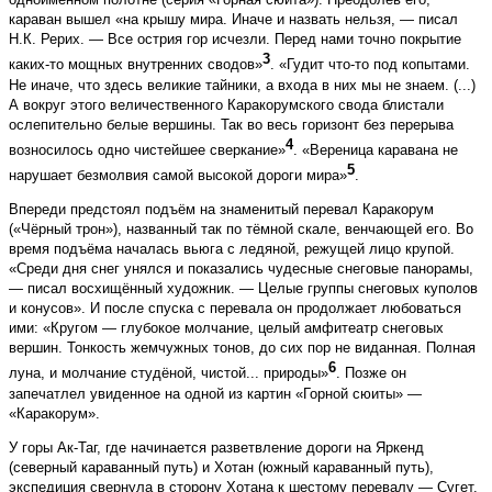
караван вышел «на крышу мира. Иначе и назвать нельзя, — писал
Н.К. Рерих. — Все острия гор исчезли. Перед нами точно покрытие
3
каких-то мощных внутренних сводов»
. «Гудит что-то под копытами.
Не иначе, что здесь великие тайники, а входа в них мы не знаем. (...)
А вокруг этого величественного Каракорумского свода блистали
ослепительно белые вершины. Так во весь горизонт без перерыва
4
возносилось одно чистейшее сверкание»
. «Вереница каравана не
5
нарушает безмолвия самой высокой дороги мира»
.
Впереди предстоял подъём на знаменитый перевал Каракорум
(«Чёрный трон»), названный так по тёмной скале, венчающей его. Во
время подъёма началась вьюга с ледяной, режущей лицо крупой.
«Среди дня снег унялся и показались чудесные снеговые панорамы,
— писал восхищённый художник. — Целые группы снеговых куполов
и конусов». И после спуска с перевала он продолжает любоваться
ими: «Кругом — глубокое молчание, целый амфитеатр снеговых
вершин. Тонкость жемчужных тонов, до сих пор не виданная. Полная
6
луна, и молчание студёной, чистой... природы»
. Позже он
запечатлел увиденное на одной из картин «Горной сюиты» —
«Каракорум».
У горы Ак-Таг, где начинается разветвление дороги на Яркенд
(северный караванный путь) и Хотан (южный караванный путь),
экспедиция свернула в сторону Хотана к шестому перевалу — Сугет.