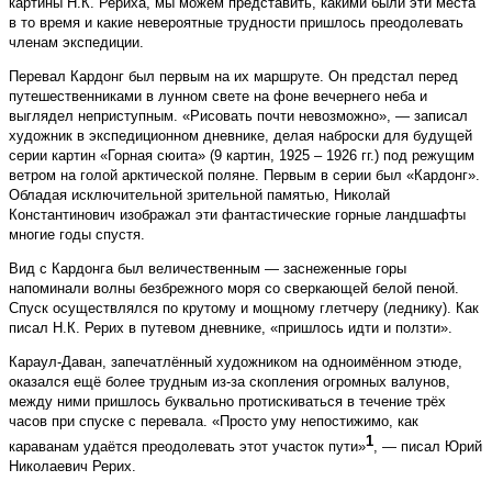
картины Н.К. Рериха, мы можем представить, какими были эти места
в то время и какие невероятные трудности пришлось преодолевать
членам экспедиции.
Перевал Кардонг был первым на их маршруте. Он предстал перед
путешественниками в лунном свете на фоне вечернего неба и
выглядел неприступным. «Рисовать почти невозможно», — записал
художник в экспедиционном дневнике, делая наброски для будущей
серии картин «Горная сюита» (9 картин, 1925 – 1926 гг.) под режущим
ветром на голой арктической поляне. Первым в серии был «Кардонг».
Обладая исключительной зрительной памятью, Николай
Константинович изображал эти фантастические горные ландшафты
многие годы спустя.
Вид с Кардонга был величественным — заснеженные горы
напоминали волны безбрежного моря со сверкающей белой пеной.
Спуск осуществлялся по крутому и мощному глетчеру (леднику). Как
писал Н.К. Рерих в путевом дневнике, «пришлось идти и ползти».
Караул-Даван, запечатлённый художником на одноимённом этюде,
оказался ещё более трудным из-за скопления огромных валунов,
между ними пришлось буквально протискиваться в течение трёх
часов при спуске с перевала. «Просто уму непостижимо, как
1
караванам удаётся преодолевать этот участок пути»
, — писал Юрий
Николаевич Рерих.