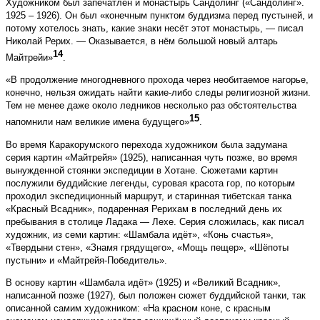
Художником был запечатлён и монастырь Сандолинг («Сандолинг».
1925 – 1926). Он был «конечным пунктом буддизма перед пустыней, и
потому хотелось знать, какие знаки несёт этот монастырь, — писал
Николай Рерих. — Оказывается, в нём большой новый алтарь
14
Майтрейи»
.
«В продолжение многодневного прохода через необитаемое нагорье,
конечно, нельзя ожидать найти какие-либо следы религиозной жизни.
Тем не менее даже около ледников несколько раз обстоятельства
15
напомнили нам великие имена будущего»
.
Во время Каракорумского перехода художником была задумана
серия картин «Майтрейя» (1925), написанная чуть позже, во время
вынужденной стоянки экспедиции в Хотане. Сюжетами картин
послужили буддийские легенды, суровая красота гор, по которым
проходил экспедиционный маршрут, и старинная тибетская танка
«Красный Всадник», подаренная Рерихам в последний день их
пребывания в столице Ладака — Лехе. Серия сложилась, как писал
художник, из семи картин: «Шамбала идёт», «Конь счастья»,
«Твердыни стен», «Знамя грядущего», «Мощь пещер», «Шёпоты
пустыни» и «Майтрейя-Победитель».
В основу картин «Шамбала идёт» (1925) и «Великий Всадник»,
написанной позже (1927), был положен сюжет буддийской танки, так
описанной самим художником: «На красном коне, с красным