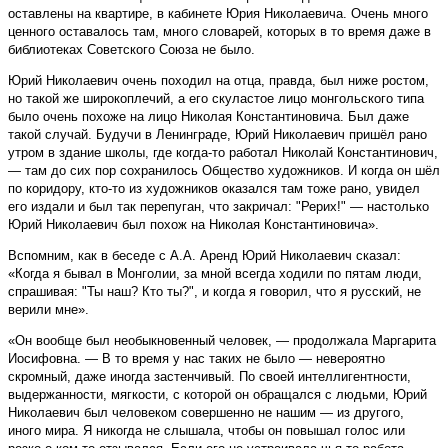
оставлены на квартире, в кабинете Юрия Николаевича. Очень много
ценного оставалось там, много словарей, которых в то время даже в
библиотеках Советского Союза не было.
Юрий Николаевич очень походил на отца, правда, был ниже ростом,
но такой же широкоплечий, а его скуластое лицо монгольского типа
было очень похоже на лицо Николая Константиновича. Был даже
такой случай. Будучи в Ленинграде, Юрий Николаевич пришёл рано
утром в здание школы, где когда-то работал Николай Константинович,
— там до сих пор сохранилось Общество художников. И когда он шёл
по коридору, кто-то из художников оказался там тоже рано, увидел
его издали и был так перепуган, что закричал: "Рерих!" — настолько
Юрий Николаевич был похож на Николая Константиновича».
Вспомним, как в беседе с А.А. Аренд Юрий Николаевич сказал:
«Когда я бывал в Монголии, за мной всегда ходили по пятам люди,
спрашивая: "Ты наш? Кто ты?", и когда я говорил, что я русский, не
верили мне».
«Он вообще был необыкновенный человек, — продолжала Маргарита
Иосифовна. — В то время у нас таких не было — невероятно
скромный, даже иногда застенчивый. По своей интеллигентности,
выдержанности, мягкости, с которой он обращался с людьми, Юрий
Николаевич был человеком совершенно не нашим — из другого,
иного мира. Я никогда не слышала, чтобы он повышал голос или