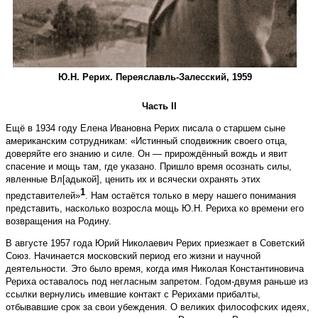
Ю.Н. Рерих. Переяславль­-Залесский, 1959
Часть II
Ещё в 1934 году Елена Ивановна Рерих писала о старшем сыне
американским сотрудникам: «Истинный сподвижник своего отца,
доверяйте его знанию и силе. Он — прирождённый вождь и явит
спасение и мощь там, где указано. Пришло время осознать силы,
явленные Вл[адыкой], ценить их и всячески охранять этих
1
представителей»
. Нам остаётся только в меру нашего понимания
представить, насколько возросла мощь Ю.Н. Рериха ко времени его
возвращения на Родину.
В августе 1957 года Юрий Николаевич Рерих приезжает в Советский
Союз. Начинается московский период его жизни и научной
деятельности. Это было время, когда имя Николая Константиновича
Рериха оставалось под негласным запретом. Годом-двумя раньше из
ссылки вернулись имевшие контакт с Рерихами прибалты,
отбывавшие срок за свои убеждения. О великих философских идеях,