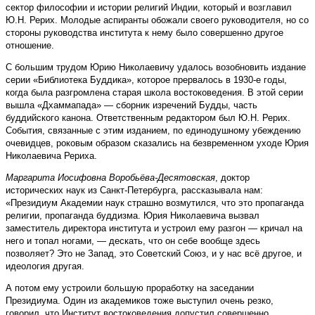
сектор философии и истории религий Индии, который и возглавил
Ю.Н. Рерих. Молодые аспиранты обожали своего руководителя, но со
стороны руководства института к нему было совершенно другое
отношение.
С большим трудом Юрию Николаевичу удалось возобновить издание
серии «Библиотека Буддика», которое прервалось в 1930-е годы,
когда была разгромлена старая школа востоковедения. В этой серии
вышла «Дхаммапада» — сборник изречений Будды, часть
буддийского канона. Ответственным редактором был Ю.Н. Рерих.
События, связанные с этим изданием, по единодушному убеждению
очевидцев, роковым образом сказались на безвременном уходе Юрия
Николаевича Рериха.
Маргарита Иосифовна Воробьёва-Десятовская
, доктор
исторических наук из Санкт-Петербурга, рассказывала нам:
«Президиум Академии наук страшно возмутился, что это пропаганда
религии, пропаганда буддизма. Юрия Николаевича вызвал
заместитель директора института и устроил ему разгон — кричал на
него и топал ногами, — дескать, что он себе вообще здесь
позволяет? Это не Запад, это Советский Союз, и у нас всё другое, и
идеология другая.
А потом ему устроили большую проработку на заседании
Президиума. Один из академиков тоже выступил очень резко,
говорил, что Институт востоковедения допустил совершенно