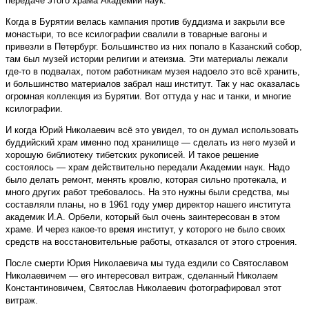
передаче этого храма Академии наук.
Когда в Бурятии велась кампания против буддизма и закрыли все
монастыри, то все ксилографии свалили в товарные вагоны и
привезли в Петербург. Большинство из них попало в Казанский собор,
там был музей истории религии и атеизма. Эти материалы лежали
где-то в подвалах, потом работникам музея надоело это всё хранить,
и большинство материалов забрал наш институт. Так у нас оказалась
огромная коллекция из Бурятии. Вот оттуда у нас и танки, и многие
ксилографии.
И когда Юрий Николаевич всё это увидел, то он думал использовать
буддийский храм именно под хранилище — сделать из него музей и
хорошую библиотеку тибетских рукописей. И такое решение
состоялось — храм действительно передали Академии наук. Надо
было делать ремонт, менять кровлю, которая сильно протекала, и
много других работ требовалось. На это нужны были средства, мы
составляли планы, но в 1961 году умер директор нашего института
академик И.А. Орбели, который был очень заинтересован в этом
храме. И через какое-то время институт, у которого не было своих
средств на восстановительные работы, отказался от этого строения.
После смерти Юрия Николаевича мы туда ездили со Святославом
Николаевичем — его интересовал витраж, сделанный Николаем
Константиновичем, Святослав Николаевич фотографировал этот
витраж.