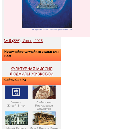
№ 6 (386), Июнь, 2026
Неслучайно-случайная статья для
Вас:
КУЛЬТУРНАЯ МИССИЯ
ЛЮДМИЛЫ ЖИВКОВОЙ
Сайты СибРО
Учение
Сибирское
Живой Этики
Рериховское
Общество
Музей Рериха
Музей Рериха Верх-