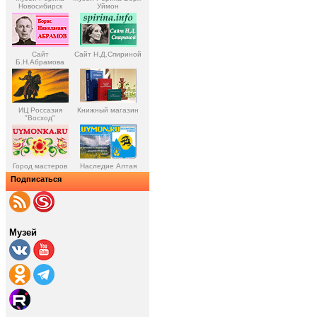
Новосибирск
Уймон
Сайт
Сайт Н.Д.Спириной
Б.Н.Абрамова
ИЦ Россазия
Книжный магазин
"Восход"
Город мастеров
Наследие Алтая
Подписаться
Музей