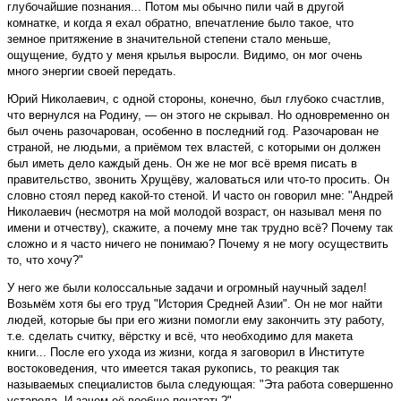
глубочайшие познания... Потом мы обычно пили чай в другой
комнатке, и когда я ехал обратно, впечатление было такое, что
земное притяжение в значительной степени стало меньше,
ощущение, будто у меня крылья выросли. Видимо, он мог очень
много энергии своей передать.
Юрий Николаевич, с одной стороны, конечно, был глубоко счастлив,
что вернулся на Родину, — он этого не скрывал. Но одновременно он
был очень разочарован, особенно в последний год. Разочарован не
страной, не людьми, а приёмом тех властей, с которыми он должен
был иметь дело каждый день. Он же не мог всё время писать в
правительство, звонить Хрущёву, жаловаться или что-то просить. Он
словно стоял перед какой-то стеной. И часто он говорил мне: "Андрей
Николаевич (несмотря на мой молодой возраст, он называл меня по
имени и отчеству), скажите, а почему мне так трудно всё? Почему так
сложно и я часто ничего не понимаю? Почему я не могу осуществить
то, что хочу?"
У него же были колоссальные задачи и огромный научный задел!
Возьмём хотя бы его труд "История Средней Азии". Он не мог найти
людей, которые бы при его жизни помогли ему закончить эту работу,
т.е. сделать считку, вёрстку и всё, что необходимо для макета
книги... После его ухода из жизни, когда я заговорил в Институте
востоковедения, что имеется такая рукопись, то реакция так
называемых специалистов была следующая: "Эта работа совершенно
устарела. И зачем её вообще печатать?"