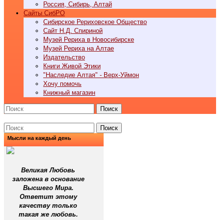
Россия, Сибирь, Алтай
Cайты СибРО
Сибирское Рериховское Общество
Сайт Н.Д. Спириной
Музей Рериха в Новосибирске
Музей Рериха на Алтае
Издательство
Книги Живой Этики
"Наследие Алтая" - Верх-Уймон
Хочу помочь
Книжный магазин
Поиск
Поиск
Мысли на каждый день
Великая Любовь
заложена в основание
Высшего Мира.
Ответит этому
качеству только
такая же любовь.