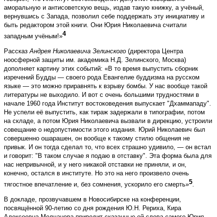
аморальную и антисоветскую вещь, издав такую книжку, а учёный,
вернувшись с Запада, позволил себе поддержать эту инициативу и
быть редактором этой книги. Они Юрия Николаевича считали
4
западным учёным!»
Рассказ
Андрея Николаевича Зелинского
(директора Центра
ноосферной защиты им. академика Н.Д. Зелинского, Москва)
дополняет картину этих событий: «В то время выпустить сборник
изречений Будды — своего рода Евангелие буддизма на русском
языке — это можно приравнять к взрыву бомбы. У нас вообще такой
литературы не выходило. И вот с очень большими трудностями в
начале 1960 года Институт востоковедения выпускает "Дхаммападу".
Не успели её выпустить, как тираж задержали в типографии, потом
на складе, а потом Юрия Николаевича вызвали в дирекцию, устроили
совещание о недопустимости этого издания. Юрий Николаевич был
совершенно ошарашен, он вообще к такому стилю общения не
привык. И он тогда сделал то, что всех страшно удивило, — он встал
и говорит: "В таком случае я подаю в отставку". Эта форма была для
нас непривычной, и у него никакой отставки не приняли, и он,
конечно, остался в институте. Но это на него произвело очень
5
тягостное впечатление и, без сомнения, ускорило его смерть»
.
В докладе, прозвучавшем в Новосибирске на конференции,
посвящённой 90-летию со дня рождения Ю.Н. Рериха, Кира
Алексеевна Молчанова приводит сказанные ей слова самого Юрия