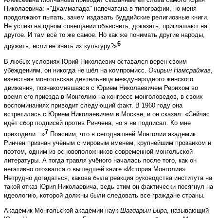
Николаевича: «"Дхаммапада" напечатана в типографии, но меня
продолжают пытать, зачем издавать буддийские религиозные книги.
Не успею на одном совещании объяснить, доказать, приглашают на
другое. И там всё то же самое. Но как же понимать другие народы,
6
дружить, если не знать их культуру?»
В любых условиях Юрий Николаевич оставался верен своим
убеждениям, он никогда не шёл на компромисс.
Очирын Намсрайжав
,
известная монгольская деятельница международного женского
движения, познакомившаяся с Юрием Николаевичем Рерихом во
время его приезда в Монголию на конгресс монголоведов, в своих
воспоминаниях приводит следующий факт. В 1960 году она
встретилась с Юрием Николаевичем в Москве, и он сказал: «Сейчас
идёт сбор подписей против Ринчена, но я не подписал. Ко мне
7
приходили...»
Поясним, что в сегодняшней Монголии академик
Ринчен признан учёным с мировым именем, крупнейшим прозаиком и
поэтом, одним из основоположников современной монгольской
литературы. А тогда травля учёного началась после того, как он
негативно отозвался о вышедшей книге «История Монголии».
Нетрудно догадаться, какова была реакция руководства института на
такой отказ Юрия Николаевича, ведь этим он фактически посягнул на
идеологию, которой должны были следовать все граждане страны.
Академик Монгольской академии наук
Шагдарын Бира
, называющий