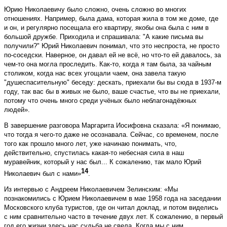
Юрию Николаевичу было сложно, очень сложно во многих
отношениях. Например, была дама, которая жила в том же доме, где
и он, и регулярно посещала его квартиру, якобы она была с ним в
большой дружбе. Приходила и спрашивала: "А какие письма вы
получили?" Юрий Николаевич понимал, что это неспроста, не просто
по-соседски. Наверное, он давал ей не всё, но что-то ей давалось, за
чем-то она могла проследить. Как-то, когда я там была, за чайным
столиком, когда нас всех угощали чаем, она завела такую
"душеспасительную" беседу: дескать, приехали бы вы сюда в 1937-м
году, так вас бы в живых не было, ваше счастье, что вы не приехали,
потому что очень много среди учёных было неблагонадёжных
людей».
В завершение разговора Маргарита Иосифовна сказала: «Я понимаю,
что тогда я чего-то даже не осознавала. Сейчас, со временем, после
того как прошло много лет, уже начинаю понимать, что,
действительно, спустилась какая-то небесная сила в наш
муравейник, который у нас был... К сожалению, так мало Юрий
14
Николаевич был с нами»
.
Из интервью с Андреем Николаевичем Зелинским: «Мы
познакомились c Юрием Николаевичем в мае 1958 года на заседании
Московского клуба туристов, где он читал доклад, и потом виделись
с ним сравнительно часто в течение двух лет. К сожалению, в первый
год его жизни здесь нас судьба не свела. Когда мы с ним