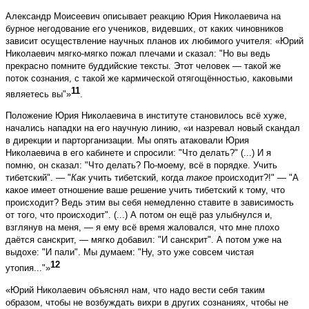
Александр Моисеевич описывает реакцию Юрия Николаевича на
бурное негодование его учеников, видевших, от каких чиновников
зависит осуществление научных планов их любимого учителя: «Юрий
Николаевич мягко-мягко пожал плечами и сказал: "Но вы ведь
прекрасно помните буддийские тексты. Этот человек — такой же
поток сознания, с такой же кармической отягощённостью, каковыми
11
являетесь вы"»
.
Положение Юрия Николаевича в институте становилось всё хуже,
начались нападки на его научную линию, «и назревал новый скандал
в дирекции и парторганизации. Мы опять атаковали Юрия
Николаевича в его кабинете и спросили: "Что делать?" (...) И я
помню, он сказал: "Что делать? По-моему, всё в порядке. Учить
тибетский". — "
Как
учить тибетский, когда
такое
происходит?!" — "А
какое имеет отношение ваше решение учить тибетский к тому, что
происходит? Ведь этим вы себя немедленно ставите в зависимость
от того, что происходит". (...) А потом он ещё раз улыбнулся и,
взглянув на меня, — я ему всё время жаловался, что мне плохо
даётся санскрит, — мягко добавил: "И санскрит". А потом уже на
выдохе: "И пали". Мы думаем: "Ну, это уже совсем чистая
12
утопия..."»
«Юрий Николаевич объяснял нам, что надо вести себя таким
образом, чтобы не возбуждать вихри в других сознаниях, чтобы не