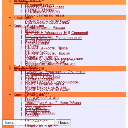
Новости
Недавний номер
Новости издательства
Статьи и авторы
Все новости СибРО
Поиск статей по тегам
Наши книги
Архив журналов по годам
Библиотека Живой Этики
Книжный магазин
Великая семья России
Новинки
Труды Б.Н.Абрамова, Н.Д.Спириной
Скидки и акции
Жемчуг исканий. Грани познания
Книги Рерихов
Светочи мира
Религии
Вечные ценности. Проза
Репродукции
Вечные ценности. Поэзия
Педагогам и детям
Альбомы, открытки, репродукции
Россия, Сибирь, Алтай
Издания алтайской тематики
Cайты СибРО
Журнал ВОСХОД
Сибирское Рериховское Общество
Недавний номер
Сайт Н.Д. Спириной
Статьи и авторы
Музей Рериха в Новосибирске
Поиск статей по тегам
Музей Рериха на Алтае
Архив журналов по годам
Издательство
Книжный магазин
Книги Живой Этики
Новинки
"Наследие Алтая" - Верх-Уймон
Скидки и акции
Хочу помочь
Книги Рерихов
Книжный магазин
Религии
Репродукции
Поиск
Педагогам и детям