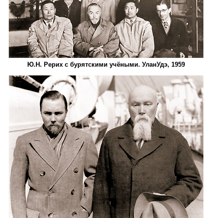
Ю.Н. Рерих с бурятскими учёными. Улан­Удэ, 1959