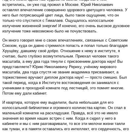
встретились, он уже год прожил в Москве. Юрий Николаевич
оставлял впечатление совершенно здорового цветущего человека. У
него был потрясающий цвет лица, было такое ощущение, что он
только что спустился с Гималаев. Ощущалось колоссальное
излучение жизненной энергии! И конечно, его очень высокое духовное
излучение тоже невозможно было не почувствовать.
Он много говорил мне о своих впечатлениях, связанных с Советским
Союзом, куда он давно стремился попасть и попал только благодаря
Хрущёву, давшему своё добро. Отношение к нему в институте, я
считаю, было глубоко возмутительным. Приехал человек такого
масштаба, а ему два года тянули с присвоением доктора наук! Вы
представляете? Юрию Николаевичу Рериху, учёному мирового
масштаба, два года спустя не звание академика присваивают, а
торжественно вручают диплом доктора наук! — просто смешно. Был
такой период, когда в Институте востоковедения он занимался с
учениками в проходной комнате под лестницей, это помнят многие.
Потом ему дали кабинет.
И квартира, которую ему выделили, была небольшая для его
колоссальной библиотеки и огромного количества картин. Он спал в
маленькой комнатке на раскладушке. Правда, всё это не имело
значения во время наших встреч с ним. Когда я сидел у него в
кабинете и мы с ним разговаривали, то все эти мелочи жизни таяли
как туман, и в памяти оставались его интеллект, его сердечность, его