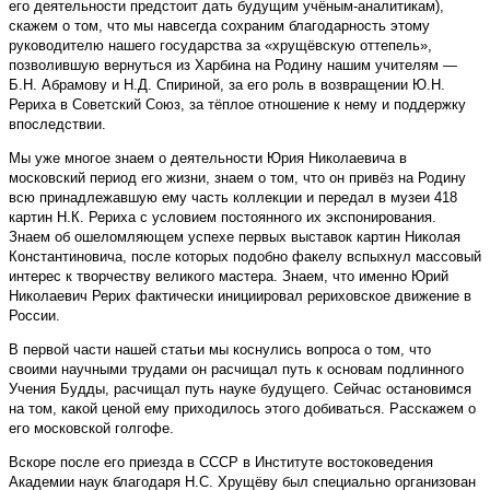
его деятельности предстоит дать будущим учёным-аналитикам),
скажем о том, что мы навсегда сохраним благодарность этому
руководителю нашего государства за «хрущёвскую оттепель»,
позволившую вернуться из Харбина на Родину нашим учителям —
Б.Н. Абрамову и Н.Д. Спириной, за его роль в возвращении Ю.Н.
Рериха в Советский Союз, за тёплое отношение к нему и поддержку
впоследствии.
Мы уже многое знаем о деятельности Юрия Николаевича в
московский период его жизни, знаем о том, что он привёз на Родину
всю принадлежавшую ему часть коллекции и передал в музеи 418
картин Н.К. Рериха с условием постоянного их экспонирования.
Знаем об ошеломляющем успехе первых выставок картин Николая
Константиновича, после которых подобно факелу вспыхнул массовый
интерес к творчеству великого мастера. Знаем, что именно Юрий
Николаевич Рерих фактически инициировал рериховское движение в
России.
В первой части нашей статьи мы коснулись вопроса о том, что
своими научными трудами он расчищал путь к основам подлинного
Учения Будды, расчищал путь науке будущего. Сейчас остановимся
на том, какой ценой ему приходилось этого добиваться. Расскажем о
его московской голгофе.
Вскоре после его приезда в СССР в Институте востоковедения
Академии наук благодаря Н.С. Хрущёву был специально организован