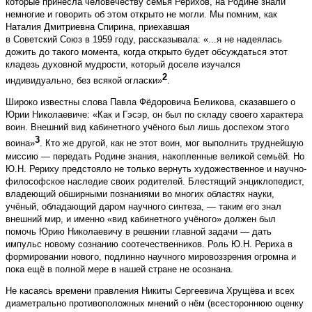
которые принесла человечеству семья Рерихов, на Родине знали
немногие и говорить об этом открыто не могли. Мы помним, как
Наталия Дмитриевна Спирина, приехавшая
в Советский Союз в 1959 году, рассказывала: «...я не надеялась
дожить до такого момента, когда открыто будет обсуждаться этот
кладезь духовной мудрости, который доселе изучался
2
индивидуально, без всякой огласки»
.
Широко известны слова Павла Фёдоровича Беликова, сказавшего о
Юрии Николаевиче: «Как и Гэсэр, он был по складу своего характера
воин. Внешний вид кабинетного учёного был лишь доспехом этого
3
воина»
. Кто же другой, как не этот воин, мог выполнить труднейшую
миссию — передать Родине знания, накопленные великой семьёй. Но
Ю.Н. Рериху предстояло не только вернуть художественное и научно-
философское наследие своих родителей. Блестящий энциклопедист,
владеющий обширными познаниями во многих областях науки,
учёный, обладающий даром научного синтеза, — таким его знал
внешний мир, и именно «вид кабинетного учёного» должен был
помочь Юрию Николаевичу в решении главной задачи — дать
импульс новому сознанию соотечественников. Роль Ю.Н. Рериха в
формировании нового, подлинно научного мировоззрения огромна и
пока ещё в полной мере в нашей стране не осознана.
Не касаясь времени правления Никиты Сергеевича Хрущёва и всех
диаметрально противоположных мнений о нём (всестороннюю оценку