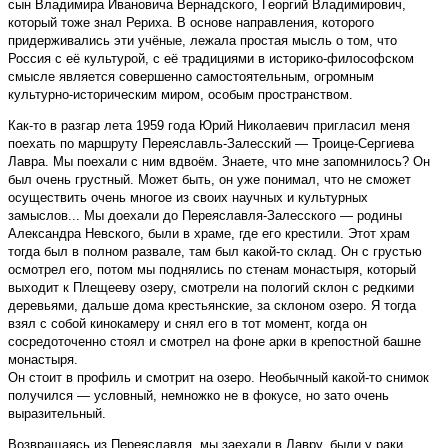
сын Владимира Ивановича Вернадского, Георгий Владимирович,
который тоже знал Рериха. В основе направления, которого
придерживались эти учёные, лежала простая мысль о том, что
Россия с её культурой, с её традициями в историко-философском
смысле является совершенно самостоятельным, огромным
культурно-историческим миром, особым пространством.
Как-то в разгар лета 1959 года Юрий Николаевич пригласил меня
поехать по маршруту Переяславль-Залесский — Троице-Сергиева
Лавра. Мы поехали с ним вдвоём. Знаете, что мне запомнилось? Он
был очень грустный. Может быть, он уже понимал, что не сможет
осуществить очень многое из своих научных и культурных
замыслов... Мы доехали до Переяславля-Залесского — родины
Александра Невского, были в храме, где его крестили. Этот храм
тогда был в полном развале, там был какой-то склад. Он с грустью
осмотрел его, потом мы поднялись по стенам монастыря, который
выходит к Плещееву озеру, смотрели на пологий склон с редкими
деревьями, дальше дома крестьянские, за склоном озеро. Я тогда
взял с собой кинокамеру и снял его в тот момент, когда он
сосредоточенно стоял и смотрел на фоне арки в крепостной башне
монастыря.
Он стоит в профиль и смотрит на озеро. Необычный какой-то снимок
получился — условный, немножко не в фокусе, но зато очень
выразительный.
Возвращаясь из Переяславля, мы заехали в Лавру, были у раки