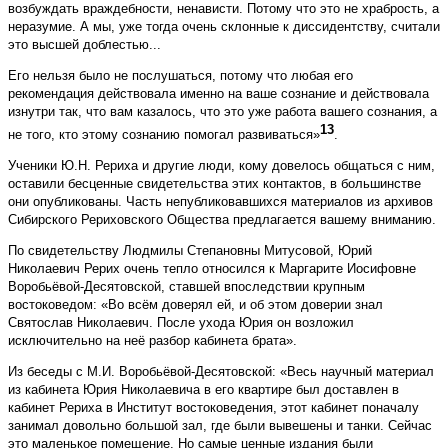
возбуждать враждебности, ненависти. Потому что это не храбрость, а
неразумие. А мы, уже тогда очень склонные к диссидентству, считали
это высшей доблестью...
Его нельзя было не послушаться, потому что любая его
рекомендация действовала именно на ваше сознание и действовала
изнутри так, что вам казалось, что это уже работа вашего сознания, а
13
не того, кто этому сознанию помогал развиваться»
.
Ученики Ю.Н. Рериха и другие люди, кому довелось общаться с ним,
оставили бесценные свидетельства этих контактов, в большинстве
они опубликованы. Часть непубликовавшихся материалов из архивов
Сибирского Рериховского Общества предлагается вашему вниманию.
По свидетельству Людмилы Степановны Митусовой, Юрий
Николаевич Рерих очень тепло относился к Маргарите Иосифовне
Воробьёвой-Десятовской, ставшей впоследствии крупным
востоковедом: «Во всём доверял ей, и об этом доверии знал
Святослав Николаевич. После ухода Юрия он возложил
исключительно на неё разбор кабинета брата».
Из беседы с М.И. Воробьёвой-Десятовской: «Весь научный материал
из кабинета Юрия Николаевича в его квартире был доставлен в
кабинет Рериха в Институт востоковедения, этот кабинет поначалу
занимал довольно большой зал, где были вывешены и танки. Сейчас
это маленькое помещение. Но самые ценные издания были