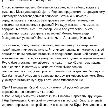
С того времени прошло больше сорока лет, но и сейчас, когда эту
рукопись Международный Центр Рерихов предложил петербургскому
Институту востоковедения и попросил, чтобы они помогли
отредактировать и прокомментировать эту работу, знаете, что
сказали так называемые корифеи?! Не буду называть их имён, но
вердикт был такой же: "Это совершенно всё устарело". А что,
собственно, может устареть в истории? Может, Александр
Македонский устарел? Или, может быть, Александр Невский?
Эти учёные, по-видимому, считают, что они живут в совершенно
новой эпохе и им это не нужно. Что им до понимания истории, как её
понимали наши великие историки и предшественники, чей взгляд на
кочевников, на степь, на культуры, которые когда-то предшествовали
Руси, был и остался им абсолютно чужд — как 40 лет тому назад,
так и сейчас. И поэтому многие от Юрия Николаевича
отворачивались, когда он приехал, потому что он для них был чужой.
Как бы чуждый элемент с совершенно другим мировоззрением. Ведь
у каждого историка культуры есть своё мировоззрение.
Юрий Николаевич был близок к знаменитой русской школе
евразийцев, основателями которой
в 1920-е годы были три столпа: князь Николай Сергеевич Трубецкой;
Пётр Николаевич Савицкий — экономист и географ, блистательный
идеолог-евразиец, который знал и высоко ценил Юрия Николаевича; и