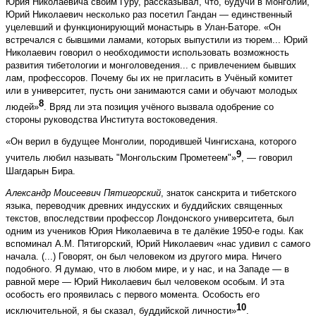
Юрия Николаевича своим Гуру, рассказывал, что, будучи в Монголии,
Юрий Николаевич несколько раз посетил Гандан — единственный
уцелевший и функционирующий монастырь в Улан-Баторе. «Он
встречался с бывшими ламами, которых выпустили из тюрем... Юрий
Николаевич говорил о необходимости использовать возможность
развития тибетологии и монголоведения... с привлечением бывших
лам, профессоров. Почему бы их не пригласить в Учёный комитет
или в университет, пусть они занимаются сами и обучают молодых
8
людей»
. Вряд ли эта позиция учёного вызвала одобрение со
стороны руководства Института востоковедения.
«Он верил в будущее Монголии, породившей Чингисхана, которого
9
учитель любил называть "Монгольским Прометеем"»
, — говорил
Шагдарын Бира.
Александр Моисеевич Пятигорский
, знаток санскрита и тибетского
языка, переводчик древних индусских и буддийских священных
текстов, впоследствии профессор Лондонского университета, был
одним из учеников Юрия Николаевича в те далёкие 1950-е годы. Как
вспоминал А.М. Пятигорский, Юрий Николаевич «нас удивил с самого
начала. (...) Говорят, он был человеком из другого мира. Ничего
подобного. Я думаю, что в любом мире, и у нас, и на Западе — в
равной мере — Юрий Николаевич был человеком особым. И эта
особость его проявилась с первого момента. Особость его
10
исключительной, я бы сказал, буддийской личности»
.