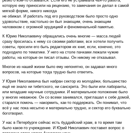
резко о ком-то отзывался. Если его не устраивала чья-то работа,
которую ему приносили на рецензию, то замечания он делал в самой
мягкой форме, никого никогда
не обижал. И работать под его руководством было просто одно
удовольствие, настолько он был знающим, очень знающим
человеком с огромной эрудицией и феноменальной памятью.
К Юрию Николаевичу обращались очень многие — масса людей
сразу бросилась к нему со своими работами, все хотели получить
советы, просили его быть редактором их книг, если, конечно, это
подходило по тематике. У него на столе пачками лежали чужие
работы, на которые он писал отзывы. Он никому не отказывал.
Многое из нашей жизни было ему непонятно, он задавал много
вопросов, на которые тогда трудно было ответить.
У Юрия Николаевича был набран сектор из молодёжи, большинство
ещё не знало ни тибетского, ни санскрита. Это были или лаборанты,
или младшие научные сотрудники. И материальное положение было
у многих неважное. Он со всеми занимался, приглашал к себе домой,
старался помочь — накормить, как-то поддержать. Он понимал, что
всё у нас пока несытно и материально трудно, и сектор его буквально
боготворил.
У нас в Петербурге сейчас есть буддийский храм, в то время там
было какое-то учреждение. И Юрий Николаевич поставил вопрос о