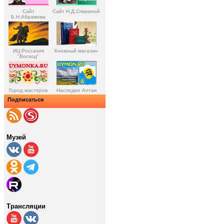
Сайт
Сайт Н.Д.Спириной
Б.Н.Абрамова
ИЦ Россазия
Книжный магазин
"Восход"
Город мастеров
Наследие Алтая
Подписаться
Музей
Трансляции