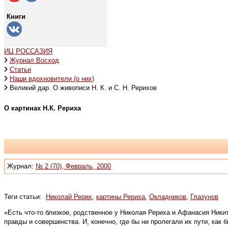
Книги
ИЦ РОССАЗИЯ
Журнал Восход
Статьи
Наши вдохновители (о них)
Великий дар. О живописи Н. К. и С. Н. Рерихов
О картинах Н.К. Рериха
Журнал:
№ 2 (70), Февраль, 2000
Теги статьи:
Николай Рерих
,
картины Рериха
,
Окладников
,
Глазунов
«Есть что-то близкое, родственное у Николая Рериха и Афанасия Никит
правды и совершенства. И, конечно, где бы ни пролегали их пути, как