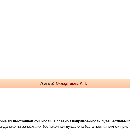
Автор:
Окладников А.П.
ина во внутренней сущности, в главной направленности путешественников
 бы далеко ни занесла их беспокойная душа, она была полна нежной при