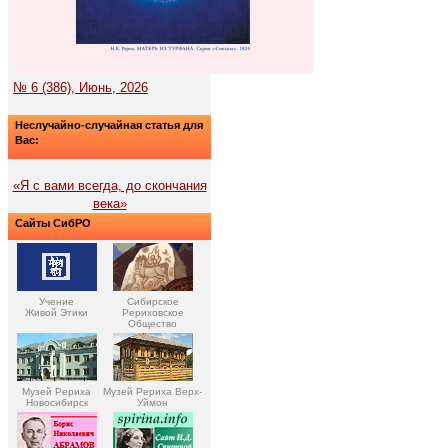
№ 6 (386), Июнь, 2026
Неслучайно-случайная статья для
Вас:
«Я с вами всегда, до скончания
века»
Сайты СибРО
Учение
Сибирское
Живой Этики
Рериховское
Общество
Музей Рериха
Музей Рериха Верх-
Новосибирск
Уймон