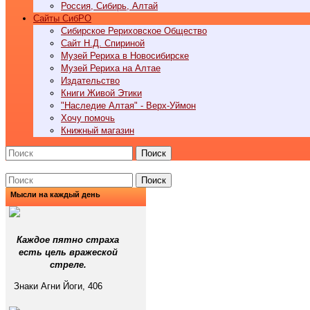
Россия, Сибирь, Алтай
Cайты СибРО
Сибирское Рериховское Общество
Сайт Н.Д. Спириной
Музей Рериха в Новосибирске
Музей Рериха на Алтае
Издательство
Книги Живой Этики
"Наследие Алтая" - Верх-Уймон
Хочу помочь
Книжный магазин
Поиск
Поиск
Мысли на каждый день
Каждое пятно страха
есть цель вражеской
стреле.
Знаки Агни Йоги, 406