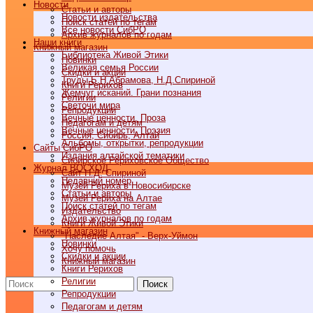
Новости
Статьи и авторы
Новости издательства
Поиск статей по тегам
Все новости СибРО
Архив журналов по годам
Наши книги
Книжный магазин
Библиотека Живой Этики
Новинки
Великая семья России
Скидки и акции
Труды Б.Н.Абрамова, Н.Д.Спириной
Книги Рерихов
Жемчуг исканий. Грани познания
Религии
Светочи мира
Репродукции
Вечные ценности. Проза
Педагогам и детям
Вечные ценности. Поэзия
Россия, Сибирь, Алтай
Альбомы, открытки, репродукции
Cайты СибРО
Издания алтайской тематики
Сибирское Рериховское Общество
Журнал ВОСХОД
Сайт Н.Д. Спириной
Недавний номер
Музей Рериха в Новосибирске
Статьи и авторы
Музей Рериха на Алтае
Поиск статей по тегам
Издательство
Архив журналов по годам
Книги Живой Этики
Книжный магазин
"Наследие Алтая" - Верх-Уймон
Новинки
Хочу помочь
Скидки и акции
Книжный магазин
Книги Рерихов
Религии
Поиск
Репродукции
Педагогам и детям