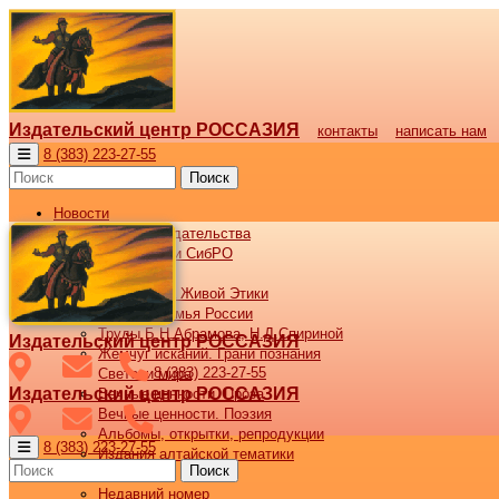
Издательский центр РОССАЗИЯ
контакты
написать нам
8 (383) 223-27-55
Поиск
Новости
Новости издательства
Все новости СибРО
Наши книги
Библиотека Живой Этики
Великая семья России
Труды Б.Н.Абрамова, Н.Д.Спириной
Издательский центр РОССАЗИЯ
Жемчуг исканий. Грани познания
8 (383) 223-27-55
Светочи мира
Издательский центр РОССАЗИЯ
Вечные ценности. Проза
Вечные ценности. Поэзия
Альбомы, открытки, репродукции
8 (383) 223-27-55
Издания алтайской тематики
Поиск
Журнал ВОСХОД
Недавний номер