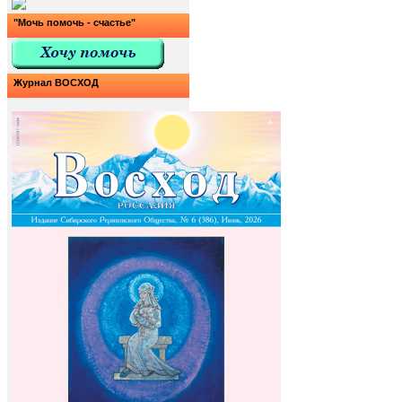
"Мочь помочь - счастье"
Журнал ВОСХОД