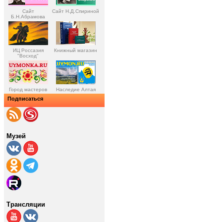
Сайт
Сайт Н.Д.Спириной
Б.Н.Абрамова
ИЦ Россазия
Книжный магазин
"Восход"
Город мастеров
Наследие Алтая
Подписаться
Музей
Трансляции