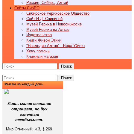
Россия, Сибирь, Алтай
Cайты СибРО
Сибирское Рериховское Общество
Сайт Н.Д. Спириной
Музей Рериха в Новосибирске
Музей Рериха на Алтае
Издательство
Книги Живой Этики
"Наследие Алтая" - Верх-Уймон
Хочу помочь
Книжный магазин
Поиск
Поиск
Мысли на каждый день
Лишь малое сознание
отрицает, но дух
огненный
всеобъемлет.
Мир Огненный, ч.3, § 269