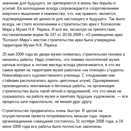
значение для будущего, не претворяется в жизнь без борьбы и
усилий. Её воплощение всегда сопровождается сопротивлением
инертного мышления и невежества, что, как правило, является
подтверждением её ценности для настоящего и будущего. Так было
всегда, не стало исключением и строительство арки с Колоколом
Мира у Музея Н.К. Рериха. И всё же, несмотря на препятствия,
постановлением мэрии № 147 от 20.04.2009 г. «О размещении арки
''Колокол Мира''» местом строительства арки была утверждена
территория Музея Н.К. Рериха.
25 мая 2009 года во дворе музея появилась строительная техника и
начались работы. Надо отметить, что помимо посетителей музея,
наплыв которых в летние месяцы всегда увеличивается, в это же
самое время на территории музея работали «на пленэре» студенты
Новосибирского художественного училища. С этюдниками они
стайками располагались вдоль цветочных клумб. Одновременно
производились монтажные и бетонные работы, но организация
строительства была такой чёткой и продуманной, что это никак не
сказывалось на работе музея и занятиях будущих художников, — все
процессы шли параллельно, не мешая друг другу.
Строительство продвигалось очень быстро. В целом на
осуществление проекта потребовалось меньше года: первое
организационное совещание состоялось 31 октября 2008 года, а 19
июня 2009 года все работы были полностью закончены.