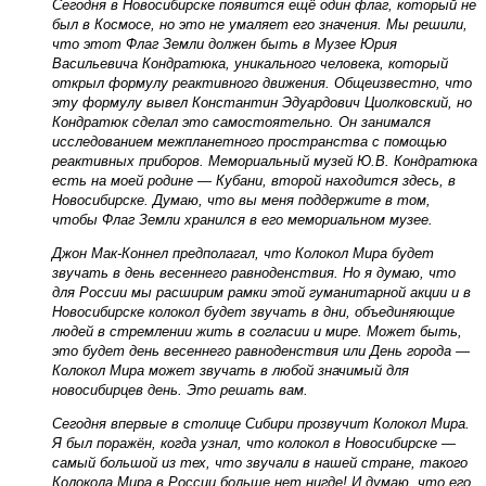
Сегодня в Новосибирске появится ещё один флаг, который не
был в Космосе, но это не умаляет его значения. Мы решили,
что этот Флаг Земли должен быть в Музее Юрия
Васильевича Кондратюка, уникального человека, который
открыл формулу реактивного движения. Общеизвестно, что
эту формулу вывел Константин Эдуардович Циолковский, но
Кондратюк сделал это самостоятельно. Он занимался
исследованием межпланетного пространства с помощью
реактивных приборов. Мемориальный музей Ю.В. Кондратюка
есть на моей родине — Кубани, второй находится здесь, в
Новосибирске. Думаю, что вы меня поддержите в том,
чтобы Флаг Земли хранился в его мемориальном музее.
Джон Мак-Коннел предполагал, что Колокол Мира будет
звучать в день весеннего равноденствия. Но я думаю, что
для России мы расширим рамки этой гуманитарной акции и в
Новосибирске колокол будет звучать в дни, объединяющие
людей в стремлении жить в согласии и мире. Может быть,
это будет день весеннего равноденствия или День города —
Колокол Мира может звучать в любой значимый для
новосибирцев день. Это решать вам.
Сегодня впервые в столице Сибири прозвучит Колокол Мира.
Я был поражён, когда узнал, что колокол в Новосибирске —
самый большой из тех, что звучали в нашей стране, такого
Колокола Мира в России больше нет нигде! И думаю, что его