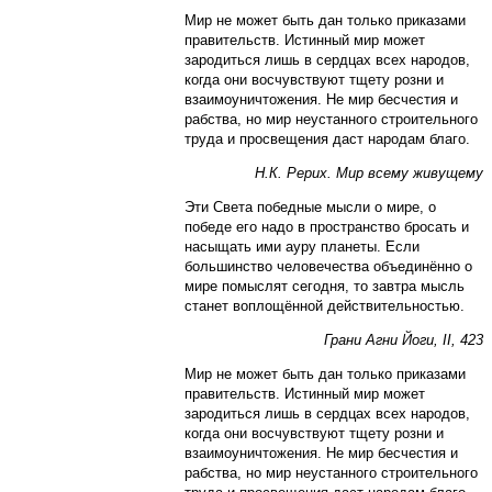
Мир не может быть дан только приказами
правительств. Истинный мир может
зародиться лишь в сердцах всех народов,
когда они вос­чувствуют тщету розни и
взаимоуничтожения. Не мир бесчестия и
рабства, но мир неустанного строительного
труда и просвещения даст народам благо.
Н.К. Рерих. Мир всему живущему
Эти Света победные мысли о мире, о
победе его надо в пространство бросать и
насыщать ими ауру планеты. Если
большинство человечества объединённо о
мире помыслят сегодня, то завтра мысль
станет воплощённой действительностью.
Грани Агни Йоги, II, 423
Мир не может быть дан только приказами
правительств. Истинный мир может
зародиться лишь в сердцах всех народов,
когда они вос­чувствуют тщету розни и
взаимоуничтожения. Не мир бесчестия и
рабства, но мир неустанного строительного