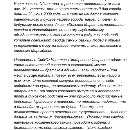
Рериховского Общества, с радостью приветствуем всех
вас. Мы уверены, что в этот знаменательный для города
день — 25 июня 2009 года — в зале не найдётся человека,
равнодушного к судьбе нашего города, нашей страны, к
будущему всего мира. Акция «Колокол Мира», состоявшаяся
сегодня в Новосибирске, по своему глубочайшему
объединительному значению стоит в ряду тех событий,
которые соединяют сердца самых разных людей в общем
устремлении к миру на нашей планете, такой маленькой в
системе Мироздания.
Основатель СибРО Наталия Дмитриевна Спирина в одном из
своих выступлений говорила о сокровенной мечте
человечества — братском единении всех народов: «Эта
мечта существовала поверх всех верований, всех наций и
всех эпох. Это коренной импульс воссоединения с себе
подобными по сути, по вселенскому родству. И когда люди
отвращались от этого коренного импульса и восставали
против духовного родства — это приносило неисчислимые
бедствия. Приносило и приносит, но теплится надежда, что
в дальнейшем приносить не будет. Потому что
человечество просто перестанет существовать... планета
больше не выдержит братоубийства... Потому что каждое
нарушение космического закона приводит к гибели, а
братство есть один из этих законов... ''Долг каждого