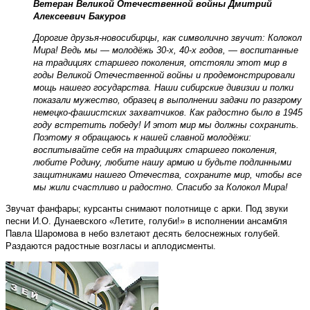
Ветеран Великой Отечественной войны Дмитрий
Алексеевич Бакуров
Дорогие друзья-новосибирцы, как символично звучит: Колокол
Мира! Ведь мы — молодёжь 30-х, 40-х годов, — воспитанные
на традициях старшего поколения, отстояли этот мир в
годы Великой Отечественной войны и продемонстрировали
мощь нашего государства. Наши сибирские дивизии и полки
показали мужество, образец в выполнении задачи по разгрому
немецко-фашистских захватчиков. Как радостно было в 1945
году встретить победу! И этот мир мы должны сохранить.
Поэтому я обращаюсь к нашей славной молодёжи:
воспитывайте себя на традициях старшего поколения,
любите Родину, любите нашу армию и будьте подлинными
защитниками нашего Отечества, сохраните мир, чтобы все
мы жили счастливо и радостно. Спасибо за Колокол Мира!
Звучат фанфары; курсанты снимают полотнище с арки. Под звуки
песни И.О. Дунаевского «Летите, голуби!» в исполнении ансамбля
Павла Шаромова в небо взлетают десять белоснежных голубей.
Раздаются радостные возгласы и аплодисменты.