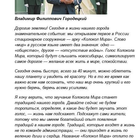
Владимир Филиппович Городецкий
Дорогие земляки! Сегодня в жизни нашего города
знаменательное событие: мы открываем первое в России
стационарное сооружение — арку «Колокол Мира». Слово
«мир» в русском языке имеет два значения: одно —
«общество», другое — «отсутствие войны». Голос Колокола
Мира, который будут слышать новосибирцы, символизирует
самое дорогое — желание всех жить в мире, спокойствии.
Сегодня очень быстро, всего за 40 минут, можно облететь
нашу планету и увидеть её красоту. Но в то же время как
важно всем нам осознать, что наш мир очень хрупкий и его
нужно беречь, беречь всеми усилиями.
Я хочу верить, что звучание Колокола Мира станет
традицией нашего города. Давайте сейчас не будем
торопиться, определяя, в какие дни будет звучать этот
голос, — жизнь нам подскажет. Подскажут сами жители,
потому что мы имеем богатейший опыт появления
традиций в нашем городе. Традиций, которые входят в жизнь
не по команде администрации, — они приходят в жизнь по
велению души и сердца. Название «Колокол Мира» отлито по