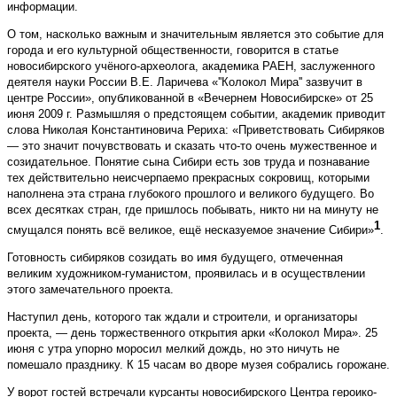
информации.
О том, насколько важным и значительным является это событие для
города и его культурной общественности, говорится в статье
новосибирского учёного-археолога, академика РАЕН, заслуженного
деятеля науки России В.Е. Ларичева «''Колокол Мира'' зазвучит в
центре России», опубликованной в «Вечернем Новосибирске» от 25
июня 2009 г. Размышляя о предстоящем событии, академик приводит
слова Николая Константиновича Рериха: «Приветствовать Сибиряков
— это значит почувствовать и сказать что-то очень мужественное и
созидательное. Понятие сына Сибири есть зов труда и познавание
тех действительно неисчерпаемо прекрасных сокровищ, которыми
наполнена эта страна глубокого прошлого и великого будущего. Во
всех десятках стран, где пришлось побывать, никто ни на минуту не
1
смущался понять всё великое, ещё несказуемое значение Сибири»
.
Готовность сибиряков созидать во имя будущего, отмеченная
великим художником-гуманистом, проявилась и в осуществлении
этого замечательного проекта.
Наступил день, которого так ждали и строители, и организаторы
проекта, — день торжественного открытия арки «Колокол Мира». 25
июня с утра упорно моросил мелкий дождь, но это ничуть не
помешало празднику. К 15 часам во дворе музея собрались горожане.
У ворот гостей встречали курсанты новосибирского Центра героико-