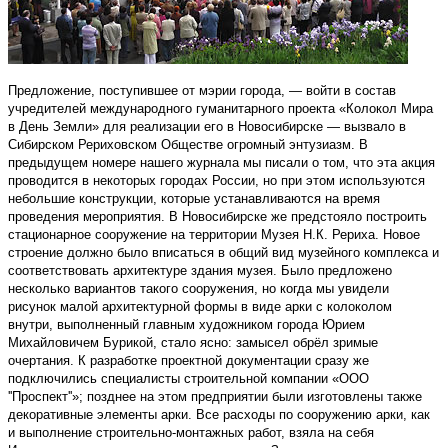
Предложение, поступившее от мэрии города, — войти в состав
учредителей международного гуманитарного проекта «Колокол Мира
в День Земли» для реализации его в Новосибирске — вызвало в
Сибирском Рериховском Обществе огромный энтузиазм. В
предыдущем номере нашего журнала мы писали о том, что эта акция
проводится в некоторых городах России, но при этом используются
небольшие конструкции, которые устанавливаются на время
проведения мероприятия. В Новосибирске же предстояло построить
стационарное сооружение на территории Музея Н.К. Рериха. Новое
строение должно было вписаться в общий вид музейного комплекса и
соответствовать архитектуре здания музея. Было предложено
несколько вариантов такого сооружения, но когда мы увидели
рисунок малой архитектурной формы в виде арки с колоколом
внутри, выполненный главным художником города Юрием
Михайловичем Бурикой, стало ясно: замысел обрёл зримые
очертания. К разработке проектной документации сразу же
подключились специалисты строительной компании «ООО
''Проспект''»; позднее на этом предприятии были изготовлены также
декоративные элементы арки. Все расходы по сооружению арки, как
и выполнение строительно-монтажных работ, взяла на себя