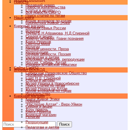
Новости
Недавний номер
Новости издательства
Статьи и авторы
Все новости СибРО
Поиск статей по тегам
Наши книги
Архив журналов по годам
Библиотека Живой Этики
Книжный магазин
Великая семья России
Новинки
Труды Б.Н.Абрамова, Н.Д.Спириной
Скидки и акции
Жемчуг исканий. Грани познания
Книги Рерихов
Светочи мира
Религии
Вечные ценности. Проза
Репродукции
Вечные ценности. Поэзия
Педагогам и детям
Альбомы, открытки, репродукции
Россия, Сибирь, Алтай
Издания алтайской тематики
Cайты СибРО
Журнал ВОСХОД
Сибирское Рериховское Общество
Недавний номер
Сайт Н.Д. Спириной
Статьи и авторы
Музей Рериха в Новосибирске
Поиск статей по тегам
Музей Рериха на Алтае
Архив журналов по годам
Издательство
Книжный магазин
Книги Живой Этики
Новинки
"Наследие Алтая" - Верх-Уймон
Скидки и акции
Хочу помочь
Книги Рерихов
Книжный магазин
Религии
Репродукции
Поиск
Педагогам и детям