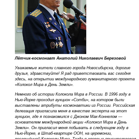
Лётчик-космонавт Анатолий Николаевич Березовой
Уважаемые жители славного города Новосибирска, дорогие
друзья, здравствуйте! Я рад приветствовать вас сегодня
здесь, на открытии международного гуманитарного проекта
«Колокол Мира в День Земли».
Немного об истории Колокола Мира в России. В 1996 году в
Нью-Йорке проходил аукцион «Сотби», на котором были
выставлены атрибуты космонавтики из России. Российская
делегация пригласила меня в качестве эксперта на этот
аукцион, где я познакомился с Джоном Мак-Коннелом —
основателем международной акции «Колокол Мира в День
Земли». Он пригласил меня побывать в следующем году в
Нью-Йорке, в Штаб-квартире ООН, на церемонии,
посвящённой Колоколу Мира. Тогда я впервые присутствовал