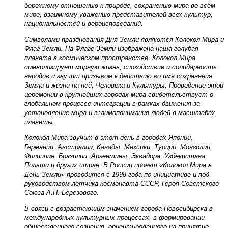
бережному отношению к природе, сохранению мира во всём
мире, взаимному уважению представителей всех культур,
национальностей и вероисповеданий.
Символами празднования Дня Земли являются Колокол Мира и
Флаг Земли. На Флаге Земли изображена наша голубая
планета в космическом пространстве. Колокол Мира
символизирует мирную жизнь, спокойствие и солидарность
народов и звучит призывом к действию во имя сохранения
Земли и жизни на ней, Человека и Культуры. Проведение этой
церемонии в крупнейших городах мира свидетельствует о
глобальном процессе интеграции в рамках движения за
установление мира и взаимопонимания людей в масштабах
планеты.
Колокол Мира звучит в этот день в городах Японии,
Германии, Австралии, Канады, Мексики, Турции, Монголии,
Филиппин, Бразилии, Аргентины, Эквадора, Узбекистана,
Польши и других стран. В России проект «Колокол Мира в
День Земли» проводится с 1998 года по инициативе и под
руководством лётчика-космонавта СССР, Героя Советского
Союза А.Н. Березового.
В связи с возрастающим значением города Новосибирска в
международных культурных процессах, в формировании
общественного сознания, ориентированного на принятие