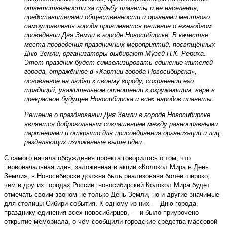
ответственности за судьбу планеты и её населения,
представителями общественности и органами местного
самоуправления города принимается решение о ежегодном
проведении Дня Земли в городе Новосибирске. В качестве
места проведения праздничных мероприятий, посвящённых
Дню Земли, организаторы выбирают Музей Н.К. Рериха.
Этот праздник будет символизировать единение жителей
города, отражённое в «Хартии города Новосибирска»,
основанное на любви к своему городу, сохранении его
традиций, уважительном отношении к окружающим, вере в
прекрасное будущее Новосибирска и всех народов планеты.
Решение о праздновании Дня Земли в городе Новосибирске
является добровольным соглашением между равноправными
партнёрами и открыто для присоединения организаций и лиц,
разделяющих изложенные выше идеи.
С самого начала обсуждения проекта говорилось о том, что
первоначальная идея, заложенная в акции «Колокол Мира в День
Земли», в Новосибирске должна быть реализована более широко,
чем в других городах России: новосибирский Колокол Мира будет
отмечать своим звоном не только День Земли, но и другие значимые
для столицы Сибири события. К одному из них — Дню города,
празднику единения всех новосибирцев, — и было приурочено
открытие мемориала, о чём сообщили городские средства массовой