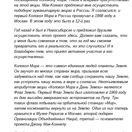
на этой акции. Мак-Коннел предложил мне осуществить
подобную гуманитарную акцию в России. Я согласился, и
первый Колокол Мира в России прозвучал в 1998 году в
Москве. В этом году это было в 12-й раз.
Год назад я был в Новосибирске и предложил друзьям
осуществить этот проект здесь. Должен вам сказать, что
у меня были сомнения в том, что за год мы сможем
превратить его в реальность, но это случилось! И я
благодарен тем, кто принял активное участие в его
осуществлении.
Колокол Мира — это символ единения людей планеты Земля.
Он звучит во многих странах мира, призывая всех
задуматься над тем, как нам сообща сохранить нашу Землю,
как устроить нашу жизнь в мире и согласии. Неотъ­емлемым
атрибутом акции «Колокол Мира в День Земли» является
Флаг Земли. Первый Флаг Земли был изготовлен в 1969 году
ко дню высадки американских астронавтов на Луну. Три
таких флага побывали на орбитальной станции «Мир»,
затем космонавты вернули их на Землю. Один из них теперь
хранится в Музее Рерихов в Москве, второй подарен
Организации Объединённых Наций, третий — основателю
проекта Джону Мак-Коннелу.