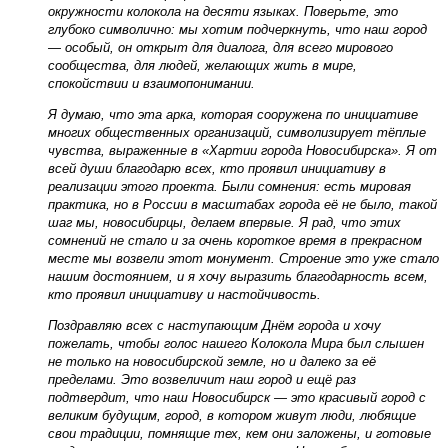
окружности колокола на десяти языках. Поверьте, это
глубоко символично: мы хотим подчеркнуть, что наш город
— особый, он открыт для диалога, для всего мирового
сообщества, для людей, желающих жить в мире,
спокойствии и взаимопонимании.
Я думаю, что эта арка, которая сооружена по инициативе
многих общественных организаций, символизирует тёплые
чувства, выраженные в «Хартии города Новосибирска». Я от
всей души благодарю всех, кто проявил инициативу в
реализации этого проекта. Были сомнения: есть мировая
практика, но в России в масштабах города её не было, такой
шаг мы, новосибирцы, делаем впервые. Я рад, что этих
сомнений не стало и за очень короткое время в прекрасном
месте мы возвели этот монумент. Строение это уже стало
нашим достоянием, и я хочу выразить благодарность всем,
кто проявил инициативу и настойчивость.
Поздравляю всех с наступающим Днём города и хочу
пожелать, чтобы голос нашего Колокола Мира был слышен
не только на новосибирской земле, но и далеко за её
пределами. Это возвеличит наш город и ещё раз
подтвердит, что наш Новосибирск — это красивый город с
великим будущим, город, в котором живут люди, любящие
свои традиции, помнящие тех, кем они заложены, и готовые