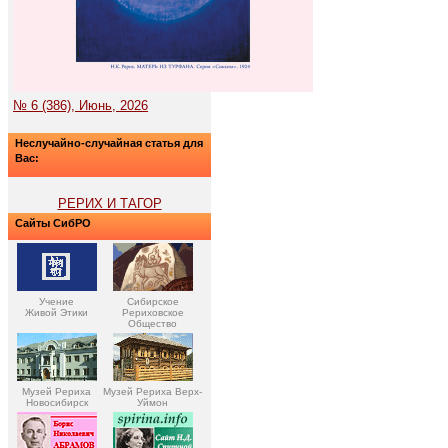
№ 6 (386), Июнь, 2026
Неслучайно-случайная статья для
Вас:
РЕРИХ И ТАГОР
Сайты СибРО
Учение
Сибирское
Живой Этики
Рериховское
Общество
Музей Рериха
Музей Рериха Верх-
Новосибирск
Уймон