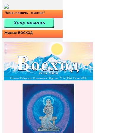
"Мочь помочь - счастье"
Журнал ВОСХОД