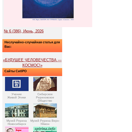
№ 6 (386), Июнь, 2026
Неслучайно-случайная статья для
Вас:
«БУДУЩЕЕ ЧЕЛОВЕЧЕСТВА —
КОСМОС!»
Сайты СибРО
Учение
Сибирское
Живой Этики
Рериховское
Общество
Музей Рериха
Музей Рериха Верх-
Новосибирск
Уймон