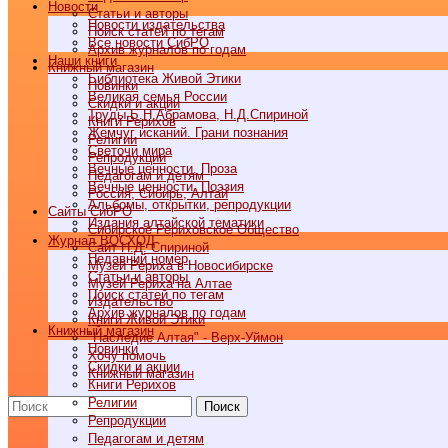
Новости
Статьи и авторы
Новости издательства
Поиск статей по тегам
Все новости СибРО
Архив журналов по годам
Наши книги
Книжный магазин
Библиотека Живой Этики
Новинки
Великая семья России
Скидки и акции
Труды Б.Н.Абрамова, Н.Д.Спириной
Книги Рерихов
Жемчуг исканий. Грани познания
Религии
Светочи мира
Репродукции
Вечные ценности. Проза
Педагогам и детям
Вечные ценности. Поэзия
Россия, Сибирь, Алтай
Альбомы, открытки, репродукции
Cайты СибРО
Издания алтайской тематики
Сибирское Рериховское Общество
Журнал ВОСХОД
Сайт Н.Д. Спириной
Недавний номер
Музей Рериха в Новосибирске
Статьи и авторы
Музей Рериха на Алтае
Поиск статей по тегам
Издательство
Архив журналов по годам
Книги Живой Этики
Книжный магазин
"Наследие Алтая" - Верх-Уймон
Новинки
Хочу помочь
Скидки и акции
Книжный магазин
Книги Рерихов
Религии
Поиск
Репродукции
Педагогам и детям