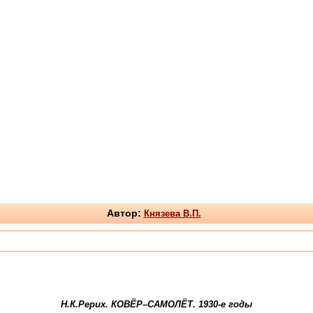
Автор:
Князева В.П.
Н.К.Рерих. КОВЁР–С
АМОЛЁТ. 1930-е годы