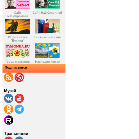
Сайт
Сайт Н.Д.Спириной
Б.Н.Абрамова
ИЦ Россазия
Книжный магазин
"Восход"
Город мастеров
Наследие Алтая
Подписаться
Музей
Трансляции