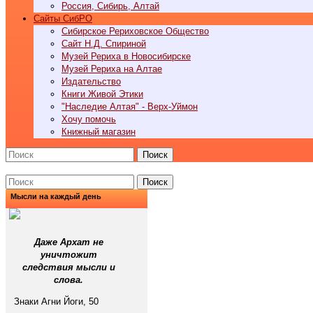
Россия, Сибирь, Алтай
Cайты СибРО
Сибирское Рериховское Общество
Сайт Н.Д. Спириной
Музей Рериха в Новосибирске
Музей Рериха на Алтае
Издательство
Книги Живой Этики
"Наследие Алтая" - Верх-Уймон
Хочу помочь
Книжный магазин
Поиск
Поиск
Мысли на каждый день
Даже Архат не
уничтожит
следствия мысли и
слова.
Знаки Агни Йоги, 50