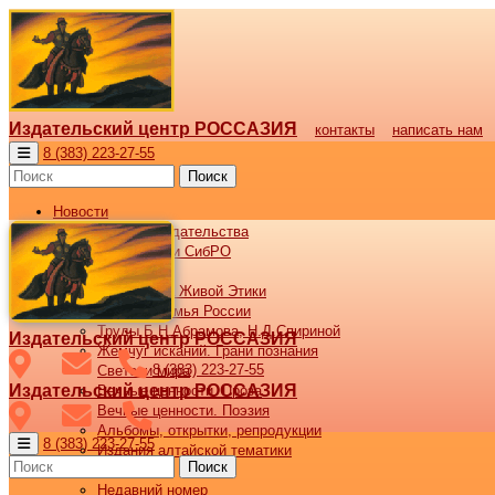
Издательский центр РОССАЗИЯ
контакты
написать нам
8 (383) 223-27-55
Поиск
Новости
Новости издательства
Все новости СибРО
Наши книги
Библиотека Живой Этики
Великая семья России
Труды Б.Н.Абрамова, Н.Д.Спириной
Издательский центр РОССАЗИЯ
Жемчуг исканий. Грани познания
8 (383) 223-27-55
Светочи мира
Издательский центр РОССАЗИЯ
Вечные ценности. Проза
Вечные ценности. Поэзия
Альбомы, открытки, репродукции
8 (383) 223-27-55
Издания алтайской тематики
Поиск
Журнал ВОСХОД
Недавний номер