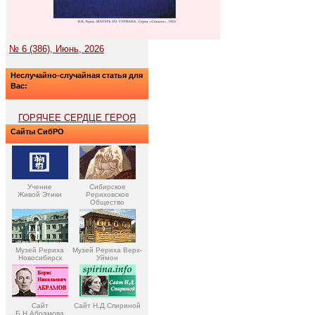
№ 6 (386), Июнь, 2026
Неслучайно-случайная статья для
Вас:
ГОРЯЧЕЕ СЕРДЦЕ ГЕРОЯ
Сайты СибРО
Учение
Сибирское
Живой Этики
Рериховское
Общество
Музей Рериха
Музей Рериха Верх-
Новосибирск
Уймон
Сайт
Сайт Н.Д.Спириной
Б.Н.Абрамова