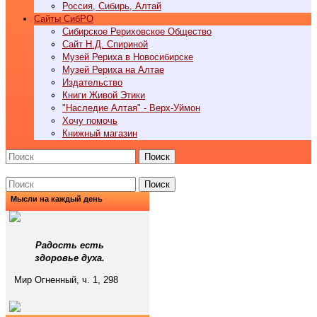
Россия, Сибирь, Алтай
Cайты СибРО
Сибирское Рериховское Общество
Сайт Н.Д. Спириной
Музей Рериха в Новосибирске
Музей Рериха на Алтае
Издательство
Книги Живой Этики
"Наследие Алтая" - Верх-Уймон
Хочу помочь
Книжный магазин
Поиск
Поиск
Мысли на каждый день
Радость есть
здоровье духа.
Мир Огненный, ч. 1, 298