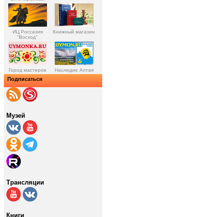
ИЦ Россазия
Книжный магазин
"Восход"
Город мастеров
Наследие Алтая
Подписаться
Музей
Трансляции
Книги