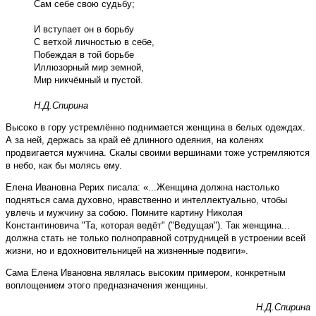
Сам себе свою судьбу;
И вступает он в борьбу
С ветхой личностью в себе,
Побеждая в той борьбе
Иллюзорный мир земной,
Мир никчёмный и пустой.
Н.Д.Спирина
Высоко в гору устремлённо поднимается женщина в белых одеждах.
А за ней, держась за край её длинного одеяния, на коленях
продвигается мужчина. Скалы своими вершинами тоже устремляются
в небо, как бы молясь ему.
Елена Ивановна Рерих писала: «...Женщина должна настолько
подняться сама духовно, нравственно и интеллектуально, чтобы
увлечь и мужчину за собою. Помните картину Николая
Константиновича "Та, которая ведёт" ("Ведущая"). Так женщина...
должна стать не только полноправной сотрудницей в устроении всей
жизни, но и вдохновительницей на жизненные подвиги».
Сама Елена Ивановна являлась высоким примером, конкретным
воплощением этого предназначения женщины.
Н.Д.Спирина