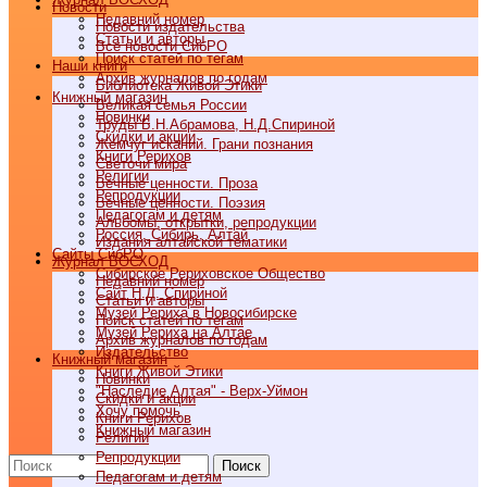
Новости
Недавний номер
Новости издательства
Статьи и авторы
Все новости СибРО
Поиск статей по тегам
Наши книги
Архив журналов по годам
Библиотека Живой Этики
Книжный магазин
Великая семья России
Новинки
Труды Б.Н.Абрамова, Н.Д.Спириной
Скидки и акции
Жемчуг исканий. Грани познания
Книги Рерихов
Светочи мира
Религии
Вечные ценности. Проза
Репродукции
Вечные ценности. Поэзия
Педагогам и детям
Альбомы, открытки, репродукции
Россия, Сибирь, Алтай
Издания алтайской тематики
Cайты СибРО
Журнал ВОСХОД
Сибирское Рериховское Общество
Недавний номер
Сайт Н.Д. Спириной
Статьи и авторы
Музей Рериха в Новосибирске
Поиск статей по тегам
Музей Рериха на Алтае
Архив журналов по годам
Издательство
Книжный магазин
Книги Живой Этики
Новинки
"Наследие Алтая" - Верх-Уймон
Скидки и акции
Хочу помочь
Книги Рерихов
Книжный магазин
Религии
Репродукции
Поиск
Педагогам и детям