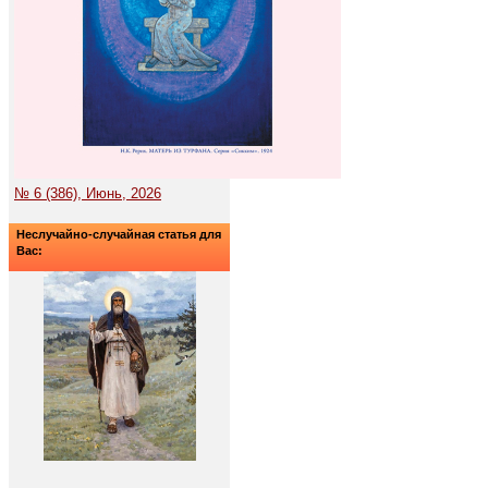
№ 6 (386), Июнь, 2026
Неслучайно-случайная статья для
Вас: