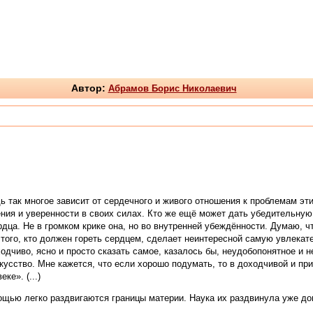
Автор:
Абрамов Борис Николаевич
ь так многое зависит от сердечного и живого отношения к проблемам эт
ния и уверенности в своих силах. Кто же ещё может дать убедительную
дца. Не в громком крике она, но во внутренней убеждённости. Думаю, чт
ого, кто должен гореть сердцем, сделает неинтересной самую увлекате
одчиво, ясно и просто сказать самое, казалось бы, неудобопонятное и 
скусство. Мне кажется, что если хорошо подумать, то в доходчивой и
ке». (...)
ью легко раздвигаются границы материи. Наука их раздвинула уже дово