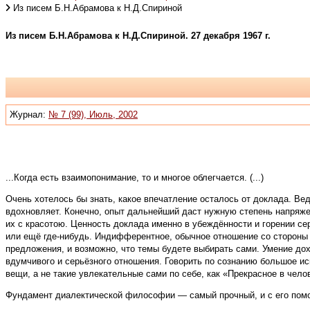
Из писем Б.Н.Абрамова к Н.Д.Спириной
Из писем Б.Н.Абрамова к Н.Д.Спириной. 27 декабря 1967 г.
Журнал:
№ 7 (99), Июль, 2002
...Когда есть взаимопонимание, то и многое облегчается. (...)
Очень хотелось бы знать, какое впечатление осталось от доклада. Вед
вдохновляет. Конечно, опыт дальнейший даст нужную степень напряже
их с красотою. Ценность доклада именно в убеждённости и горении сер
или ещё где-нибудь. Индифферентное, обычное отношение со стороны т
предложения, и возможно, что темы будете выбирать сами. Умение дох
вдумчивого и серьёзного отношения. Говорить по сознанию большое и
вещи, а не такие увлекательные сами по себе, как «Прекрасное в челове
Фундамент диалектической философии — самый прочный, и с его помощ