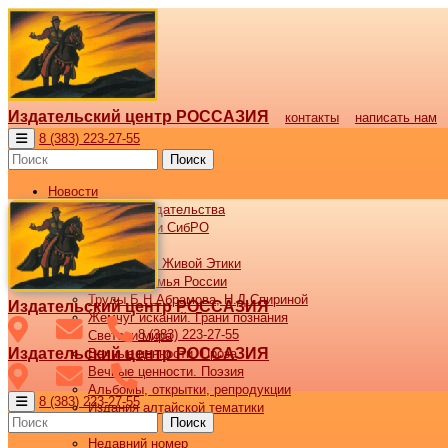
Издательский центр РОССАЗИЯ
контакты
написать нам
8 (383) 223-27-55
Поиск
Новости
Новости издательства
Все новости СибРО
Наши книги
Библиотека Живой Этики
Великая семья России
Труды Б.Н.Абрамова, Н.Д.Спириной
Издательский центр РОССАЗИЯ
Жемчуг исканий. Грани познания
8 (383) 223-27-55
Светочи мира
Издательский центр РОССАЗИЯ
Вечные ценности. Проза
Вечные ценности. Поэзия
Альбомы, открытки, репродукции
8 (383) 223-27-55
Издания алтайской тематики
Поиск
Журнал ВОСХОД
Недавний номер