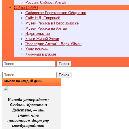
Россия, Сибирь, Алтай
Cайты СибРО
Сибирское Рериховское Общество
Сайт Н.Д. Спириной
Музей Рериха в Новосибирске
Музей Рериха на Алтае
Издательство
Книги Живой Этики
"Наследие Алтая" - Верх-Уймон
Хочу помочь
Книжный магазин
Поиск
Поиск
Мысли на каждый день
И когда утверждаем:
Любовь, Красота и
Действие, — мы
знаем, что
произносим формулу
международного