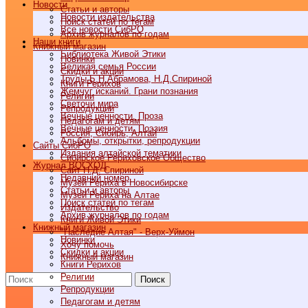
Новости
Статьи и авторы
Новости издательства
Поиск статей по тегам
Все новости СибРО
Архив журналов по годам
Наши книги
Книжный магазин
Библиотека Живой Этики
Новинки
Великая семья России
Скидки и акции
Труды Б.Н.Абрамова, Н.Д.Спириной
Книги Рерихов
Жемчуг исканий. Грани познания
Религии
Светочи мира
Репродукции
Вечные ценности. Проза
Педагогам и детям
Вечные ценности. Поэзия
Россия, Сибирь, Алтай
Альбомы, открытки, репродукции
Cайты СибРО
Издания алтайской тематики
Сибирское Рериховское Общество
Журнал ВОСХОД
Сайт Н.Д. Спириной
Недавний номер
Музей Рериха в Новосибирске
Статьи и авторы
Музей Рериха на Алтае
Поиск статей по тегам
Издательство
Архив журналов по годам
Книги Живой Этики
Книжный магазин
"Наследие Алтая" - Верх-Уймон
Новинки
Хочу помочь
Скидки и акции
Книжный магазин
Книги Рерихов
Религии
Поиск
Репродукции
Педагогам и детям