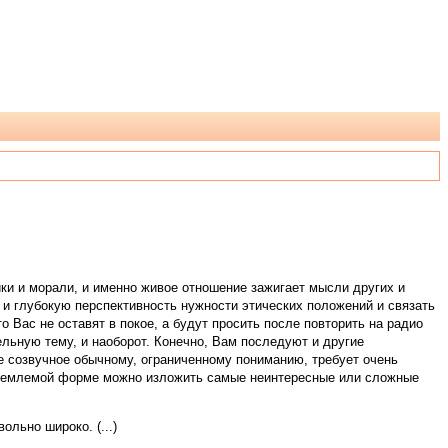
ики и морали, и именно живое отношение зажигает мысли других и
 и глубокую перспективность нужности этических положений и связать
о Вас не оставят в покое, а будут просить после повторить на радио
льную тему, и наоборот. Конечно, Вам последуют и другие
не созвучное обычному, ограниченному пониманию, требует очень
 приемлемой форме можно изложить самые неинтересные или сложные
льно широко. (...)