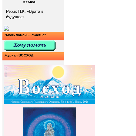
языка.
Рерих Н.К. «Врата в
будущее»
"Мочь помочь - счастье"
Журнал ВОСХОД