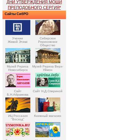
ДНИ УТВЕРЖДЕНИЯ МОЩИ
ПРЕПОДОБНОГО СЕРГИЯ*
Сайты СибРО
Учение
Сибирское
Живой Этики
Рериховское
Общество
Музей Рериха
Музей Рериха Верх-
Новосибирск
Уймон
Сайт
Сайт Н.Д.Спириной
Б.Н.Абрамова
ИЦ Россазия
Книжный магазин
"Восход"