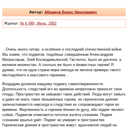
Автор:
Абрамов Борис Николаевич
Журнал:
№ 6 (98), Июнь, 2002
...Очень много читаю, и особенно о последней отечественной войне.
Мы знаем, что подвигов, подобных совершённым Александром
Матросовым, Зоей Космодемьянской, Гастелло, было не десятки, а
великое множество. А сколько же было и безвестных героев! Я
думаю, что ни одна страна мира никогда не являла примеры такого
бесподобного и массового героизма...
Воздадим должное каждому подвигу самоотверженности.
Длительность следствий его во времени непреложно приносит свои
плоды. Пространство не забывает таких действий. Люди могут забыть
и даже не знать таких безымянных героев, но героические деяния
запечатлеваются навсегда и следствия их сопровождают героя во
времени. Жертвенность и героизм близки по духу, ибо подвиг являют
собою. Подвигом отмечается потолок взлёта сознания. Подвиг
сознанию крылья даёт. Подвиг не умирает в пространстве.
Героические деяния в пространстве живут, вдохновляя лю­дей на