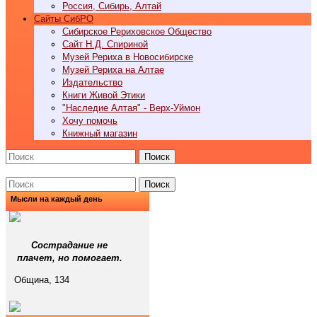
Россия, Сибирь, Алтай
Cайты СибРО
Сибирское Рериховское Общество
Сайт Н.Д. Спириной
Музей Рериха в Новосибирске
Музей Рериха на Алтае
Издательство
Книги Живой Этики
"Наследие Алтая" - Верх-Уймон
Хочу помочь
Книжный магазин
Поиск
Поиск
Мысли на каждый день
Сострадание не
плачет, но помогает.
Община, 134