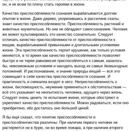
он, и не всем по плечу стать героями в жизни.
Качество приспособляемости сознания вырабатывается долгим
опытом в жизни. Даже дерево, укоренившись в расселине скалы,
знает качество приспособляемости. Приспособляемость растений и
животных изумительна. Но они не обладают самосознанием. Человек
же может культивировать это качество сознательно. Следует
отличать качество приспособляемости от приспособленности к
вещам, вырабатываемой привычными и длительными условиями
жизни. Эта приспособленность терпит крушение, как только условия
меняются, в то время как качество приспособляемости позволяет
быстро и не теряя равновесия приспособляться к самым, казалось
бы, невозможным условиям и находить выход из самых безвыходных
положений. И распознавание, и знание природы вещей — всё это
совмещает в себе качества приспособляемости сознания. И
практичность и смекалка входят в него. Неприспособленность к
жизни, беспомощность, неумение примениться к обстоятельствам —
всё это указывает на неопытность человека, идущего через жизнь.
Следует очень ценить те испытания жизни, которые обостряют и
укрепляют качество приспособляемости. Можно радоваться, если оно
приобретено, ибо досталось оно большой ценой.
Я бы ещё сказал, что понятие приспособляемости и
приспособленчества различны. При наличии первого человек не
растеряется ни в бурю, ни во время пожара, а при наличии второго