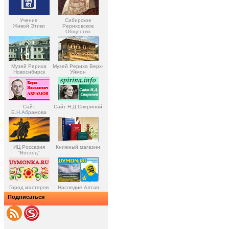
Учение
Сибирское
Живой Этики
Рериховское
Общество
Музей Рериха
Музей Рериха Верх-
Новосибирск
Уймон
Сайт
Сайт Н.Д.Спириной
Б.Н.Абрамова
ИЦ Россазия
Книжный магазин
"Восход"
Город мастеров
Наследие Алтая
Подписаться