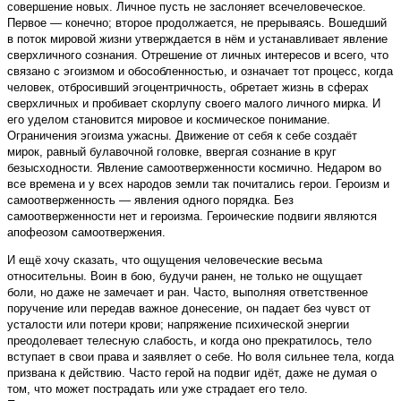
совершение новых. Личное пусть не заслоняет всечеловеческое.
Первое — конечно; второе продолжается, не прерываясь. Вошедший
в поток мировой жизни утверждается в нём и устанавливает явление
сверхличного сознания. Отрешение от личных интересов и всего, что
связано с эгоизмом и обособленностью, и означает тот процесс, когда
человек, отбросивший эгоцентричность, обретает жизнь в сферах
сверхличных и пробивает скорлупу своего малого личного мирка. И
его уделом становится мировое и космическое понимание.
Ограничения эгоизма ужасны. Движение от себя к себе создаёт
мирок, равный булавочной головке, ввергая сознание в круг
безысходности. Явление самоотверженности космично. Недаром во
все времена и у всех народов земли так почитались герои. Героизм и
самоотверженность — явления одного порядка. Без
самоотверженности нет и героизма. Героические подвиги являются
апофеозом самоотвержения.
И ещё хочу сказать, что ощущения человеческие весьма
относительны. Воин в бою, будучи ранен, не только не ощущает
боли, но даже не замечает и ран. Часто, выполняя ответственное
поручение или передав важное донесение, он падает без чувст от
усталости или потери крови; напряжение психической энергии
преодолевает телесную слабость, и когда оно прекратилось, тело
вступает в свои права и заявляет о себе. Но воля сильнее тела, когда
призвана к действию. Часто герой на подвиг идёт, даже не думая о
том, что может пострадать или уже страдает его тело.