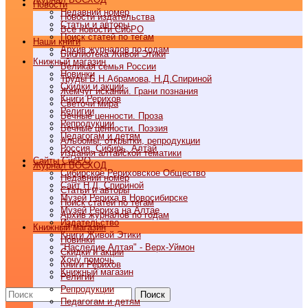
Новости
Недавний номер
Новости издательства
Статьи и авторы
Все новости СибРО
Поиск статей по тегам
Наши книги
Архив журналов по годам
Библиотека Живой Этики
Книжный магазин
Великая семья России
Новинки
Труды Б.Н.Абрамова, Н.Д.Спириной
Скидки и акции
Жемчуг исканий. Грани познания
Книги Рерихов
Светочи мира
Религии
Вечные ценности. Проза
Репродукции
Вечные ценности. Поэзия
Педагогам и детям
Альбомы, открытки, репродукции
Россия, Сибирь, Алтай
Издания алтайской тематики
Cайты СибРО
Журнал ВОСХОД
Сибирское Рериховское Общество
Недавний номер
Сайт Н.Д. Спириной
Статьи и авторы
Музей Рериха в Новосибирске
Поиск статей по тегам
Музей Рериха на Алтае
Архив журналов по годам
Издательство
Книжный магазин
Книги Живой Этики
Новинки
"Наследие Алтая" - Верх-Уймон
Скидки и акции
Хочу помочь
Книги Рерихов
Книжный магазин
Религии
Репродукции
Поиск
Педагогам и детям