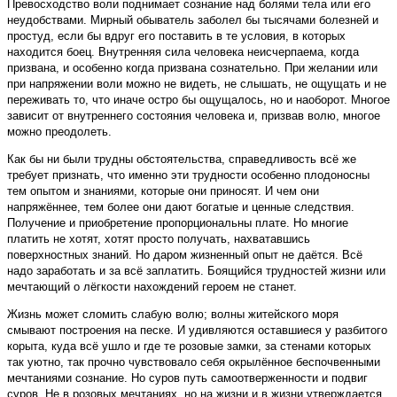
Превосходство воли поднимает сознание над болями тела или его
неудобствами. Мирный обыватель заболел бы тысячами болезней и
простуд, если бы вдруг его поставить в те условия, в которых
находится боец. Внутренняя сила человека неисчерпаема, когда
призвана, и особенно когда призвана сознательно. При желании или
при напряжении воли можно не видеть, не слышать, не ощущать и не
переживать то, что иначе остро бы ощущалось, но и наоборот. Многое
зависит от внутреннего состояния человека и, призвав волю, многое
можно преодолеть.
Как бы ни были трудны обстоятельства, справедливость всё же
требует признать, что именно эти трудности особенно плодоносны
тем опытом и знаниями, которые они приносят. И чем они
напряжённее, тем более они дают богатые и ценные следствия.
Получение и приобретение пропорциональны плате. Но многие
платить не хотят, хотят просто получать, нахватавшись
поверхностных знаний. Но даром жизненный опыт не даётся. Всё
надо заработать и за всё заплатить. Боящийся трудностей жизни или
мечтающий о лёгкости нахождений героем не станет.
Жизнь может сломить слабую волю; волны житейского моря
смывают построения на песке. И удивляются оставшиеся у разбитого
корыта, куда всё ушло и где те розовые замки, за стенами которых
так уютно, так прочно чувствовало себя окрылённое беспочвенными
мечтаниями сознание. Но суров путь самоотверженности и подвиг
суров. Не в розовых мечтаниях, но на жизни и в жизни утверждается