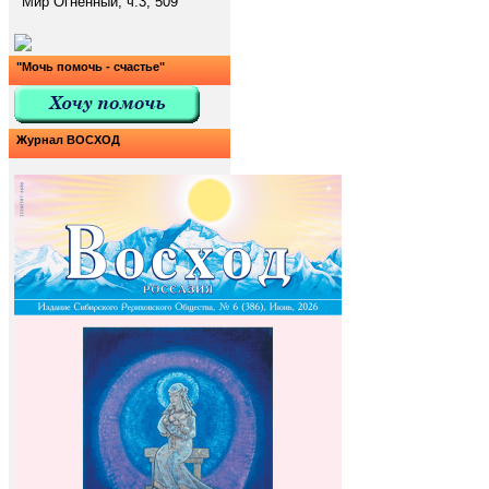
Мир Огненный, ч.3, 509
"Мочь помочь - счастье"
Журнал ВОСХОД