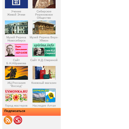
Учение
Сибирское
Живой Этики
Рериховское
Общество
Музей Рериха
Музей Рериха Верх-
Новосибирск
Уймон
Сайт
Сайт Н.Д.Спириной
Б.Н.Абрамова
ИЦ Россазия
Книжный магазин
"Восход"
Город мастеров
Наследие Алтая
Подписаться