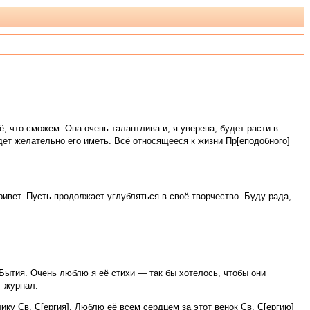
, что сможем. Она очень талантлива и, я уверена, будет расти в
дет желательно его иметь. Всё относящееся к жизни Пр[еподобного]
вет. Пусть продолжает углубляться в своё творчество. Буду рада,
 Бытия. Очень люблю я её стихи — так бы хотелось, чтобы они
т журнал.
ку Св. С[ергия]. Люблю её всем сердцем за этот венок Св. С[ергию]