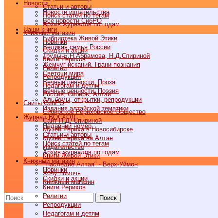
Новости
Статьи и авторы
Новости издательства
Поиск статей по тегам
Все новости СибРО
Архив журналов по годам
Наши книги
Книжный магазин
Библиотека Живой Этики
Новинки
Великая семья России
Скидки и акции
Труды Б.Н.Абрамова, Н.Д.Спириной
Книги Рерихов
Жемчуг исканий. Грани познания
Религии
Светочи мира
Репродукции
Вечные ценности. Проза
Педагогам и детям
Вечные ценности. Поэзия
Россия, Сибирь, Алтай
Альбомы, открытки, репродукции
Cайты СибРО
Издания алтайской тематики
Сибирское Рериховское Общество
Журнал ВОСХОД
Сайт Н.Д. Спириной
Недавний номер
Музей Рериха в Новосибирске
Статьи и авторы
Музей Рериха на Алтае
Поиск статей по тегам
Издательство
Архив журналов по годам
Книги Живой Этики
Книжный магазин
"Наследие Алтая" - Верх-Уймон
Новинки
Хочу помочь
Скидки и акции
Книжный магазин
Книги Рерихов
Религии
Поиск
Репродукции
Педагогам и детям