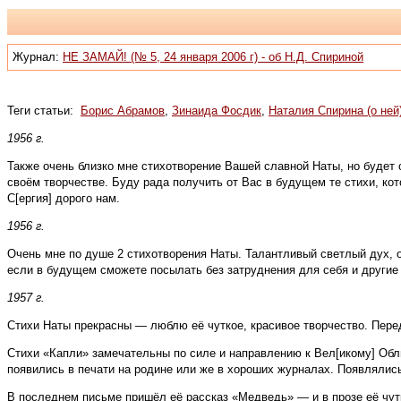
Журнал:
НЕ ЗАМАЙ! (№ 5, 24 января 2006 г) - об Н.Д. Спириной
Теги статьи:
Борис Абрамов
,
Зинаида Фосдик
,
Наталия Спирина (о ней
1956 г.
Также очень близко мне стихотворение Вашей славной Наты, но будет о
своём творчестве. Буду рада получить от Вас в будущем те стихи, ко
С[ергия] дорого нам.
1956 г.
Очень мне по душе 2 стихотворения Наты. Талантливый светлый дух, 
если в будущем сможете посылать без затруднения для себя и другие е
1957 г.
Стихи Наты прекрасны — люблю её чуткое, красивое творчество. Перед
Стихи «Капли» замечательны по силе и направлению к Вел[икому] Облик
появились в печати на родине или же в хороших журналах. Появлялись
В последнем письме пришёл её рассказ «Медведь» — и в прозе её чутк