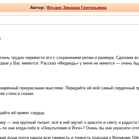
Автор:
Фосдик Зинаида Григорьевна
)
чень трудно перевести его с сохранением ритма и размера. Сделаем всё
торые у Вас имеются. Рассказ «Медведь» у меня не имеется — очень бу
озарённый прекрасными мыслями. Передайте ей мой самый сердечный при
ё стихи и сказки.
айте ей привет сердца.
у — она крупный талант, всё в ней звучит к красоте и свету и радости
 ли они когда-либо в «Оккультизме и Йоге»? Очень бы они украсили это
ая душа поэта нашла всю свежесть и тонкость подхода к Великому Обли