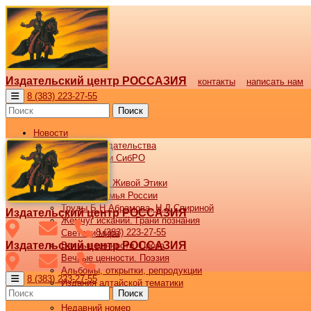
Издательский центр РОССАЗИЯ
контакты
написать нам
8 (383) 223-27-55
Поиск
Новости
Новости издательства
Все новости СибРО
Наши книги
Библиотека Живой Этики
Великая семья России
Труды Б.Н.Абрамова, Н.Д.Спириной
Издательский центр РОССАЗИЯ
Жемчуг исканий. Грани познания
8 (383) 223-27-55
Светочи мира
Издательский центр РОССАЗИЯ
Вечные ценности. Проза
Вечные ценности. Поэзия
Альбомы, открытки, репродукции
8 (383) 223-27-55
Издания алтайской тематики
Поиск
Журнал ВОСХОД
Недавний номер