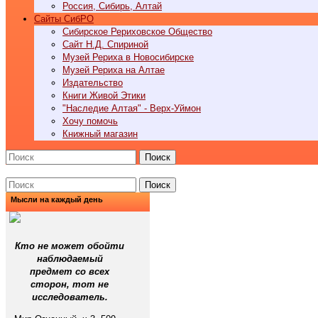
Россия, Сибирь, Алтай
Cайты СибРО
Сибирское Рериховское Общество
Сайт Н.Д. Спириной
Музей Рериха в Новосибирске
Музей Рериха на Алтае
Издательство
Книги Живой Этики
"Наследие Алтая" - Верх-Уймон
Хочу помочь
Книжный магазин
Поиск
Поиск
Мысли на каждый день
Кто не может обойти
наблюдаемый
предмет со всех
сторон, тот не
исследователь.