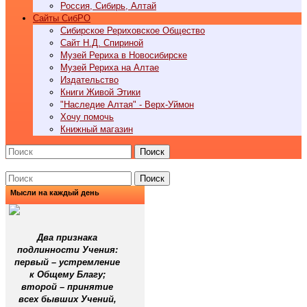
Россия, Сибирь, Алтай
Cайты СибРО
Сибирское Рериховское Общество
Сайт Н.Д. Спириной
Музей Рериха в Новосибирске
Музей Рериха на Алтае
Издательство
Книги Живой Этики
"Наследие Алтая" - Верх-Уймон
Хочу помочь
Книжный магазин
Поиск
Поиск
Мысли на каждый день
Два признака
подлинности Учения:
первый – устремление
к Общему Благу;
второй – принятие
всех бывших Учений,