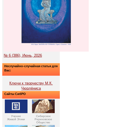
№ 6 (386), Июнь, 2026
Неслучайно-случайная статья для
Вас:
Ключи к творчеству М.К.
Чюрлёниса
Сайты СибРО
Учение
Сибирское
Живой Этики
Рериховское
Общество