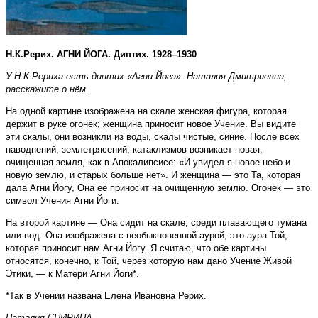
Н.К.Рерих. АГНИ ЙОГА. Диптих. 1928–1930
У Н.К.Рериха есть диптих «Агни Йога». Наталия Дмитриевна,
расскажите о нём.
На одной картине изображена на скале женская фигура, которая
держит в руке огонёк; женщина приносит новое Учение. Вы видите
эти скалы, они возникли из воды, скалы чистые, синие. После всех
наводнений, землетрясений, катаклизмов возникает новая,
очищенная земля, как в Апокалипсисе: «И увидел я новое небо и
новую землю, и старых больше нет». И женщина — это Та, которая
дала Агни Йогу, Она её приносит на очищенную землю. Огонёк — это
символ Учения Агни Йоги.
На второй картине — Она сидит на скале, среди плавающего тумана
или вод. Она изображена с необыкновенной аурой, это аура Той,
которая приносит нам Агни Йогу. Я считаю, что обе картины
относятся, конечно, к Той, через которую нам дано Учение Живой
Этики, — к Матери Агни Йоги*.
*Так в Учении названа Елена Ивановна Рерих.
Наталия СПИРИНА