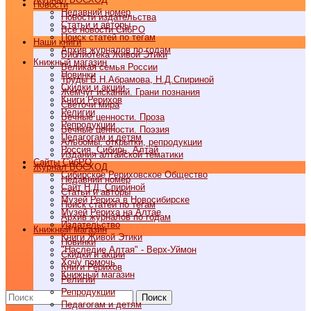
Новости
Недавний номер
Новости издательства
Статьи и авторы
Все новости СибРО
Поиск статей по тегам
Наши книги
Архив журналов по годам
Библиотека Живой Этики
Книжный магазин
Великая семья России
Новинки
Труды Б.Н.Абрамова, Н.Д.Спириной
Скидки и акции
Жемчуг исканий. Грани познания
Книги Рерихов
Светочи мира
Религии
Вечные ценности. Проза
Репродукции
Вечные ценности. Поэзия
Педагогам и детям
Альбомы, открытки, репродукции
Россия, Сибирь, Алтай
Издания алтайской тематики
Cайты СибРО
Журнал ВОСХОД
Сибирское Рериховское Общество
Недавний номер
Сайт Н.Д. Спириной
Статьи и авторы
Музей Рериха в Новосибирске
Поиск статей по тегам
Музей Рериха на Алтае
Архив журналов по годам
Издательство
Книжный магазин
Книги Живой Этики
Новинки
"Наследие Алтая" - Верх-Уймон
Скидки и акции
Хочу помочь
Книги Рерихов
Книжный магазин
Религии
Репродукции
Поиск
Педагогам и детям