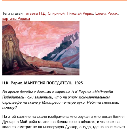
Теги статьи:
ответы Н.Д. Спириной
,
Николай Рерих
,
Елена Рерих
,
картины Рериха
Н.К. Рерих. МАЙТРЕЙЯ ПОБЕДИТЕЛЬ. 1925
Во время беседы с детьми о картине Н.К.Рериха «Майтрейя
Победитель» они заметили, что на этом монументальном
барельефе на скале у Майтрейи четыре руки. Ребята спросили:
почему?
На этой картине на скале изображена многорукая и многоокая богиня
Дуккар, а Майтрейя мчится на белом коне в облаках; и человек на
коленях смотрит не на многорукую Дуккар, а туда, где на коне скачет