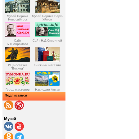
Музей Рериха
Музей Рериха Верх-
Новосибирск
Уймон
Сайт
Сайт Н.Д.Спириной
Б.Н.Абрамова
ИЦ Россазия
Книжный магазин
"Восход"
Город мастеров
Наследие Алтая
Подписаться
Музей